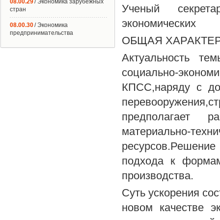
08.00.29
/ Экономика зарубежных
Ученый секрет
стран
экономических
08.00.30
/ Экономика
предпринимательства
ОБЩАЯ ХАРАКТЕ
Актуальность тем
социально-эконом
КПСС,наряду с до
перевооружения,с
предполагает р
материально-тех
ресурсов.Решение 
подхода к формам
производства.
Суть ускорения сос
новом качестве э