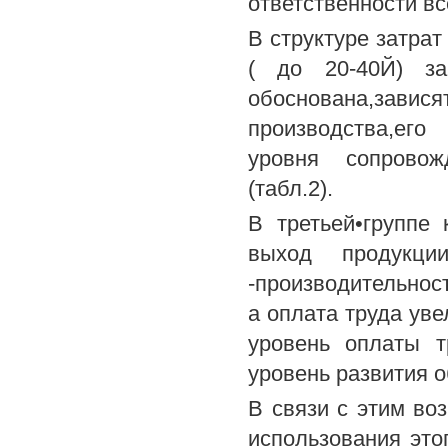
ответственности вс
В структуре затра
( до 20-40Й) за
обоснована,завис
производства,ег
уровня сопровож
(табл.2).
В третьей•группе
выход продукци
-производительност
а оплата труда уве
уровень оплаты т
уровень развития 
В связи с этим во
использования эт