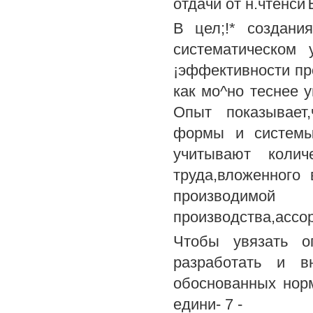
отдачи от н.чтенсиЪ
В цел;!* создани
систематическом 
¡эффективности пр
как мо^но теснее у
Опыт показывает
формы и системы 
учитывают колич
труда,вложенного 
производ
производства,ассор
Чтобы увязать о
разработать и в
обоснованных норм
едини- 7 -