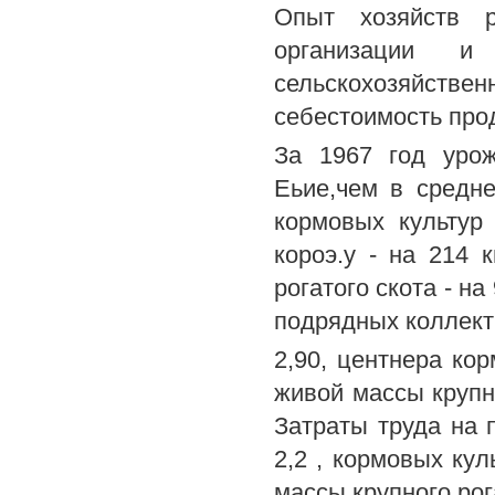
Опыт хозяйств р
организации и
сельскохозяйствен
себестоимость прод
За 1967 год уро
Еьие,чем в средне
кормовых культур 
короэ.у - на 214 
рогатого скота - на
подрядных коллекти
2,90, центнера кор
живой массы крупно
Затраты труда на п
2,2 , кормовых кул
массы крупного рога