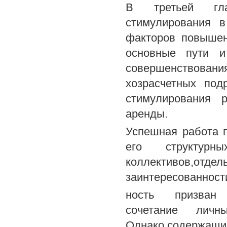
В третьей гла
стимулирования в
факторов повышен
основные пути и
совершенствовани
хозрасчетных под
стимулирования 
аренды.
Успешная работа 
его структурн
коллективов,отдел
заинтересованности
ность призван в
сочетание личн
Однако.содержащи