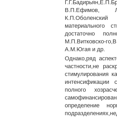
Г.Г.Бадирьян,Е.
В.П.Ефимов, Л
К.П.Оболенски
материального ст
достаточно пол
М.П.Витковско-го
А.М.Югая и др.
Однако,ряд аспек
частности,не рас
стимулирования к
интенсификации с
полного хозрас
самофинансирован
определение нор
подразделениях,не