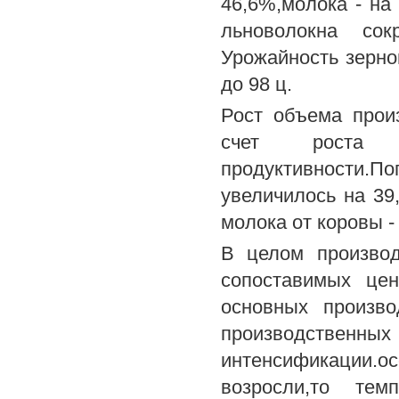
46,6%,молока - на 
льноволокна сок
Урожайность зернов
до 98 ц.
Рост объема прои
счет роста 
продуктивности.По
увеличилось на 39,
молока от коровы - 
В целом производ
сопоставимых цен
основных произво
производственных 
интенсификации.о
возросли,то тем