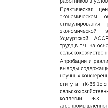
работников в услов
Практическая це
экономическом о
стимулирования
экономической 
Удмуртской АССР
труда,в т.ч. на о
сельскохозяйственн
Апробация и реали
выводы,содержащи
научных конференц
ститута (К-85,1с.
сельскохозяйстве
коллегии ЖХ СС
агропромышленн