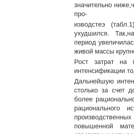
значительно ниже,
про-
изводстеэ (табл.
ухудшился. Так,н
период увеличилась
живой массы крупног
Рост затрат на г
интенсификации то
Дальнейшую интен
столько за счет д
более рациональн
рационального и
производственны
повышенной мате