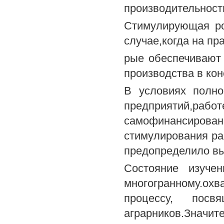
производительност
Стимулирующая ро
случае,когда на пр
рые обеспечивают 
производства в кон
В условиях полно
предприят
самофинансирова
стимулирования ра
предопределило вы
Состояние изучен
многогранному.
процессу, посв
аграрников.Зн