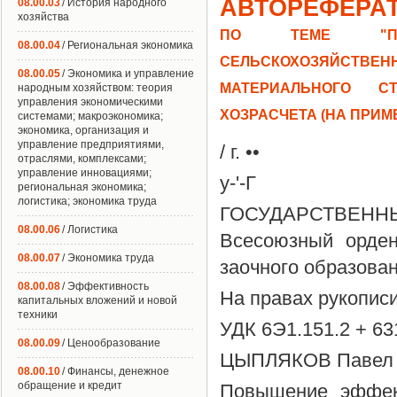
АВТОРЕФЕРА
08.00.03
/ История народного
хозяйства
ПО ТЕМЕ "ПОВ
08.00.04
/ Региональная экономика
СЕЛЬСКОХОЗЯЙСТВЕ
08.00.05
/ Экономика и управление
МАТЕРИАЛЬНОГО С
народным хозяйством: теория
управления экономическими
ХОЗРАСЧЕТА (НА ПРИМ
системами; макроэкономика;
экономика, организация и
управление предприятиями,
/ г. ••
отраслями, комплексами;
управление инновациями;
у-'-Г
региональная экономика;
логистика; экономика труда
ГОСУДАРСТВЕН
08.00.06
/ Логистика
Всесоюзный орден
08.00.07
/ Экономика труда
заочного образова
08.00.08
/ Эффективность
На правах рукопис
капитальных вложений и новой
техники
УДК 6Э1.151.2 + 63
08.00.09
/ Ценообразование
ЦЫПЛЯКОВ Павел 
08.00.10
/ Финансы, денежное
обращение и кредит
Повышение эффект