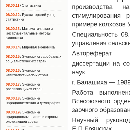
производства н
08.00.11
/ Статистика
стимулирования р
08.00.12
/ Бухгалтерский учет,
статистика
примере колхозов 
08.00.13
/ Математические и
Специальность 08
инструментальные методы
экономики
управления сельск
08.00.14
/ Мировая экономика
Автореферат
08.00.15
/ Экономика зарубежных
социалистических стран
диссертации на со
08.00.16
/ Экономика
наук
капиталистических стран
г. Балашиха — 198
08.00.17
/ Экономика
развивающихся стран
Работа выполнен
08.00.18
/ Экономика
Всесоюзного орден
народонаселения и демография
заочного образован
08.00.19
/ Экономика
природопользования и охраны
Научный руковод
окружающей среды
Е.П.Брянских.