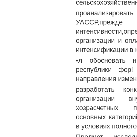
сельскохозяйствен
проанализироват
УАССР,прежд
интенсивности,
организации и опл
интенсификации в 
•л обосновать н
республики фор!
направления измен
разработать кон
организации вну
хозрасчетных по
основных категори
в условиях полног
Предмет исслед