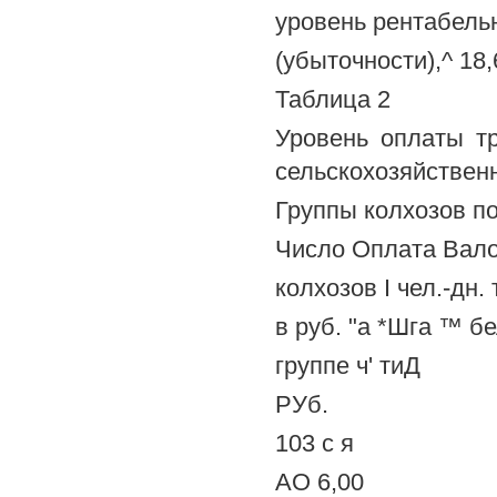
уровень рентабель
(убыточности),^ 18,6
Таблица 2
Уровень оплаты т
сельскохозяйственн
Группы колхозов по 
Число Оплата Вало
колхозов I чел.-дн.
в руб. "а *Шга ™ б
группе ч' тиД
РУб.
103 с я
АО 6,00