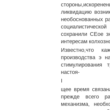
стороны,искоренен
ликвидацию возни
необоснованных ра
социалистическо
сохранили СЕое з
интересам колхозно
Известно,что ка
производства э н
стимулирования 
настоя-
I
щее время связан
прежде всего ра
механизма, необх