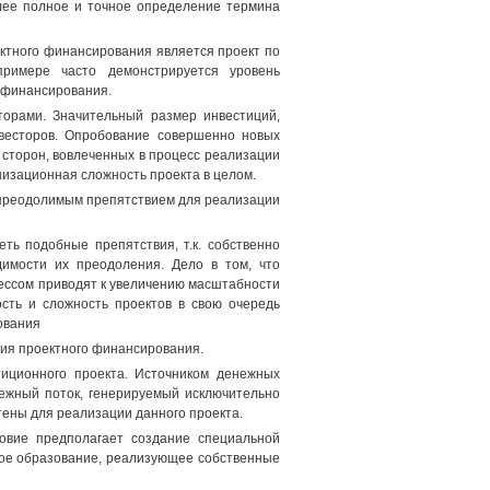
лее полное и точное определение термина
ктного финансирования является проект по
примере часто демонстрируется уровень
 финансирования.
торами. Значительный размер инвестиций,
нвесторов. Опробование совершенно новых
 сторон, вовлеченных в процесс реализации
низационная сложность проекта в целом.
 непреодолимым препятствием для реализации
ть подобные препятствия, т.к. собственно
димости их преодоления. Дело в том, что
рессом приводят к увеличению масштабности
сть и сложность проектов в свою очередь
ования
ния проектного финансирования.
иционного проекта. Источником денежных
ежный поток, генерируемый исключительно
тены для реализации данного проекта.
овие предполагает создание специальной
ное образование, реализующее собственные