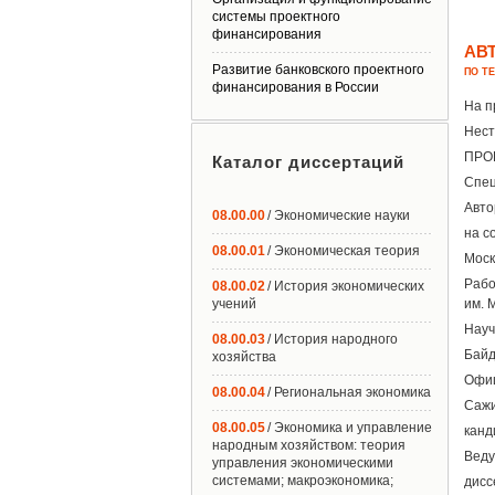
системы проектного
финансирования
АВ
Развитие банковского проектного
ПО Т
финансирования в России
На п
Нест
ПРО
Каталог диссертаций
Спец
Авто
08.00.00
/ Экономические науки
на с
08.00.01
/ Экономическая теория
Моск
Рабо
08.00.02
/ История экономических
учений
им. 
Науч
08.00.03
/ История народного
Байд
хозяйства
Офиц
08.00.04
/ Региональная экономика
Сажи
08.00.05
/ Экономика и управление
канд
народным хозяйством: теория
Веду
управления экономическими
системами; макроэкономика;
дисс