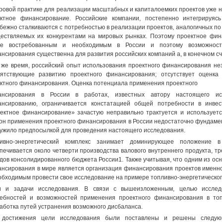
ровой практике для реализации масштабных и капиталоемких проектов уже н
ктное финансирование. Российские компании, постепенно интегрируясь
бежно сталкиваются с потребностью в реализации проектов, аналогичных по
ествляемых их конкурентами на мировых рынках. Поэтому проектное фин
ее востребованным и необходимым в России и поэтому возможность
нсирования существенна для развития российских компаний а, в конечном сч
 же время, российский опыт использования проектного финансирования н
ятствующие развитию проектного финансирования; отсутствует оценка
ктного финансирования. Оценка потенциала применения проектного
ансирования в России в работах, известных автору настоящего ис
нсированию, ограничивается констатацией общей потребности в инве
ектное финансирование» зачастую неправильно трактуется и используетс
он применения проектного финансирования в России недостаточно фундамент
ужило предпосылкой для проведения настоящего исследования.
ливно-энергетический комплекс занимает доминирующее положение 
печивается около четверти производства валового внутреннего продукта, 
дов консолидированного бюджета России1. Также учитывая, что одним из о
нсирования в мире является организация финансирования проектов именно
обходимым провести свое исследование на примере топливно-энергетическог
и и задачи исследования. В связи с вышеизложенным, целью исслед
ебностей и возможностей применения проектного финансирования в топ
аботка путей устранения возможного дисбаланса.
 достижения цели исследования были поставлены и решены следую