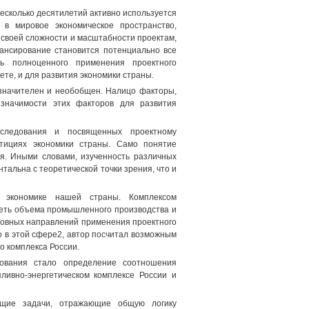
есколько десятилетий активно используется
 в мировое экономическое пространство,
 своей сложности и масштабности проектам,
ансирование становится потенциально все
 полноценного применения проектного
ете, и для развития экономики страны.
езначителен и необобщен. Налицо факторы,
 значимости этих факторов для развития
следования и посвященных проектному
стициях экономики страны. Само понятие
я. Иными словами, изученность различных
альна с теоретической точки зрения, что и
в экономике нашей страны. Комплексом
треть объема промышленного производства и
сновных направлений применения проектного
 в этой сфере2, автор посчитал возможным
о комплекса России.
ования стало определение соотношения
ливно-энергетическом комплексе России и
щие задачи, отражающие общую логику