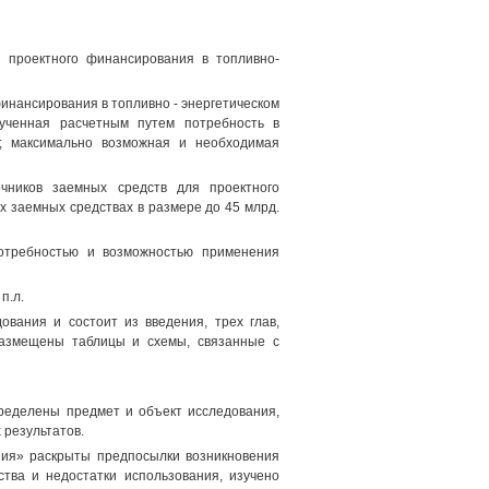
я проектного финансирования в топливно-
инансирования в топливно - энергетическом
лученная расчетным путем потребность в
А; максимально возможная и необходимая
очников заемных средств для проектного
х заемных средствах в размере до 45 млрд.
потребностью и возможностью применения
п.л.
вания и состоит из введения, трех глав,
размещены таблицы и схемы, связанные с
ределены предмет и объект исследования,
 результатов.
ния» раскрыты предпосылки возникновения
тва и недостатки использования, изучено