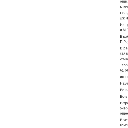
опис
ключ
Обща
Дж. 
Из т
и М.
В ра
Г. Р
В ра
связ
эксп
Теор
б), 
испо
Науч
Во-п
Во-в
В-тр
энер
опре
В-че
комп