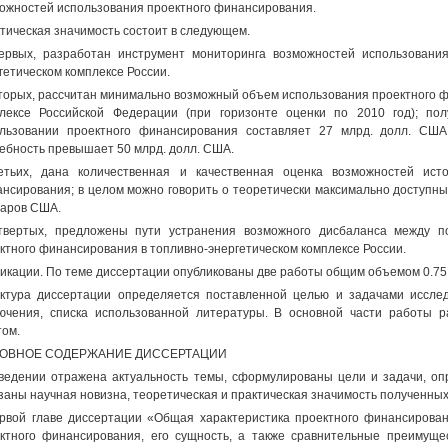
ожностей использования проектного финансирования.
тическая значимость состоит в следующем.
ервых, разработан инструмент мониторинга возможностей использовани
гетическом комплексе России.
торых, рассчитан минимально возможный объем использования проектного ф
лексе Российской Федерации (при горизонте оценки по 2010 год); по
льзовании проектного финансирования составляет 27 млрд. долл. СШ
ебность превышает 50 млрд. долл. США.
етьих, дана количественная и качественная оценка возможностей ист
нсирования; в целом можно говорить о теоретически максимально доступны
аров США.
твертых, предложены пути устранения возможного дисбаланса между 
ктного финансирования в топливно-энергетическом комплексе России.
икации. По теме диссертации опубликованы две работы общим объемом 0.75 
ктура диссертации определяется поставленной целью и задачами исследо
ючения, списка использованной литературы. В основной части работы 
том.
ОВНОЕ СОДЕРЖАНИЕ ДИССЕРТАЦИИ
ведении отражена актуальность темы, сформулированы цели и задачи, оп
заны научная новизна, теоретическая и практическая значимость полученных
рвой главе диссертации «Общая характеристика проектного финансирова
ктного финансирования, его сущность, а также сравнительные преимущес