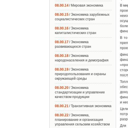
08.00.14
/ Мировая экономика
В ми
прое
08.00.15
/ Экономика зарубежных
неиз
социалистических стран
осущ
бол
08.00.16
/ Экономика
фина
капиталистических стран
В то
08.00.17
/ Экономика
преп
развивающихся стран
прое
фин
08.00.18
/ Экономика
фина
народонаселения и демография
«про
08.00.19
/ Экономика
стор
природопользования и охраны
посл
окружающей среды
Топ
обес
08.00.20
/ Экономика
дохо
стандартизации и управление
качеством продукции
фина
и не
08.00.21
/ Транзитивная экономика
Цел
потр
08.00.22
/ Экономика,
разр
планирование и организация
управления сельским хозяйством
Для