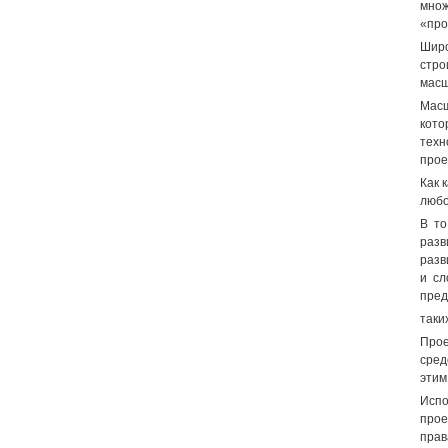
множ
«про
Широ
стр
масш
Масш
кото
техн
прое
Как 
любо
В то
разв
разв
и сл
пред
таки
Прое
сред
этим
Испо
прое
прав