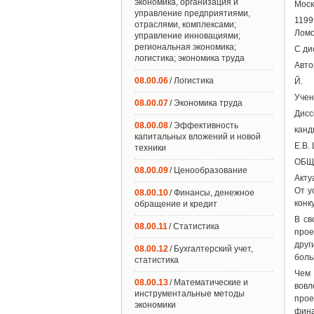
экономика, организация и
Моск
управление предприятиями,
1199
отраслями, комплексами;
Ломо
управление инновациями;
региональная экономика;
С ди
логистика; экономика труда
Авто
08.00.06
/ Логистика
Й.
Учен
08.00.07
/ Экономика труда
Дисс
08.00.08
/ Эффективность
канд
капитальных вложений и новой
Е.В.
техники
ОБЩ
08.00.09
/ Ценообразование
Акту
От у
08.00.10
/ Финансы, денежное
конк
обращение и кредит
В св
08.00.11
/ Статистика
прое
друг
08.00.12
/ Бухгалтерский учет,
боль
статистика
Чем 
08.00.13
/ Математические и
вовл
инструментальные методы
прое
экономики
фина