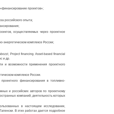
 «финансирование проектов»;
за российского опыта;
ансирования;
роектов, осуществляемых через проектное
о-энергетическом комплексе России;
zzi; Project financing. Asset-based financial
с и др.
сти и возможности применения проектного
тическом комплексе России.
 проектного финансирования в топливно-
жных и российских авторов по проектному
ностранных компаний, деятельность которых
ользованных в настоящем исследовании,
 Гапенски. В этих работах дается подробное