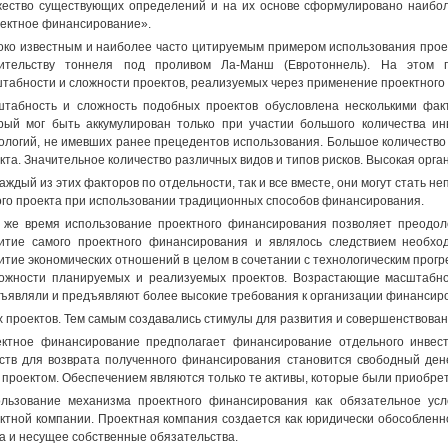
ество существующих определений и на их основе сформулировано наибо
ектное финансирование».
ко известным и наиболее часто цитируемым примером использования прое
оительству тоннеля под проливом Ла-Манш (Евротоннель). На этом 
табности и сложности проектов, реализуемых через применение проектного
табность и сложность подобных проектов обусловлена несколькими фак
рый мог быть аккумулирован только при участии большого количества и
ологий, не имевших ранее прецедентов использования. Большое количество
кта. Значительное количество различных видов и типов рисков. Высокая орга
каждый из этих факторов по отдельности, так и все вместе, они могут стать
го проекта при использовании традиционных способов финансирования.
 же время использование проектного финансирования позволяет преодоле
итие самого проектного финансирования и являлось следствием необхо
итие экономических отношений в целом в сочетании с технологическим прог
ожности планируемых и реализуемых проектов. Возрастающие масштабно
ъявляли и предъявляют более высокие требования к организации финансир
х проектов. Тем самым создавались стимулы для развития и совершенствова
ктное финансирование предполагает финансирование отдельного инвест
ств для возврата полученного финансирования становится свободный ден
 проектом. Обеспечением являются только те активы, которые были приобре
льзование механизма проектного финансирования как обязательное усл
ктной компании. Проектная компания создается как юридически обособлен
а и несущее собственные обязательства.