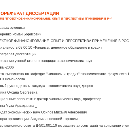
ТОРЕФЕРАТ ДИССЕРТАЦИИ
ЕМЕ "ПРОЕКТНОЕ ФИНАНСИРОВАНИЕ. ОПЫТ И ПЕРСПЕКТИВЫ ПРИМЕНЕНИЯ В РФ"
равах рукописи
еренко Роман Борисович
ЕКТНОЕ ФИНАНСИРОВАНИЕ. ОПЫТ И ПЕРСПЕКТИВА ПРИМЕНЕНИЯ В РО
иальность 08.00.10 -Финансы, денежное обращение и кредит
реферат диссертации
оискание ученой степени кандидата экономических наук
ва -2006
та выполнена на кафедре "Финансы и кредит" экономического факультета М
М.В.Ломоносова
ный руководитель: кандидат экономических наук, доцент
ина Оксана Сергеевна
иальные оппоненты: доктор экономических наук, профессор
на Муза Аркадьевна _
идат экономических наук Осипов Михаил Алексеевич
щая организация: Академия внешней торговли
ертационного совета Д-501.001.10 по защите диссертаций на соискание учен