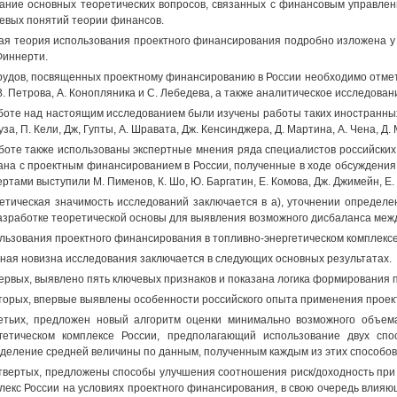
ание основных теоретических вопросов, связанных с финансовым управле
евых понятий теории финансов.
я теория использования проектного финансирования подробно изложена у П
Финнерти.
рудов, посвященных проектному финансированию в России необходимо отмет
В. Петрова, А. Конопляника и С. Лебедева, а также аналитическое исследовани
боте над настоящим исследованием были изучены работы таких иностранных а
оуза, П. Кели, Дж, Гупты, А. Шравата, Дж. Кенсинджера, Д. Мартина, А. Чена, Д. 
боте также использованы экспертные мнения ряда специалистов российских
ана с проектным финансированием в России, полученные в ходе обсуждения
ертами выступили М. Пименов, К. Шо, Ю. Баргатин, Е. Комова, Дж. Джимейн, Е.
етическая значимость исследований заключается в а), уточнении определ
разработке теоретической основы для выявления возможного дисбаланса ме
льзования проектного финансирования в топливно-энергетическом комплексе
ная новизна исследования заключается в следующих основных результатах.
ервых, выявлено пять ключевых признаков и показана логика формирования
торых, впервые выявлены особенности российского опыта применения проек
етьих, предложен новый алгоритм оценки минимально возможного объем
гетическом комплексе России, предполагающий использование двух сп
деление средней величины по данным, полученным каждым из этих способов
твертых, предложены способы улучшения соотношения риск/доходность при 
лекс России на условиях проектного финансирования, в свою очередь влия