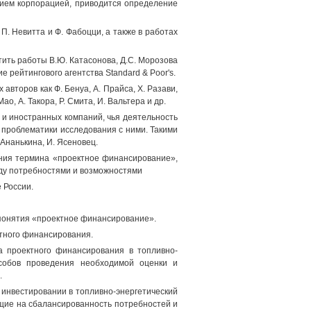
нием корпорацией, приводится определение
. Невитта и Ф. Фабоцци, а также в работах
ить работы В.Ю. Катасонова, Д.С. Морозова
е рейтингового агентства Standard & Poor's.
второв как Ф. Бенуа, А. Прайса, X. Разави,
Мао, А. Такора, Р. Смита, И. Вальтера и др.
 и иностранных компаний, чья деятельность
 проблематики исследования с ними. Такими
 Ананькина, И. Ясеновец.
ения термина «проектное финансирование»,
жду потребностями и возможностями
 России.
 понятия «проектное финансирование».
тного финансирования.
а проектного финансирования в топливно-
особов проведения необходимой оценки и
.
инвестировании в топливно-энергетический
ющие на сбалансированность потребностей и