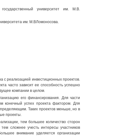
й государственный университет им. М.В.
университета им. М.ВЛомоносова.
на с реализацией инвестиционных проектов.
кта часто зависит ее способность успешно
дущее компании в целом.
ганизацию его финансирования. Для части
м конечный успех проекта фактором. Для
определяющим. Таких проектов меньше, но в
ые проекты.
ализации, тем большее количество сторон
 тем сложнее учесть интересы участников
большее внимание уделяется организации