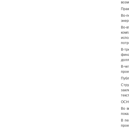
возм
Прак
Во-п
энер
Во-в
комп
испо
потр
В-тр
фина
долл
В-че
прое
Публ
Стру
закл
текс
ОСН
Во в
пока
В пе
прое