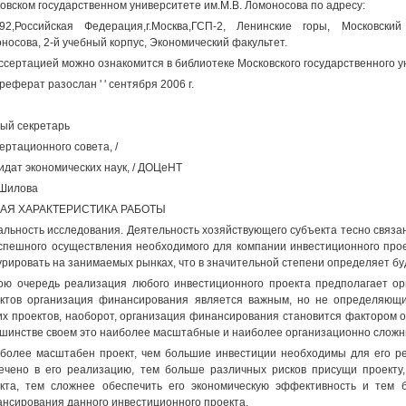
овском государственном университете им.М.В. Ломоносова по адресу:
92,Российская Федерация,г.Москва,ГСП-2, Ленинские горы, Московски
носова, 2-й учебный корпус, Экономический факультет.
ссертацией можно ознакомится в библиотеке Московского государственного 
реферат разослан ' ' сентября 2006 г.
ый секретарь
ертационного совета, /
идат экономических наук, / ДОЦеНТ
 Шилова
АЯ ХАРАКТЕРИСТИКА РАБОТЫ
альность исследования. Деятельность хозяйствующего субъекта тесно связа
спешного осуществления необходимого для компании инвестиционного прое
урировать на занимаемых рынках, что в значительной степени определяет бу
ою очередь реализация любого инвестиционного проекта предполагает ор
ктов организация финансирования является важным, но не определяющи
их проектов, наоборот, организация финансирования становится фактором 
шинстве своем это наиболее масштабные и наиболее организационно сложн
более масштабен проект, чем большие инвестиции необходимы для его ре
ечено в его реализацию, тем больше различных рисков присущи проекту,
кта, тем сложнее обеспечить его экономическую эффективность и тем 
нсирования данного инвестиционного проекта.