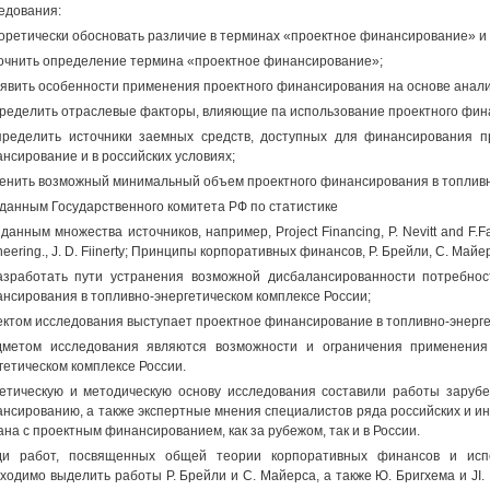
едования:
еоретически обосновать различие в терминах «проектное финансирование» и
точнить определение термина «проектное финансирование»;
ыявить особенности применения проектного финансирования на основе анали
пределить отраслевые факторы, влияющие па использование проектного фин
пределить источники заемных средств, доступных для финансирования п
нсирование и в российских условиях;
ценить возможный минимальный объем проектного финансирования в топливн
 данным Государственного комитета РФ по статистике
 данным множества источников, например, Project Financing, P. Nevitt and F.Fabo
neering., J. D. Fiinerty; Принципы корпоративных финансов, P. Брейли, С. Майер
азработать пути устранения возможной дисбалансированности потребно
нсирования в топливно-энергетическом комплексе России;
ктом исследования выступает проектное финансирование в топливно-энерге
метом исследования являются возможности и ограничения применения
гетическом комплексе России.
етическую и методическую основу исследования составили работы зарубе
нсированию, а также экспертные мнения специалистов ряда российских и и
ана с проектным финансированием, как за рубежом, так и в России.
ди работ, посвященных общей теории корпоративных финансов и исп
ходимо выделить работы Р. Брейли и С. Майерса, а также Ю. Бригхема и JI.