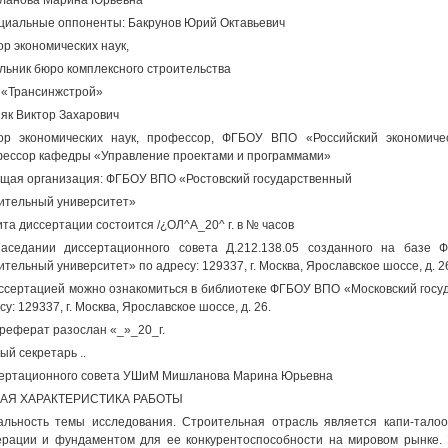
ланова Марина Юрьевна
иальные оппоненты: Бакрунов Юрий Октавьевич
ор экономических наук,
льник бюро комплексного строительства
«Трансинжстрой»
як Виктор Захарович
ор экономических наук, профессор, ФГБОУ ВПО «Российский экономичес
ессор кафедры «Управление проектами и программами»
щая организация: ФГБОУ ВПО «Ростовский государственный
ительный университет»
та диссертации состоится /¿ОЛ^А_20^ г. в № часов
аседании диссертационного совета Д.212.138.05 созданного на базе
ительный университет» по адресу: 129337, г. Москва, Ярославское шоссе, д. 2
ссертацией можно ознакомиться в библиотеке ФГБОУ ВПО «Московский госу
су: 129337, г. Москва, Ярославское шоссе, д. 26.
реферат разослан «_»_20_г.
ый секретарь ..
ертационного совета УШиМ Мишланова Марина Юрьевна
АЯ ХАРАКТЕРИСТИКА РАБОТЫ
альность темы исследования. Строительная отрасль является капи-тало
рации и фундаментом для ее конкурентоспособности на мировом рынке. 