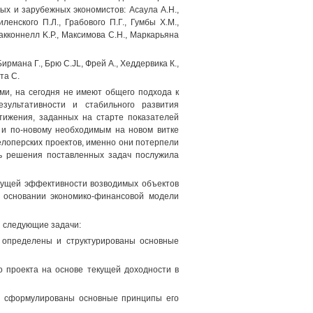
ых и зарубежных экономистов: Асаула А.Н.,
ленского П.Л., Грабового П.Г., Гумбы Х.М.,
Макконнелл K.P., Максимова С.Н., Маркарьяна
ирмана Г., Брю C.JL, Фрей А., Хеддервика К.,
та С.
ми, на сегодня не имеют общего подхода к
зультативности и стабильного развития
тижения, заданных на старте показателей
 и по-новому необходимым на новом витке
елоперских проектов, именно они потерпели
ть решения поставленных задач послужила
кущей эффективности возводимых объектов
 основании экономико-финансовой модели
ы следующие задачи:
 определены и структурированы основные
о проекта на основе текущей доходности в
 и сформулированы основные принципы его