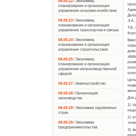
08.00.22
/ Экономика,
прое
планирование и организация
Адам
управления сельским хозяйством
Дыба
08.00.23
/ Экономика,
Э.А.
планирование и организация
Т.В.
управления транспортом и связью
Коуп
08.00.24
/ Экономика,
Вмес
планирование и организация
опре
управления строительством
деве
эффе
08.00.25
/ Экономика,
разв
планирование и организация
осно
управления непроизводственной
осно
сферой
Цель
08.00.27
/ Землеустройство
недв
жизн
08.00.28
/ Организация
Для 
производства
1) п
08.00.29
/ Экономика зарубежных
недо
стран
2) у
08.00.30
/ Экономика
тече
предпринимательства
3) в
реал