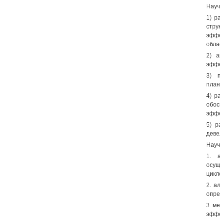
Науч
1) р
стру
эффе
обла
2) а
эффе
3) 
план
4) р
обос
эффе
5) р
деве
Науч
1. 
осущ
цикл
2. а
опре
3. м
эффе