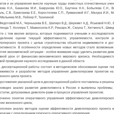
ктов и их управления внесли научные труды известных отечественных учен
ова H.A., Баканова М.И., Бакрунова Ю.О., Баутина H.A., Бобылева С.Н., Ви
ль, C.B., Ермолаева Е.Е., Коростелева С.П., Лукмановой И.Г., Мазура И.И., 
, Мельника М.В., Пейзер Р., Тазихиной
, Федотовой М.А., Чернышева В.Е., Шапиро В.Д., Шеремет А.Д., Яськовой Н.Ю., Б
ленда Т., Коллера Т., Макконэлла K.P., Ришара Ж., Скоуна Т., Хитчинга К., Шмид
те с тем многие вопросы, которые поднимаются учеными и исследователя
делению оценки текущей эффективности, управляемости, контроля ре
лоперского проекта с целью строительства объектов недвижимости и дос
ктивности. В особенности определение новых методов стало возможным
ития экономической ситуации - особое внимание надо уделить развитию дев
вной урон от финансово-экономического мирового кризиса. Необходимос
вой проведения научного исследования в данной области.
 диссертационной работы состоит в методическом обосновании оценки те
ижимости и разработке методов управления девелоперским проектом на
енного цикла проекта.
достижения указанной цели в диссертационной работе поставлены и решен
роведен анализ развития девелопмента в России и выявлены проблемы;
статки, допускаемые девелопе-рами в процессе управления проектом;
точнено понятие оперативного управления эффективностью девелоперског
ние жизненного цикла;
ыполнен анализ методов оценки эффективности девелоперского проекта
изации с определением горизонта оперативного управления;