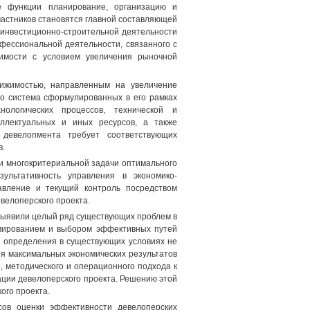
е функции планирование, организацию и
астников становятся главной составляющей
 инвестиционно-строительной деятельности
фессиональной деятельности, связанного с
имости с условием увеличения рыночной
вижимостью, направленным на увеличение
то система сформулированных в его рамках
ологических процессов, технической и
еллектуальных и иных ресурсов, а также
девелопмента требует соответствующих
в.
и многокритериальной задачи оптимального
ультативность управления в экономико-
авление и текущий контроль посредством
велоперского проекта.
выявили целый ряд существующих проблем в
рмированием и выбором эффективных путей
я определения в существующих условиях не
ия максимальных экономических результатов
, методического и операционного подхода к
ации девелоперского проекта. Решению этой
ого проекта.
сов оценки эффективности девелоперских