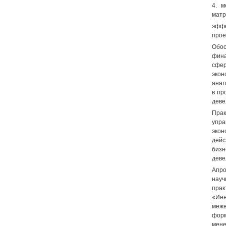
4. м
матр
эффе
прое
Обос
фина
сфер
экон
анал
в пр
деве
Прак
упр
экон
дейс
бизн
деве
Апро
науч
прак
«Инн
меж
форм
мене