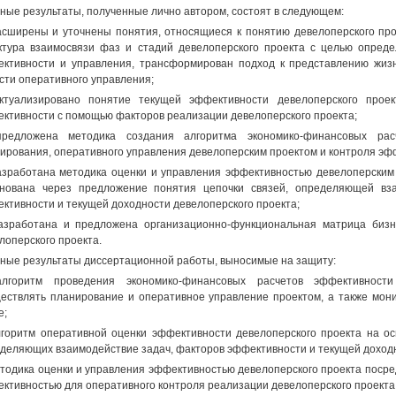
ные результаты, полученные лично автором, состоят в следующем:
асширены и уточнены понятия, относящиеся к понятию девелоперского пр
ктура взаимосвязи фаз и стадий девелоперского проекта с целью опреде
ктивности и управления, трансформирован подход к представлению жиз
сти оперативного управления;
ктуализировано понятие текущей эффективности девелоперского прое
ктивности с помощью факторов реализации девелоперского проекта;
предложена методика создания алгоритма экономико-финансовых рас
ирования, оперативного управления девелоперским проектом и контроля эф
азработана методика оценки и управления эффективностью девелоперским
нована через предложение понятия цепочки связей, определяющей вза
ктивности и текущей доходности девелоперского проекта;
азработана и предложена организационно-функциональная матрица бизн
лоперского проекта.
ные результаты диссертационной работы, выносимые на защиту:
алгоритм проведения экономико-финансовых расчетов эффективности
ествлять планирование и оперативное управление проектом, а также мон
е;
лгоритм оперативной оценки эффективности девелоперского проекта на ос
деляющих взаимодействие задач, факторов эффективности и текущей доходн
етодика оценки и управления эффективностью девелоперского проекта поср
ктивностью для оперативного контроля реализации девелоперского проекта