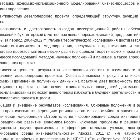
етодика экономико-организационного моделирования бизнес-процессов 
ицы управления
ктивностью девелоперского проекта, определяющей структуру, функции
кта.
нованность и достоверность выводов диссертационной работы обеспе
нсовой и бухгалтерской отчетностью девелоперских компаний, предприятий
ы за период 2004-2012 гг.; глубина теоретического исследования достигается
омико-статистического моделирования, результатов практических и э
оговых проектов, математических расчетов; оценкой теоретических и практи
оцессе исследований методов, научных положений и приемов, а также апро
лоперских проектах.
тическая ценность результатов исследования состоит в возможности 
авлении девелоперским проектом. Основные выводы и результаты исс
омики. Применение полученных данных на практике дает возможность пре
твующего проекта возникновение отрицательных последствий деятельно
ес-планировании поможет девелоперам избежать в будущей деятельности ни
лоперского проекта в целом.
бация и внедрение результатов исследования. Основные положения и 
но-практических конференциях регионального и всероссийского значения:
тическая конференция «Строительство - формирование среды жизнедеяте
овационное развитие экономики России: ключевые проблемы и решения»
вузовская научно-практическая конференция молодых ученых, докто
ирование среды жизнедеятельности» (Москва, 2011 г.); 7-я Научно-
джмент: проблемы и перспективы» ИНЖЕКОН (Санкт-Петербург, 2012 г.); 