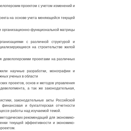
велоперским проектом с учетом изменений и
оекта на основе учета меняющейся текущей
ки организационно-функциональной матрицы
рганизациями с различной структурой и
циализирующиеся на строительстве жилой
я девелоперскими проектами на различных
ужили научные разработки, монографии и
жных ученых в области
ких проектов, основ и методов управления
девелопмента, а так же законодательная,
стики, законодательные акты Российской
 финансовая и бухгалтерская отчетности
цессе работы над изучаемой темой.
методических рекомендаций для экономико-
енки текущей эффективности и экономико-
проектом.