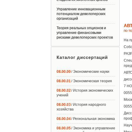
Управление инновационным
потенциалом девелоперских
организаций
АВ
Теория реальных опционов и
ПО Т
управление финансовыми
рисками девелоперских проектов
На п
Собо
РАЗ
Каталог диссертаций
Спе
пред
08.00.00
/ Экономические науки
АВТ
дисс
08.00.01
/ Экономическая теория
7 НО
08.00.02
/ История экономических
0055
учений
Моск
08.00.03
/ История народного
0055
хозяйства
Дисс
проф
08.00.04
/ Региональная экономика
Науч
08.00.05
/ Экономика и управление