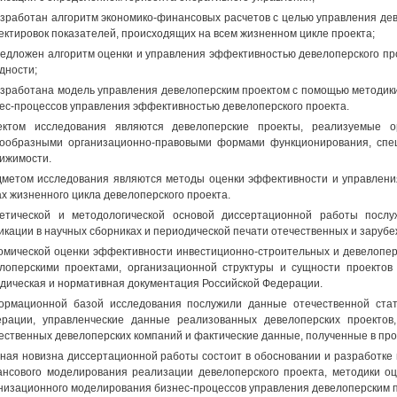
азработан алгоритм экономико-финансовых расчетов с целью управления де
ектировок показателей, происходящих на всем жизненном цикле проекта;
редложен алгоритм оценки и управления эффективностью девелоперского пр
дности;
азработана модель управления девелоперским проектом с помощью методи
ес-процессов управления эффективностью девелоперского проекта.
ектом исследования являются девелоперские проекты, реализуемые о
ообразными организационно-правовыми формами функционирования, спе
ижимости.
метом исследования являются методы оценки эффективности и управлени
х жизненного цикла девелоперского проекта.
етической и методологической основой диссертационной работы посл
икации в научных сборниках и периодической печати отечественных и зарубе
омической оценки эффективности инвестиционно-строительных и девелоперс
лоперскими проектами, организационной структуры и сущности проектов 
дическая и нормативная документация Российской Федерации.
рмационной базой исследования послужили данные отечественной стати
рации, управленческие данные реализованных девелоперских проектов,
ественных девелоперских компаний и фактические данные, полученные в про
ная новизна диссертационной работы состоит в обосновании и разработке 
нсового моделирования реализации девелоперского проекта, методики оц
низационного моделирования бизнес-процессов управления девелоперским 