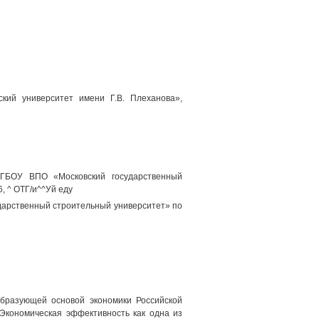
кий университет имени Г.В. Плеханова»,
 ФГБОУ ВПО «Московский государственный
6, ^ ОТГ/и^^Уй еду
дарственный строительный университет» по
образующей основой экономики Российской
Экономическая эффективность как одна из