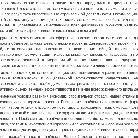
вных задач строительной отрасли, всегда определяла в приоритетны
динацию. Следовательно, методы управления и принципы взаимодействия уч
шного результата инвестиционно-строительной деятельности. Оптимизация
т быть достигнута с помощью технологий девелопмента - особого вида про
анием и управлением качественным преобразованием объектов недвиж
ости объекта и эффективности вложенных инвестиций.
рументом девелопмента, как сферы управления строительством и нед
мости объектов, служат девелоперские проекты. Девелоперский проект - э
ей, стратегически направленных на исполнение общей миссии, техн
низационной документации, материальных, финансовых, трудовых, инт
авленческих решений и мероприятий по их выполнению. Специфика 
рументов для оценки эффективности при реализации девелоперских проекто
 девелоперской деятельности в социально-экономическом развитии, решени
тания коммерческой и общественной эффективности существенна. Рез
вленческом аспекте необходимо рассматривать через качественное упр
ативной оценки текущей эффективности в течение всего жизненного цикла де
еменные условия развития экономики строительной отрасли нашей страны 
изации девелоперских проектов. Выявление проблематики связано с фо
ития строительной отрасли, ее потенциала, нахождения новых методик дл
ко финансовой стабильности, но и эффективности в развитии для достижен
лопмента. Проблематика, требующая сегодня разработки методологического
нию, состоит в качественном управлении себестоимостью и сроками реализ
лемы в первую очередь и служит оценка текущей эффективности девелоперск
ень разработанности проблемы. Большой вклад в исследование вопро