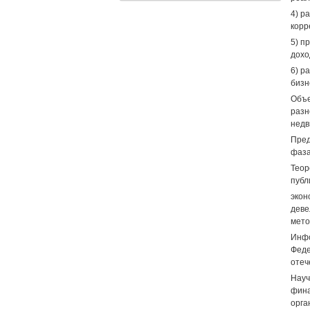
4) р
корр
5) п
дохо
6) р
бизн
Объ
разн
недв
Пред
фаза
Теор
публ
экон
деве
мето
Инфо
Феде
отеч
Науч
фина
орга