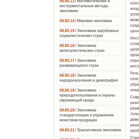
08.00.13
/ Математические и
осно
инструментальные методы
коор
экономики
успе
може
08.00.14
/ Мировая экономика
созд
08.00.15
/ Экономика зарубежных
ценн
социалистических стран
Инст
стои
08.00.16
/ Экономика
цел
капиталистических стран
орга
08.00.17
/ Экономика
упр
развивающихся стран
инст
Роль
08.00.18
/ Экономика
соче
народонаселения и демография
упра
опер
08.00.19
/ Экономика
природопользования и охраны
Совр
окружающей среды
реал
разв
08.00.20
/ Экономика
толь
стандартизации и управление
деве
качеством продукции
реше
08.00.21
/ Транзитивная экономика
проб
Степ