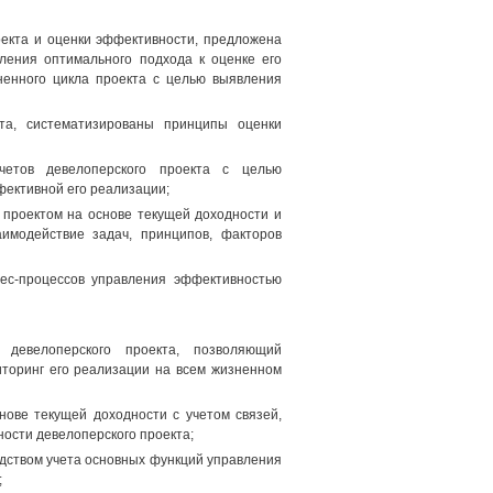
оекта и оценки эффективности, предложена
ления оптимального подхода к оценке его
ненного цикла проекта с целью выявления
кта, систематизированы принципы оценки
четов девелоперского проекта с целью
фективной его реализации;
 проектом на основе текущей доходности и
имодействие задач, принципов, факторов
ес-процессов управления эффективностью
 девелоперского проекта, позволяющий
иторинг его реализации на всем жизненном
нове текущей доходности с учетом связей,
ости девелоперского проекта;
едством учета основных функций управления
;