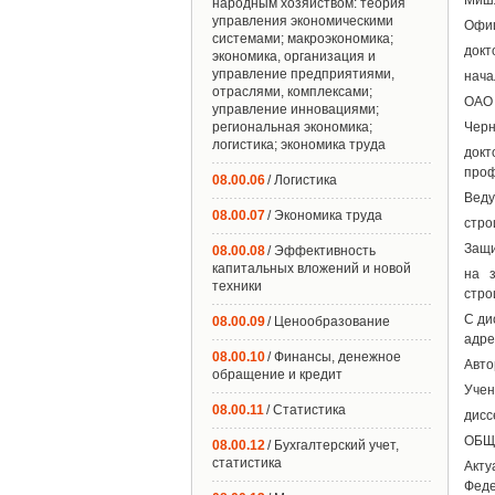
Миш
народным хозяйством: теория
управления экономическими
Офиц
системами; макроэкономика;
докт
экономика, организация и
управление предприятиями,
нача
отраслями, комплексами;
ОАО 
управление инновациями;
региональная экономика;
Черн
логистика; экономика труда
докт
проф
08.00.06
/ Логистика
Веду
08.00.07
/ Экономика труда
стро
Защи
08.00.08
/ Эффективность
капитальных вложений и новой
на з
техники
стро
С ди
08.00.09
/ Ценообразование
адре
08.00.10
/ Финансы, денежное
Авто
обращение и кредит
Учен
08.00.11
/ Статистика
дисс
ОБЩ
08.00.12
/ Бухгалтерский учет,
статистика
Акту
Феде