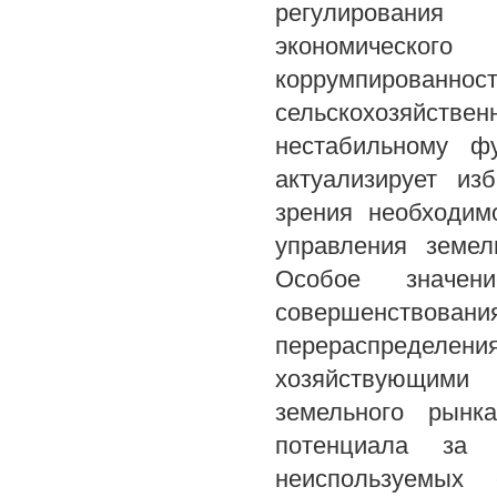
регулирования 
экономическог
коррумпированно
сельскохозяйств
нестабильному ф
актуализирует из
зрения необходим
управления земел
Особое значен
совершенствов
перераспределен
хозяйствующими 
земельного рынка
потенциала за 
неиспользуемых 