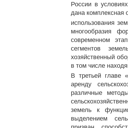
России в условиях
дана комплексная 
использования зем
многообразия фо
современном эта
сегментов земел
хозяйственный обо
в том числе наход
В третьей главе 
аренду сельскохо
различные метод
сельскохозяйствен
земель к функци
выделением сель
призван способс