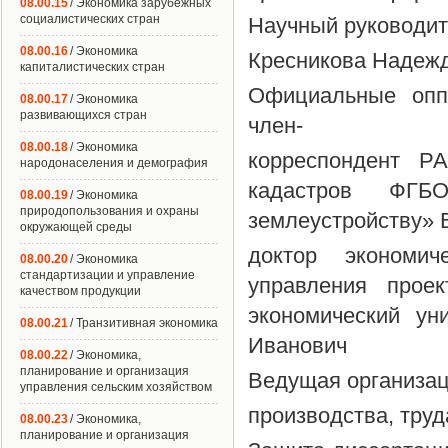
08.00.15
/ Экономика зарубежных
социалистических стран
Научный руководите
08.00.16
/ Экономика
Кресникова Надеж
капиталистических стран
Официальные оппо
08.00.17
/ Экономика
развивающихся стран
член-
08.00.18
/ Экономика
корреспондент Р
народонаселения и демография
кадастров ФГБ
08.00.19
/ Экономика
природопользования и охраны
землеустройству» 
окружающей среды
доктор экономич
08.00.20
/ Экономика
стандартизации и управление
управления прое
качеством продукции
экономический ун
08.00.21
/ Транзитивная экономика
Иванович
08.00.22
/ Экономика,
планирование и организация
Ведущая организац
управления сельским хозяйством
производства, труд
08.00.23
/ Экономика,
планирование и организация