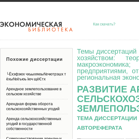
Как скачать?
Темы диссертаций 
хозяйством: тео
Похожие диссертации
макроэкономик
предприятиями, о
└Ёхэфэюх чхьыхяюы№чютрэшх т
региональная эконо
ёхы№ёъюь їюч щёЄтх
РАЗВИТИЕ 
Арендное землепользование в
сельском хозяйстве
СЕЛЬСКОХО
Арендная форма оборота
ЗЕМЛЕПОЛЬ
сельскохозяйственных угодий
ТЕМА ДИССЕРТАЦИИ 
Аренда сельскохозяйственных
угодий в государственной
АВТОРЕФЕРАТА
собственности
Совершенствование арендных