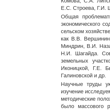
Комова, С.А. Липс
Е.С. Строева, Г.И.
Общая проблемати
экономического со
сельском хозяйств
как В.В. Вершинин,
Миндрин, В.И. Наза
Н.И. Шагайда. Со
земельных участк
Иконицкой, Г.Е. Б
Галиновской и др.
Научные труды ук
изучение исследуем
методические полож
было массового р