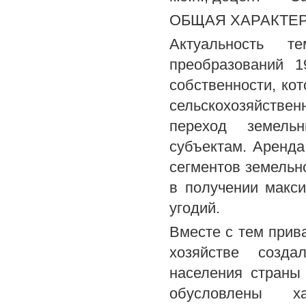
ОБЩАЯ ХАРАКТЕ
Актуальность т
преобразований 1
собственности, ко
сельскохозяйствен
переход земель
субъектам. Аренд
сегментов земельно
в получении макс
угодий.
Вместе с тем прив
хозяйстве созда
населения страны
обусловлены х