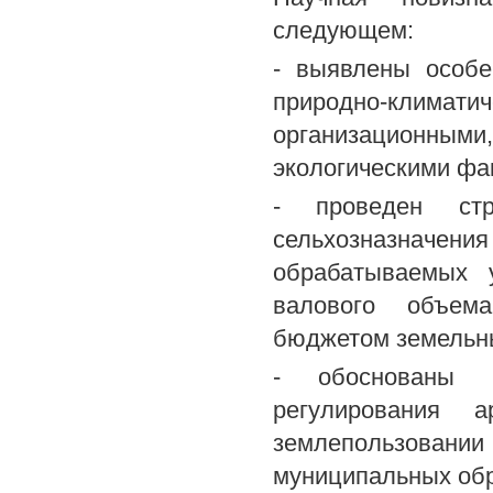
следующем:
- выявлены особе
природно-клим
организационным
экологическими фа
- проведен стр
сельхозназначен
обрабатываемых 
валового объема
бюджетом земельны
- обоснованы н
регулирования а
землепользован
муниципальных обр