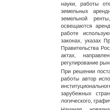
науки, работы от
земельных аренд
земельной ренты
освещаются аренд
работе использу
законах, указах П
Правительства Рос
актах, направл
регулирование рын
При решении пост
работы автор исп
институциональн
зарубежных стран
логического, графи
Научная новизн