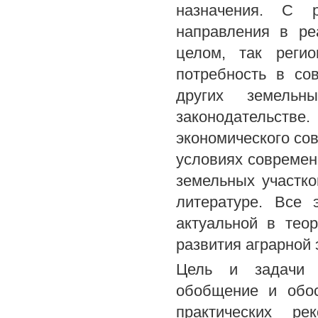
назначения. С 
направления в ре
целом, так реги
потребность в со
других земель
законодательст
экономического со
условиях современ
земельных участк
литературе. Все 
актуальной в тео
развития аграрной 
Цель и задачи и
обобщение и обос
практических ре