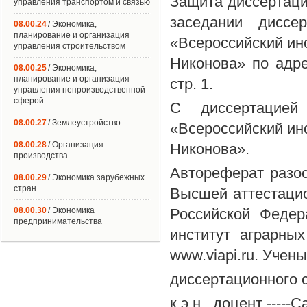
Защита диссертации
управления транспортом и связью
заседании диссе
08.00.24
/ Экономика,
планирование и организация
«Всероссийский ин
управления строительством
Никонова» по адрес
08.00.25
/ Экономика,
планирование и организация
стр. 1.
управления непроизводственной
сферой
С диссертацие
08.00.27
/ Землеустройство
«Всероссийский ин
08.00.28
/ Организация
Никонова».
производства
Автореферат разос
08.00.29
/ Экономика зарубежных
стран
Высшей аттестацио
08.00.30
/ Экономика
Российской Федер
предпринимательства
институт аграрны
www.viapi.ru. Учен
диссертационного с
к.э.н., доцент ----