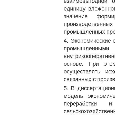
взаимовыгодной 
единицу вложенног
значение форми
производственны
промышленных пред
4. Экономические
промышленными 
внутрикооперативн
основе. При это
осуществлять исх
связанных с произв
5. В диссертацио
модель экономич
переработки 
сельскохозяйств