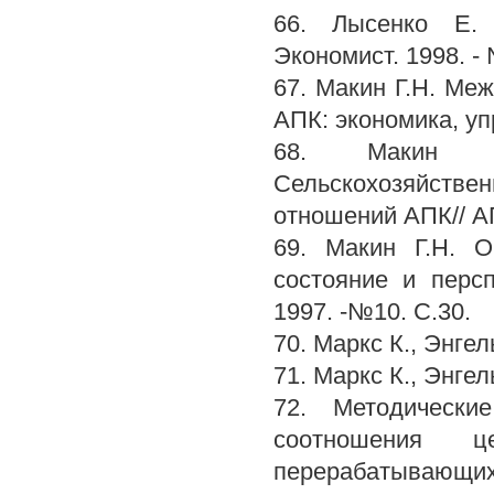
66. Лысенко Е. 
Экономист. 1998. - 
67. Макин Г.Н. Ме
АПК: экономика, уп
68. Макин Г
Сельскохозяйствен
отношений АПК// АП
69. Макин Г.Н. О
состояние и персп
1997. -№10. С.30.
70. Маркс К., Энгель
71. Маркс К., Энгельс
72. Методическ
соотношения ц
перерабатывающих 