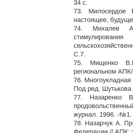
34 с.
73. Милосердое 
настоящее, будущее.
74. Михалев А.
стимулировани
сельскохозяйстве
С.7.
75. Мищенко В.
региональном АПК//
76. Многоукладная 
Под ред. Шутькова А
77. Назаренко 
продовольственны
журнал. 1996. -№1. 
78. Назарчук А. П
Федерации // АПК: 