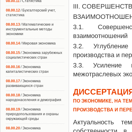
08.00.11
/ Статистика
III. СОВЕРШЕНС
08.00.12
/ Бухгалтерский учет,
статистика
ВЗАИМООТНОШЕН
08.00.13
/ Математические и
3.1. Совершенс
инструментальные методы
экономики
взаимоотношений
08.00.14
/ Мировая экономика
3.2. Углублени
08.00.15
/ Экономика зарубежных
производства и пе
социалистических стран
3.3. Усиление 
08.00.16
/ Экономика
капиталистических стран
межотраслевых эк
08.00.17
/ Экономика
развивающихся стран
ДИССЕРТАЦИЯ
08.00.18
/ Экономика
народонаселения и демография
ПО ЭКОНОМИКЕ, НА Т
ПРОИЗВОДСТВА И ПЕР
08.00.19
/ Экономика
природопользования и охраны
окружающей среды
Актуальность те
08.00.20
/ Экономика
собственности в