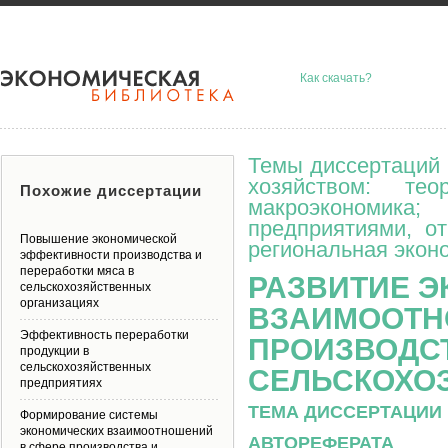
Как скачать?
Темы диссертаций 
хозяйством: тео
Похожие диссертации
макроэкономик
предприятиями, о
Повышение экономической
региональная эконо
эффективности производства и
переработки мяса в
РАЗВИТИЕ 
сельскохозяйственных
организациях
ВЗАИМООТН
Эффективность переработки
ПРОИЗВОДСТ
продукции в
сельскохозяйственных
СЕЛЬСКОХО
предприятиях
ТЕМА ДИССЕРТАЦИИ 
Формирование системы
экономических взаимоотношений
АВТОРЕФЕРАТА
в сфере производства и