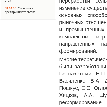
переработки сель
стран
изменение существ
08.00.30
/ Экономика
предпринимательства
основных способ
рыночных отношени
и промышленных 
комплексом мер
направленных н
формирований.
Многие теоретичес
были разработаны 
Беспахотный, Е.П.
Василенко, В.А. 
Пошкус, Е.С. Оглоб
Хицков, А.А. Шу
реформировани