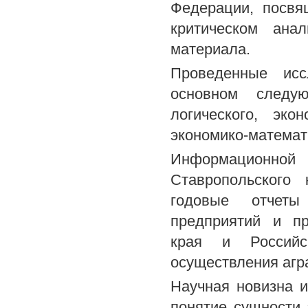
Федерации, посвя
критическом ана
материала.
Проведенные исс
основном следую
логического, эконо
экономико-математи
Информационно
Ставропольского 
годовые отчеты
предприятий и п
края и Российск
осуществления агр
Научная новизна 
понятие сущности