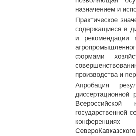
позволяющая осу
назначением и исп
Практическое знач
содержащиеся в д
и рекомендации 
агропромышленн
формами хозяйс
совершенствован
производства и пе
Апробация резу
диссертационной 
Всероссийской н
государственной се
конференциях п
СевероКавказског