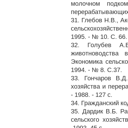
молочном подком
перерабатывающих п
31. Глебов Н.В., 
сельскохозяйствен
1995. - № 10. С. 66.
32. Голубев А.В
животноводства 
Экономика сельск
1994. - № 8. С.37.
33. Гончаров В.Д
хозяйства и перер
- 1988. - 127 с.
34. Гражданский ко
35. Дардик В.Б. Р
сельского хозяйс
-1993.-45 с.