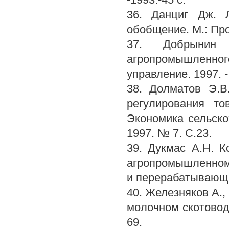
36. Данциг Дж. 
обобщение. М.: Прог
37. Добрынин
агропромышленно
управление. 1997. -
38. Долматов Э.В
регулирования то
Экономика сельск
1997. № 7. С.23.
39. Дукмас А.Н. 
агропромышленном 
и перерабатывающих
40. Железняков А.,
молочном скотоводс
69.