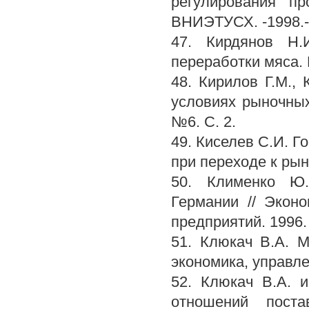
регулирования пр
ВНИЭТУСХ. -1998.- 
47. Кирдянов Н.
переработки мяса. М
48. Кирилов Г.М.,
условиях рыночных
№6. С. 2.
49. Киселев С.И. Г
при переходе к рын
50. Клименко Ю.
Германии // Экон
предприятий. 1996. 
51. Клюкач В.А. М
экономика, управле
52. Клюкач В.А. 
отношений поста