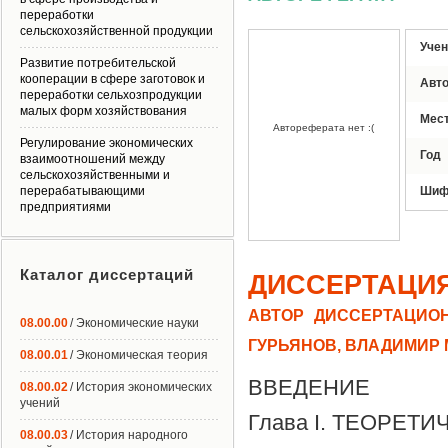
переработки
сельскохозяйственной продукции
Учен
Развитие потребительской
кооперации в сфере заготовок и
Авт
переработки сельхозпродукции
малых форм хозяйствования
Мес
Автореферата нет :(
Регулирование экономических
Год
взаимоотношений между
сельскохозяйственными и
перерабатывающими
Шиф
предприятиями
Каталог диссертаций
ДИССЕРТАЦИ
АВТОР ДИССЕРТАЦИОН
08.00.00
/ Экономические науки
ГУРЬЯНОВ, ВЛАДИМИР
08.00.01
/ Экономическая теория
ВВЕДЕНИЕ
08.00.02
/ История экономических
учений
Глава I. ТЕОРЕ
08.00.03
/ История народного