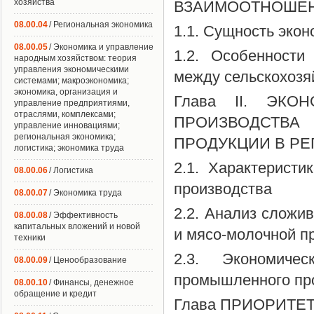
хозяйства
ВЗАИМООТНОШЕН
08.00.04
/ Региональная экономика
1.1. Сущность эко
08.00.05
/ Экономика и управление
1.2. Особенности
народным хозяйством: теория
управления экономическими
между сельскохоз
системами; макроэкономика;
экономика, организация и
Глава II. ЭК
управление предприятиями,
отраслями, комплексами;
ПРОИЗВОДСТВА
управление инновациями;
региональная экономика;
ПРОДУКЦИИ В РЕ
логистика; экономика труда
2.1. Характеристи
08.00.06
/ Логистика
производства
08.00.07
/ Экономика труда
2.2. Анализ сложи
08.00.08
/ Эффективность
капитальных вложений и новой
и мясо-молочной 
техники
2.3. Экономичес
08.00.09
/ Ценообразование
промышленного пр
08.00.10
/ Финансы, денежное
обращение и кредит
Глава ПРИОРИТЕ