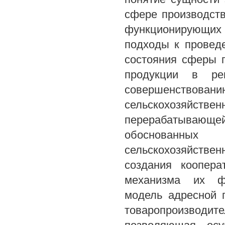
сфере производств
функционирующих
подходы к провед
состояния сферы п
продукции в ре
совершенствова
сельскохозяйстве
перерабатывающе
обоснованных
сельскохозяйстве
создания коопера
механизма их фу
модель адресной 
товаропроизвод