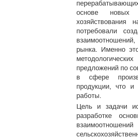
перерабатывающих
основе новых 
хозяйствования 
потребовали соз
взаимоотношений,
рынка. Именно эт
методологическ
предложений по с
в сфере произво
продукции, что и
работы.
Цель и задачи ис
разработке осно
взаимоотношен
сельскохозяйствен