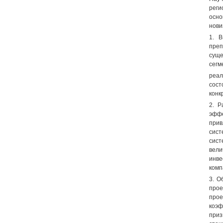
реги
осно
нови
1. В
преп
суще
сегм
реал
сост
конк
2. Р
эффе
прив
сист
сист
вели
инв
комп
3. О
прое
прое
коэф
приз