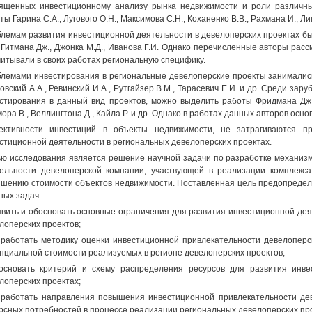
ященных инвестиционному анализу рынка недвижимости и роли различны
ты Гарина С.А., Лугового О.Н., Максимова С.Н., Коханенко В.В., Рахмана И., Л
лемам развития инвестиционной деятельности в девелоперских проектах бы
, Гитмана Дж., Джонка М.Д., Иванова Г.И. Однако перечисленные авторы ра
читывали в своих работах региональную специфику.
лемами инвестирования в региональные девелоперские проекты занимались Ре
овский A.A., Ревинский И.А., Рутгайзер В.М., Тарасевич Е.И. и др. Среди з
стирования в данный вид проектов, можно выделить работы Фридмана Дж., 
ора В., Веллингтона Д., Кайла Р. и др. Однако в работах данных авторов ос
ективности инвестиций в объекты недвижимости, не затрагиваются п
стиционной деятельности в региональных девелоперских проектах.
ю исследования является решение научной задачи по разработке механиз
ельности девелоперской компании, участвующей в реализации комплекс
шению стоимости объектов недвижимости. Поставленная цель предопреде
ных задач:
явить и обосновать основные ограничения для развития инвестиционной де
лоперских проектов;
зработать методику оценки инвестиционной привлекательности девелопер
нциальной стоимости реализуемых в регионе девелоперских проектов;
основать критерий и схему распределения ресурсов для развития инве
лоперских проектах;
зработать направления повышения инвестиционной привлекательности де
рсных потребностей в процессе реализации региональных девелоперских про