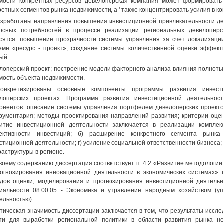
мости конкретных ресурсов девелоперская компания может формировать
ретных сегментов рынка недвижимости, а ' также концентрировать усилия в к
азработаны направления повышения инвестиционной привлекательности де
рсных потребностей в процессе реализации региональных девелоперс
сятся: повышение прозрачности системы управления за счет локализации
еме «ресурс - проект»; создание системы количественной оценки эффект
дый
лоперский проект; построение модели факторного анализа влияния полноты
мость объекта недвижимости.
Конкретизированы основные компоненты программы развития инвест
лоперских проектах. Программа развития инвестиционной деятельнос
онентов: описание системы управления портфелем девелоперских проекто
рументария; методы проектирования направлений развития; критерии оце
итие инвестиционной деятельности заключается в реализации компле
ективности инвестиций; б) расширение конкретного сегмента рынка
стиционной деятельности; г) усиление социальной ответственности бизнеса;
аструктуры в регионе.
воему содержанию диссертация соответствует п. 4.2 «Развитие методологии
огнозирования инновационной деятельности в экономических системах» и
дов оценки, моделирования и прогнозирования инвестиционной деятельн
иальности 08.00.05 - Экономика и управление народным хозяйством (у
ельностью).
тическая значимость диссертации заключается в том, что результаты иссл
ти для выработки региональной политики в области развития рынка не