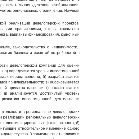
ривлекательность девелоперской компании,
учетом региональных ограничений. Научная
кой реализации девелоперских проектов,
льными ограничениями, которые оказывают
екта, варианты финансирования, рыночный
земле, законодательство о недвижимости);
азвития бизнеса и масштаб потребностей в
ности девелоперской компании для оценки
в: а) определяются уровни инвестиционной
емый период времени; б) разрабатывается
дов привлекательности; в) обосновывается
ой привлекательности; г) рассчитывается
; д) анализируется достигнутый уровень
 развитию инвестиционной деятельности
еятельности в региональных девелоперских
ри реализации региональных девелоперских
 неиндентифицированных факторов роста; б)
ризующие относительное изменение одного
идам ресурсов. В зависимости от наличия и