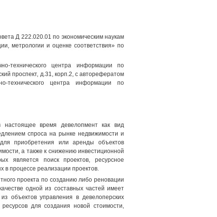
овета Д 222.020.01 по экономическим наукам
ии, метрологии и оценке соответствия» по
чно-технического центра информации по
кий проспект, д.31, корп.2, с авторефератом
но-технического центра информации по
 в настоящее время девелопмент как вид
медлением спроса на рынке недвижимости и
 для приобретения или аренды объектов
имости, а также к снижению инвестиционной
рых является поиск проектов, ресурсное
х в процессе реализации проектов.
етного проекта по созданию либо реновации
качестве одной из составных частей имеет
 из объектов управления в девелоперских
 ресурсов для создания новой стоимости,