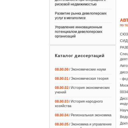
рисковой недвижимостью
Развитие рынка девелоперских
услуг в мегаполисе
АВ
ПО Т
Управление инновационным
потенциалом девелоперских
СЮ3
организаций
СИДЯ
РАЗ
Спец
Каталог диссертаций
деят
Авт
08.00.00
/ Экономические науки
дисс
08.00.01
/ Экономическая теория
- фс
Моск
08.00.02
/ История экономических
0034
учений
Дисс
08.00.03
/ История народного
инду
хозяйства
Науч
08.00.04
/ Региональная экономика
Веду
Докт
08.00.05
/ Экономика и управление