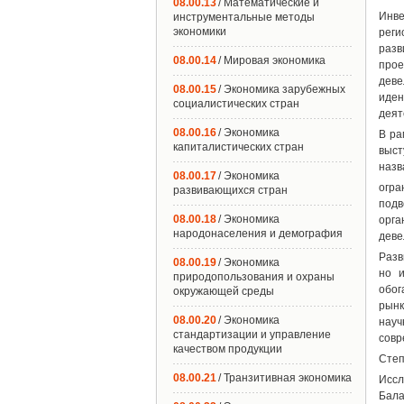
08.00.13
/ Математические и
Инве
инструментальные методы
экономики
реги
разв
08.00.14
/ Мировая экономика
прое
дев
08.00.15
/ Экономика зарубежных
иде
социалистических стран
деят
08.00.16
/ Экономика
В ра
капиталистических стран
выст
назв
08.00.17
/ Экономика
огра
развивающихся стран
подв
08.00.18
/ Экономика
орга
народонаселения и демография
деве
Разв
08.00.19
/ Экономика
но и
природопользования и охраны
обог
окружающей среды
рынк
08.00.20
/ Экономика
науч
стандартизации и управление
совр
качеством продукции
Степ
08.00.21
/ Транзитивная экономика
Иссл
Бала