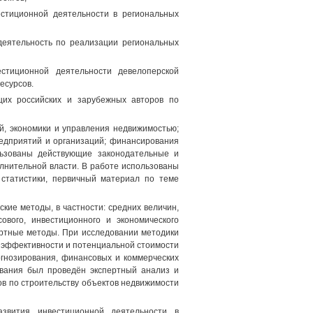
стиционной деятельности в региональных
деятельность по реализации региональных
стиционной деятельности девелоперской
есурсов.
щих российских и зарубежных авторов по
й, экономики и управления недвижимостью;
редприятий и организаций; финансирования
льзованы действующие законодательные и
лнительной власти. В работе использованы
 статистики, первичный материал по теме
ие методы, в частности: средних величин,
вого, инвестиционного и экономического
ертные методы. При исследовании методики
 эффективности и потенциальной стоимости
гнозирования, финансовых и коммерческих
ования был проведён экспертный анализ и
в по строительству объектов недвижимости
азвития инвестиционной деятельности в