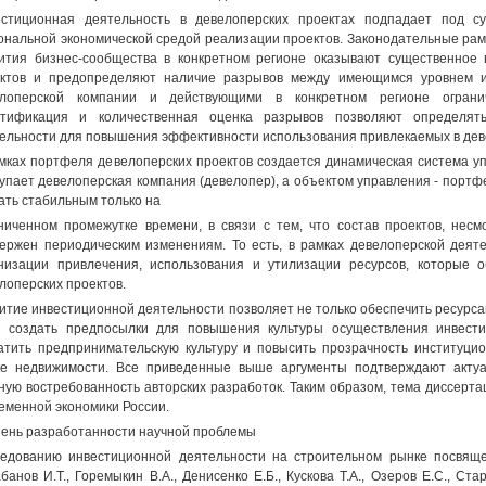
стиционная деятельность в девелоперских проектах подпадает под с
ональной экономической средой реализации проектов. Законодательные рамк
ития бизнес-сообщества в конкретном регионе оказывают существенное 
ктов и предопределяют наличие разрывов между имеющимся уровнем и
елоперской компании и действующими в конкретном регионе ограни
нтификация и количественная оценка разрывов позволяют определят
ельности для повышения эффективности использования привлекаемых в дев
мках портфеля девелоперских проектов создается динамическая система уп
упает девелоперская компания (девелопер), а объектом управления - портф
ать стабильным только на
ниченном промежутке времени, в связи с тем, что состав проектов, нес
ержен периодическим изменениям. То есть, в рамках девелоперской деят
низации привлечения, использования и утилизации ресурсов, которые 
лоперских проектов.
итие инвестиционной деятельности позволяет не только обеспечить ресурса
 создать предпосылки для повышения культуры осуществления инвести
атить предпринимательскую культуру и повысить прозрачность институци
е недвижимости. Все приведенные выше аргументы подтверждают акту
ную востребованность авторских разработок. Таким образом, тема диссерт
еменной экономики России.
ень разработанности научной проблемы
едованию инвестиционной деятельности на строительном рынке посвящен
банов И.Т., Горемыкин В.А., Денисенко Е.Б., Кускова Т.А., Озеров Е.С., Ста