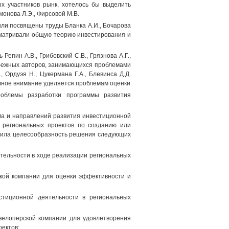
х участников рынк, хотелось бы выделить
имонова Л.Э., Фирсовой М.В.
ли посвящены труды Бланка А.И., Бочарова
ссматривали общую теорию инвестирования и
пин A.B., Грибовский C.B., Грязнова А.Г.,
арубежных авторов, занимающихся проблемами
Ордуэя Н., Цукермана Г.А., Блевинса Д.Д.
новное внимание уделяется проблемам оценки
роблемы разработки программы развития
ма и направлений развития инвестиционной
а региональных проектов по созданию или
лила целесообразность решения следующих
ятельности в ходе реализации региональных
ской компании для оценки эффективности и
стиционной деятельности в региональных
велоперской компании для удовлетворения
ектов;