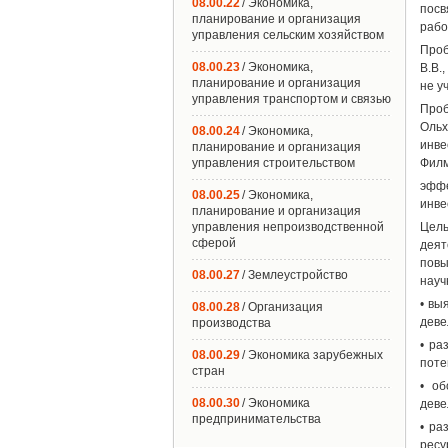
08.00.22
/ Экономика,
посв
планирование и организация
рабо
управления сельским хозяйством
Проб
08.00.23
/ Экономика,
В.В.
планирование и организация
не у
управления транспортом и связью
Проб
Ольх
08.00.24
/ Экономика,
инве
планирование и организация
управления строительством
Филм
эфф
08.00.25
/ Экономика,
инве
планирование и организация
управления непроизводственной
Цель
сферой
деят
повы
08.00.27
/ Землеустройство
науч
• вы
08.00.28
/ Организация
деве
производства
• ра
08.00.29
/ Экономика зарубежных
поте
стран
• об
08.00.30
/ Экономика
деве
предпринимательства
• ра
ресу