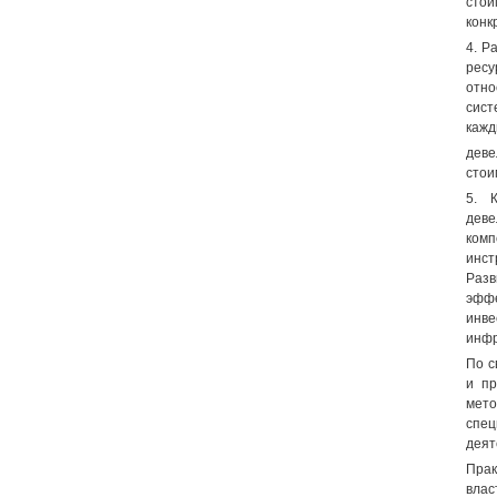
стои
конк
4. Р
ресу
отно
сист
каж
деве
стои
5. 
деве
комп
инст
Разв
эфф
инве
инфр
По с
и пр
мето
спец
деят
Прак
влас