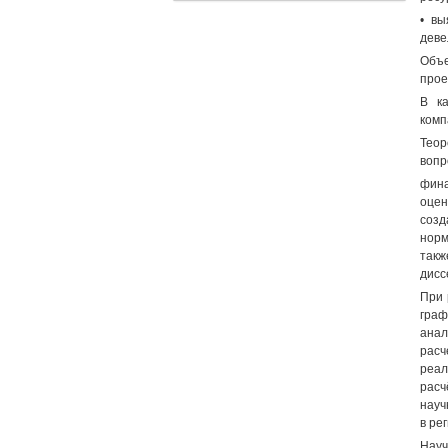
• вы
деве
Объе
прое
В ка
комп
Теор
вопр
фина
оцен
созд
норм
такж
дисс
При 
граф
анал
расч
реал
расч
науч
в ре
Нау