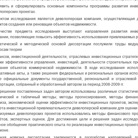
явить и сформулировать основные компоненты программы развития инве
лоперских проектах.
ктом исследования является девелоперская компания, осуществляющая 
ктов создания или реновации объектов недвижимости.
честве предмета исследования выступают направления развития инве
ании, позволяющие повысить эффективность использования привлекаемых р
етической и методической основой диссертации послужили труды веду
осам теории
нсов, инвестиционной деятельности, отраслевых инвестиционных стратеги
ки эффективности управления, инвестиций, деятельности строительных п
ания объектов коммерческой недвижимости. В ходе исследования испо
ативные акты, а также решения федеральных и региональных органов испо
е официальные документы государственной, региональной и отраслевой
ертации, собранный и обработанный автором за период 2008-2009 гг.
решении поставленных задач автором использованы различные статистическ
ический и табличный методы; методы прогнозирования, методы финансо
иза, экономической оценки эффективности инвестиционных проектов, эксп
ета инвестиционной привлекательности девелоперской компании для оценки
изуемых девелоперских проектов использовались методы финансового про
ётов, экспертных оценок. Для достижения цели и решения задач исслед
ное обобщение практического опыта по реализации инвестиционных проекто
гионе.
чная новизна диссертации заключается в разработке направлений р