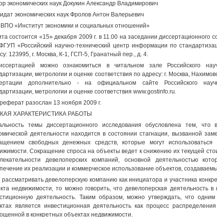
ор экономических наук Докукин Александр Владимирович
идат экономических наук Фролов Антон Валерьевич
ВПО «Институт экономики и социальных отношений»
та состоится «15» декабря 2009 г. в 11.00 на заседании диссертационного с
ФГУП «Российский научно-технический центр информации по стандартизац
у: 123995, г. Москва, К-1, ГСП-5, Гранатный пер., д. 4.
иссертацией можно ознакомиться в читальном зале Российского нау
дартизации, метрологии и оценке соответствия по адресу: г. Москва, Нахимовс
сертации дополнительно - на официальном сайте Российского науч
дартизации, метрологии и оценке соответствия www.gostinfo.ru.
реферат разослан 13 ноября 2009 г.
ТКАЯ ХАРАКТЕРИСТИКА РАБОТЫ
альность темы диссертационного исследования обусловлена тем, что
омической деятельности находится в состоянии стагнации, вызванной за
ащением свободных денежных средств, которые могут использоваться
ижимости. Сокращение спроса на объекты ведет к снижению их текущей сто
лекательности девелоперских компаний, основной деятельностью кото
печение их реализации и коммерческое использование объектов, создаваемы
 рассматривать девелоперскую компанию как инициатора и участника конкр
кта недвижимости, то можно говорить, что девелоперская деятельность в 
стиционную деятельность. Таким образом, можно утверждать, что одним
ктах является инвестиционная деятельность как процесс распределения
ощенной в конкретных объектах недвижимости.