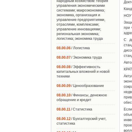
народным хозяйством: теория
Докт
управления экономическими
Канд
системами; макроэкономика;
экономика, организация и
НОУ 
управление предприятиями,
Защи
отраслями, комплексами;
при 
управление инновациями;
адрес
региональная экономика;
логистика; экономика труда
С д
стан
08.00.06
/ Логистика
дис
стан
08.00.07
/ Экономика труда
Авто
08.00.08
/ Эффективность
КРА
капитальных вложений и новой
Акту
техники
экон
08.00.09
/ Ценообразование
сокр
недв
08.00.10
/ Финансы, денежное
прив
обращение и кредит
обес
08.00.11
/ Статистика
Если
объе
08.00.12
/ Бухгалтерский учет,
инве
статистика
прое
вопл