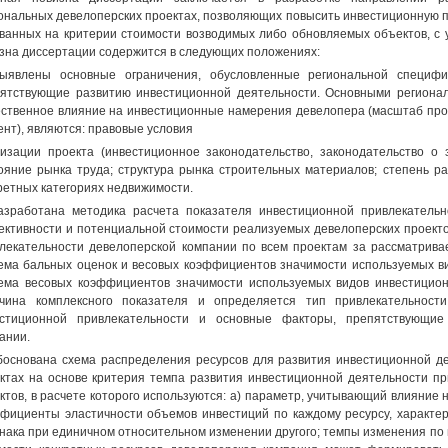
ональных девелоперских проектах, позволяющих повысить инвестиционную п
ванных на критерии стоимости возводимых либо обновляемых объектов, с 
зна диссертации содержится в следующих положениях:
ыявлены основные ограничения, обусловленные региональной специфи
ятствующие развитию инвестиционной деятельности. Основными региона
ственное влияние на инвестиционные намерения девелопера (масштаб про
ент), являются: правовые условия
изации проекта (инвестиционное законодательство, законодательство о 
ояние рынка труда; структура рынка строительных материалов; степень р
ретных категориях недвижимости.
азработана методика расчета показателя инвестиционной привлекатель
ктивности и потенциальной стоимости реализуемых девелоперских проекто
лекательности девелоперской компании по всем проектам за рассматрива
ема бальных оценок и весовых коэффициентов значимости используемых ви
ема весовых коэффициентов значимости используемых видов инвестиционн
чина комплексного показателя и определяется тип привлекательности
естиционной привлекательности и основные факторы, препятствующие
ании.
боснована схема распределения ресурсов для развития инвестиционной д
ктах на основе критерия темпа развития инвестиционной деятельности п
ктов, в расчете которого используются: а) параметр, учитывающий влияние
фициенты эластичности объемов инвестиций по каждому ресурсу, характе
нака при единичном относительном изменении другого; темпы изменения по в