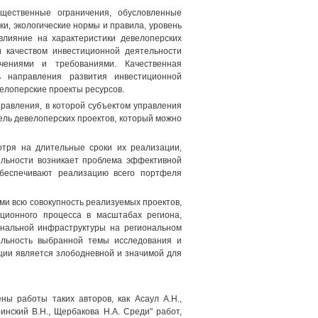
ущественные ограничения, обусловленные
и, экологические нормы и правила, уровень
влияние на характеристики девелоперских
 качеством инвестиционной деятельности
чениями и требованиями. Качественная
ь направления развития инвестиционной
елоперские проекты ресурсов.
равления, в которой субъектом управления
ель девелоперских проектов, который можно
мотря на длительные сроки их реализации,
ельности возникает проблема эффективной
обеспечивают реализацию всего портфеля
ми всю совокупность реализуемых проектов,
ционного процесса в масштабах региона,
ональной инфраструктуры на региональном
альность выбранной темы исследования и
ации является злободневной и значимой для
ы работы таких авторов, как Асаул А.Н.,
ринский В.Н., Щербакова H.A. Среди" работ,