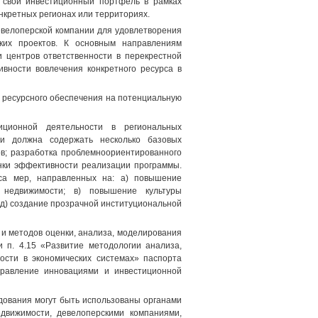
 свой инвестиционный портфель в рамках
онкретных регионах или территориях.
велоперской компании для удовлетворения
ких проектов. К основным направлениям
 центров ответственности в перекрестной
ивности вовлечения конкретного ресурса в
 ресурсного обеспечения на потенциальную
иционной деятельности в региональных
ти должна содержать несколько базовых
в; разработка проблемноориентированного
нки эффективности реализации программы.
кса мер, направленных на: а) повышение
 недвижимости; в) повышение культуры
 д) создание прозрачной институциональной
 и методов оценки, анализа, моделирования
 п. 4.15 «Развитие методологии анализа,
ости в экономических системах» паспорта
правление инновациями и инвестиционной
едования могут быть использованы органами
движимости, девелоперскими компаниями,