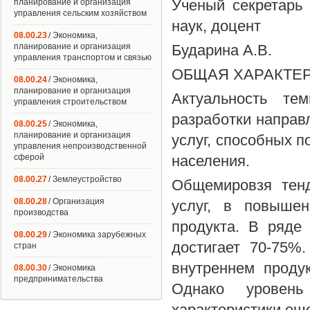
Ученый секретарь 
планирование и организация
управления сельским хозяйством
наук, доцент
08.00.23
/ Экономика,
планирование и организация
Бударина А.В.
управления транспортом и связью
ОБЩАЯ ХАРАКТЕР
08.00.24
/ Экономика,
планирование и организация
Актуальность те
управления строительством
разработки направ
08.00.25
/ Экономика,
планирование и организация
услуг, способных п
управления непроизводственной
сферой
населения.
08.00.27
/ Землеустройство
Общемировзя тенд
08.00.28
/ Организация
услуг, в повышен
производства
продукта. В ряде
08.00.29
/ Экономика зарубежных
достигает 70-75%
стран
внутреннем проду
08.00.30
/ Экономика
предпринимательства
Однако уровень
характеристики ещ