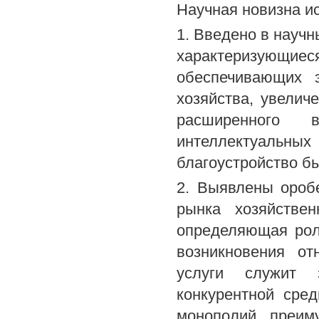
Научная новизна и
1. Введено в научн
характеризующи
обеспечивающих 
хозяйства, увелич
расширенного 
интеллектуальны
благоустройство бы
2. Выявлены оробе
рынка хозяйствен
определяющая рол
возникновения о
услуги служит з
конкурентной сре
монополий, преим