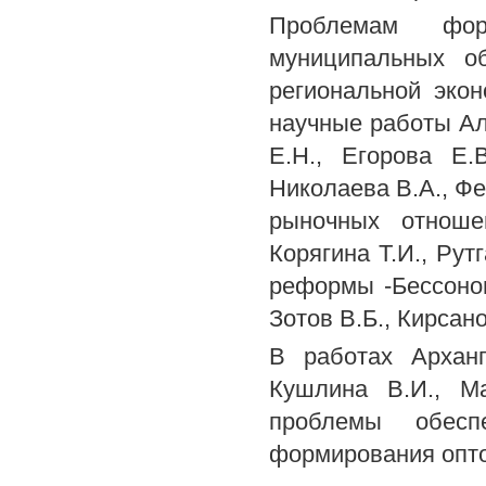
Проблемам фор
муниципальных об
региональной эко
научные работы Али
E.H., Егорова Е.
Николаева В.А., Ф
рыночных отноше
Корягина Т.И., Рут
реформы -Бессонов 
Зотов В.Б., Кирсано
В работах Арханг
Кушлина В.И., Ма
проблемы обеспе
формирования опто