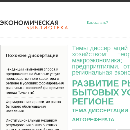
Как скачать?
Темы диссертаций 
хозяйством: тео
Похожие диссертации
макроэкономик
предприятиями, о
Тенденции изменения спроса и
региональная эконо
предложения на бытовые услуги
производственного характера в
РАЗВИТИЕ Р
регионе в условиях формирования
рыночных отношений (на примере
БЫТОВЫХ У
города Тольятти)
РЕГИОНЕ
Формирование и развитие рынка
бытового обслуживания
ТЕМА ДИССЕРТАЦИИ 
населения
АВТОРЕФЕРАТА
Институциональный механизм
регулирования рынка бытовых
услуг как экономической системы