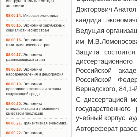
инструментальные методы
экономики
Докторович Анатол
08.00.14
/ Мировая экономика
кандидат экономич
08.00.15
/ Экономика зарубежных
Ведущая организац
социалистических стран
им. М.В.Ломоносов
08.00.16
/ Экономика
капиталистических стран
Защита состоится
08.00.17
/ Экономика
развивающихся стран
диссертационного
Российской акад
08.00.18
/ Экономика
народонаселения и демография
Российской Федер
08.00.19
/ Экономика
Вернадского, 84,1-
природопользования и охраны
окружающей среды
С диссертацией м
08.00.20
/ Экономика
государственного
стандартизации и управление
качеством продукции
учебный корпус, ау
08.00.21
/ Транзитивная экономика
Автореферат разос
08.00.22
/ Экономика,