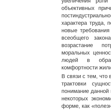
увеличения роли
объективных прич
постиндустриальн
характера труда, 
новые требования 
всеобщего закон
возрастание пот
моральных ценнос
людей в образ
комфортности жил
В связи с тем, что
трактовки сущно
понимание данной 
некоторых эконом
форме, как «полез