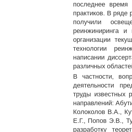
последнее время
практиков. В ряде
получили освещ
реинжиниринга и
организации теку
технологии реин
написании диссер
различных областе
В частности, воп
деятельности пр
труды известных 
направлений: Абути
Колоколов В.А., Ку
Е.Г., Попов Э.В., 
разработку теор