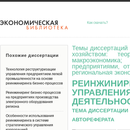
Как скачать?
Темы диссертаций 
хозяйством: тео
Похожие диссертации
макроэкономик
предприятиями, о
Технология реструктуризации
региональная эконо
управления предприятием легкой
промышленности на основе
РЕИНЖИНИР
реинжиниринга бизнес-процессов
УПРАВЛЕНИ
Реинжиниринг бизнес-процессов
на предприятиях производства
ДЕЯТЕЛЬНО
электронного оборудования
региона
ТЕМА ДИССЕРТАЦИИ 
Особенности использования
АВТОРЕФЕРАТА
реинжиниринга в системе
стратегического управления
корпорацией