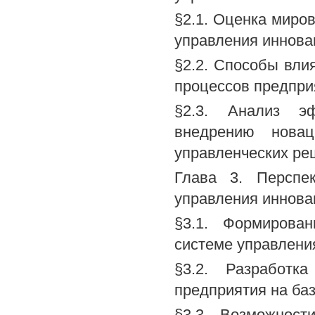
§2.1. Оценка миро
управления иннова
§2.2. Способы вли
процессов предпри
§2.3. Анализ эф
внедрению новац
управленческих ре
Глава 3. Перспе
управления иннова
§3.1. Формирова
системе управлени
§3.2. Разработк
предприятия на ба
§3.3. Возможност