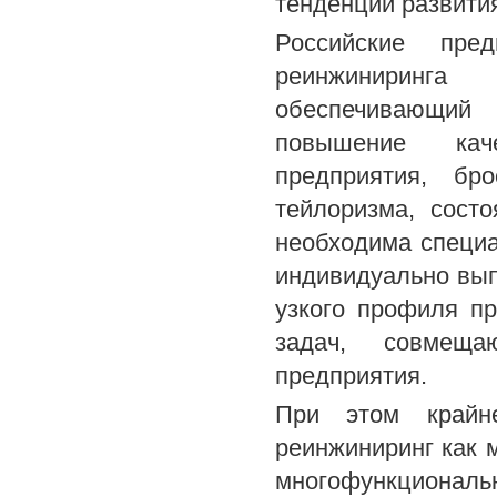
тенденций развити
Российские пре
реинжиниринга 
обеспечивающий 
повышение каче
предприятия, бр
тейлоризма, сост
необходима специа
индивидуально вы
узкого профиля пр
задач, совмеща
предприятия.
При этом крайне
реинжиниринг как 
многофункциона