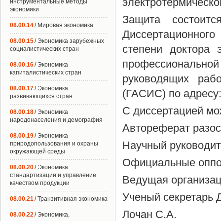
электротермическо
инструментальные методы
экономики
Защита состоит
08.00.14
/ Мировая экономика
Диссертационног
08.00.15
/ Экономика зарубежных
степени доктора 
социалистических стран
профессионально
08.00.16
/ Экономика
капиталистических стран
руководящих раб
08.00.17
/ Экономика
(ГАСИС) по адресу:
развивающихся стран
С диссертацией мо
08.00.18
/ Экономика
народонаселения и демография
Автореферат разос
08.00.19
/ Экономика
Научный руководит
природопользования и охраны
окружающей среды
Официальные оппо
08.00.20
/ Экономика
стандартизации и управление
Ведущая организац
качеством продукции
Ученый секретарь Д
08.00.21
/ Транзитивная экономика
Лочан С.А.
08.00.22
/ Экономика,