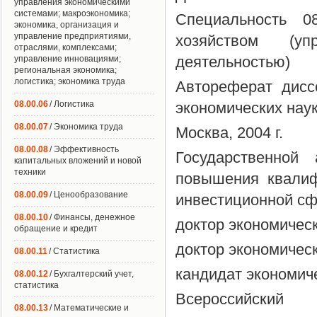
управления экономическими
системами; макроэкономика;
Специальность 0
экономика, организация и
управление предприятиями,
хозяйством (у
отраслями, комплексами;
деятельностью)
управление инновациями;
региональная экономика;
логистика; экономика труда
Автореферат дисс
08.00.06
/ Логистика
экономических нау
08.00.07
/ Экономика труда
Москва, 2004 г.
08.00.08
/ Эффективность
Государственной
капитальных вложений и новой
техники
повышения квалиф
08.00.09
/ Ценообразование
инвестиционной с
08.00.10
/ Финансы, денежное
доктор экономическ
обращение и кредит
доктор экономическ
08.00.11
/ Статистика
кандидат экономиче
08.00.12
/ Бухгалтерский учет,
статистика
Всероссийски
08.00.13
/ Математические и