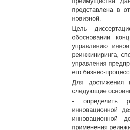
преимущества. Да
представлена в о
новизной.
Цель диссертац
обосновании кон
управлению иннов
реинжиниринга, с
управления предп
его бизнес-процесс
Для достижения ц
следующие основн
- определить р
инновационной де
инновационной д
применения реинжи