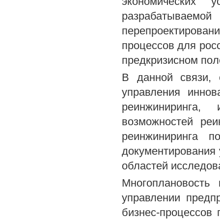
экономических 
разрабатываемо
перепроектирова
процессов для рос
предкризисном пол
В данной связи, 
управления иннов
реинжиниринга, 
возможностей реи
реинжиниринга п
документирования 
областей исследов
Многоплановость 
управлении предп
бизнес-процессов 