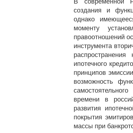
В современной Р
создания и функц
однако имеющеес
моменту установ
правоотношений ос
инструмента вторич
распространения
ипотечного кредито
принципов эмиссии
возможность функ
самостоятельного
времени в росси
развития ипотечн
покрытия эмитиро
массы при банкрот