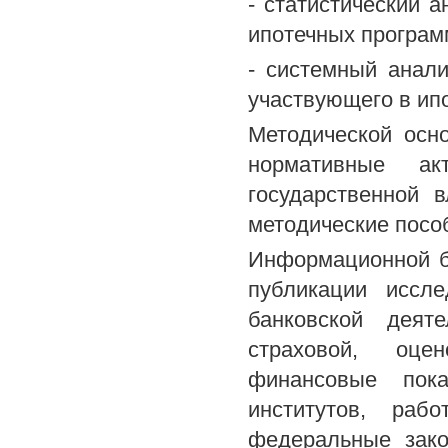
- статистический 
ипотечных програм
- системный анали
участвующего в ип
Методической осн
нормативные а
государственной 
методические посо
Информационной б
публикации иссле
банковской деяте
страховой, оце
финансовые пок
институтов, раб
федеральные зако