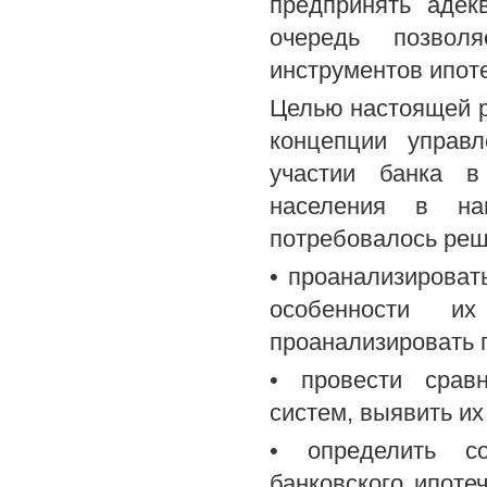
предпринять адек
очередь позвол
инструментов ипоте
Целью настоящей р
концепции управ
участии банка в
населения в на
потребовалось реш
• проанализироват
особенности и
проанализировать 
• провести срав
систем, выявить и
• определить со
банковского ипоте