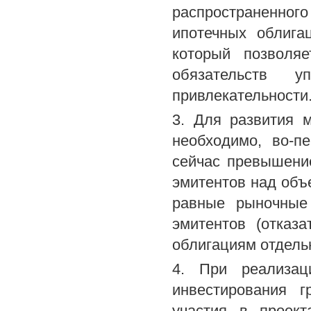
распространенног
ипотечных облига
который позволяе
обязательств у
привлекательности
3. Для развития 
необходимо, во-п
сейчас превышени
эмитентов над объ
равные рыночные
эмитентов (отказ
облигациям отдель
4. При реализац
инвестирования г
участия в проект