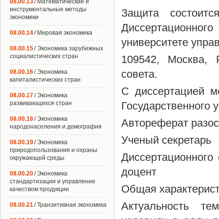
08.00.13
/ Математические и
инструментальные методы
Защита состоит
экономики
Диссертационно
08.00.14
/ Мировая экономика
университете управ
08.00.15
/ Экономика зарубежных
социалистических стран
109542, Москва, 
совета.
08.00.16
/ Экономика
капиталистических стран
С диссертацией м
08.00.17
/ Экономика
развивающихся стран
Государственного 
08.00.18
/ Экономика
Автореферат разос
народонаселения и демография
Ученый секретарь
08.00.19
/ Экономика
природопользования и охраны
Диссертационного 
окружающей среды
доцент
08.00.20
/ Экономика
стандартизации и управление
Общая характерист
качеством продукции
Актуальность те
08.00.21
/ Транзитивная экономика