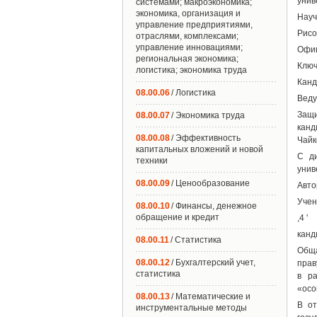
унив
системами; макроэкономика;
экономика, организация и
Науч
управление предприятиями,
Рисо
отраслями, комплексами;
управление инновациями;
Офиц
региональная экономика;
Ключ
логистика; экономика труда
Канд
08.00.06
/ Логистика
Веду
Защи
08.00.07
/ Экономика труда
канд
08.00.08
/ Эффективность
Чайк
капитальных вложений и новой
С ди
техники
унив
08.00.09
/ Ценообразование
Авто
Учен
08.00.10
/ Финансы, денежное
обращение и кредит
,4 '
канд
08.00.11
/ Статистика
Обща
08.00.12
/ Бухгалтерский учет,
прав
статистика
в р
«осо
08.00.13
/ Математические и
В от
инструментальные методы