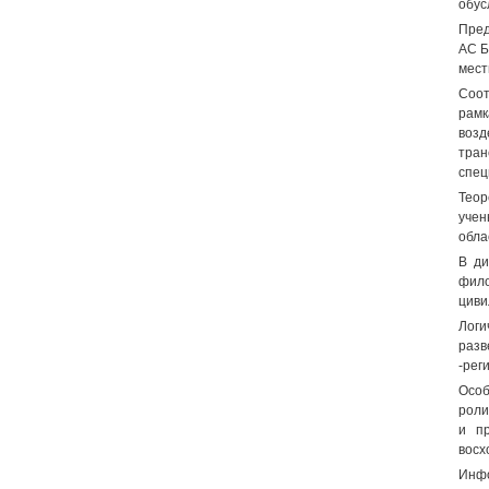
обус
Пред
АС Б
мест
Соот
рамк
возд
тран
спец
Теор
учен
обла
В ди
фило
циви
Логи
разв
-рег
Особ
роли
и пр
восх
Инфо