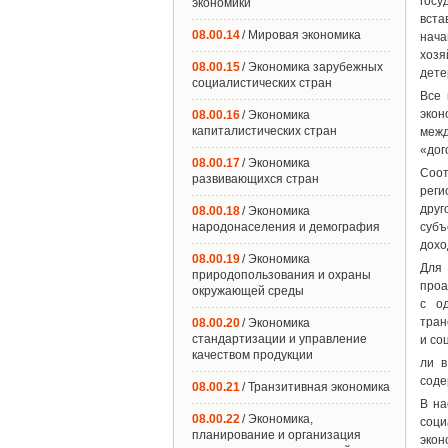
госу
экономики
вста
08.00.14
/ Мировая экономика
нача
хозя
08.00.15
/ Экономика зарубежных
дете
социалистических стран
Все 
экон
08.00.16
/ Экономика
капиталистических стран
межд
«дог
08.00.17
/ Экономика
Соот
развивающихся стран
реги
друг
08.00.18
/ Экономика
народонаселения и демография
субъ
дохо
08.00.19
/ Экономика
Для 
природопользования и охраны
проа
окружающей среды
с о
тран
08.00.20
/ Экономика
стандартизации и управление
и со
качеством продукции
ли в
соде
08.00.21
/ Транзитивная экономика
В на
08.00.22
/ Экономика,
соци
планирование и организация
экон