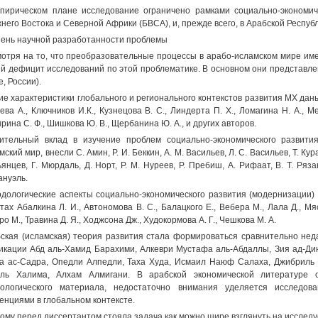
пирическом плане исследование ограничено рамками социально-экономич
него Востока и Северной Африки (БВСА), и, прежде всего, в Арабской Республ
ень научной разработанности проблемы
отря на то, что преобразовательные процессы в арабо-исламском мире име
й дефицит исследований по этой проблематике. В основном они представле
е, России).
е характеристики глобального и регионального контекстов развития MX даны в
ева А., Ключников И.К., Кузнецова В. С., Линдерта П. X., Ломагина Н. А., М
рина С. Ф., Шишкова Ю. В., Щербанина Ю. А., и других авторов.
ительный вклад в изучение проблем социально-экономического развити
мский мир, внесли С. Амин, Р. И. Беккин, А. М. Васильев, Л. С. Васильев, Т. Кура
янцев, Г. Мюрдаль, Д. Норт, Р. М. Нуреев, Р. Пребиш, А. Рифаат, В. Т. Ряза
нуэль.
дологические аспекты социально-экономического развития (модернизации)
тах Абалкина Л. И., Автономова В. С., Балацкого Е., Вебера М., Лала Д., Мяс
ро М., Травина Д. Я., Ходжсона Дж., Худокормова А. Г., Чешкова М. А.
ская (исламская) теория развития стала формироваться сравнительно нед
икации Абд аль-Хамид Барахими, Алкеври Мустафа аль-Абдаллы, Зия ад-Ди
а ас-Садра, Опедли Алпедли, Taxa Худа, Исмаил Наюф Салаха, Джибрил
ль Халима, Алхам Алмигани. В арабской экономической литературе о
тологического материала, недостаточно внимания уделяется исследо
енциями в глобальном контексте.
ому перед диссертантом стояла задача как можно шире взглянуть на исслед