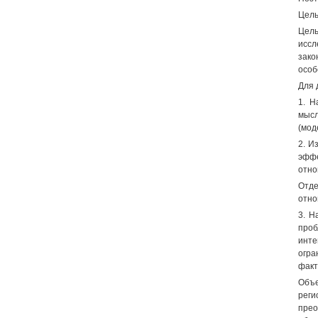
Цель
Цель
иссл
зако
особ
Для 
1. Н
мысл
(мод
2. И
эффе
отно
Отде
отно
3. Н
проб
инте
огра
факт
Объе
реги
прео