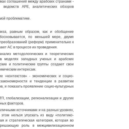
мках соглашений между арабских странами -
и ведомств АРЕ, аналитических обзоров
мой проблематике.
ализа, равным образом, как и обобщение
обосновывается, по меньшей мере, двумя
 преобразований (реформ) применительно к
ают АС в процессе их проведения.
нализ методологических и теоретических
х в моделях западных ученых и арабских
еские и политические группы создают свои
омическим интересам.
 «контекстов» - экономических и социо-
ь закономерности и тенденции в развитии
ов, и показать проявление социо-культурных
П, глобализации, регионализации и других
рных факторов.
личными источниками и на разных уровнях,
 этом нельзя упускать из виду «политико-
я и стратегическая категория, которая во
т решающую роль в межцивилизационном