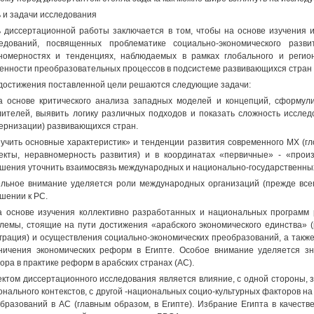
 и задачи исследования
 диссертационной работы заключается в том, чтобы на основе изучения 
едований, посвященных проблематике социально-экономического разв
номерностях и тенденциях, наблюдаемых в рамках глобального и регион
енности преобразовательных процессов в подсистеме развивающихся стран Б
достижения поставленной цели решаются следующие задачи:
а основе критического анализа западных моделей и концепций, сформул
ителей, выявить логику различных подходов и показать сложность исслед
ернизации) развивающихся стран.
зучить основные характеристик» и тенденции развития современного МХ (г
кты, неравномерность развития) и в координатах «первичные» - «прои
шения уточнить взаимосвязь международных и национально-государственны
льное внимание уделяется роли международных организаций (прежде всег
шении к РС.
а основе изучения коллективно разработанных и национальных программ
лемы, стоящие на пути достижения «арабского экономического единства» 
грация) и осуществления социально-экономических преобразований, а такж
ничения экономических реформ в Египте. Особое внимание уделяется зна
ора в практике реформ в арабских странах (АС).
ктом диссертационного исследования является влияние, с одной стороны, 
онального контекстов, с другой -национальных социо-культурных факторов н
бразований в АС (главным образом, в Египте). Избрание Египта в качеств