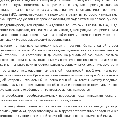
дарств, ранее входивших в «мировую социалистическую систему хозяйства
вших на путь самостоятельного развития в результате распада колониа
вшись в разное время, и захватившие различные страны мира, органичес
йства (МХ), закономерности и тенденции в развитии которого накладыва
рминирует ход указанных преобразований, их содержательную сторону и пос
модернизирующиеся страны объединяет то, что они, так или иначе, 1 д
омики к стандартам, правилам и механизмам, действующим в современном М
ународного разделения труда на глобальном и региональном уровнях.
оняющей» («запаздывающей») модернизации.
ветственно, научные концепции развития должны быть, с одной сторо
ональный контексты МХ, поскольку каждая отдельно взятая национальная э
ой стороны, на состояние и динамику национальной экономики оказыв
ективные - предпосылки: стартовые условия в уровнях развития, наследие п
да и т. п., а также политические, правовые, социокультурные, этнические, ре
настоящего исследования актуальной постановкой проблемы является
нализировать каким образом на социально-экономические преобразования в
дной стороны, глобальный и региональный контексты (международные
снациональные производственно-сбытовые и финансовые структуры, Интерне
цио-культурные особенности. Во-вторых, выяснить, имеется
 многообразии преобразовательных процессов некая инвариантность, о
ржанию, механизмам осуществления и последствиям.
стоящей работе данная постановка вопроса опирается на концептуальную
альной динамики, представленную как в трудах авторитетных западных мысл
омистов), так и представителей арабской социально-экономической мысли.