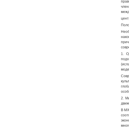
прав
член
межд
цент
Поло
Необ
нако
прич
совр
1. О
подх
(исл
моде
Совр
куль
глоб
особ
2. М
движ
В МХ
соот
экон
мно