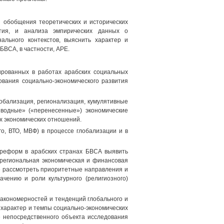
и обобщения теоретических и исторических
ития, и анализа эмпирических данных о
ального контекстов, выяснить характер и
ВСА, в частности, АРЕ.
ированных в работах арабских социальных
ования социально-экономического развития
лобализация, регионализация, кумулятивные
зводные» («перенесенные») экономические
х экономических отношений.
о, ВТО, МВФ) в процессе глобализации и в
 реформ в арабских странах БВСА выявить
(региональная экономическая и финансовая
е рассмотреть приоритетные направления и
чению и роли культурного (религиозного)
закономерностей и тенденций глобального и
а характер и темпы социально-экономических
е непосредственного объекта исследования