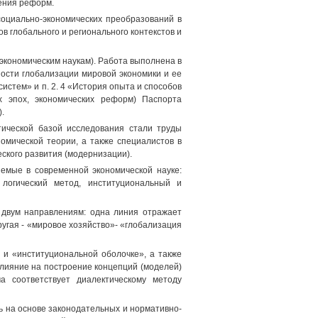
ения реформ.
оциально-экономических преобразований в
в глобального и регионального контекстов и
экономическим наукам). Работа выполнена в
рности глобализации мировой экономики и ее
стем» и п. 2. 4 «История опыта и способов
х эпох, экономических реформ) Паспорта
.
тической базой исследования стали труды
мической теории, а также специалистов в
ского развития (модернизации).
емые в современной экономической науке:
 логический метод, институциональный и
 двум направлениям: одна линия отражает
угая - «мировое хозяйство»- «глобализация
 и «институциональной оболочке», а также
влияние на построение концепций (моделей)
а соответствует диалектическому методу
 на основе законодательных и нормативно-