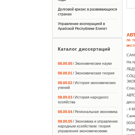
Долговой кризис в развивающихся
странах
Управление кооперацией в
Арабской Республике Египет
АВ
ПО Т
ИНСТ
Каталог диссертаций
САН
На п
08.00.00
/ Экономические науки
ЛБД
08.00.01
/ Экономическая теория
СОЦ
ЭКО
08.00.02
/ История экономических
учений
Спец
АВТ
08.00.03
/ История народного
хозяйства
дисс
- 4 
08.00.04
/ Региональная экономика
Санк
08.00.05
/ Экономика и управление
0034
народным хозяйством: теория
Рабо
управления экономическими