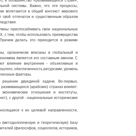
»), и большинство «развивающихся стран»,
льной системы. Важно, что эти процессы,
ки вплетаются в общий контекст мирового
ют свой отпечаток и существенным образом
ледствия.
олжны приспосабливать свои национальные
Х, с тем, чтобы использовать преимущества
 Причем делать это приходится в режиме
ны, органически вписаны в глобальный и
кономика является его составным звеном. С
ают влияние внутренние - объективные и
рошлого, обеспеченность ресурсами, уровень
лигиозные факторы.
 решение двуединой задачи. Во-первых,
 развивающихся (арабских) странах влияют:
 экономические отношения и институты,
т), с другой - национальные исторические
тносящаяся к их целевой направленности,
 (методологическую и теоретическую) базу
ителей (философов, социологов, историков,