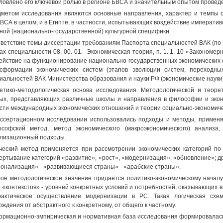
ловлено его ключевой ролью в регионе БВСА и значительным опытом провед
метом исследования являются основные направления, характер и темпы с
ВСА в целом, и в Египте, в частности, испытывающих воздействие императиво
ной (национально-государственной) культурной специфики.
ветствие темы диссертации требованиям Паспорта специальностей ВАК (по 
ах специальности 08. 00. 01. -Экономическая теория, п. 1. 1. 10 «Закономе
ействие на функционирование национально-государственных экономических си
сформации экономических систем (этапов эволюции систем, переходны
иальностей ВАК Министерства образования и науки РФ (экономические науки)
етико-методологическая основа исследования. Методологической и теоре
ых, представляющих различные школы и направления в философии и эконо
сти международных экономических отношений и теории социально-экономиче
ссертационном исследовании использовались подходы и методы, применя
софский метод, метод экономического (макроэкономического) анализа,
лизационный подходы.
ческий метод применяется при рассмотрении экономических категорий по
ертывание категорий «развитие», «рост», «модернизация», «обновление»; др
ионализация» - «развивающиеся страны» - «арабские страны».
ое методологическое значение придается политико-экономическому началу
 «контекстов» - уровней конкретных условий и потребностей, оказывающих 
актическое осуществление модернизации в РС. Такая логическая схем
ождения от абстрактного к конкретному, от общего к частному.
рмационно-эмпирическая и нормативная база исследования формировалась