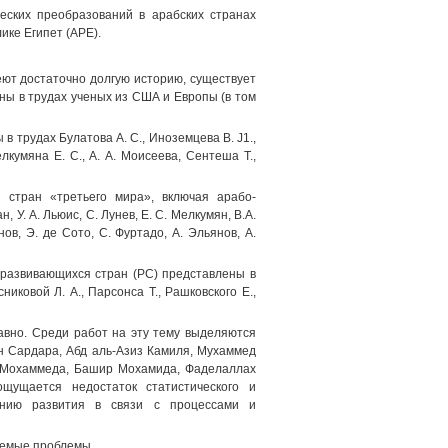
еских преобразований в арабских странах
ике Египет (АРЕ).
ют достаточно долгую историю, существует
ны в трудах ученых из США и Европы (в том
 трудах Булатова А. С., Иноземцева В. J1.,
елкумяна Е. С., А. А. Моисеева, Сентеша Т.,
я стран «третьего мира», включая арабо-
н, У. А. Льюис, С. Лунев, Е. С. Мелкумян, В.А.
нов, Э. де Сото, С. Фуртадо, А. Эльянов, А.
 развивающихся стран (PC) представлены в
никовой Л. А., Парсонса Т., Рашковского Е.,
авно. Среди работ на эту тему выделяются
н Сардара, Абд аль-Азиз Камиля, Мухаммед
ь Мохаммеда, Башир Мохамида, Фаделаллах
щущается недостаток статистического и
ванию развития в связи с процессами и
уемые проблемы.