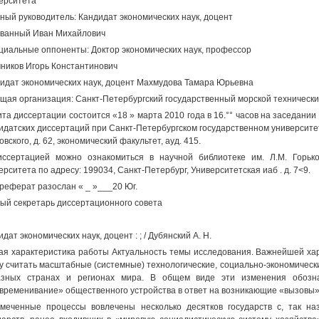
ерситета
ный руководитель: Кандидат экономических наук, доцент
ванный Иван Михайлович
иальные оппоненты: Доктор экономических наук, профессор
ников Игорь Константинович
идат экономических наук, доцент Махмудова Тамара Юрьевна
щая организация: Санкт-Петербургский государственный морской технически
та диссертации состоится «18 » марта 2010 года в 16.°° часов на заседании 
идатских диссертаций при Санкт-Петербургском государственном университете 
овского, д. 62, экономический факультет, ауд. 415.
ссертацией можно ознакомиться в научной библиотеке им. Л.М. Горьког
ерситета по адресу: 199034, Санкт-Петербург, Университетская иаб . д. 7<9.
реферат разослан « _ »___20 Юг.
ый секретарь диссертационного совета
идат экономических наук, доцент : ; / Дубянский А. Н.
я характеристика работы Актуальность темы исследования. Важнейшей ха
у считать масштабные (системные) технологические, социально-экономичес
азных странах и регионах мира. В общем виде эти изменения обозна
временивание» общественного устройства в ответ на возникающие «вызовы» 
меченные процессы вовлечены несколько десятков государств с, так наз