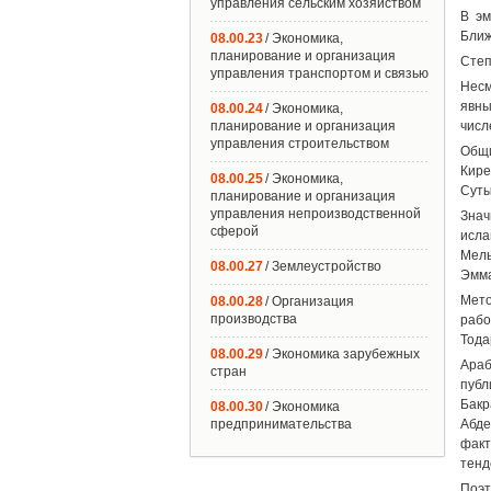
управления сельским хозяйством
В эм
Ближ
08.00.23
/ Экономика,
планирование и организация
Степ
управления транспортом и связью
Несм
явны
08.00.24
/ Экономика,
планирование и организация
числ
управления строительством
Общи
Кире
08.00.25
/ Экономика,
Суты
планирование и организация
управления непроизводственной
Знач
сферой
исла
Мель
08.00.27
/ Землеустройство
Эмма
Мето
08.00.28
/ Организация
производства
рабо
Тода
08.00.29
/ Экономика зарубежных
Араб
стран
публ
Бакр
08.00.30
/ Экономика
предпринимательства
Абде
фак
тенд
Поэт