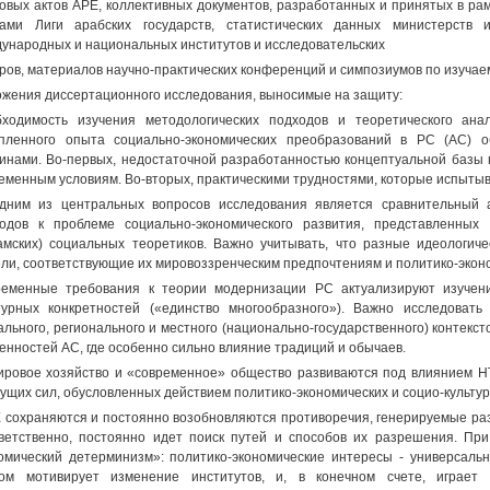
овых актов АРЕ, коллективных документов, разработанных и принятых в ра
ами Лиги арабских государств, статистических данных министерств 
ународных и национальных институтов и исследовательских
ров, материалов научно-практических конференций и симпозиумов по изучае
жения диссертационного исследования, выносимые на защиту:
ходимость изучения методологических подходов и теоретического ан
пленного опыта социально-экономических преобразований в РС (АС) 
инами. Во-первых, недостаточной разработанностью концептуальной базы
еменным условиям. Во-вторых, практическими трудностями, которые испытыв
дним из центральных вопросов исследования является сравнительный а
одов к проблеме социально-экономического развития, представленны
амских) социальных теоретиков. Важно учитывать, что разные идеологич
ли, соответствующие их мировоззренческим предпочтениям и политико-экон
еменные требования к теории модернизации РС актуализируют изучение
турных конкретностей («единство многообразного»). Важно исследоват
ального, регионального и местного (национально-государственного) контекст
енностей АС, где особенно сильно влияние традиций и обычаев.
ировое хозяйство и «современное» общество развиваются под влиянием НТ
ущих сил, обусловленных действием политико-экономических и социо-культу
 сохраняются и постоянно возобновляются противоречия, генерируемые раз
ветственно, постоянно идет поиск путей и способов их разрешения. При
омический детерминизм»: политико-экономические интересы - универсальна
гом мотивирует изменение институтов, и, в конечном счете, играе