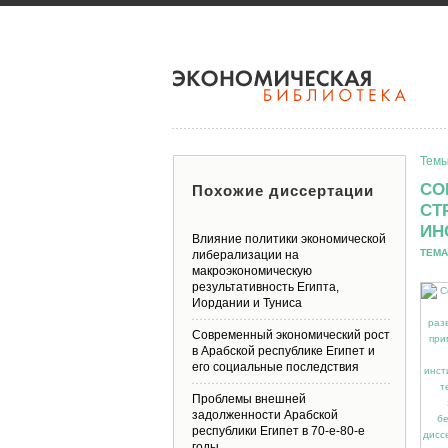
Темы
СО
Похожие диссертации
СТ
ИН
Влияние политики экономической
ТЕМА
либерализации на
макроэкономическую
результативность Египта,
Иордании и Туниса
Современный экономический рост
в Арабской республике Египет и
его социальные последствия
Проблемы внешней
задолженности Арабской
республики Египет в 70-е-80-е
годы