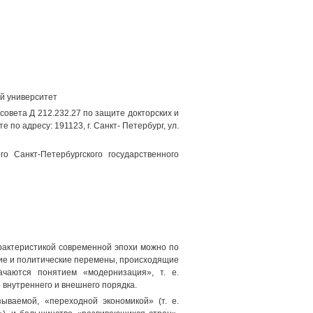
й университет
совета Д 212.232.27 по защите докторских и
по адресу: 191123, г. Санкт- Петербург, ул.
о Санкт-Петербургского государственного
рактеристикой современной эпохи можно по
кие и политические перемены, происходящие
чаются понятием «модернизация», т. е.
внутреннего и внешнего порядка.
ываемой, «переходной экономикой» (т. е.