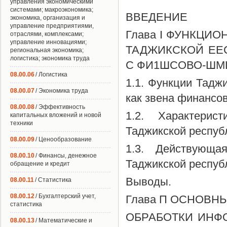
управления экономическими
системами; макроэкономика;
ВВЕДЕНИЕ
экономика, организация и
управление предприятиями,
Глава I ФУНКЦ
отраслями, комплексами;
управление инновациями;
ТАДЖИКСКОЙ ЕЕ
региональная экономика;
логистика; экономика труда
С ФИ1ШСОВО-Ш
08.00.06
/ Логистика
1.1. Функции Тадж
08.00.07
/ Экономика труда
как звена финансо
08.00.08
/ Эффективность
1.2. Характери
капитальных вложений и новой
техники
Таджикской респуб
08.00.09
/ Ценообразование
1.3. Действующа
08.00.10
/ Финансы, денежное
Таджикской респуб
обращение и кредит
Выводы.
08.00.11
/ Статистика
08.00.12
/ Бухгалтерский учет,
Глава П ОСНОВ
статистика
ОБРАБОТКИ ИНФ
08.00.13
/ Математические и