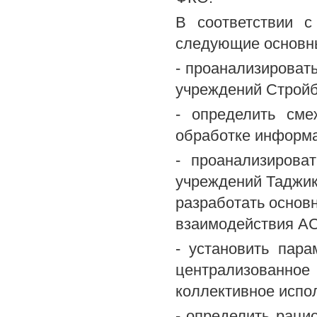
В соответствии 
следующие основн
- проанализирова
учреждений Стройб
- определить см
обработке информ
- проанализирова
учреждений Таджик
разработать основ
взаимодействия А
- установить пар
централизованно
коллективное испо
- определить раци