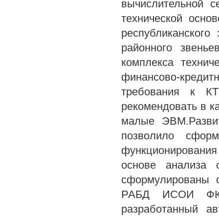
вычислительной с
технической осно
республиканского
районного звень
комплекса технич
финансово-кредит
требования к К
рекомендовать в 
малые ЭВМ.Развит
позволило сформ
функционировани
основе анализа 
сформулированы о
РАБД ИСОИ ФКО
разработанный ав