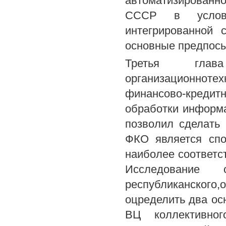
автоматизированн
СССР в услови
интегрированной
основные предпос
Третья глав
организационнот
финансово-креди
обработки информ
позволил сделать
ФКО является спо
наиболее соответ
Исследование 
республиканского
оцределить два о
ВЦ коллективно