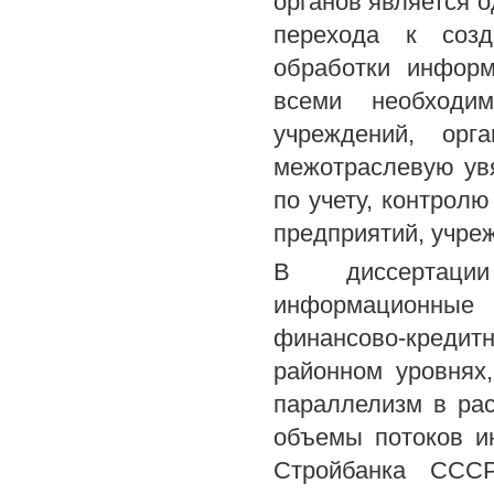
органов является 
перехода к созд
обработки информ
всеми необходи
учреждений, ор
межотраслевую увя
по учету, контрол
предприятий, учре
В диссертаци
информационные 
финансово-кредит
районном уровнях
параллелизм в рас
объемы потоков и
Стройбанка ССС