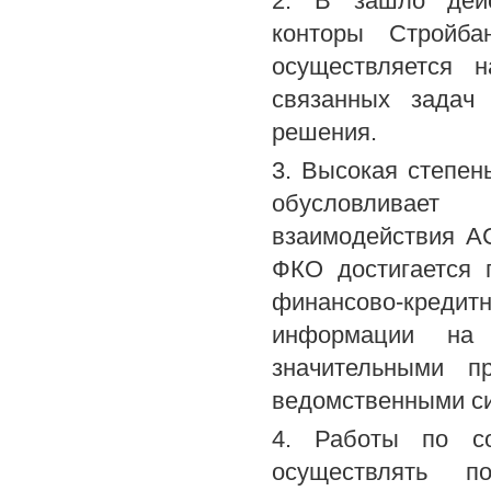
2. В зашло дейс
конторы Стройба
осуществляется 
связанных задач
решения.
3. Высокая степен
обусловливает 
взаимодействия А
ФКО достигается 
финансово-кредит
информации на 
значительными п
ведомственными с
4. Работы по с
осуществлять п