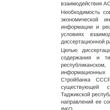
взаимодействия АС
Необходимость со
экономической и
информации и реш
условиях взаимо
диссертационной р
Целью диссертаци
содержания и т
республиканско
информационных 
Стройбанка ССС
существующей с
Таджикской респуб
направлений ее с
ФКО.