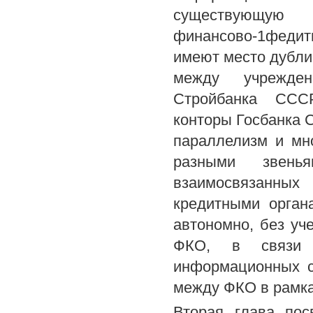
существующую
финансово-1федит
имеют место дубл
между учрежден
Стройбанка СССР
конторы Госбанка 
параллелизм и мн
разными звенья
взаимосвязанных
кредитными орган
автономно, без уч
ФКО, в связи 
информационных с
между ФКО в рамка
Вторая глава пос