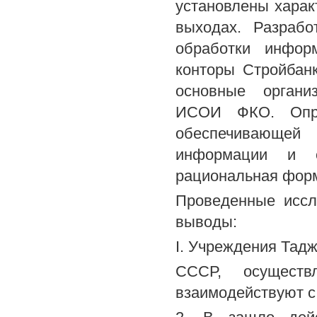
установлены харак
выходах. Разрабо
обработки инфор
конторы Стройбан
основные организ
ИСОИ ФКО. Опре
обеспечивающей 
информации и е
рациональная фор
Проведенные иссл
выводы:
I. Учреждения Тад
СССР, осущест
взаимодействуют с