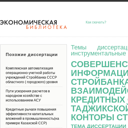
Как скачать?
Темы диссерта
инструментальные 
Похожие диссертации
СОВЕРШЕНС
Комплексная автоматизация
ИНФОРМАЦИ
операционно-учетной работы
учреждений Стройбанка СССР
СТРОЙБАНКА
областного ( городского) уровня
ВЗАИМОДЕЙ
Пути ускорения расчетов в
народном хозяйстве с
КРЕДИТНЫХ 
использованием АСУ
ТАДЖИКСКО
Кредитные рычаги повышения
эффективности капитальных
КОНТОРЫ СТ
вложений в промышленность(на
примере Казахской ССР)
ТЕМА ДИССЕРТАЦИИ 