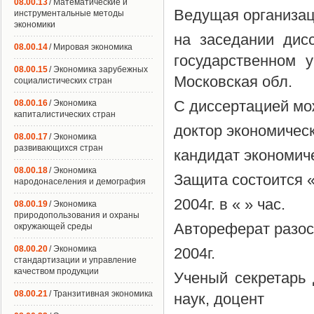
08.00.13
/ Математические и
Ведущая организац
инструментальные методы
экономики
на заседании дис
08.00.14
/ Мировая экономика
государственном 
08.00.15
/ Экономика зарубежных
Московская обл.
социалистических стран
С диссертацией мо
08.00.16
/ Экономика
капиталистических стран
доктор экономичес
08.00.17
/ Экономика
развивающихся стран
кандидат экономич
08.00.18
/ Экономика
Защита состоится 
народонаселения и демография
2004г. в « » час.
08.00.19
/ Экономика
природопользования и охраны
Автореферат разос
окружающей среды
08.00.20
/ Экономика
2004г.
стандартизации и управление
качеством продукции
Ученый секретарь 
08.00.21
/ Транзитивная экономика
наук, доцент