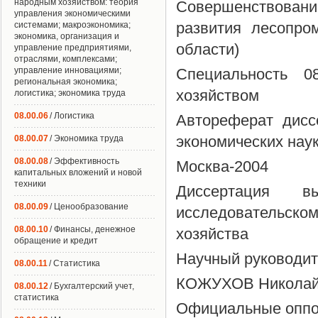
народным хозяйством: теория
Совершенствовани
управления экономическими
развития лесопро
системами; макроэкономика;
экономика, организация и
области)
управление предприятиями,
отраслями, комплексами;
управление инновациями;
Специальность 0
региональная экономика;
хозяйством
логистика; экономика труда
08.00.06
/ Логистика
Автореферат дисс
экономических нау
08.00.07
/ Экономика труда
08.00.08
/ Эффективность
Москва-2004
капитальных вложений и новой
техники
Диссертация 
08.00.09
/ Ценообразование
исследовательско
08.00.10
/ Финансы, денежное
хозяйства
обращение и кредит
Научный руководит
08.00.11
/ Статистика
КОЖУХОВ Николай
08.00.12
/ Бухгалтерский учет,
статистика
Официальные оппо