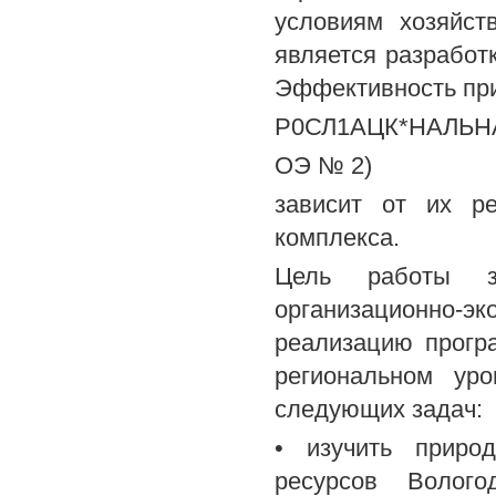
условиям хозяйст
является разработ
Эффективность при
Р0СЛ1АЦК*НАЛЬН
ОЭ № 2)
зависит от их р
комплекса.
Цель работы з
организационно-эк
реализацию прогр
региональном ур
следующих задач:
• изучить приро
ресурсов Волого