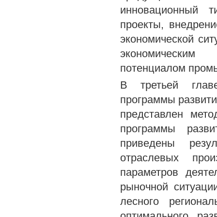
инновационный т
проекты, внедрен
экономической сит
экономическим 
потенциалом промы
В третьей главе
программы развити
представлен мето
программы разви
приведены резу
отраслевых прои
параметров деяте
рыночной ситуации
лесного региона
оптимального раз