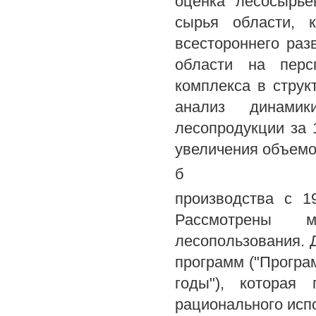
оценка лесосырье
сырья области, 
всестороннего ра
области на перс
комплекса в стру
анализ динами
лесопродукции за 1
увеличения объем
б
производства с 1
Рассмотрены 
лесопользования. 
программ ("Програ
годы"), которая
рационального исп