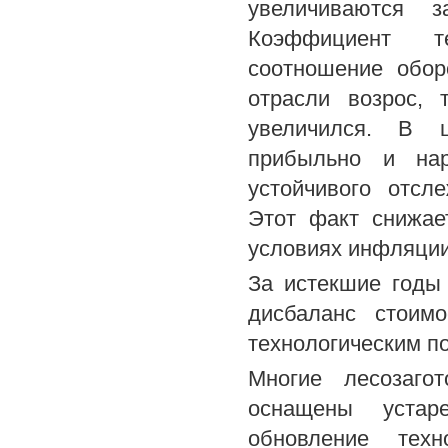
увеличиваются з
Коэффициент те
соотношение обор
отрасли возрос,
увеличился. В 
прибыльно и нар
устойчивого отсл
Этот факт снижае
условиях инфляции
За истекшие годы
дисбаланс стоим
технологическим п
Многие лесозаго
оснащены устар
обновление техн