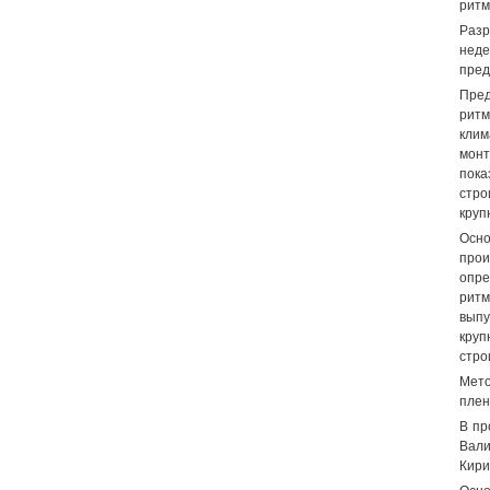
ритм
Разр
неде
пред
Пре
ритм
клим
монт
пока
стро
круп
Осн
прои
опре
ритм
выпу
круп
стро
Мето
плен
В пр
Вали
Кири