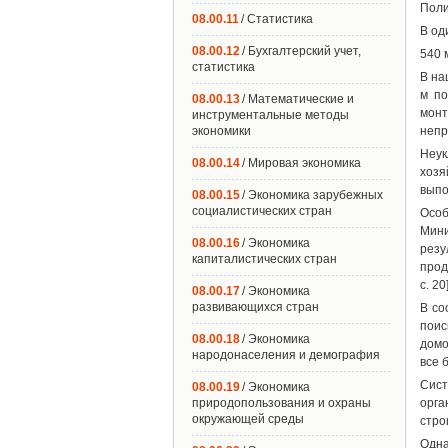
Поли
08.00.11
/ Статистика
В од
08.00.12
/ Бухгалтерский учет,
540 
статистика
В на
м по
08.00.13
/ Математические и
монт
инструментальные методы
экономики
непр
Неук
08.00.14
/ Мировая экономика
хозя
выпо
08.00.15
/ Экономика зарубежных
социалистических стран
Особ
Мини
08.00.16
/ Экономика
резу
капиталистических стран
прод
с. 20]
08.00.17
/ Экономика
развивающихся стран
В со
пои
08.00.18
/ Экономика
домо
народонаселения и демография
все 
Сист
08.00.19
/ Экономика
природопользования и охраны
орга
окружающей среды
стро
Одна