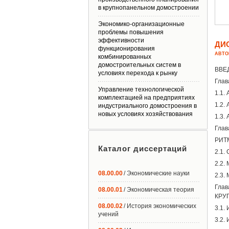
в крупнопанельном домостроении
Экономико-организационные
проблемы повышения
эффективности
ДИ
функционирования
АВТО
комбинированных
домостроительных систем в
ВВЕ
условиях перехода к рынку
Гла
Управление технологической
1.1.
комплектацией на предприятиях
1.2.
индустриального домостроения в
новых условиях хозяйствования
1.3.
Гла
РИТ
Каталог диссертаций
2.1.
2.2.
08.00.00
/ Экономические науки
2.3.
Гл
08.00.01
/ Экономическая теория
КРУ
08.00.02
/ История экономических
3.1.
учений
3.2.