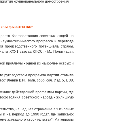
дприятия крупнопанельного домостроения
ЛЬНОМ ДОМОСТРОЕНИИ"
роста благосостояния советских людей на
 научно-технического прогресса и перевода
ия производственного потенциала страны,
иалы ХХУ1 съезда КПСС, - М.: Политиздат,
ой проблемы - одной из наиболее острых и
го руководством программа партии ставила
 [Ленин В.И. Полн. собр. соч. Изд. 5, т. 38,
жениях действующей программы партии, где
госостояния советского народа - жилищную
тельства, нашедшая отражение в "Основных
 и на период до 1990 года", где записано:
еме жилищного строительства" [Материалы