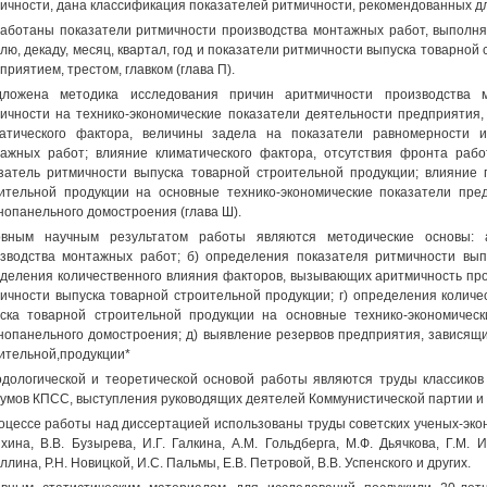
ичности, дана классификация показателей ритмичности, рекомендованных для
аботаны показатели ритмичности производства монтажных работ, выполня
лю, декаду, месяц, квартал, год и показатели ритмичности выпуска товарной 
приятием, трестом, главком (глава П).
дложена методика исследования причин аритмичности производства 
ичности на технико-экономические показатели деятельности предприятия
атического фактора, величины задела на показатели равномерности и
ажных работ; влияние климатического фактора, отсутствия фронта раб
затель ритмичности выпуска товарной строительной продукции; влияние 
ительной продукции на основные технико-экономические показатели пр
нопанельного домостроения (глава Ш).
овным научным результатом работы являются методические основы: 
зводства монтажных работ; б) определения показателя ритмичности выпу
деления количественного влияния факторов, вызывающих аритмичность про
ичности выпуска товарной строительной продукции; г) определения количе
ска товарной строительной продукции на основные технико-экономичес
нопанельного домостроения; д) выявление резервов предприятия, зависящи
ительной,продукции*
дологической и теоретической основой работы являются труды классиков
умов КПСС, выступления руководящих деятелей Коммунистической партии и С
оцессе работы над диссертацией использованы труды советских ученых-эконо
хина, В.В. Бузырева, И.Г. Галкина, A.M. Гольдберга, М.Ф. Дьячкова, Г.М. 
ллина, Р.Н. Новицкой, И.С. Пальмы, Е.В. Петровой, В.В. Успенского и других.