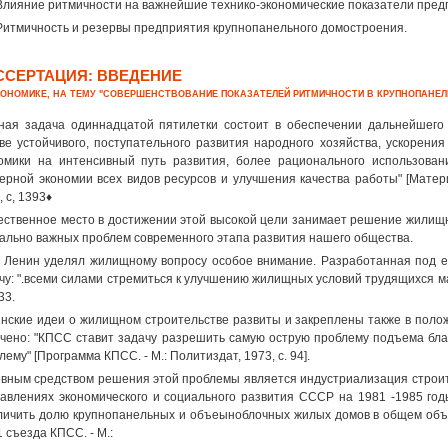
 Влияние ритмичности на важнейшие технико-экономические показатели пре
 Ритмичность и резервы предприятия крупнопанельного домостроения.
ССЕРТАЦИЯ: ВВЕДЕНИЕ
КОНОМИКЕ, НА ТЕМУ "СОВЕРШЕНСТВОВАНИЕ ПОКАЗАТЕЛЕЙ РИТМИЧНОСТИ В КРУПНОПАНЕ
ная задача одиннадцатой пятилетки состоит в обеспечении дальнейшего 
ве устойчивого, поступательного развития народного хозяйства, ускорения
омики на интенсивный путь развития, более рационального использован
ерной экономии всех видов ресурсов и улучшения качества работы" [Матер
, с, 1393♦
ственное место в достижении этой высокой цели занимает решение жилищн
ально важных проблем современного этапа развития нашего общества.
 Ленин уделял жилищному вопросу особое внимание. Разработанная под е
чу: ".всеми силами стремиться к улучшению жилищных условий трудящихся масс"
33.
нские идеи о жилищном строительстве развиты и закреплены также в поло
чено: "КПСС ставит задачу разрешить самую острую проблему подъема бла
лему" [Программа КПСС. - М.: Политиздат, 1973, с. 94].
вным средством решения этой проблемы является индустриализация строи
авлениях экономического и социального развития СССР на 1981 -1985 годы
личить долю крупнопанельных и объеыноблочных жилых домов в общем объ
 съезда КПСС. - М.: