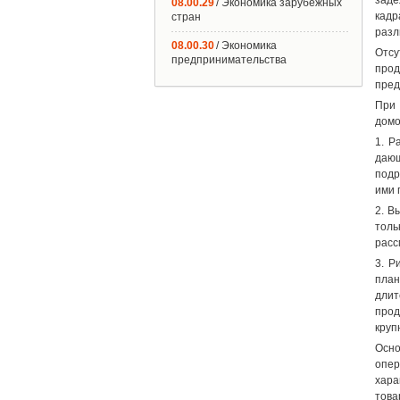
заде
08.00.29
/ Экономика зарубежных
кадр
стран
разл
08.00.30
/ Экономика
Отсу
предпринимательства
прод
пред
При 
домо
1. Р
дающ
подр
ими 
2. В
толь
расс
3. Р
план
длит
прод
круп
Осно
опер
хара
това