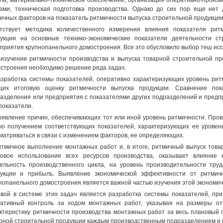
ла, материально-техническое обеспечение, организация оперативно-произв
ами, техническая подготовка производства. Однако до сих пор еще нет
ичных факторов на показатель ритмичности выпуска строительной продукции
тствует методика количественного измерения влияния показателя рит
укции на основные технико-экономические показатели деятельности ст
приятия крупнопанельного домостроения. Все это обусловило выбор теш ис
изучении ритмичности производства и выпуска товарной строительной пр
строения необходимо решение ряда задач.
азработка системы показателей, оперативно характеризующих уровень ри
их итоговую оценку ритмичности выпуска продукции. Сравнение пока
азделения или предприятия с показателями других подразделений и предп
показатели.
ыявление причин, обеспечивающих тот или иной уровень ритмичности. Пров
ко получением соответствующих показателей, характеризующих ее уровен
матриваться в связи с изменением факторов, ее определяющих.
итмичное выполнение монтажных работ и, в итоге, ритмичный выпуск това
овое использование всех ресурсов производства, оказывает влияние н
ельность производственного цикла, на уровень производительности тру
укции и прибыль. Выявление экономической эффективности от ритмич
нопанельного домостроения является важной частью изучения этой экономич
вой в системе этих задач является разработка системы показателей, пр
ативный контроль за ходом монтажных работ, указывая на размеры о
ктеристику ритмичности производства монтажных работ за весь плановый п
рной строительной продукции каждым производственным подразделением и 