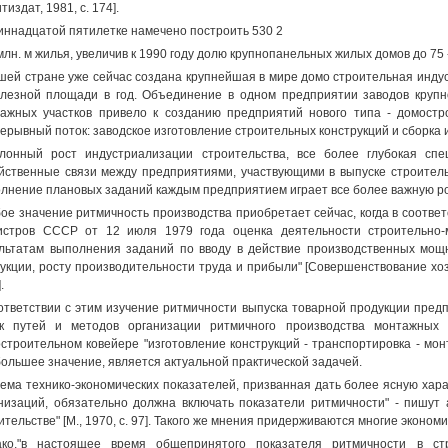
тиздат, 1981, с. 174].
иннадцатой пятилетке намечено построить 530 2
млн. м жилья, увеличив к 1990 году долю крупнопанельных жилых домов до 75 
шей стране уже сейчас создана крупнейшая в мире домо строительная индус
лезной площади в год. Объединение в одном предприятии заводов крупн
ажных участков привело к созданию предприятий нового типа - домостр
ерывный поток: заводское изготовление строительных конструкций и сборка 
лонный рост индустриализации строительства, все более глубокая сп
йственные связи между предприятиями, участвующими в выпуске строитель
лнение плановых заданий каждым предприятием играет все более важную ро
ое значение ритмичность производства приобретает сейчас, когда в соотв
стров СССР от 12 июля 1979 года оценка деятельности строительно-
льтатам выполнения заданий по вводу в действие производственных мощн
укции, росту производительности труда и прибыли" [Совершенствование хозя
.
ответствии с этим изучение ритмичности выпуска товарной продукции пред
ск путей и методов организации ритмичного производства монтажны
строительном ковейере "изготовление конструкций - транспортировка - мо
большее значение, является актуальной практической задачей.
ема технико-экономических показателей, призванная дать более ясную хар
низаций, обязательно должна включать показатели ритмичности" - пишут 
ительстве" [М., 1970, с. 97]. Такого же мнения придерживаются многие экономисты 
ко,"в настоящее время общепринятого показателя ритмичности в стр