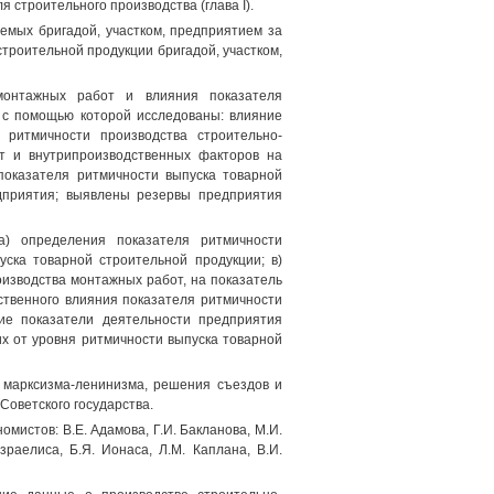
 строительного производства (глава I).
емых бригадой, участком, предприятием за
строительной продукции бригадой, участком,
монтажных работ и влияния показателя
, с помощью которой исследованы: влияние
 ритмичности производства строительно-
от и внутрипроизводственных факторов на
показателя ритмичности выпуска товарной
едприятия; выявлены резервы предприятия
а) определения показателя ритмичности
ска товарной строительной продукции; в)
изводства монтажных работ, на показатель
ственного влияния показателя ритмичности
кие показатели деятельности предприятия
х от уровня ритмичности выпуска товарной
 марксизма-ленинизма, решения съездов и
оветского государства.
мистов: В.Е. Адамова, Г.И. Бакланова, М.И.
Израелиса, Б.Я. Ионаса, Л.М. Каплана, В.И.