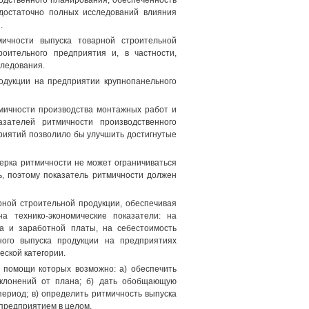
одственного планирования, обеспеченность
 достаточно полных исследований влияния
.
мичности выпуска товарной строительной
роительного предприятия и, в частности,
следования.
одукции на предприятии крупнопанельного
тмичности производства монтажных работ и
зателей ритмичности производственного
риятий позволило бы улучшить достигнутые
ерка ритмичности не может ограничиваться
ь, поэтому показатель ритмичности должен
рной строительной продукции, обеспечивая
а технико-экономические показатели: на
да и заработной платы, на себестоимость
ного выпуска продукции на предприятиях
еской категории.
и помощи которых возможно: а) обеспечить
тклонений от плана; б) дать обобщающую
ериод; в) определить ритмичность выпуска
предприятием в целом.