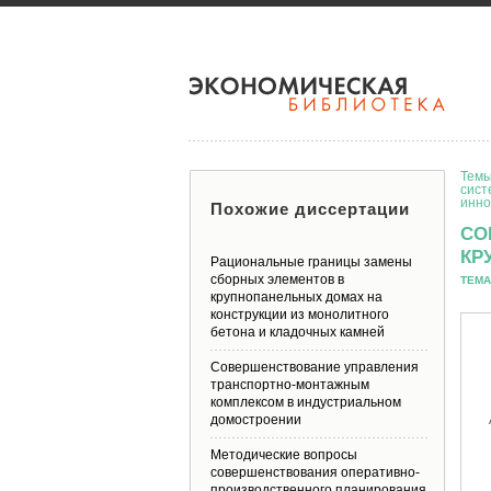
Темы
сист
инно
Похожие диссертации
СО
КР
Рациональные границы замены
сборных элементов в
ТЕМА
крупнопанельных домах на
конструкции из монолитного
бетона и кладочных камней
Совершенствование управления
транспортно-монтажным
комплексом в индустриальном
домостроении
Методические вопросы
совершенствования оперативно-
производственного планирования