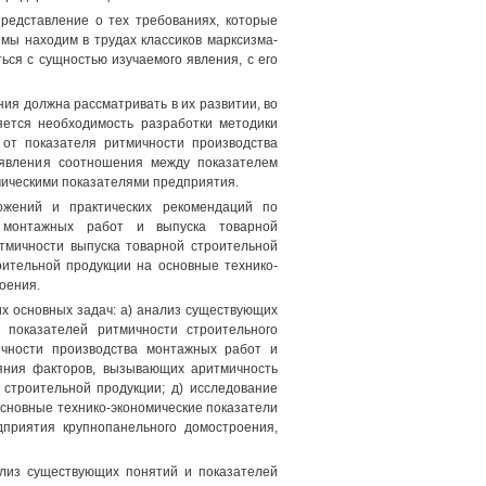
редставление о тех требованиях, которые
мы находим в трудах классиков марксизма-
ься с сущностью изучаемого явления, с его
ния должна рассматривать в их развитии, во
яется необходимость разработки методики
 от показателя ритмичности производства
ыявления соотношения между показателем
мическими показателями предприятия.
ожений и практических рекомендаций по
а монтажных работ и выпуска товарной
тмичности выпуска товарной строительной
оительной продукции на основные технико-
оения.
х основных задач: а) анализ существующих
 показателей ритмичности строительного
ичности производства монтажных работ и
ияния факторов, вызывающих аритмичность
 строительной продукции; д) исследование
основные технико-экономические показатели
дприятия крупнопанельного домостроения,
ализ существующих понятий и показателей