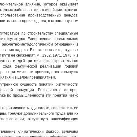
лючительное влияние, которое оказывает
тажных работ на такие важнейшие технико-
использования производственных фондов,
оительного производства, в строго научном
литературе по строительству специальные
и отсутствуют. Единственная значительная
в рас-четно-методологическом отношении в
рования задела. В остальных литературных
 пути ее снижения" [М., 1962, 1971, 1978| и в
ячкова и др.3 ритмичность строительного
а хода фактической реализации годовой
росы ритмичности производства и выпуска
иятия и в целом предприятием.
нутреннюю сущность понятий ритмичности
тельной продукции. Большинство авторов
ауке по промышленности эти понятия четко
ть ритмичность в динамике, сопоставить ее
ны, требуют дополнительного труда для их
пользовании; отсутствует классификация
 влияние климатический фактор, величина