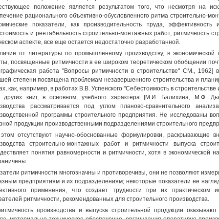
ствующее положение является результатом того, что несмотря на иск
печение рационального объективно-обусловленного ритма строительно-мон
омические показатели, как производительность труда, эффективность 
стоимость и рентабельность строительно-монтажных работ, ритмичность стр
ческом аспекте, все еще остается недостаточно разработанной.
личие от литературы по промышленному производству, в экономической 
ты, посвященные ритмичности в ее широком теоретическом обобщении почт
графическая работа "Вопросы ритмичности в строительстве" СМ., 1962] 
шей степени посвящена проблемам незавершенного строительства и плани
ах, как, например, в работах В.В. Успенского "Себестоимость в строительстве и
 других книг, в основном, учебного характера [М.И. Балихина, М.Ф. Дь
зводства рассматривается под углом планово-сравнительного анализ
зводственной программы строительного предприятия. Не исследованы воп
рной продукции производственными подразделениями строительного предпр
этом отсутствуют научно-обоснованные формулировки, раскрывающие в
зводства строительно-монтажных работ и ритмичности выпуска строи
дествляет понятия равномерности и ритмичности, хотя в экономической н
раничены.
затели ритмичности многозначны и противоречивы, они не позволяют измери
азным предприятиям и их подразделениям; некоторые показатели не нагляд
ктивного применения, что создает трудности при их практическом ис
зателей ритмичности, рекомендованных для строительного производства.
итмичность производства и выпуска строительной продукции оказывают