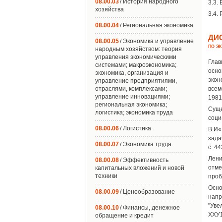
08.00.03
/ История народного
3.3.
хозяйства
3.4.
08.00.04
/ Региональная экономика
ДИ
08.00.05
/ Экономика и управление
ПО Э
народным хозяйством: теория
управления экономическими
Глав
системами; макроэкономика;
осно
экономика, организация и
экон
управление предприятиями,
отраслями, комплексами;
всем
управление инновациями;
1981
региональная экономика;
Суще
логистика; экономика труда
соци
08.00.06
/ Логистика
В.И«
зада
08.00.07
/ Экономика труда
с. 44
Лени
08.00.08
/ Эффективность
отме
капитальных вложений и новой
техники
проб
Осно
08.00.09
/ Ценообразование
напр
"Уве
08.00.10
/ Финансы, денежное
ХХУ1
обращение и кредит