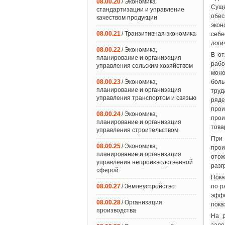
08.00.20
/ Экономика
Суще
стандартизации и управление
обес
качеством продукции
экон
08.00.21
/ Транзитивная экономика
себе
логи
08.00.22
/ Экономика,
В от
планирование и организация
рабо
управления сельским хозяйством
моно
08.00.23
/ Экономика,
боль
планирование и организация
труд
управления транспортом и связью
ряде
прои
08.00.24
/ Экономика,
прои
планирование и организация
това
управления строительством
При 
08.00.25
/ Экономика,
прои
планирование и организация
отож
управления непроизводственной
разг
сферой
Пока
08.00.27
/ Землеустройство
по р
эффе
08.00.28
/ Организация
пока
производства
На р