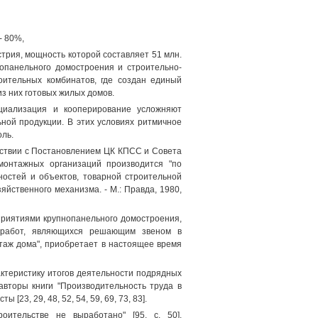
- 80%,
трия, мощность которой составляет 51 млн.
опанельного домостроения и строительно-
оительных комбинатов, где создан единый
из них готовых жилых домов.
ециализация и кооперирование усложняют
ной продукции. В этих условиях ритмичное
ль.
етствии с Постановлением ЦК КПСС и Совета
монтажных организаций производится "по
остей и объектов, товарной строительной
йственного механизма. - М.: Правда, 1980,
приятиями крупнопанельного домостроения,
х работ, являющихся решающим звеном в
нтаж дома", приобретает в настоящее время
актеристику итогов деятельности подрядных
авторы книги "Производительность труда в
[23, 29, 48, 52, 54, 59, 69, 73, 83].
оительстве не выработано" [95, с. 50].