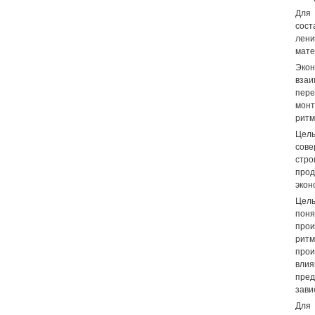
Для 
сост
лени
мате
Экон
взаи
пере
монт
ритм
Цель
сов
стро
прод
экон
Цель
поня
прои
ритм
прои
влия
пред
зави
Для 