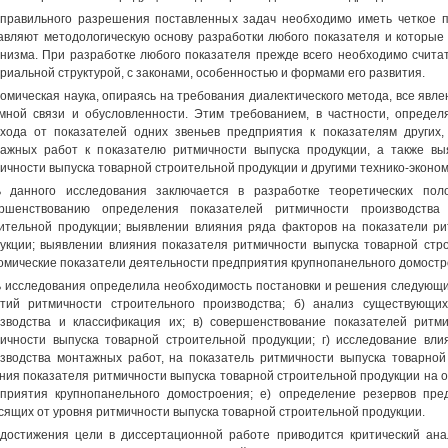
правильного разрешения поставленных задач необходимо иметь четкое п
авляют методологическую основу разработки любого показателя и которые 
низма. При разработке любого показателя прежде всего необходимо считат
риальной структурой, с законами, особенностью и формами его развития.
омическая наука, опираясь на требования диалектического метода, все явле
мной связи и обусловленности. Этим требованием, в частности, определ
хода от показателей одних звеньев предприятия к показателям других,
ажных работ к показателю ритмичности выпуска продукции, а также в
ичности выпуска товарной строительной продукции и другими технико-эконо
 данного исследования заключается в разработке теоретических пол
ершенствованию определения показателей ритмичности производств
ительной продукции; выявлении влияния ряда факторов на показатели ри
укции; выявлении влияния показателя ритмичности выпуска товарной стр
омические показатели деятельности предприятия крупнопанельного домостр
 исследования определила необходимость постановки и решения следующи
тий ритмичности строительного производства; б) анализ существующих
зводства и классификация их; в) совершенствование показателей ритм
ичности выпуска товарной строительной продукции; г) исследование вл
зводства монтажных работ, на показатель ритмичности выпуска товарной
ния показателя ритмичности выпуска товарной строительной продукции на 
приятия крупнопанельного домостроения; е) определение резервов пре
сящих от уровня ритмичности выпуска товарной строительной продукции.
достижения цели в диссертационной работе приводится критический ан