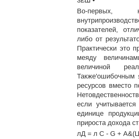
3£Ш •
Во-первых, н
внутрипроизводс
показателей, отл
либо от результат
Практически это п
меяду величина
величиной реа
Также'ошибочным 
ресурсов вместо п
Нетовдественноств
если учитывается
единице продукци
прироста дохода с
лД = л С - G + А&(