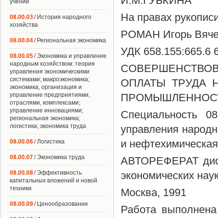
И.М.ГУБКИНА
учений
На правах рукопис
08.00.03
/ История народного
хозяйства
РОМАН Игорь Вяче
08.00.04
/ Региональная экономика
УДК 658.155:665.6 
08.00.05
/ Экономика и управление
народным хозяйством: теория
СОВЕРШЕНСТВО
управления экономическими
системами; макроэкономика;
ОПЛАТЫ ТРУДА 
экономика, организация и
управление предприятиями,
ПРОМЫШЛЕННОС
отраслями, комплексами;
управление инновациями;
Специальность 08
региональная экономика;
логистика; экономика труда
управления народн
и нефтехимическая
08.00.06
/ Логистика
08.00.07
/ Экономика труда
АВТОРЕФЕРАТ дисс
08.00.08
/ Эффективность
экономических нау
капитальных вложений и новой
техники
Москва, 1991
08.00.09
/ Ценообразование
Работа выполнена