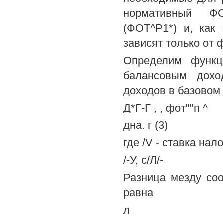
нормативный ФО
(ФОТ^Р1*) и, как
зависят только от 
Определим функц
балансовым дохо
доходов в базовом
Д*Г-Г , , фот""п ^
дна. г (3)
где /V - ставка на
/-У, с/Л/-
Разница мезду со
равна
л