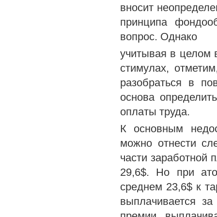
вносит неопредел
принципа фондооб
вопрос. Однако
учитывая в целом 
стимулах, отметим
разобраться в по
основа определит
оплаты труда.
К основным недос
можно отнести сл
части заработной п
29,6$. Но при ат
среднем 23,6$ к т
выплачивается за
премии выплачив