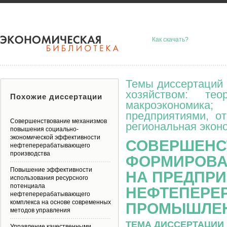
Как скачать?
Темы диссертаций 
хозяйством: тео
Похожие диссертации
макроэкономик
предприятиями, о
Совершенствование механизмов
региональная эконо
повышения социально-
экономической эффективности
СОВЕРШЕНС
нефтеперерабатывающего
производства
ФОРМИРОВА
Повышение эффективности
НА ПРЕДПР
использования ресурсного
потенциала
НЕФТЕПЕРЕ
нефтеперерабатывающего
комплекса на основе современных
ПРОМЫШЛЕ
методов управления
ТЕМА ДИССЕРТАЦИИ 
Управление качественными