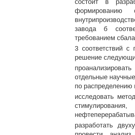
состоит в разра
формированию 
внутрипроизводст
завода б соотве
требованием сбала
3 соответствий с
решение следующи
проанализироват
отдельные научные
по распределению 
исследовать мето
стимулирова
нефтеперерабатыв
разработать двух
провести анализ