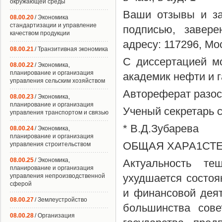
окружающей среды
Ваши отзывы и за
08.00.20
/ Экономика
стандартизации и управление
подписью, завере
качеством продукции
адресу: 117296, Мос
08.00.21
/ Транзитивная экономика
С диссертацией м
08.00.22
/ Экономика,
планирование и организация
академик нефти и г
управления сельским хозяйством
Автореферат разосл
08.00.23
/ Экономика,
планирование и организация
Ученый секретарь с
управления транспортом и связью
* В.Д.Зубарева
08.00.24
/ Экономика,
планирование и организация
ОБЩАЯ ХАРА1СТЕ
управления строительством
08.00.25
/ Экономика,
Актуальность те
планирование и организация
ухудшается состоя
управления непроизводственной
сферой
и финансовой деят
08.00.27
/ Землеустройство
большинства сове
08.00.28
/ Организация