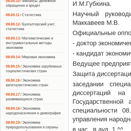
08.00.10
/ Финансы, денежное
И.М.Губкина.
обращение и кредит
Научный руковод
08.00.11
/ Статистика
Маккавеев М.В.
08.00.12
/ Бухгалтерский учет,
статистика
Официальные оппо
08.00.13
/ Математические и
- доктор экономиче
инструментальные методы
экономики
- кандидат экономи
08.00.14
/ Мировая экономика
Ведущее предприят
08.00.15
/ Экономика зарубежных
социалистических стран
Защита диссертаци
08.00.16
/ Экономика
заседании специ
капиталистических стран
диссертаций на
08.00.17
/ Экономика
развивающихся стран
Государственной
08.00.18
/ Экономика
специальности 08
народонаселения и демография
управления народн
08.00.19
/ Экономика
природопользования и охраны
в час., в ауд. 1 ^^