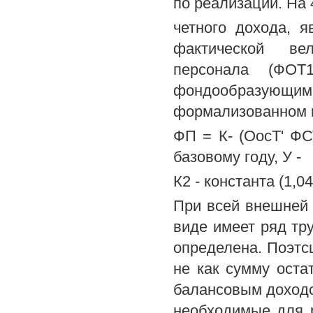
по реализации. На 
четного дохода, 
фактической ве
персонала (ФОТ1
фондообразующим
формализованном 
ФП = К- (ОосТ' ФСТ*
базовому году, У -
К2 - константа (1,04
При всей внешней 
виде имеет ряд тр
определена. Поэтс
не как сумму оста
балансовым доходом
необходимые для р