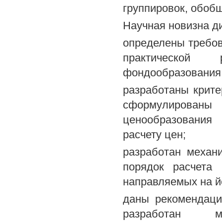
группировок, обоб
Научная новизна д
определены требо
практической 
фондообразования
разработаны крите
сформулирова
ценообразования
расчету цен;
разработан механ
порядок расчета
направляемых на й
даны рекомендаци
разработан