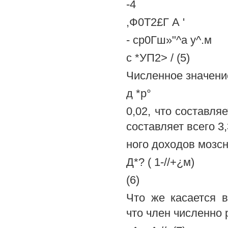
-4
,Ф0Т2£Г А '
- ср0Гш»"^а у^.м
с *УП2> / (5)
Численное значени
д *р°
0,02, что составля
составляет всего 3
ного доходов мозсн
Д*? ( 1-//+¿м)
(6)
Что же касается в
что член численно 