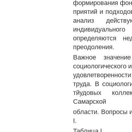
формирования фонд
приятий и подходо
анализ действ
индивидуального
определяются не
преодоления.
Важное значени
социологического и
удовлетворенност
труда. В социолог
тйудовых колле
Самарской
области. Вопросы 
I.
Таблица I