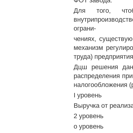
ФОТ завода.
Для того, что
внутрипроизводств
ограни-
чениях, существую
механизм регулир
труда) предприятия
Дцш решения данн
распределения при
налогообложения (ри
I уровень
Выручка от реализ
2 уровень
о уровень