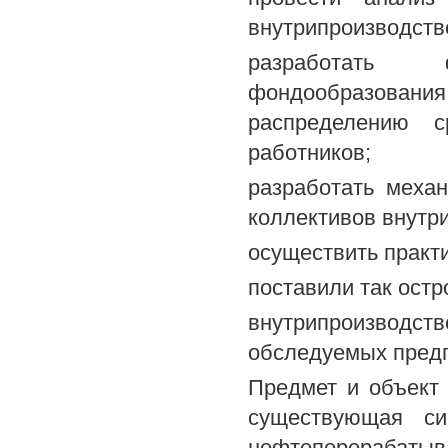
внутрипроизводств
разработать 
фондообразования
распределению 
работников;
разработать меха
коллективов внутр
осуществить практ
поставили так остр
внутрипроизвод
обследуемых предп
Предмет и объект
существующая си
нефтеперерабатыв