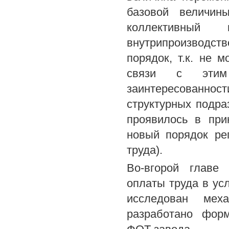
базовой величин
коллективный
внутрипроизводств
порядок, т.к. не 
связи с этим
заинтересованнос
структурных подра
проявилось в при
новый порядок ре
труда).
Во-вгорой главе
оплаты труда в ус
исследован мех
разработано фор