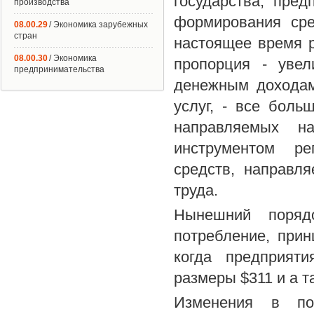
государства, пред
производства
формирования сре
08.00.29
/ Экономика зарубежных
стран
настоящее время р
08.00.30
/ Экономика
пропорция - увел
предпринимательства
денежным доходам
услуг, - все боль
направляемых н
инструментом ре
средств, направл
труда.
Нынешний порядо
потребление, прин
когда предприят
размеры $311 и а 
Изменения в по