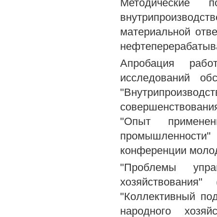
Методические 
внутрипроизводс
материальной отв
нефтеперерабатыв
Апробация рабо
исследований об
"Внутрипроизво
совершенствовани
"Опыт примене
промышленности"
конференции моло
"Проблемы упр
хозяйствования"
"Коллективный по
народного хозяй