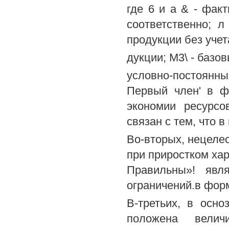
где 6 и а & - фак
соответственно; 
продукции без учет
дукции; М3\ - базо
условно-постоянны
Первый член' в ф
экономии ресурсо
связан с тем, что 
Во-вторых, нецеле
при приростком ха
Правильны»! явл
ограничений.в фор
В-третьих, в осн
положена вели