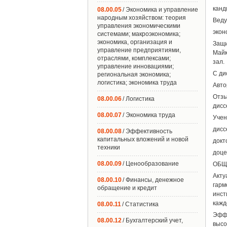
канд
08.00.05
/ Экономика и управление
народным хозяйством: теория
Веду
управления экономическими
экон
системами; макроэкономика;
экономика, организация и
Защи
управление предприятиями,
Майк
отраслями, комплексами;
зал.
управление инновациями;
С ди
региональная экономика;
логистика; экономика труда
Авто
Отзы
08.00.06
/ Логистика
дисс
08.00.07
/ Экономика труда
Учен
дисс
08.00.08
/ Эффективность
капитальных вложений и новой
докт
техники
доце
08.00.09
/ Ценообразование
ОБЩ
Акт
08.00.10
/ Финансы, денежное
гарм
обращение и кредит
инст
кажд
08.00.11
/ Статистика
Эфф
08.00.12
/ Бухгалтерский учет,
выс