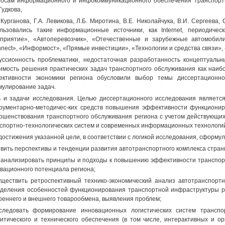
осам информационного и инфокоммуникационного обеспечения транспорт
Гудкова,
 Курганова, Г.А. Левикова, Л.Б. Миротина, В.Е. Николайчука, В.И. Сергеева
льзовались такие информационные источники, как Internet, периодиче
приятие», «Автоперевозчик», «Отечественные и зарубежные автомобили
nect», «Информост», «Прямые инвестиции», «Технологии и средства связи»,
уссионность проблематики, недостаточная разработанность концептуальн
имость решения практических задач транспортного обслуживания как наи
ктивности экономики региона обусловили выбор темы диссертационно
улирование задач.
 и задачи исследования. Целью диссертационного исследования является
рументарно-методичес-ких средств повышения эффективности функционир
ршенствования транспортного обслуживания региона с учетом действующи
спортно-технологических систем и современных информационных технологи
достижения указанной цели, в соответствии с логикой исследования, сформ
явить перспективы и тенденции развития автотранспортного комплекса стран
оанализировать принципы и подходы к повышению эффективности транспорт
вационного потенциала региона;
уществить ретроспективный технико-экономический анализ автотранспорт
деления особенностей функционирования транспортной инфраструктуры ре
реннего и внешнего товарообмена, выявления проблем;
следовать формирование инновационных логистических систем транспо
итического и технического обеспечения (в том числе, интерактивных и о