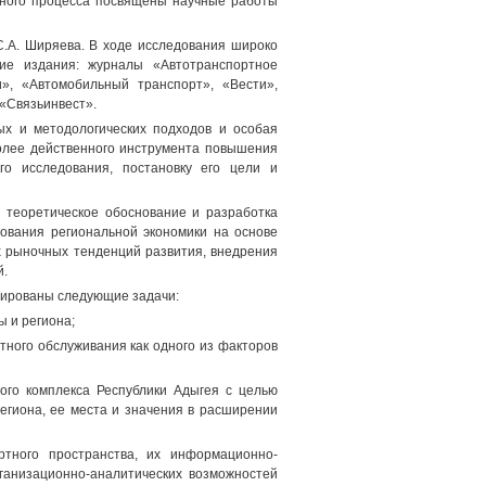
ного процесса посвящены научные работы
, С.А. Ширяева. В ходе исследования широко
ские издания: журналы «Автотранспортное
», «Автомобильный транспорт», «Вести»,
 «Связьинвест».
ых и методологических подходов и особая
более действенного инструмента повышения
го исследования, постановку его цели и
 теоретическое обоснование и разработка
ования региональной экономики на основе
х рыночных тенденций развития, внедрения
й.
улированы следующие задачи:
ы и региона;
ного обслуживания как одного из факторов
ного комплекса Республики Адыгея с целью
гиона, ее места и значения в расширении
ртного пространства, их информационно-
рганизационно-аналитических возможностей