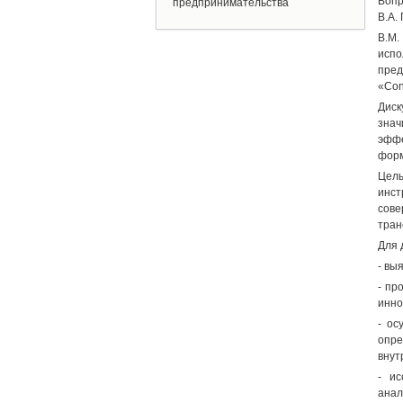
Вопр
предпринимательства
В.А. 
B.М.
испо
пред
«Con
Диск
знач
эффе
форм
Цель
инст
сове
тран
Для 
- вы
- пр
инно
- ос
опре
внут
- ис
анал