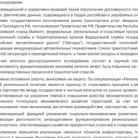
нозирования.
рмационной и нормативно-правовой базой обеспечения достоверности пол
и: фактические данные, содержащиеся в трудах российских и зарубежных у
омик, государственного регулирования рынка транспортных услуг; междун
ы Президента РФ, постановления Правительства РФ, Правительства Республ
зования «город Майкоп», федеральные, региональные и отраслевые прогр
ральной службы и Территориальных органов Федеральной службы государ
сийские автомобильные дороги" ("Автодор"), государственной налогов
циации международных автомобильных перевозчиков, Союза транспортников 
ной литературе и периодической печати, а также Ыегпег-ресурсы и проведе
чая гипотеза диссертационного исследования состоит в научной поз
ктивность функционирования экономики региона может быть повышена на 
роизводственных процессов в транспортной отрасли.
вные положения работы, выносимые на защиту: По специализации «Регионал
й региональной политики является переход от отраслевого принципа к р
 партнерства между государством и частным капиталом на разных уровнях 
нтированная на ускорение темпов и повышение качества экономического ро
реннего потенциала экономического развития территорий, за счет о
льзования таких механизмов, как сетевое взаимодействие, партнерство, «и
оминирующей функцией управления социально-экономическим развитием
визация деятельности, репродуктивное функционирование региональных
спортного, обеспечивающего развитие приоритетных отраслей и стимулиру
ыявление принципов реализации связности объектов инфраструктуры, т
ессов в экономике Республики Адыгея позволило определить предпосылки