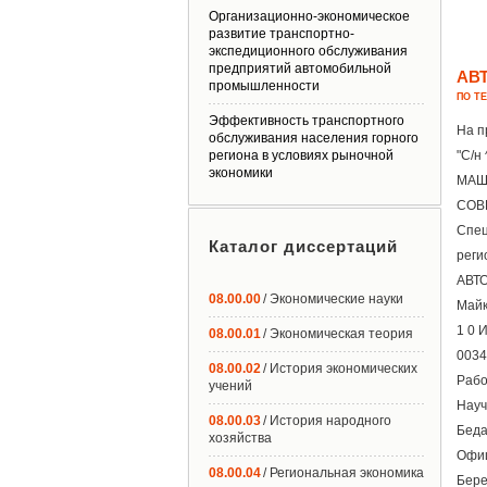
Организационно-экономическое
развитие транспортно-
экспедиционного обслуживания
предприятий автомобильной
АВ
промышленности
ПО Т
Эффективность транспортного
На п
обслуживания населения горного
региона в условиях рыночной
"С/н 
экономики
МАШ
СОВ
Спец
Каталог диссертаций
реги
АВТО
08.00.00
/ Экономические науки
Майк
1 0 
08.00.01
/ Экономическая теория
0034
08.00.02
/ История экономических
Рабо
учений
Науч
08.00.03
/ История народного
Беда
хозяйства
Офиц
08.00.04
/ Региональная экономика
Бере