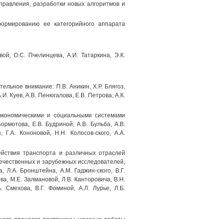
правления, разработки новых алгоритмов и
формированию ее категорийного аппарата
ой, О.С. Пчелинцева, А.И. Татаркина, Э.К.
льное внимание: П.В. Аникин, Х.Р. Блягоз,
.И. Куев, A.B. Пенюгалова, Е.В. Петрова, А.К.
экономическими и социальными системами
ормотова, Е.В. Будриной, A.B. Бульба, A.B.
 Г.А. Кононовой, H.H. Колосов-ского, A.A.
ействия транспорта и различных отраслей
ечественных и зарубежных исследователей,
, Л.А. Бронштейна, A.M. Гаджин-ского, В.Г.
ева, М.Е. Залмановой, Л.В. Канторовича, В.Н.
. Смехова, В.Г. Фоминой, А.Л. Лурье, Л.Б.