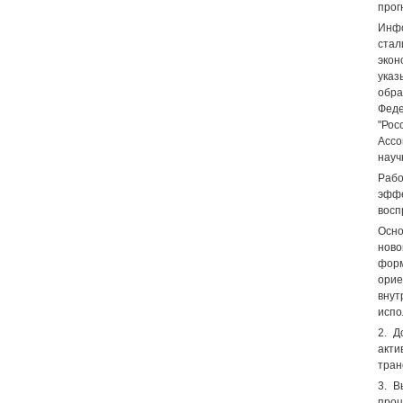
прог
Инфо
стал
экон
указ
обра
Феде
"Рос
Ассо
науч
Рабо
эффе
восп
Осно
ново
форм
орие
внут
испо
2. Д
акти
тран
3. В
проц