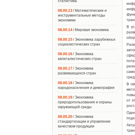
статистика
инф
инфр
08.00.13
/ Математические и
функ
инструментальные методы
тран
экономики
В ус
08.00.14
/ Мировая экономика
разв
обор
08.00.15
/ Экономика зарубежных
социалистических стран
Разв
авто
08.00.16
/ Экономика
сфер
капиталистических стран
потр
реги
08.00.17
/ Экономика
само
развивающихся стран
сред
08.00.18
/ Экономика
В св
народонаселения и демография
мето
повы
08.00.19
/ Экономика
от э
природопользования и охраны
рост
окружающей среды
Одни
08.00.20
/ Экономика
подх
стандартизации и управление
Акту
качеством продукции
тран