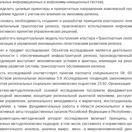
альных информационных и инфокомму-никационных систем);
ределить целевые ориентиры и приоритетные направления комплексной про
ублики Адыгея с учетом его влияния на экономику региона;
основать необходимость создания и разработки принципов кластерного лог
мобильным транспортом региона, практического использования инфоком
ктивного принятия управленческих решений;
зработать концептуальную модель построения кластера «Транспортная логи
низации и управления инновационно-логистическим развитием региона.
кт и предмет исследования. Объектом исследования является деятельнос
купности с обеспечивающей инфраструктурой региона, производственны
едования выступают экономические условия и факторы, влияющие на реал
мику развития системы транспортного обслуживания региона.
сть исследований соответствует пунктам паспорта специальности 08. 0
йством: региональная экономика: 5.9. Исследование тенденций, закономерно
ития региональных социально-экономических подсистем; 15.92. Организация 
етико-методологической основой исследования послужили фундамента
ходной экономики, концепции региональной рыночной экономики, реструкт
ии управления, регионального менеджмента и маркетинга, институционал
ублики, а также фундаментальные работы в области регионального и мун
ативные акты государственных органов Российской Федерации и Республики 
рументарно-методический аппарат исследования включает принципы, 
ичных методологических подходов, в том числе, системного и нормативно-цел
авнительного анализа, анализа макро-, мезо- и микроэкономической дин