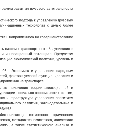
граммы развития грузового автотранспорта
истического подхода к управлению грузовым
муникационных технологий с целью более
стка», направленного на совершенствование
ть системы транспортного обслуживания в
й и инновационный потенциал. Предметом
изацию экономической политики, уровень и
0. 05 - Экономика и управление народным
стей, фактов и условий функционирования и
управления на транспорте.
льные положения теории эволюционной и
уризации социально-экономических систем,
ьная инфраструктура управления развитием
иципального развития, законодательные и
Адыгея.
обеспечивающие возможность применения
евого, методов экономического, логического
амики, а также статистического анализа и