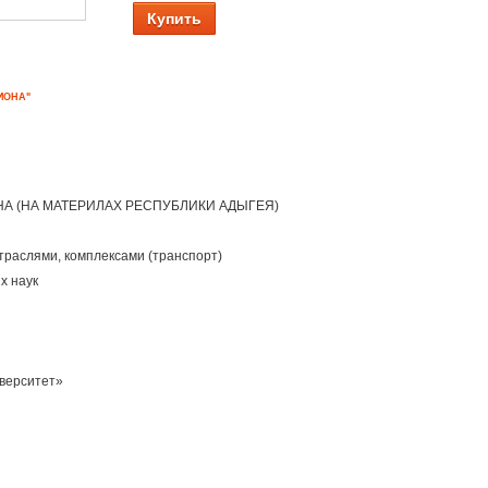
Купить
ИОНА"
 (НА МАТЕРИЛАХ РЕСПУБЛИКИ АДЫГЕЯ)
траслями, комплексами (транспорт)
х наук
иверситет»