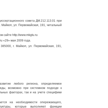
иссертационного совета ДМ.212.113.01 при
. Майкоп, ул. Первомайская, 191, читальный
 сайте http://www.mkgtu.ru
u «29» мая 2009 года.
85000, г. Майкоп, ул. Первомайская, 191,
развитие любого региона, определяемое
еды, возможно при системном подходе к
льных факторах, так и на учете специфики
ается на необходимости опережающего,
руктуры, которые выполняют функции