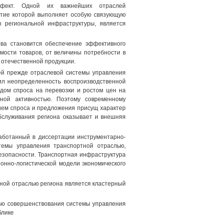
эффект. Одной их важнейших отраслей
итие которой выполняет особую связующую
 региональной инфраструктуры, является
тва становится обеспечение эффективного
мости товаров, от величины потребности в
 отечественной продукции.
ей прежде отраслевой системы управления
ил неопределенность воспроизводственной
дом спроса на перевозки и ростом цен на
ной активностью. Поэтому современному
вием спроса и предложения присущ характер
бслуживания региона оказывает и внешняя
аботанный в диссертации инструментарно-
темы управления транспортной отраслью,
езопасности. Транспортная инфраструктура
онно-логистической модели экономического
ной отраслью региона является кластерный
ью совершенствования системы управления
блике