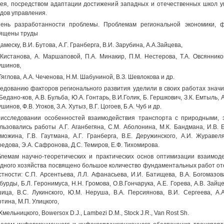
ея, посредством адаптации достижений западных и отечественных школ у
дов управления.
ень разработанности проблемы. Проблемам региональной экономики, 
ящены труды
дамеску, В.И. Бутова, А.Г. Гранберга, В.И. Зарубина, А.А.Зайцева,
 Кистанова, А. Маршаповой, П.А. Минакир, П.М. Нестерова, Т.А. Овсянников
ушинов,
 Тяглова, A.A. Чеченова, Н.М. Шабуниной, В.З. Шевлокова и др.
едованию факторов регионального развития уделили в своих работах значите
 Бедано-ков, A.B. Бульба, Ю.А. Гонтарь, В.И.Голик, Б. Гершкович, З.К. Емтыль, А
шинов, Ф.В. Угоков, З.А. Хутыз, В.Г. Цогоев, Б.А. Чуб и др.
исследовании особенностей взаимодействия транспорта с природными, 
льзовались работы А.Г. Аганбегяна, С.М. Аболонина, М.К. Бандмана, И.В. Б
можина, Г.В. Гаутмана, А.Г. Гранберга, В.Е. Деружинского, А.И. Журавеля,
едова, Э.А. Сафронова, Д.С. Темиров, Е.Ф. Тихомирова.
лемам научно-теоретических и практических основ оптимизации взаимод
дного хозяйства посвящено большое количество фундаментальных работ от
стности: С.П. Арсентьева, Л.Л. Афанасьева, И.И. Батищева, В.А. Богомазова
бурды, Б.Л. Геронимуса, H.H. Громова, О.В.Гончарука, А.Е. Горева, A.B. Зайц
ица, B.C. Лукинского, Ю.М. Неруша, В.А. Персиянова, В.И. Сергеева, A.A
тина, М.П. Улицкого,
 Хмельницкого, Bowersox D.J., Lambezi D.M., Stock J.R., Van Rost Sh.