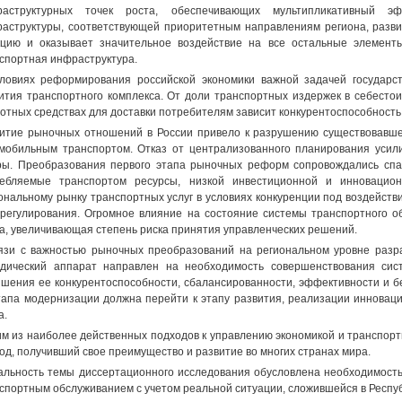
раструктурных точек роста, обеспечивающих мультипликативный 
аструктуры, соответствующей приоритетным направлениям региона, разв
цию и оказывает значительное воздействие на все остальные элементы
спортная инфраструктура.
ловиях реформирования российской экономики важной задачей государс
ития транспортного комплекса. От доли транспортных издержек в себестои
отных средствах для доставки потребителям зависит конкурентоспособность
итие рыночных отношений в России привело к разрушению существовавш
мобильным транспортом. Отказ от централизованного планирования усил
ы. Преобразования первого этапа рыночных реформ сопровождались спа
ебляемые транспортом ресурсы, низкой инвестиционной и инновацион
ональному рынку транспортных услуг в условиях конкуренции под воздейст
регулирования. Огромное влияние на состояние системы транспортного о
а, увеличивающая степень риска принятия управленческих решений.
язи с важностью рыночных преобразований на региональном уровне разр
дический аппарат направлен на необходимость совершенствования сис
шения ее конкурентоспособности, сбалансированности, эффективности и б
тапа модернизации должна перейти к этапу развития, реализации инноваци
а.
м из наиболее действенных подходов к управлению экономикой и транспорт
од, получивший свое преимущество и развитие во многих странах мира.
альность темы диссертационного исследования обусловлена необходимост
спортным обслуживанием с учетом реальной ситуации, сложившейся в Респу