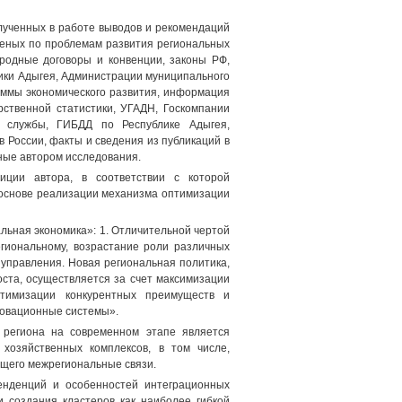
ученных в работе выводов и рекомендаций
ченых по проблемам развития региональных
ародные договоры и конвенции, законы РФ,
ики Адыгея, Администрации муниципального
аммы экономического развития, информация
ственной статистики, УГАДН, Госкомпании
ой службы, ГИБДД по Республике Адыгея,
России, факты и сведения из публикаций в
нные автором исследования.
иции автора, в соответствии с которой
основе реализации механизма оптимизации
ьная экономика»: 1. Отличительной чертой
егиональному, возрастание роли различных
управления. Новая региональная политика,
ста, осуществляется за счет максимизации
птимизации конкурентных преимуществ и
нновационные системы».
 региона на современном этапе является
 хозяйственных комплексов, в том числе,
ющего межрегиональные связи.
енденций и особенностей интеграционных
 создания кластеров как наиболее гибкой