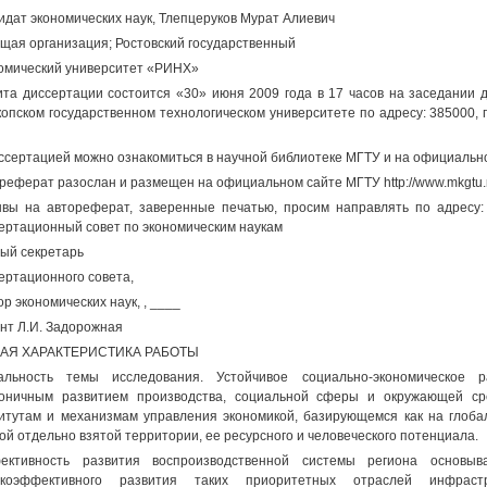
идат экономических наук, Тлепцеруков Мурат Алиевич
щая организация; Ростовский государственный
омический университет «РИНХ»
та диссертации состоится «30» июня 2009 года в 17 часов на заседании д
опском государственном технологическом университете по адресу: 385000, г
ссертацией можно ознакомиться в научной библиотеке МГТУ и на официальном
реферат разослан и размещен на официальном сайте МГТУ http://www.mkgtu.r
вы на автореферат, заверенные печатью, просим направлять по адресу: 3
ертационный совет по экономическим наукам
ый секретарь
ертационного совета,
ор экономических наук, , ____
нт Л.И. Задорожная
АЯ ХАРАКТЕРИСТИКА РАБОТЫ
уальность темы исследования. Устойчивое социально-экономическое 
оничным развитием производства, социальной сферы и окружающей ср
итутам и механизмам управления экономикой, базирующемся как на глоба
ой отдельно взятой территории, ее ресурсного и человеческого потенциала.
ективность развития воспроизводственной системы региона основыв
окоэффективного развития таких приоритетных отраслей инфраст