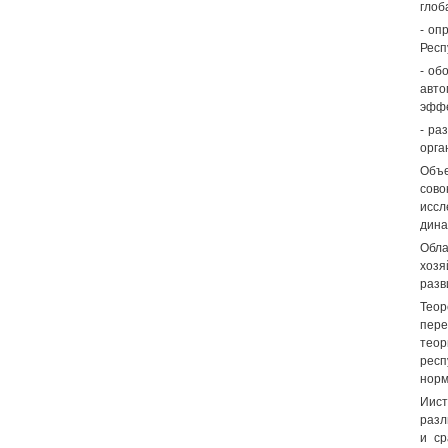
глоб
- оп
Респ
- об
авто
эффе
- ра
орга
Объе
сово
иссл
дина
Обла
хозя
разв
Теор
пере
теор
респ
норм
Иист
разл
и ср