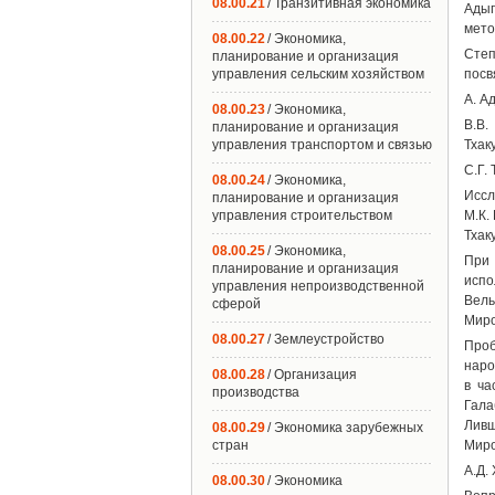
08.00.21
/ Транзитивная экономика
Адыг
мето
08.00.22
/ Экономика,
Степ
планирование и организация
управления сельским хозяйством
посв
A. А
08.00.23
/ Экономика,
B.В.
планирование и организация
управления транспортом и связью
Тхак
C.Г.
08.00.24
/ Экономика,
Иссл
планирование и организация
управления строительством
М.К.
Тхаку
08.00.25
/ Экономика,
При 
планирование и организация
испо
управления непроизводственной
Вель
сферой
Миро
08.00.27
/ Землеустройство
Проб
наро
08.00.28
/ Организация
в ча
производства
Гала
Ливш
08.00.29
/ Экономика зарубежных
стран
Миро
A.Д.
08.00.30
/ Экономика