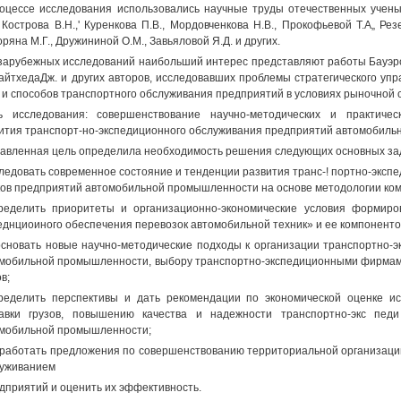
оцессе исследования использовались научные труды отечественных ученых
, Кострова В.Н.,' Куренкова П.В., Мордовченкова Н.В., Прокофьевой Т.А„ Рез
оряна М.Г., Дружининой О.М., Завьяловой Я.Д. и других.
 зарубежных исследований наибольший интерес представляют работы Бауэрс
УайтхедаДж. и других авторов, исследовавших проблемы стратегического у
 и способов транспортного обслуживания предприятий в условиях рыночной 
ь исследования: совершенствование научно-методических и практическ
ития транспорт-но-экспедиционного обслуживания предприятий автомобил
авленная цель определила необходимость решения следующих основных за
следовать современное состояние и тенденции развития транс-! портно-экс
ов предприятий автомобильной промышленности на основе методологии ком
ределить приоритеты и организационно-экономические условия формиро
еднциоиного обеспечения перевозок автомобильной техник» и ее компоненто
основать новые научно-методические подходы к организации транспортно-
мобильной промышленности, выбору транспортно-экспедиционными фирмами
в;
ределить перспективы и дать рекомендации по экономической оценке и
авки грузов, повышению качества и надежности транспортно-экс пед
мобильной промышленности;
зработать предложения по совершенствованию территориальной организац
уживанием
едприятий и оценить их эффективность.