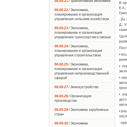
08.00.21
/ Транзитивная экономика
В пр
Е.А.
08.00.22
/ Экономика,
Григ
планирование и организация
управления сельским хозяйством
: Йз
Д., 
08.00.23
/ Экономика,
схем
планирование и организация
'Цел
управления транспортом и связью
разв
08.00.24
/ Экономика,
Пост
планирование и организация
• ис
управления строительством
рынк
08.00.25
/ Экономика,
• оп
планирование и организация
эксп
управления непроизводственной
• об
сферой
авто
08.00.27
/ Землеустройство
грузо
• оп
08.00.28
/ Организация
дост
производства
авто
08.00.29
/ Экономика зарубежных
• ра
стран
обсл
: пр
08.00.30
/ Экономика