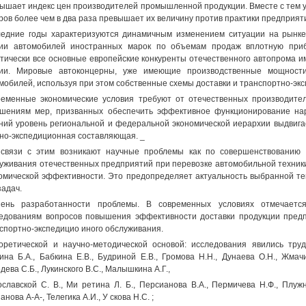
ышает индекс цен производителей промышленной продукции. Вместе с тем у
ров более чем в два раза превышает их величину против практики предприят
едние годы характеризуются динамичным изменением ситуации на рынке
ии автомобилей иностранных марок по объемам продаж вплотную прибл
тически все основные европейские конкуренты отечественного автопрома и
сии. Мировые автоконцерны, уже имеющие производственные мощност
мобилей, используя при этом собственные схемы доставки и транспортно-эк
еменные экономические условия требуют от отечественных производите
шениям мер, призванных обеспечить эффективное функционирование нар
ний уровень региональной и федеральной экономической иерархии выдвигае
но-экспедиционная составляющая. _
 связи с этим возникают научные проблемы как по совершенствованию 
уживания отечественных предприятий при перевозке автомобильной техники
омической эффективности. Это предопределяет актуальность выбранной т
задач.
пень разработанности проблемы. В современных условиях отмечаетс
едованиям вопросов повышения эффективности доставки продукции пред
спортно-экспедицио иного обслуживания.
еоретической и научно-методической основой: исследования явились тру
ина Б.А., Бабкина Е.В., Будриной Е.В., Громова H.H., Дунаева О.Н., Жмачи
дева С.Б., Лукинского B.C., Малышкина А.Г.,
славской С. В., Ми ретина Л. Б., Персианова В.А., Пермичева Н.Ф., Плужни
анова А-А-, Телегика А.И., У скова Н.С. ;