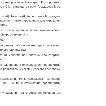
, докторов наук Кожухаря В.И., Королевой
ера С.М., кандидатов наук Государева М:А.,
оксаД., БемсонаД., Бернштейна Р., Крейджа
правления и интегрированного формирования
среды.
их основ организационно-экономического
ьной промышленности.
дач:
педиционного обслуживания территориальных
плексного анализа;
вания современной системы транспортно-
в;
экспёдицнонного обслуживания предприятий
 рациональных схем и способов перевозки
спользования мультимодальных технологий
и цнон но го обслуживания предприятий
ии управления транспортно-экспедиционным