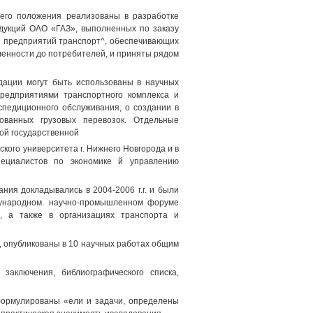
 его положения реализованы в разработке
дукций ОАО «ГАЗ», выполненных по заказу
я предприятий транспорт^, обеспечивающих
енности до потребителей, и приняты рядом
дации могут быть использованы в научных
предприятиями транспортного комплекса и
спедиционного обслуживания, о создании в
рованных грузовых перевозок. Отдельные
ой государственной
кого университета г. Нижнего Новгорода и в
пециалистов по экономике й управлению
ия докладывались в 2004-2006 г.г. и были
дународном. научно-промышленном форуме
Ф, а также в организациях транспорта и
, опубликованы в 10 научных работах общим
 заключения, библиографического списка,
формулированы «ели и задачи, определены