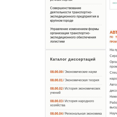
Совершенствование
деятельности транспортно-
экспедиционного предприятия в
крупном городе
Управление изменением формы
АВ
организации транспортно-
экспедиционного обеспечения
ПО Т
логистики
ПРОМ
На п
Сира
Каталог диссертаций
Орг
про
08.00.00
/ Экономические науки
Спец
наро
08.00.01
/ Экономическая теория
Авт
08.00.02
/ История экономических
дисс
учений
Нижн
08.00.03
/ История народного
Рабо
хозяйства
высш
Науч
08.00.04
/ Региональная экономика