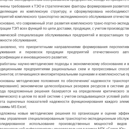
очнены требования к ТЭО и стратегические факторы формирования развитого 
деляющие их комплексную структуру, и сформулирована необходимост
приятий комплексного транспортно-экспедииконного обслуживания отечестве
основано, что современный этап развития комплексного транс-портно-экспе
грации ТЭП всех функций по цепи доставки, продукции, с учетом производств
омической специализации обслуживаемых предприятий и возрастающих тре
жности обслуживания;
тановлено, что приоритетными направлениями формирования перспектив
луживания и перевозок продукции предприятий отечественного авт
рсификации и инновационного развития;
зработаны научно-методические подходы к экономическому обоснованию и
едиционными предприятиями рациональных схем и прогрессивных способ
онентов; отличающиеся многокритериальными оценками и комплексностью 
основаны методические положения по обеспечению' надежности транспорт
ирования1 экономически целесообразных резервов ресурсов в системе дос
ода предложенные решения базируются на определении критического зв
мического) в целом по всей системе с учетом складывающихся условий раб
ета оценочных показателей надежности функционирования каждого элеме
раммы MS Excel;
едложены новые методические решения по организации и оценке эффек
емы управления специализированным транспортно-экспедицнонным обслу
солидированное использование производственных мощностей видов