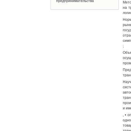
предпринимательства
Мето
на т
логи
Норм
рынк
госу
отра
симп
;
Объе
осу
пром
Пред
тран
Науч
сист
авто
тра
прои
и им
, • 
одно
това
тран