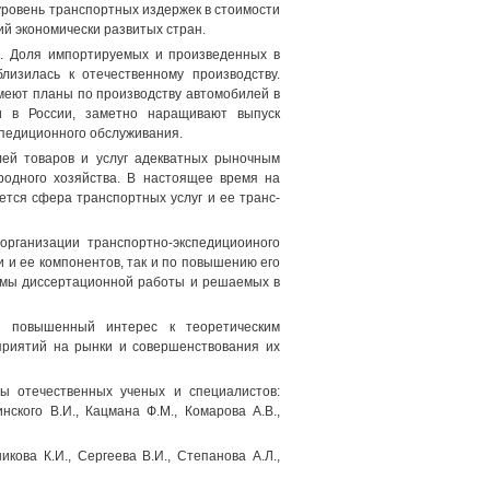
ровень транспортных издержек в стоимости
ий экономически развитых стран.
. Доля импортируемых и произведенных в
изилась к отечественному производству.
меют планы по производству автомобилей в
и в России, заметно наращивают выпуск
спедиционного обслуживания.
лей товаров и услуг адекватных рыночным
одного хозяйства. В настоящее время на
тся сфера транспортных услуг и ее транс-
организации транспортно-экспедициоиного
 и ее компонентов, так и по повышению его
емы диссертационной работы и решаемых в
я повышенный интерес к теоретическим
приятий на рынки и совершенствования их
ды отечественных ученых и специалистов:
нского В.И., Кацмана Ф.М., Комарова A.B.,
кова К.И., Сергеева В.И., Степанова А.Л.,