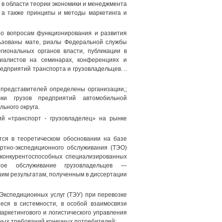
 в области теории экономики и менеджмента
, а также принципы и методы маркетинга и
по вопросам функционирования и развития
льзованы мате, риалы Федеральной службы
гиональных органов власти, публикации в
иалистов на семинарах, конференциях и
едприятий транспорта и грузовладельцев. ..
 представителей определены организации,;
ки грузов предприятий автомобильной
ьного округа.
ий «транспорт - грузовладелец» на рынке
тся в теоретическом обосновании на базе
ортно-экспедиционного обслуживания (ТЭО)
конкурентоспособных специализированных
сное обслуживание грузовладельцев —
шим результатам, полученным в диссертации
Экспедициоиных услуг (ТЭУ) при перевозке
еся в системности, в особой взаимосвязи
аркетингового и логистического управления
ных требований конечных потребителей;