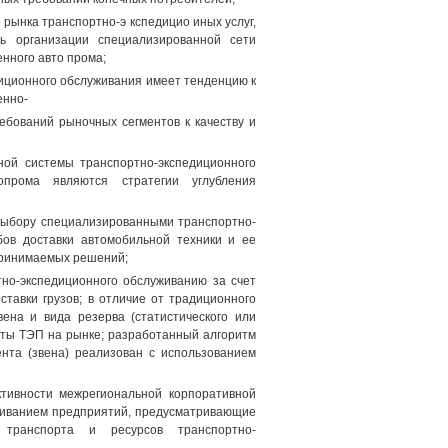
рынка транспортно-э кспедицио иных услуг,
ь организации специализированной сети
нного авто прома;
диционного обслуживания имеет тенденцию к
енно-
бований рыночных сегментов к качеству и
ной системы транспортно-экспедиционного
опрома являются стратегии углубления
 выбору специализированными транспортно-
ов доставки автомобильной техники и ее
принимаемых решений;
но-экспедиционного обслуживанию за счет
тавки грузов; в отличие от традиционного
ена и вида резерва (статистического или
оты ТЭП на рынке; разработанный алгоритм
нта (звена) реализован с использованием
тивности межрегиональной корпоративной
живанием предприятий, предусматривающие
 транспорта и ресурсов транспортно-