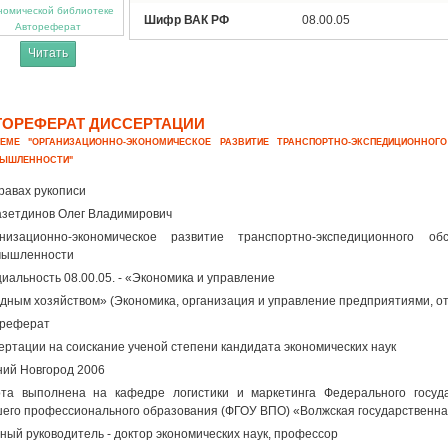
Шифр ВАК РФ
08.00.05
Автореферат
Читать
ТОРЕФЕРАТ ДИССЕРТАЦИИ
ЕМЕ "ОРГАНИЗАЦИОННО-ЭКОНОМИЧЕСКОЕ РАЗВИТИЕ ТРАНСПОРТНО-ЭКСПЕДИЦИОННОГ
ЫШЛЕННОСТИ"
равах рукописи
зетдинов Олег Владимирович
анизационно-экономическое развитие транспортно-экспедиционного о
мышленности
иальность 08.00.05. - «Экономика и управление
дным хозяйством» (Экономика, организация и управление предприятиями, от
ореферат
ертации на соискание ученой степени кандидата экономических наук
ий Новгород 2006
та выполнена на кафедре логистики и маркетинга Федерального госуда
его профессионального образования (ФГОУ ВПО) «Волжская государственна
ный руководитель - доктор экономических наук, профессор