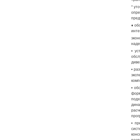
* ут
опре
пред
♦ об
инте
экон
наде
• ус
обс
диве
• ра
эксп
комп
• об
форм
подх
дина
расч
прог
• пр
сист
кон