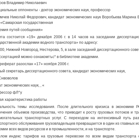
ров Владимир Николаевич
иальные оппоненты - доктор экономических наук, профессор
ичев Николай Федорович, кандидат экономических наук Воробьева Марина
«Самарская государственная
емия путей сообщения»
та состоится «19» декабря 2006 г. в 14 часов на заседании диссертаци
дарственной академии водного транспорта» по адресу:
00, Нижний Новгород, Нестерова, 5, в зале заседаний диссертационного совет
ссертацией можно ознакомтъс* в библиотеке академии.
реферат разослан «17» ноября 2006 г.
ый секретарь диссертационного совета, кандидат экономических наук,
Снвоволов
ат экономических наук, , «
фессор фЛ^у
я характеристика работы
альность темы исследования. После длительного кризиса в экономике 
ичения объемов производства, что приводит к росту грузовых потоков и т
могательных транспортных услуг. С переходом на интенсивный путь р
спортного обслуживания грузовладельцев превращается в один из главных 
омии всех видов ресурсов и в промышленности, и на транспорте.
лом индекс тарифов на грузовые перевозки по всем видам транспорта 