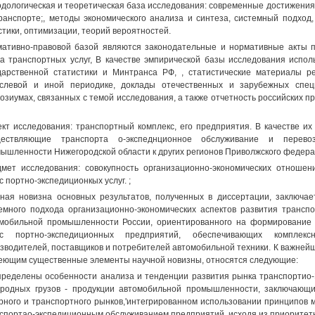
дологическая и теоретическая база исследования: современные достижения
ранспорте;, методы экономического анализа и синтеза, системный подход
стики, оптимизации, теорий вероятностей.
ативно-правовой базой являются законодательные и нормативные акты 
а транспортных услуг, В качестве эмпирической базы исследования испо
дарственной статистики и Минтранса РФ, , статистические материалы ре
слевой и иной периодике, доклады отечественных и зарубежных спец
озиумах, связанных с темой исследования, а также отчетность российских пр
кт исследования: транспортный комплекс, его предприятия. В качестве их
ществляющие транспорта о-экспеднционное обслуживание и перевоз
ышленности Нижегородской области к других регионов Приволжского федерал
мет исследования: совокупность организационно-экономических отношен
с портно-экспедиционкых услуг. ;
ная новизна основных результатов, полученных в диссертации, заключае
емного подхода организационно-экономических аспектов развития трансп
мобильной промышленности России, ориентированного на формирование 
нс портно-экспедиционных предприятий, обеспечивающих комплек
зводителей, поставщиков и потребителей автомобильной техники. К важней
еющим существенные элементы научной новизны, относятся следующие:
определены особенности анализа и тенденции развития рынка транспортио-
родных грузов - продукции автомобильной промышленности, заключающи
рного и транспортного рынков,'интегрированном использовании принципов м
спортао-экспедиционным обслуживанием предприятий, исходя из приоритет