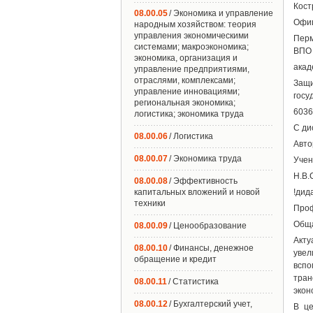
Кост
08.00.05
/ Экономика и управление
Офиц
народным хозяйством: теория
управления экономическими
Перм
системами; макроэкономика;
ВПО 
экономика, организация и
акад
управление предприятиями,
отраслями, комплексами;
Защи
управление инновациями;
госу
региональная экономика;
6036
логистика; экономика труда
С ди
08.00.06
/ Логистика
Авто
08.00.07
/ Экономика труда
Учен
Н.В.
08.00.08
/ Эффективность
капитальных вложений и новой
!дид
техники
Про
Обща
08.00.09
/ Ценообразование
Акту
08.00.10
/ Финансы, денежное
увел
обращение и кредит
вспо
тран
08.00.11
/ Статистика
экон
08.00.12
/ Бухгалтерский учет,
В це