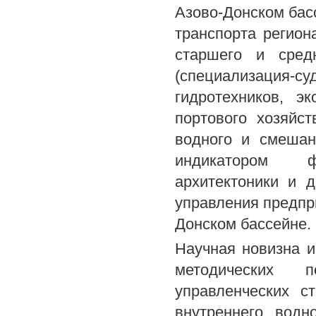
Азово-Донском басс
транспорта регион
старшего и средн
(специализация
гидротехников, э
портового хозяйс
водного и смешан
индикатором ф
архитектоники и 
управления предпр
Донском бассейне.
Научная новизна и
методических 
управленческих с
внутреннего водн