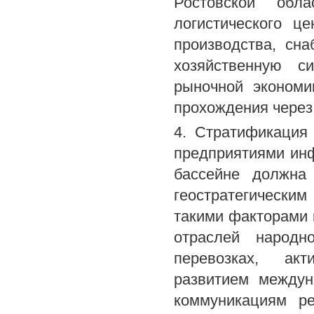
Ростовской обла
логистического ц
производства, сн
хозяйственную с
рыночной экономи
прохождения через
4. Стратификация
предприятиями инф
бассейне должна 
геостратегически
такими факторами 
отраслей народн
перевозках, акт
развитием междун
коммуникациям ре