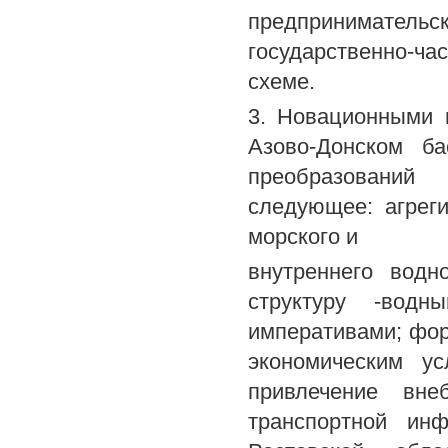
предпринимательс
государственно-ча
схеме.
3. Новационными 
Азово-Донском ба
преобразований
следующее: агрег
морского и
внутреннего водн
структуру -вод
императивами; фор
экономическим ус
привлечение вне
транспортной инф