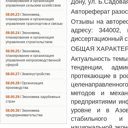
Дону, ул. Б.Садовая
планирование и организация
управления сельским хозяйством
Автореферат разосл
08.00.23
/ Экономика,
планирование и организация
Отзывы на автореф
управления транспортом и связью
адресу: 344002, 
08.00.24
/ Экономика,
диссертационный со
планирование и организация
управления строительством
ОБЩАЯ ХАРАКТЕ
08.00.25
/ Экономика,
планирование и организация
Актуальность тем
управления непроизводственной
сферой
тенденции, адми
08.00.27
/ Землеустройство
протекающие в рос
целенаправленно
08.00.28
/ Организация
производства
методов и механ
08.00.29
/ Экономика зарубежных
предприятиями ин
стран
уровне и в Азов
08.00.30
/ Экономика
предпринимательства
стабильного и 
национальной экон