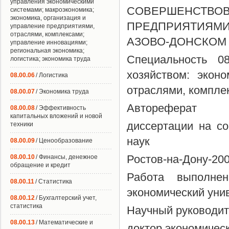
управления экономическими
СОВЕРШЕНС
системами; макроэкономика;
экономика, организация и
ПРЕДПРИЯТИЯМИ
управление предприятиями,
отраслями, комплексами;
АЗОВО-ДОНСКОМ
управление инновациями;
региональная экономика;
Специальность 0
логистика; экономика труда
хозяйством: экон
08.00.06
/ Логистика
отраслями, компле
08.00.07
/ Экономика труда
Автореферат
08.00.08
/ Эффективность
капитальных вложений и новой
диссертации на со
техники
наук
08.00.09
/ Ценообразование
Ростов-на-Дону-20
08.00.10
/ Финансы, денежное
обращение и кредит
Работа выполне
08.00.11
/ Статистика
экономический уни
08.00.12
/ Бухгалтерский учет,
статистика
Научный руководит
08.00.13
/ Математические и
доктор экономичес