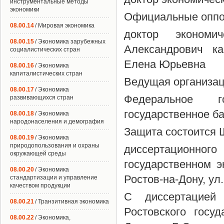
инструментальные методы
экономики
Официальные оппо
08.00.14
/ Мировая экономика
доктор экономи
08.00.15
/ Экономика зарубежных
Александрович ка
социалистических стран
Елена Юрьевна
08.00.16
/ Экономика
капиталистических стран
Ведущая организац
08.00.17
/ Экономика
Федеральное го
развивающихся стран
государственное б
08.00.18
/ Экономика
народонаселения и демография
Защита состоится Ш
08.00.19
/ Экономика
природопользования и охраны
диссертационн
окружающей среды
государственном э
08.00.20
/ Экономика
Ростов-на-Дону, ул
стандартизации и управление
качеством продукции
С диссертацией
08.00.21
/ Транзитивная экономика
Ростовского госуд
08.00.22
/ Экономика,