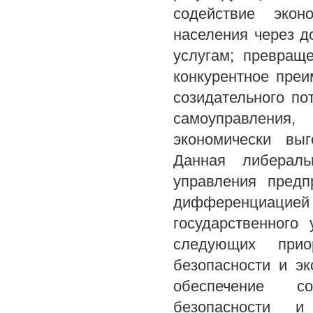
содействие экон
населения через д
услугам; превращ
конкурентное преи
созидательного по
самоуправления,
экономически выг
Данная либераль
управления предп
дифференциац
государственного
следующих прио
безопасности и эк
обеспечение со
безопасности и