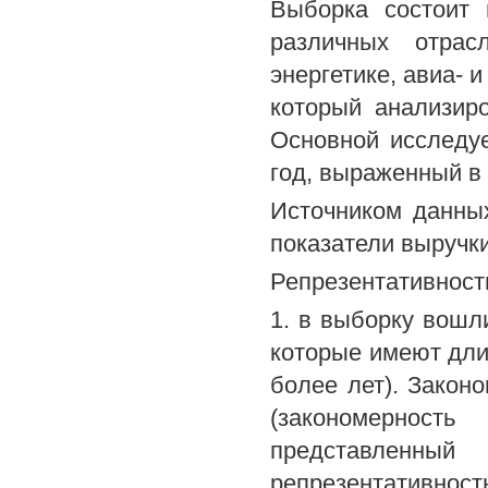
Выборка состоит 
различных отрас
энергетике, авиа- 
который анализиро
Основной исследу
год, выраженный в 
Источником данны
показатели выручк
Репрезентативност
1. в выборку вош
которые имеют дли
более лет). Закон
(закономерност
представленны
репрезентативность