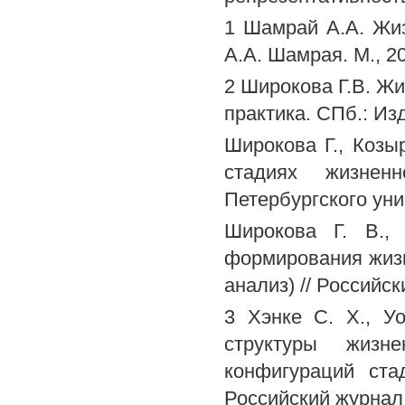
1 Шамрай A.A. Жиз
A.A. Шамрая. М., 2
2 Широкова Г.В. Жи
практика. СПб.: Из
Широкова Г., Козы
стадиях жизнен
Петербургского уни
Широкова Г. В.,
формирования жизн
анализ) // Российс
3 Хэнке С. X., Уо
структуры жизне
конфигураций ста
Российский журнал м