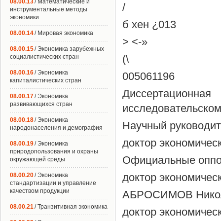
08.00.13
/ Математические и
/
инструментальные методы
экономики
б хен ¿013
08.00.14
/ Мировая экономика
> <-»
08.00.15
/ Экономика зарубежных
(\
социалистических стран
08.00.16
/ Экономика
005061196
капиталистических стран
Диссертацион
08.00.17
/ Экономика
развивающихся стран
исследовательском
08.00.18
/ Экономика
Научный руководит
народонаселения и демография
доктор экономическ
08.00.19
/ Экономика
природопользования и охраны
Официальные оппо
окружающей среды
доктор экономичес
08.00.20
/ Экономика
стандартизации и управление
качеством продукции
АБРОСИМОВ Никол
08.00.21
/ Транзитивная экономика
доктор экономичес