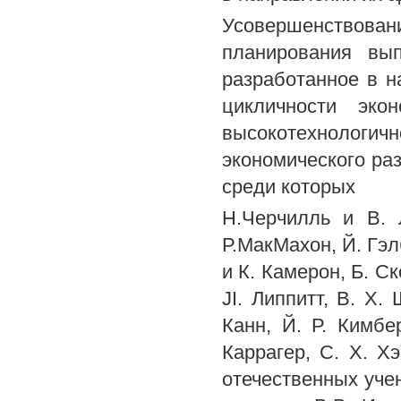
Усовершенствов
планирования вып
разработанное в н
цикличности экон
высокотехноло
экономического ра
среди которых
Н.Черчилль и В. 
Р.МакМахон, Й. Гэлб
и К. Камерон, Б. Ско
JI. Липпитт, В. X. 
Канн, Й. Р. Кимбе
Каррагер, С. X. Хэ
отечественных уче