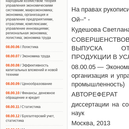
народным хозяйством: теория
управления экономическими
На правах рукопис
системами; макроэкономика;
экономика, организация и
Ой--" -
управление предприятиями,
отраслями, комплексами;
Кудешова Светлан
управление инновациями;
региональная экономика;
логистика; экономика труда
СОВЕРШЕНСТВО
ВЫПУСКА ОТЕ
08.00.06
/ Логистика
ПРОДУКЦИИ В УС
08.00.07
/ Экономика труда
08.00.08
/ Эффективность
08.00.05 — Эконом
капитальных вложений и новой
организация и упр
техники
промышленность)
08.00.09
/ Ценообразование
АВТОРЕФЕРАТ
08.00.10
/ Финансы, денежное
обращение и кредит
диссертации на со
08.00.11
/ Статистика
наук
08.00.12
/ Бухгалтерский учет,
статистика
Москва, 2013