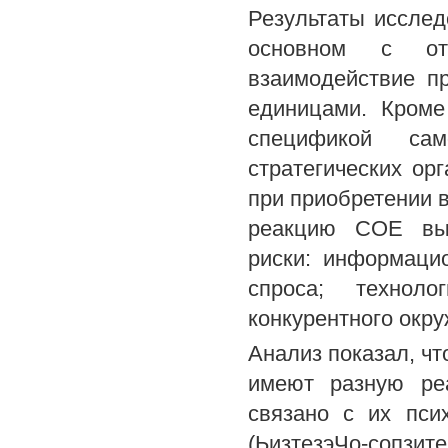
Результаты исслед
основном с от
взаимодействие п
единицами. Кроме
спецификой са
стратегических ор
при приобретении 
реакцию СОЕ выс
риски: информацио
спроса; техноло
конкурентного окру
Анализ показал, чт
имеют разную ре
связано с их пси
(ЬизтезэЧо-сопзит