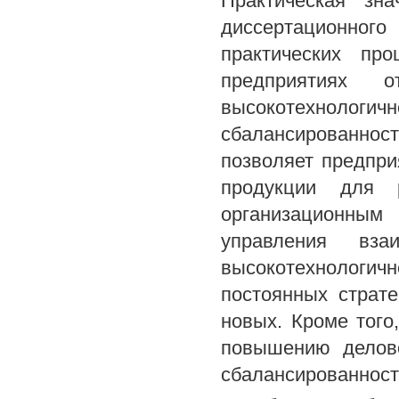
Практическая зна
диссертационног
практических пр
предприятиях 
высокотехнологичн
сбалансированнос
позволяет предпр
продукции для р
организационным
управления вза
высокотехнологи
постоянных страт
новых. Кроме того
повышению делово
сбалансированност