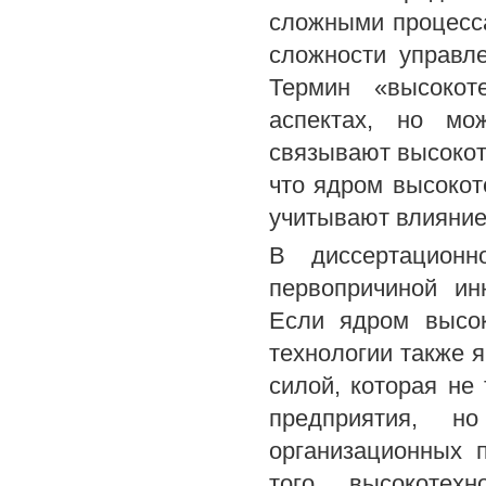
сложными процесса
сложности управл
Термин «высокот
аспектах, но мо
связывают высокот
что ядром высокот
учитывают влияние
В диссертационн
первопричиной ин
Если ядром высок
технологии также 
силой, которая не
предприятия, н
организационных 
того, высокотех