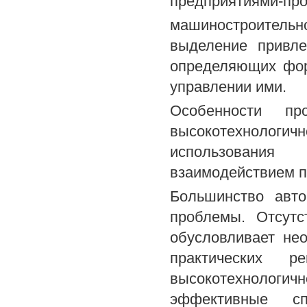
предприятиями-пр
машиностроитель
выделение привле
определяющих фор
управлении ими.
Особенности пр
высокотехноло
использования
взаимодействием п
Большинство авт
проблемы. Отсутс
обусловливает не
практических 
высокотехнологич
эффективные сп