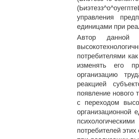
(Ьиэтезз^о^оуег
управления предп
единицами при реа
Автор данной 
высокотехнолог
потребителями как
изменять его п
организацию тру
реакцией субъект
появление нового т
с переходом высо
организационной 
психологическим
потребителей этих 