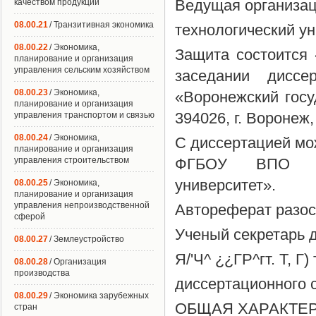
Ведущая организа
качеством продукции
08.00.21
/ Транзитивная экономика
технологический у
08.00.22
/ Экономика,
Защита состоится 
планирование и организация
управления сельским хозяйством
заседании диссе
08.00.23
/ Экономика,
«Воронежский госу
планирование и организация
394026, г. Воронеж,
управления транспортом и связью
08.00.24
/ Экономика,
С диссертацией мо
планирование и организация
управления строительством
ФГБОУ ВПО «Во
университет».
08.00.25
/ Экономика,
планирование и организация
управления непроизводственной
Автореферат разосл
сферой
Ученый секретарь д
08.00.27
/ Землеустройство
Я/'Ч^ ¿¿ГР^гт. Т, Г) 
08.00.28
/ Организация
производства
диссертационного 
08.00.29
/ Экономика зарубежных
ОБЩАЯ ХАРАКТЕ
стран