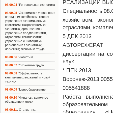
РЕАЛИЗАЦИИ ВЫ
08.00.04
/ Региональная экономика
Специальность 08.
08.00.05
/ Экономика и управление
народным хозяйством: теория
хозяйством: экон
управления экономическими
системами; макроэкономика;
отраслями, компле
экономика, организация и
управление предприятиями,
5 ДЕК 2013
отраслями, комплексами;
управление инновациями;
АВТОРЕФЕРАТ
региональная экономика;
логистика; экономика труда
диссертации на со
08.00.06
/ Логистика
наук
08.00.07
/ Экономика труда
* ПЕК 2013
08.00.08
/ Эффективность
капитальных вложений и новой
Воронеж-2013 005
техники
005541888
08.00.09
/ Ценообразование
Работа выполнен
08.00.10
/ Финансы, денежное
обращение и кредит
образовательно
08.00.11
/ Статистика
образования «На