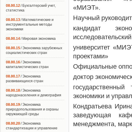
08.00.12
/ Бухгалтерский учет,
«МИЭТ».
статистика
Научный руководит
08.00.13
/ Математические и
инструментальные методы
кандидат экон
экономики
исследовательский
08.00.14
/ Мировая экономика
университет «МИЭ
08.00.15
/ Экономика зарубежных
социалистических стран
проектами»
08.00.16
/ Экономика
Официальные оппон
капиталистических стран
доктор экономичес
08.00.17
/ Экономика
развивающихся стран
государственный 
08.00.18
/ Экономика
экономики и управ
народонаселения и демография
08.00.19
/ Экономика
Кондратьева Ирина
природопользования и охраны
заведующая ка
окружающей среды
менеджмента, марк
08.00.20
/ Экономика
стандартизации и управление