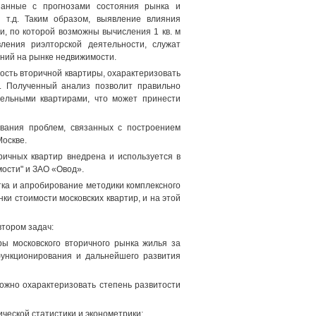
занные с прогнозами состояния рынка и
 т.д. Таким образом, выявление влияния
и, по которой возможны вычисления 1 кв. м
ления риэлторской деятельности, служат
ний на рынке недвижимости.
ость вторичной квартиры, охарактеризовать
й. Полученный анализ позволит правильно
бельными квартирами, что может принести
вания проблем, связанных с построением
Москве.
ричных квартир внедрена и используется в
ости" и ЗАО «Овод».
ка и апробирование методики комплексного
ки стоимости московских квартир, и на этой
втором задач:
ры московского вторичного рынка жилья за
функционирования и дальнейшего развития
ожно охарактеризовать степень развитости
ческой статистики и эконометрики;