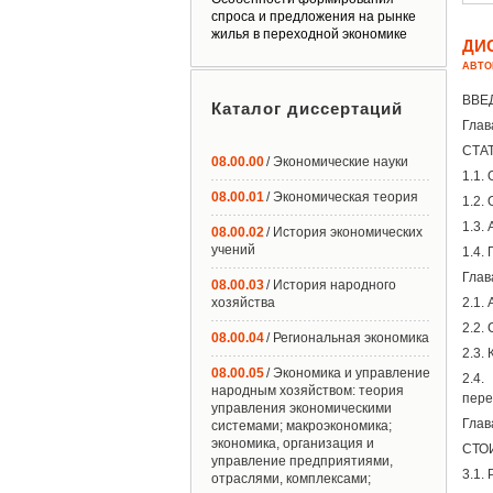
спроса и предложения на рынке
жилья в переходной экономике
ДИ
АВТО
ВВЕ
Каталог диссертаций
Глав
СТА
08.00.00
/ Экономические науки
1.1.
08.00.01
/ Экономическая теория
1.2.
1.3.
08.00.02
/ История экономических
учений
1.4.
Гла
08.00.03
/ История народного
хозяйства
2.1.
2.2.
08.00.04
/ Региональная экономика
2.3.
08.00.05
/ Экономика и управление
2.4.
народным хозяйством: теория
пере
управления экономическими
Гла
системами; макроэкономика;
экономика, организация и
СТО
управление предприятиями,
3.1.
отраслями, комплексами;