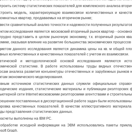
строить систему статистических показателей для комплексного анализа втори
строить модель, характеризующую взаимосвязи количественных и качест
комнатных квартир, продаваемых на вторичном рынке;
овести сравнительный анализ точности и надежности полученных результато
ктом исследования является московский вторичный рынок квартир - основной
трудно представить в целом рыночную экономику, т.к. вторичный рынок кв
омике, оказывая влияние на развитие большинства экономических процессов 
метом данного исследования является динамика цены на кв. м общей пло
вных количественных и качественных показателей с учетом их взаимосвязи.
ретической и методологической основой исследования являются ист
омической статистике. В работе использованы труды видных отечеств
осам анализа развития конъюнктуры отечественных и зарубежных рынков 
ктам экономического моделирования.
вным источником статистических данных служили официальные справоч
одические издания, статистические материалы и публикации риэлторских
ьютерной сети Internet московскими риэлторскими агентствами и строительн
решении поставленных в диссертационной работе задач были использованы
ровка качественных показателей. В качестве иллюстративного материала
ды представления статистических данных.
расчеты выполнены на IBM PC.
обработке исходной информации на ЭВМ использовались пакеты прикладных
soft Graph.