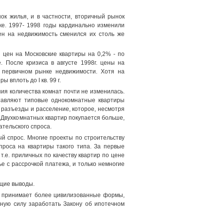
ок жилья, и в частности, вторичный рынок
ке. 1997- 1998 годы кардинально изменили
ен на недвижимость сменился их столь же
 цен на Московские квартиры на 0,2% - по
 После кризиса в августе 1998г. цены на
 первичном рынке недвижимости. Хотя на
вплоть до I кв. 99 г.
ния количества комнат почти не изменилась.
ставляют типовые однокомнатные квартиры
д разъезды и расселение, которое, несмотря
 Двухкомнатных квартир покупается больше,
тельского спроса.
й спрос. Многие проекты по строительству
роса на квартиры такого типа. За первые
т.е. приличных по качеству квартир по цене
е с рассрочкой платежа, и только немногие
ющие выводы.
и принимает более цивилизованные формы,
лную силу заработать Закону об ипотечном