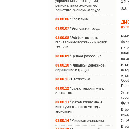
управление инновациями;
3.2.
региональная экономика;
3.3.
логистика; экономика труда
08.00.06
/ Логистика
ДИ
ПО Э
08.00.07
/ Экономика труда
Рыно
08.00.08
/ Эффективность
функ
капитальных вложений и новой
техники
На с
площ
08.00.09
/ Ценообразование
на ц
В Мо
08.00.10
/ Финансы, денежное
обращение и кредит
исто
отде
08.00.11
/ Статистика
Особ
Поэт
08.00.12
/ Бухгалтерский учет,
Успе
статистика
сов
08.00.13
/ Математические и
функ
инструментальные методы
В ус
экономики
влад
услу
08.00.14
/ Мировая экономика
В ус