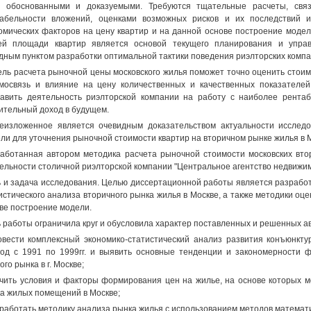
ь обоснованными и доказуемыми. Требуются тщательные расчеты, свя
абельности вложений, оценками возможных рисков и их последствий и
омических факторов на цену квартир и на данной основе построение модел
й площади квартир является основой текущего планирования и управ
дным пунктом разработки оптимальной тактики поведения риэлторских компа
ль расчета рыночной цены московского жилья поможет точно оценить стоим
мосвязь и влияние на цену количественных и качественных показателе
авить деятельность риэлторской компании на работу с наиболее рента
ительный доход в будущем.
изложенное является очевидным доказательством актуальности исследо
ли для уточнения рыночной стоимости квартир на вторичном рынке жилья в 
аботанная автором методика расчета рыночной стоимости московских вто
ельности столичной риэлторской компании "Центральное агентство недвижим
 и задача исследования. Целью диссертационной работы является разработ
истического анализа вторичного рынка жилья в Москве, а также методики оцен
ве построение модели.
 работы ограничила круг и обусловила характер поставленных и решенных а
овести комплексный экономико-статистический анализ развития конъюнкту
од с 1991 по 1999гг. и выявить основные тенденции и закономерности 
ого рынка в г. Москве;
учить условия и факторы формирования цен на жилье, на основе которых м
а жилых помещений в Москве;
зработать методику анализа рынка жилья с использованием методов математи