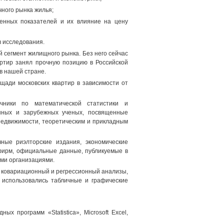
чного рынка жилья;
венных показателей и их влияние на цену
в исследования.
 сегмент жилищного рынка. Без него сейчас
артир занял прочную позицию в Российской
в нашей стране.
щади московских квартир в зависимости от
очники по математической статистики и
енных и зарубежных ученых, посвященные
недвижимости, теоретическим и прикладным
ные риэлторские издания, экономические
 фирм, официальные данные, публикуемые в
ыми организациями.
 ковариационный и регрессионный анализы,
 использовались табличные и графические
 программ «Statistica», Microsoft Excel,