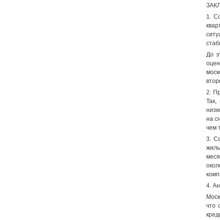
ЗАК
1. С
квар
ситу
стаб
До э
оцен
моск
втор
2. П
Так,
низк
на с
чем 
3. С
жиль
меся
окол
комп
4. А
Моск
что 
кред