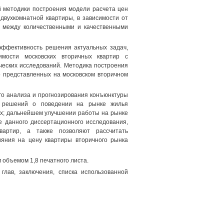
й методики построения модели расчета цен
двухкомнатной квартиры, в зависимости от
и между количественными и качественными
 эффективность решения актуальных задач,
мости московских вторичных квартир с
ческих исследований. Методика построения
о представленных на московском вторичном
го анализа и прогнозирования конъюнктуры
ия решений о поведении на рынке жилья
ных; дальнейшем улучшении работы на рынке
е данного диссертационного исследования,
артир, а также позволяют рассчитать
ияния на цену квартиры вторичного рынка
 объемом 1,8 печатного листа.
глав, заключения, списка использованной