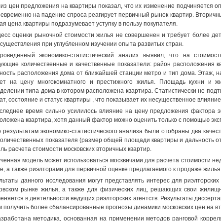
из цен предложения на квартиры показал, что их изменение подчиняется о
оевременно на падение спроса реагирует первичный рынок квартир. Вторичны
ая цена квартиры подразумевает уступку в пользу покупателя.
есс оценки рыночной стоимости жилья не совершенен и требует более дет
осуществления при углубленном изучении опыта развитых стран.
роведенный экономико-статистический анализ выявил, что на стоимо
ующие количественные и качественные показатели: район расположения к
ность расположения дома от ближайшей станции метро и тип дома. Этаж, н
ет на цену многокомнатного и престижного жилья. Площадь кухни и 
делении типа дома в котором расположена квартира. Статистически не подтв
ат, состояние и статус квартиры , что показывает их несущественное влияние
следнее время сильно усилилось влияние на цену предложения фактора эк
оложена квартира, хотя данный фактор можно оценить только с помощью экс
о результатам экономико-статистического анализа были отобраны два качес
количественных показателя (размер общей площади квартиры и дальность от
ль расчета стоимости московских вторичных квартир.
ченная модель может использоваться москвичами для расчета стоимости не
е, а также риэлторами для первичной оценке предлагаемого к продаже жилья
льтаты данного исследования могут представлять интерес для риэлторских
овском рынке жилья, а также для физических лиц, решающих свои жили
еняется в деятельности ведущих риэлторских агентств. Результаты диссерт
 получить более сбалансированные прогнозы динамики московских цен на в
азработана методика, основанная на применении методов ранговой коррел