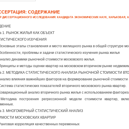
ССЕРТАЦИЯ: СОДЕРЖАНИЕ
Р ДИССЕРТАЦИОННОГО ИССЛЕДОВАНИЯ: КАНДИДАТА ЭКОНОМИЧЕСКИХ НАУК, ХАРЬКОВАЯ,
ДЕНИЕ
а 1. РЫНОК ЖИЛЬЯ КАК ОБЪЕКТ
ТИСТИЧЕСКОГО ИЗУЧЕНИЯ
 Основные этапы становления и место жилищного рынка в общей структуре мо
 Особенности, проблемы и задачи статистического изучения рынка жилья
 Анализ динамики рыночной стоимости московского жилья.
 Принципы и методы оценки квартир на московском вторичном рынке недвижим
ва 2. МЕТОДИКА СТАТИСТИЧЕСКОГО АНАЛИЗА РЫНОЧНОЙ СТОИМОСТИ 
 Анализ влияния важнейших факторов на формирование рыночной стоимости 
 Система статистических показателей вторичного московского рынка квартир.
 Ковариационный анализ вторичного рынка жилья с использованием фактори
 Методика построения регрессионной модели стоимости квартир, вкл
менные.
ва 3. МНОГОМЕРНЫЙ СТАТИСТИЧЕСКИЙ АНАЛИЗ
ИМОСТИ МОСКОВСКИХ КВАРТИР
 Ранговая корреляция качественных переменных