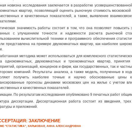
ная новизна исследования заключается в разработке усовершенствованно
комнатных квартир, позволяющей оценить рыночную стоимость московской 
чественных и качественных показателей, а также, выявление взаимосвяз
зателями.
тическая значимость работы состоит в том, что она позволяет повысить
занных с улучшением точности и надежности расчета рыночной стои
льзованием вычислительной техники и программного обеспечения статисти
ли представлена на примере двухкомнатных квартир, как наиболее широк
е.
аботанная методика может использоваться для комплексного статистическо
ка однокомнатных, двухкомнатных и трехкомнатных квартир, принят
приятий, организаций, концернов и фирм, как государственных, так и част
торских компаний. Результаты анализа, а также модель, полученные в ход
воляют получить наиболее точные и научно обоснованные цены кв
ансированные прогнозы динамики московских цен на жилье с учетом вл
чественных и качественных показателей.
икации. По результатам исследования опубликовано 9 печатных работ общим
ктура диссертации. Диссертационная работа состоит из введения, трех 
ратуры и приложений.
ССЕРТАЦИЯ: ЗАКЛЮЧЕНИЕ
ЕМЕ "СТАТИСТИКА", ХАРЬКОВАЯ, АННА АЛЕКСАНДРОВНА