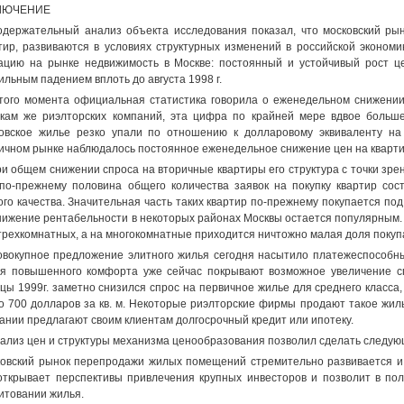
ЛЮЧЕНИЕ
одержательный анализ объекта исследования показал, что московский рын
тир, развиваются в условиях структурных изменений в российской экономи
ацию на рынке недвижимость в Москве: постоянный и устойчивый рост ц
ильным падением вплоть до августа 1998 г.
того момента официальная статистика говорила о еженедельном снижении
кам же риэлторских компаний, эта цифра по крайней мере вдвое больше.
овское жилье резко упали по отношению к долларовому эквиваленту на
ичном рынке наблюдалось постоянное еженедельное снижение цен на квартиры 
ри общем снижении спроса на вторичные квартиры его структура с точки зре
 по-прежнему половина общего количества заявок на покупку квартир со
ого качества. Значительная часть таких квартир по-прежнему покупается по
нижение рентабельности в некоторых районах Москвы остается популярным.
трехкомнатных, а на многокомнатные приходится ничтожно малая доля покупа
овокупное предложение элитного жилья сегодня насытило платежеспособны
я повышенного комфорта уже сейчас покрывают возможное увеличение сп
цы 1999г. заметно снизился спрос на первичное жилье для среднего класса, 
о 700 долларов за кв. м. Некоторые риэлторские фирмы продают такое жиль
ании предлагают своим клиентам долгосрочный кредит или ипотеку.
нализ цен и структуры механизма ценообразования позволил сделать следу
овский рынок перепродажи жилых помещений стремительно развивается 
открывает перспективы привлечения крупных инвесторов и позволит в по
итовании жилья.