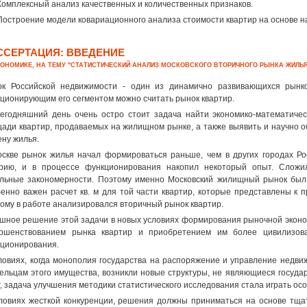
 Комплексный анализ качественных и количественных признаков.
 Построение модели ковариационного анализа стоимости квартир на основе 
ССЕРТАЦИЯ: ВВЕДЕНИЕ
КОНОМИКЕ, НА ТЕМУ "СТАТИСТИЧЕСКИЙ АНАЛИЗ МОСКОВСКОГО ВТОРИЧНОГО РЫНКА ЖИЛЬЯ
к Российской недвижимости - один из динамично развивающихся рынк
ционирующим его сегментом можно считать рынок квартир.
егодняшний день очень остро стоит задача найти экономико-математичес
ади квартир, продаваемых на жилищном рынке, а также выявить и научно о
ену жилья.
скве рынок жилья начал формироваться раньше, чем в других городах Ро
рию, и в процессе функционирования накопил некоторый опыт. Сложи
льные закономерности. Поэтому именно Московский жилищный рынок был 
енно важен расчет кв. м для той части квартир, которые представлены к 
ому в работе анализировался вторичный рынок квартир.
шное решение этой задачи в новых условиях формирования рыночной эконо
ершенствованием рынка квартир и приобретением им более цивилизо
ционирования.
ловиях, когда монополия государства на распоряжение и управление нед
ельцам этого имущества, возникли новые структуры, не являющиеся госуда
г, задача улучшения методики статистического исследования стала играть ос
ловиях жесткой конкуренции, решения должны приниматься на основе тщ