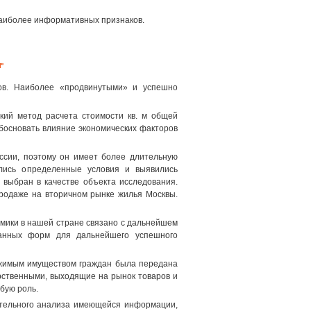
наиболее информативных признаков.
"
ов. Наиболее «продвинутыми» и успешно
кий метод расчета стоимости кв. м общей
босновать влияние экономических факторов
ссии, поэтому он имеет более длительную
лись определенные условия и выявились
выбран в качестве объекта исследования.
продаже на вторичном рынке жилья Москвы.
мики в нашей стране связано с дальнейшем
ванных форм для дальнейшего успешного
вижимым имуществом граждан была передана
рственными, выходящие на рынок товаров и
обую роль.
ательного анализа имеющейся информации,