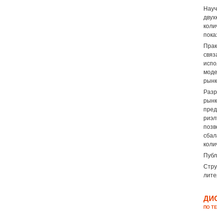
Науч
двух
коли
пока
Прак
свя
испо
моде
рынк
Разр
рын
пред
риэл
поз
сбал
коли
Публ
Стру
лите
ДИ
ПО Т