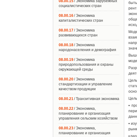
08.00.15
/ Экономика зарубежных
быт
социалистических стран
рент
экон
08.00.16
/ Экономика
обще
капиталистических стран
исхо
08.00.17
/ Экономика
Моде
развивающихся стран
взаи
напр
08.00.18
/ Экономика
знач
народонаселения и демография
Выше
08.00.19
/ Экономика
моде
природопользования и охраны
Разр
окружающей среды
деят
08.00.20
/ Экономика
Цель
стандартизации и управление
стат
качеством продукции
осно
Цель
08.00.21
/ Транзитивная экономика
• пр
08.00.22
/ Экономика,
пери
планирование и организация
данн
управления сельским хозяйством
• из
08.00.23
/ Экономика,
рынк
планирование и организация
• ра