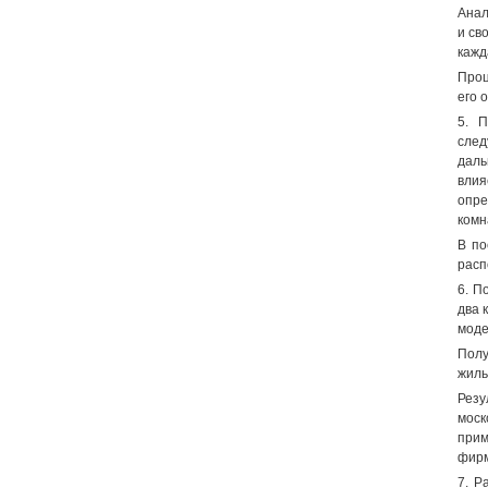
Анал
и св
кажд
Проц
его 
5. П
след
даль
влия
опре
комн
В по
расп
6. П
два 
моде
Полу
жиль
Резу
моск
прим
фирм
7. Р