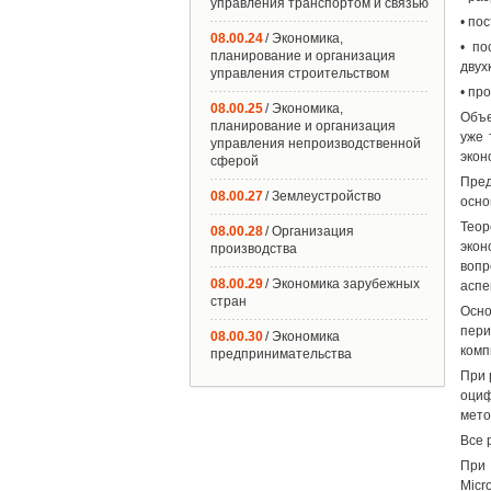
управления транспортом и связью
• по
08.00.24
/ Экономика,
• по
планирование и организация
двух
управления строительством
• пр
08.00.25
/ Экономика,
Объе
планирование и организация
уже 
управления непроизводственной
экон
сферой
Пред
08.00.27
/ Землеустройство
осно
Тео
08.00.28
/ Организация
экон
производства
вопр
08.00.29
/ Экономика зарубежных
аспе
стран
Осно
пери
08.00.30
/ Экономика
комп
предпринимательства
При 
оциф
мето
Все 
При 
Micro