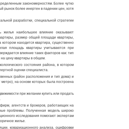
пределенным закономерностям. Более чутко
й рынок более инертен в падении цен, хотя
альной разработки, специальной стратегии
сть жилья наибольшее влияние оказывают
вартиры, размер общей площади квартиры,
а котором находится квартира, существенно
жилая площадь квартиры учитываются при
ерждается влияние таких факторов как: тип
 на цену квартиры в общем.
ологического состояния района, в котором
пертной оценки специалиста.
твенных (район расположения и тип дома) и
 метро), на основе которых была построена
движимости при желании купить или продать
.
 фирм, агентств и брокеров, работающих на
щные проблемы. Полученная модель широко
ационного исследования помогают экспертам
торичное жилье.
яции, ковариационного анализа, оцифровки