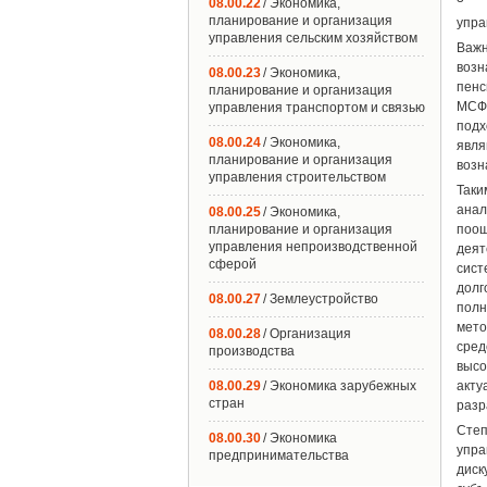
08.00.22
/ Экономика,
планирование и организация
упра
управления сельским хозяйством
Важ
возн
08.00.23
/ Экономика,
пенс
планирование и организация
МСФО
управления транспортом и связью
подх
08.00.24
/ Экономика,
явля
планирование и организация
возн
управления строительством
Таки
анал
08.00.25
/ Экономика,
планирование и организация
поощ
управления непроизводственной
деят
сферой
сист
долг
08.00.27
/ Землеустройство
полн
мет
08.00.28
/ Организация
сре
производства
выс
08.00.29
/ Экономика зарубежных
акту
стран
разр
Степ
08.00.30
/ Экономика
упра
предпринимательства
диск