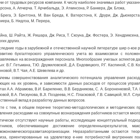
чи от трудовых ресурсов компании. К числу наиболее значимых работ указан
рсона, А. Апчерча. Т. Арчибальда, Э. Аткинсона, Р. Банкера, Дж. Блэка,
 Брега, Э. Брнтгона, М. Ван Бреда, К. Ватерстона, К. Друри, Дж. Дьюхерста
иера, Б. Нидлза, М. Перера,
айна, Ш. Райта, Ж. Ришара, Дж. Риса, Т. Скоуна, Дж. Фостера, Э. Хендриксена, 
огих других.
следние годы в зарубежной и отечественной научной литературе шир о-кое
звитию бухгалтерского управленческого учета во взаимосвязи с полож
авляемых на вознаграждения персонала. Многообразие учегаых аспектов да
ых: В.Г. Гетьмана, Т.Ю. Дружиловской, Д.А. Ендовицкого, Р.Г. Каспиной, C.B. К
новой, В.Т. Чая, А.Е. Шевелева и др.
лемы совершенствования аналитического потенциала управления расход
ющих на их уровень, и зависимости данных расходов от процессов управ
тах A.A. Абрамова, В.И. Бариленко, В.В. Бердникова, С. А. Бороненковой, Т.А. 
овой, В.А. Пискунова, B.JI. Поздеева, Н.С. Пласковой, Г.В. Савицкой, М.Л. Сл
ственный вклад в разработку данных вопросов.
те с тем, в общем перечне теоретико-методологических и методических п
вления расходами на совокупные вознаграждения работников остается мног
тически отсутствуют научные работы, исследующие концептуальный подхо
отников, обеспечивающие достижение определенныхрезультатов, ма
мэкономическогоразвитаяорганизации. Неразработанными остаются тео
иза, ориентированные на удовлетвор е-ние потребностей внутренних п