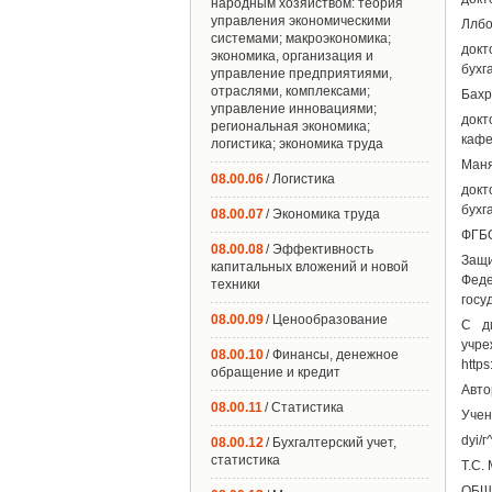
народным хозяйством: теория
управления экономическими
Ллбо
системами; макроэкономика;
докт
экономика, организация и
бухг
управление предприятиями,
отраслями, комплексами;
Бахр
управление инновациями;
докт
региональная экономика;
кафе
логистика; экономика труда
Маня
08.00.06
/ Логистика
докт
бухг
08.00.07
/ Экономика труда
ФГБО
08.00.08
/ Эффективность
Защи
капитальных вложений и новой
Фед
техники
госу
08.00.09
/ Ценообразование
С ди
учре
08.00.10
/ Финансы, денежное
https
обращение и кредит
Авто
08.00.11
/ Статистика
Учен
dyi/г
08.00.12
/ Бухгалтерский учет,
статистика
Т.С.
ОБЩ