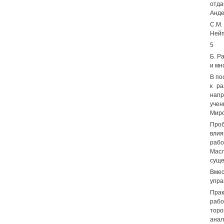
отда
Анде
C.М.
Нейп
5
Б. Р
и мн
В по
к ра
напр
учен
Миро
Проб
влия
рабо
Масл
суще
Вмес
упра
Прак
раб
торо
анал