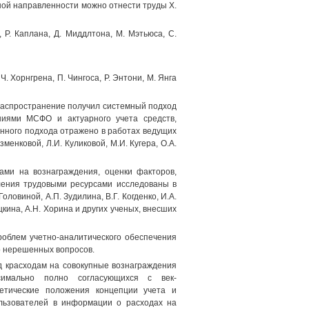
ной направленности можно отнести труды X.
, Р. Каплана, Д. Миддлтона, М. Мэтьюса, С.
Ч. Хорнгрена, П. Чингоса, Р. Энтони, М. Янга
 распространение получил системный подход
ениями МСФО и актуарного учета средств,
нного подхода отражено в работах ведущих
озменковой, Л.И. Куликовой, М.И. Кугера, O.A.
ами на вознаграждения, оценки факторов,
ления трудовыми ресурсами исследованы в
Головиной, А.П. Зудилина, В.Г. Когденко, И.А.
уцкина, А.Н. Хорина и других ученых, внесших
роблем учетно-аналитического обеспечения
о нерешенных вопросов.
д красходам на совокупные вознаграждения
ксимально полно согласующихся с век-
ретические положения концепции учета и
ользователей в информации о расходах на