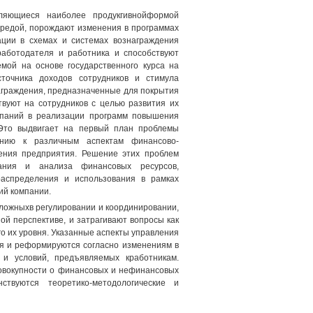
ляющиеся наиболее продукгивнойформой
средой, порождают изменения в программах
ации в схемах и системах вознаграждения
аботодателя и работника и способствуют
мой на основе государственного курса на
сточника доходов сотрудников и стимула
аграждения, предназначенные для покрытия
твуют на сотрудников с целью развития их
мпаний в реализации программ повышения
 Это выдвигает на первый план проблемы
ению к различным аспектам финансово-
жения предприятия. Решение этих проблем
вания и анализа финансовых ресурсов,
распределения и использования в рамках
ий компании.
сложныхв регулировании и координировании,
ой перспективе, и затрагивают вопросы как
о их уровня. Указанные аспекты управления
я и реформируются согласно изменениям в
 и условий, предъявляемых кработникам.
овокупности о финансовых и нефинансовых
твуются теоретико-методологические и