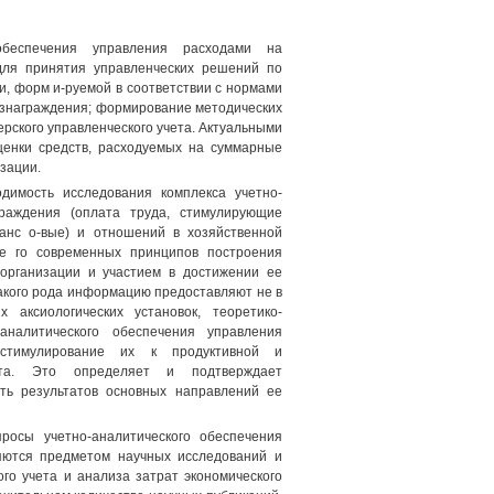
обеспечения управления расходами на
для принятия управленческих решений по
, форм и-руемой в соответствии с нормами
знаграждения; формирование методических
ерского управленческого учета. Актуальными
оценки средств, расходуемых на суммарные
зации.
димость исследования комплекса учетно-
граждения (оплата труда, стимулирующие
анс о-вые) и отношений в хозяйственной
ие го современных принципов построения
 организации и участием в достижении ее
такого рода информацию предоставляют не в
аксиологических установок, теоретико-
аналитического обеспечения управления
 стимулирование их к продуктивной и
ъекта. Это определяет и подтверждает
сть результатов основных направлений ее
росы учетно-аналитического обеспечения
яются предметом научных исследований и
ого учета и анализа затрат экономического