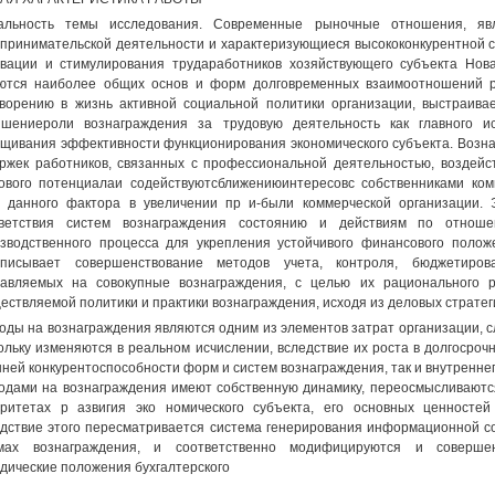
уальность темы исследования. Современные рыночные отношения, яв
принимательской деятельности и характеризующиеся высококонкурентной 
вации и стимулирования трудаработников хозяйствующего субъекта Нов
ются наиболее общих основ и форм долговременных взаимоотношений р
ворению в жизнь активной социальной политики организации, выстраивае
шениероли вознаграждения за трудовую деятельность как главного и
щивания эффективности функционирования экономического субъекта. Возн
ржек работников, связанных с профессиональной деятельностью, воздейс
ового потенциалаи содействуютсближениюинтересовс собственниками ко
 данного фактора в увеличении пр и-были коммерческой организации.
тветствия систем вознаграждения состоянию и действиям по отнош
зводственного процесса для укрепления устойчивого финансового поло
дписывает совершенствование методов учета, контроля, бюджетиро
авляемых на совокупные вознаграждения, с целью их рационального 
ествляемой политики и практики вознаграждения, исходя из деловых стратег
оды на вознаграждения являются одним из элементов затрат организации, 
ольку изменяются в реальном исчислении, вследствие их роста в долгосрочн
ней конкурентоспособности форм и систем вознаграждения, так и внутреннег
одами на вознаграждения имеют собственную динамику, переосмысливаютс
ритетах р азвигия эко номического субъекта, его основных ценностей
дствие этого пересматривается система генерирования информационной с
мах вознаграждения, и соответственно модифицируются и совершенс
дические положения бухгалтерского