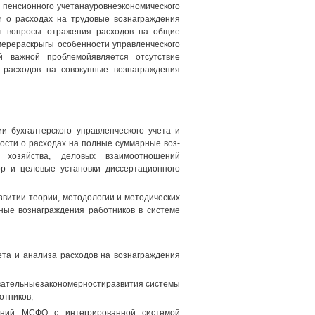
 пенсионного учетанауровнеэкономического
и о расходах на трудовые вознаграждения
ны вопросы отражения расходов на общие
 мерераскрыгы особенности управленческого
й важной проблемойявляется отсутствие
 расходов на совокупные вознаграждения
и бухгалтерского управленческого учета и
ости о расходах на полные суммарные воз-
 хозяйства, деловых взаимоотношений
ор и целевые установки диссертационного
звитии теории, методологии и методических
ные вознаграждения работников в системе
ета и анализа расходов на вознаграждения
овательныезакономерностиразвития системы
отников;
жений МСФО с интегрированной системой