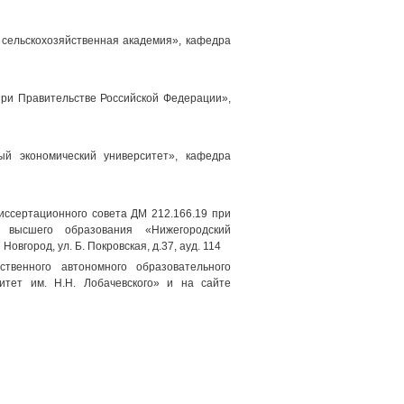
 сельскохозяйственная академия», кафедра
ри Правительстве Российской Федерации»,
ый экономический университет», кафедра
диссертационного совета ДМ 212.166.19 при
 высшего образования «Нижегородский
овгород, ул. Б. Покровская, д.37, ауд. 114
твенного автономного образовательного
итет им. H.H. Лобачевского» и на сайте