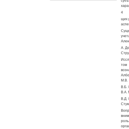
субъ
хара
4
щих 
аспе
Суще
учет
Ален
A. Д
Стру
Иссл
том 
возн
Албо
М.В.
B.Б.
В.А.
B.Д.
Стук
Вопр
вним
роль
орга