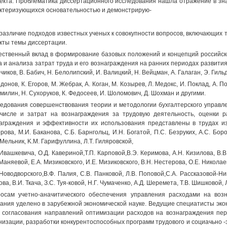
екта. Проблематика диссертационного исследования нашла отражение в зна
ктеризующихся основательностью и демонстрирую-
различие подходов известных ученых к совокупности вопросов, включающих 
кты темы диссертации.
ственный вклад в формирование базовых положений и концепций российско
а и анализа затрат труда и его вознаграждения на ранних периодах развития
чиков, В. Бабич, Н. Белолипский, И. Валицкий, Н. Вейцман, А. Галаган, Э. Гильде
одонов, К. Егоров, М. Жебрак, А. Коган, М. Козырев, Л. Медокс, И. Поклад, А. П
милин, Н. Сухоруков, К. Федосеев, И. Шоломович, Д. Шохман и другими.
едования совершенствования теории и методологии бухгалтерского управлен
числе и затрат на вознаграждения за трудовую деятельность, оценки 
аграждения и эффективности их использования представлены в трудах из
рова, М.И. Баканова, С.Б. Барнгольц, И.Н. Богатой, П.С. Безруких, A.C. Бор
 Мельник, K.M. Гарифуллина, Л.Т. Гиляровской,
 Ивашкевича, О.Д. Кавериной,Т.П. Карповой,В.Э. Керимова, А.Н. Кизилова, В.
 Маняевой, Е.А. Мизиковского, И.Е. Мизиковского, В.Н. Нестерова, O.E. Николае
 Новодворского,В.Ф. Палия, C.B. Панковой, Л.В. Поповой,С.А. Рассказовой-Ни
ова, В.И. Ткача, З.С. Туя-ковой, Н.Г. Чумаченко, А.Д. Шеремета, Т.В. Шишковой,
осам учетно-аначитического обеспечения управления расходами на воз
ания уделено в зарубежной экономической науке. Ведущие специатисты эко
 согласования направлений оптимизации расходов на вознаграждения пер
низации, разработки конкурентоспособных программ трудового и социачьно 