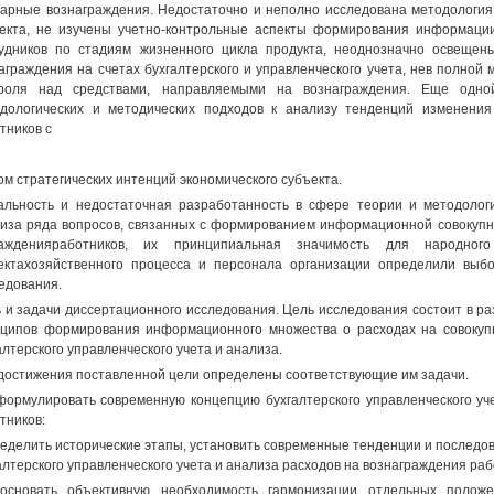
арные вознаграждения. Недостаточно и неполно исследована методология
екта, не изучены учетно-контрольные аспекты формирования информаци
удников по стадиям жизненного цикла продукта, неоднозначно освеще
аграждения на счетах бухгалтерского и управленческого учета, нев полной
троля над средствами, направляемыми на вознаграждения. Еще одно
дологических и методических подходов к анализу тенденций изменения
тников с
ом стратегических интенций экономического субъекта.
альность и недостаточная разработанность в сфере теории и методологи
иза ряда вопросов, связанных с формированием информационной совокупн
ражденияработников, их принципиальная значимость для народного
ектахозяйственного процесса и персонала организации определили выб
едования.
 и задачи диссертационного исследования. Цель исследования состоит в ра
ципов формирования информационного множества о расходах на совокуп
алтерского управленческого учета и анализа.
достижения поставленной цели определены соответствующие им задачи.
формулировать современную концепцию бухгалтерского управленческого уч
тников:
ределить исторические этапы, установить современные тенденции и послед
алтерского управленческого учета и анализа расходов на вознаграждения раб
босновать объективную необходимость гармонизации отдельных поло