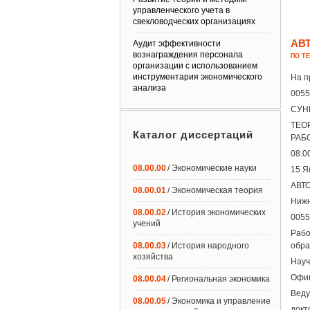
управленческого учета в
свекловодческих организациях
АВ
Аудит эффективности
вознаграждения персонала
ПО Т
организации с использованием
инструментария экономического
На п
анализа
0055
СУН
ТЕО
Каталог диссертаций
РАБ
08.0
08.00.00
/ Экономические науки
15 Я
АВТО
08.00.01
/ Экономическая теория
Нижн
08.00.02
/ История экономических
0055
учений
Рабо
08.00.03
/ История народного
обра
хозяйства
Науч
Офиц
08.00.04
/ Региональная экономика
Веду
08.00.05
/ Экономика и управление
докт