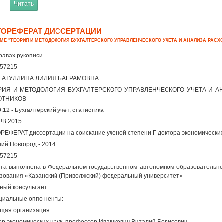
Читать
ТОРЕФЕРАТ ДИССЕРТАЦИИ
ЕМЕ "ТЕОРИЯ И МЕТОДОЛОГИЯ БУХГАЛТЕРСКОГО УПРАВЛЕНЧЕСКОГО УЧЕТА И АНАЛИЗА РАС
равах рукописи
57215
ГАТУЛЛИНА ЛИЛИЯ БАГРАМОВНА
РИЯ И МЕТОДОЛОГИЯ БУХГАЛТЕРСКОГО УПРАВЛЕНЧЕСКОГО УЧЕТА И А
ОТНИКОВ
0.12 - Бухгалтерский учет, статистика
г!В 2015
РЕФЕРАТ диссертации на соискание ученой степени Г доктора экономических
ий Новгород - 2014
57215
та выполнена в Федеральном государственном автономном образовательн
зования «Казанский (Приволжский) федеральный университет»
ный консультант:
иальные оппо ненты:
щая организация
ор экономических наук, профессор Ивашкевич Виталий Борисович