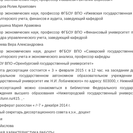
ров Ролик Архипович
ор экономических наук, профессор ФГБОУ ВПО «Ижевская государственная
алтерского учета, финансов и аудита, заведующий кафедрой
ушина Мария Арамовна
ор экономических наук, профессор ФГБОУ ВПО «Финансовый университет п
дра управленческого учета, заведующий кафедрой
ева Вера Александровна
ор экономических наук, доцент ФГБОУ ВПО «Самарский государственн
алтерского учета и экономического анализа, профессор кафедры
У ВПО «Оренбургский государственный университет»
та диссертации состоится « 3 » февраля 2015 г. в 12 час. на заседании 
еральном государственном автономном образовательном учреждении
дарственный университет им. Н.И. Лобачевского» по адресу: 603000, г. Нижний Н
ссертацией можно ознакомиться в библиотеке Федерального государс
ждения высшего образования «Нижегородский государственный универс
://unn.ru/415. , -
реферат разослан « /~7 » декабря 2014 г.
ый секретарь диссертационного совета к.э.н., доцент
^и
 Маслова
АЯ ХАРАКТЕРИСТИКА РАБОТЫ