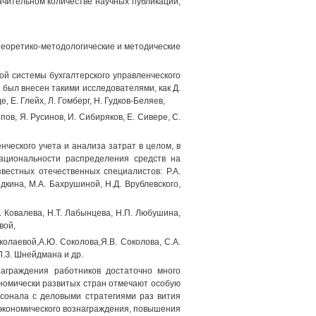
чительном количестве научных публикаций,
теоретико-методологические и методические
й системы бухгалтерского управленческого
 был внесен такими исследователями, как Д.
, Е. Глейх, Л. Гомберг, Н. Гудков-Беляев,
опов, Я. Русинов, И. Сибиряков, Е. Сивере, С.
ческого учета и анализа затрат в целом, в
рациональности распределения средств на
вестных отечественных специалистов: P.A.
одкина, М.А. Бахрушиной, Н.Д. Врублевского,
В. Ковалева, Н.Т. Лабынцева, Н.П. Любушина,
вой,
колаевой,А.Ю. Соколова,Я.В. Соколова, С.А.
 Л.З. Шнейдмана и др.
награждения работников достаточно много
номически развитых стран отмечают особую
сонала с деловыми стратегиями раз вития
-экономического вознаграждения, повышения