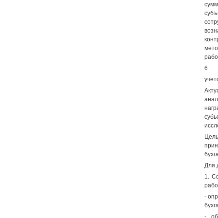
сумм
субъ
сотр
возн
кон
мето
рабо
6
учет
Акту
анал
наг
субь
иссл
Цель
прин
бухг
Для 
1. С
рабо
- оп
бухг
- о