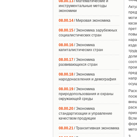
08.00.13
/ Математические и
инструментальные методы
Акт
экономики
пред
моти
08.00.14
/ Мировая экономика
каса
прет
08.00.15
/ Экономика зарубежных
повы
социалистических стран
нара
08.00.16
/ Экономика
изде
капиталистических стран
труд
доли
08.00.17
/ Экономика
соо
развивающихся стран
прои
пре
08.00.18
/ Экономика
напр
народонаселения и демография
осущ
08.00.19
/ Экономика
Расх
природопользования и охраны
поск
окружающей среды
внеш
расх
08.00.20
/ Экономика
прио
стандартизации и управление
качеством продукции
Всле
фор
08.00.21
/ Транзитивная экономика
мето
3