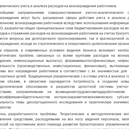
вленческого учета и анализа расходов на вознаграждения работников.
нейшими направлениями совершенствования учетно-аналитического 
аграждения могут быть: расширение сферы действия учета и анализа 
ионному вознаграждению работников вследствие использования информации
; разработка общих принципиальных схем бюджетирования расходов на во
одов к отражению расходов на вознаграждения работников на счетах бухгалт
ются вопросы как долгосрочного прогнозирования, так и краткосрочной 
аграждения, исходя из стратегического и оперативного целеполагания органи
м образом, в современных условиях ведения бизнеса возникает необхо
итических проблем, связанных со всеми группами расходов на возна
рения, компенсационные выплаты), формамивыплат(финансовые, нефин
ельности (производственные, инвестиционные, финансовые), вытекающ
емы воз награждения работников в соответствии с их значимостью для
осрочных целей. Традиционные управленческие с и-стемы учета и анализа 
ом объеме, в связисчем зарождается потребность в создании новых 
одологическом обосновании и разработке целостной системы учетно-
дствами, направляемыми на возмещениетрудовоговкладаработникови
окоэффекшвнойдеятельностив интересахразвитияэкономического суб
альность темы диссертационного исследования и практическую значимо
аботки.
ень разработанности проблемы. Теоретические и методологические воп
вления средствами, расходуемыми на воз натр аждения персонала, явл
уссий на протяжении всего периода развития бухгалтерского управленческ