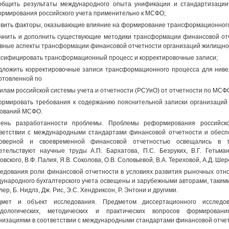
общить результаты международного опыта унификации и стандартизации 
рмирования российского учета применительно к МСФО;
явить факторы, оказывающие влияние на формирование трансформационного
очнить и дополнить существующие методики трансформации финансовой от
вные аспекты трансформации финансовой отчетности организаций жилищно-
ссифицировать трансформационный процесс и корректировочные записи;
дложить корректировочные записи трансформационного процесса для ниве
отовленной по
илам российской системы учета и отчетности (РСУиО) от отчетности по МСФ
ормировать требования к содержанию пояснительной записки организаций
ований МСФО.
ень разработанности проблемы. Проблемы реформирования российског
ветствии с международными стандартами финансовой отчетности и обес
товерной и своевременной финансовой отчетностью освещались в т
етельствуют научные труды А.П. Бархатова, П.С. Безруких, В.Г. Гетьма
овского, В.Ф. Палия, Я.В. Соколова, О.В. Соловьевой, В.А. Тереховой, А.Д. Ше
едования роли финансовой отчетности в условиях развития рыночных отн
ународного бухгалтерского учета освещены и зарубежными авторами, такими ка
ер, Б. Нидлз, Дж. Рис, Э.С. Хендриксон, Р. Энтони и другими.
дмет и объект исследования. Предметом диссертационного исследов
одологических, методических и практических вопросов формирован
низациями в соответствии с международными стандартами финансовой отчет