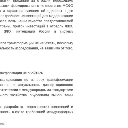
звития предприятий отрасли необходимо
посылки формирования отчетности по МСФО
а и характера влияния объединены в две
 потребность инвестиций для модернизации
рсов, повышение качества предоставляемой
траны, приток инвестиций в отрасль ЖКХ,
ий ЖКХ, интеграция России в систему
сса трансформации не избежать, поскольку
льность исследования, не зависимо от того,
рансформации не обойтись.
 исследования по вопросу трансформации
чение и актуальность диссертационного
оответствии с международными стандартами
ьного хозяйства обусловили выбор темы
ся разработка теоретических положений и
тности в свете требований международных
ия: