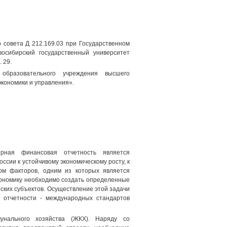
о совета Д 212.169.03 при Государственном
осибирский государственный университет
 29.
образовательного учреждения высшего
кономики и управления».
ная финансовая отчетность является
ссии к устойчивому экономическому росту, к
ом факторов, одним из которых является
кономику необходимо создать определенные
еских субъектов. Осуществление этой задачи
 отчетности - международных стандартов
унального хозяйства (ЖКХ). Наряду со