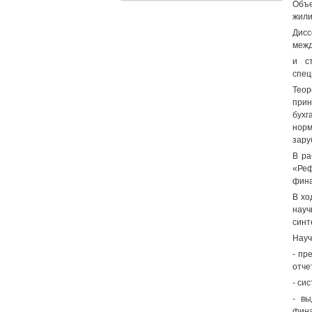
Объе
жили
Дисс
межд
и ст
спец
Теор
при
бухг
норм
зару
В ра
«Реф
фина
В хо
науч
синт
Науч
- пр
отче
- си
- вы
фина