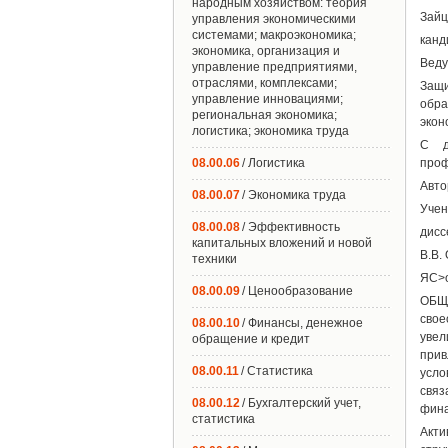
народным хозяйством: теория
Зайц
управления экономическими
системами; макроэкономика;
канд
экономика, организация и
Веду
управление предприятиями,
отраслями, комплексами;
Защи
управление инновациями;
обра
региональная экономика;
экон
логистика; экономика труда
С д
08.00.06
/ Логистика
проф
Авто
08.00.07
/ Экономика труда
Учен
08.00.08
/ Эффективность
дисс
капитальных вложений и новой
В.В.
техники
ЯС>
08.00.09
/ Ценообразование
ОБЩ
свое
08.00.10
/ Финансы, денежное
увел
обращение и кредит
прив
08.00.11
/ Статистика
усло
связ
08.00.12
/ Бухгалтерский учет,
фина
статистика
Акт