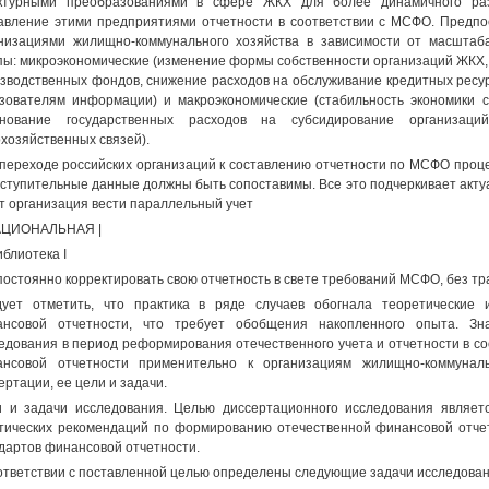
уктурными преобразованиями в сфере ЖКХ для более динамичного ра
авление этими предприятиями отчетности в соответствии с МСФО. Пред
низациями жилищно-коммунального хозяйства в зависимости от масштаб
пы: микроэкономические (изменение формы собственности организаций ЖКХ,
зводственных фондов, снижение расходов на обслуживание кредитных ресу
зователям информации) и макроэкономические (стабильность экономики с
снование государственных расходов на субсидирование организац
хозяйственных связей).
переходе российских организаций к составлению отчетности по МСФО проце
вступительные данные должны быть сопоставимы. Все это подчеркивает актуа
т организация вести параллельный учет
НАЦИОНАЛЬНАЯ |
иблиотека I
постоянно корректировать свою отчетность в свете требований МСФО, без т
ует отметить, что практика в ряде случаев обогнала теоретические
нсовой отчетности, что требует обобщения накопленного опыта. Зна
едования в период реформирования отечественного учета и отчетности в с
ансовой отчетности применительно к организациям жилищно-коммунал
ертации, ее цели и задачи.
 и задачи исследования. Целью диссертационного исследования являет
тических рекомендаций по формированию отечественной финансовой отче
дартов финансовой отчетности.
ответствии с поставленной целью определены следующие задачи исследован