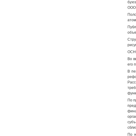
бухг
ООО 
Поло
атом
Публ
объе
Стру
рису
ОСН
Во в
его 
В пе
рефо
Расс
треб
функ
По п
пред
фина
орга
субъ
сбли
По н