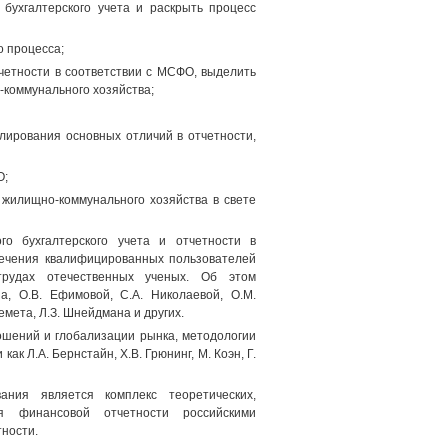
бухгалтерского учета и раскрыть процесс
 процесса;
четности в соответствии с МСФО, выделить
коммунального хозяйства;
лирования основных отличий в отчетности,
О;
 жилищно-коммунального хозяйства в свете
о бухгалтерского учета и отчетности в
печения квалифицированных пользователей
рудах отечественных ученых. Об этом
на, О.В. Ефимовой, С.А. Николаевой, О.М.
ремета, Л.З. Шнейдмана и других.
ошений и глобализации рынка, методологии
к Л.А. Бернстайн, Х.В. Грюнинг, М. Коэн, Г.
ания является комплекс теоретических,
ия финансовой отчетности российскими
ности.