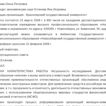
ева Ольга Петровна
идат экономических наук Устинова Яна Игоревна
щая организация - Красноярский государственный университет
та состоится 23 марта 2006 г. в II00 часов на заседании диссертационног
зовательном учреждении высшего профессионального образования «Нов
омики и управления» по адресу: 630099, г. Новосибирск, ул. Каменская, 56, ауд.
иссертацией можно ознакомиться в библиотеке Государственного 
ессионального образования «Новосибирский государственный университет э
реферат разослан 22 февраля 2006 г.
ый секретарь
ертационного совета
 Остапова
о£А
АЯ ХАРАКТЕРИСТИКА РАБОТЫ Актуальность исследования. Достовер
образным «ключом» к рынку капитала и инвестиций. Возможность перехода Ро
ичению привлекательности отечественных организаций обусловлена ряд
лечение иностранных инвесторов. Для привлечения средств в российскую э
вия, в т.ч. прозрачность и понятность деятельности отечественных экономич
ано с использованием общепризнанных мировых стандартов финансовой
нсовой отчетности (МСФО).
ивно происходит процесс реформирования организаций жилищно-комм