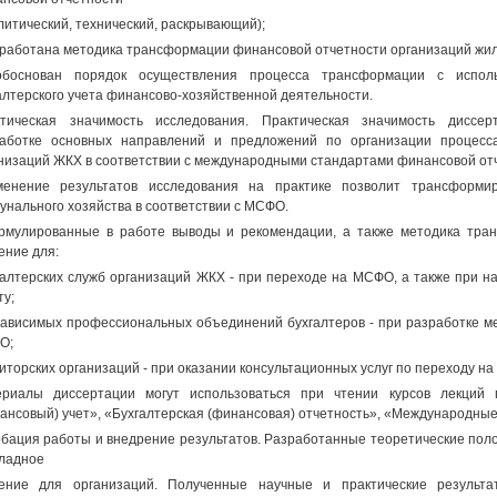
литический, технический, раскрывающий);
зработана методика трансформации финансовой отчетности организаций жи
боснован порядок осуществления процесса трансформации с исполь
алтерского учета финансово-хозяйственной деятельности.
тическая значимость исследования. Практическая значимость диссер
аботке основных направлений и предложений по организации процесс
низаций ЖКХ в соответствии с международными стандартами финансовой от
енение результатов исследования на практике позволит трансформир
унального хозяйства в соответствии с МСФО.
мулированные в работе выводы и рекомендации, а также методика тра
ение для:
галтерских служб организаций ЖКХ - при переходе на МСФО, а также при н
ту;
зависимых профессиональных объединений бухгалтеров - при разработке м
О;
диторских организаций - при оказании консультационных услуг по переходу н
риалы диссертации могут использоваться при чтении курсов лекций 
ансовый) учет», «Бухгалтерская (финансовая) отчетность», «Международны
бация работы и внедрение результатов. Разработанные теоретические пол
ладное
чение для организаций. Полученные научные и практические результ