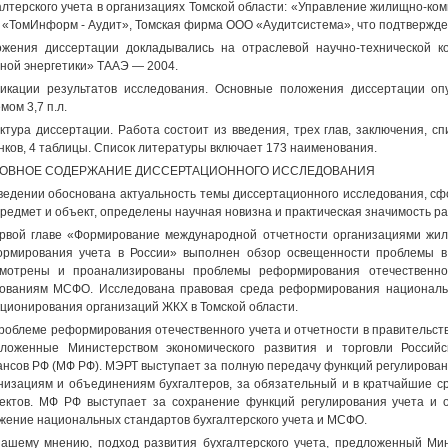
алтерского учета в организациях Томской области: «Управление жилищно-ком
«ТомИнформ - Аудит», Томская фирма ООО «Аудитсистема», что подтвержде
жения диссертации докладывались на отраслевой научно-технической к
ной энергетики» ТААЭ — 2004.
икации результатов исследования. Основные положения диссертации оп
мом 3,7 п.л.
ктура диссертации. Работа состоит из введения, трех глав, заключения, с
нков, 4 таблицы. Список литературы включает 173 наименования.
ОВНОЕ СОДЕРЖАНИЕ ДИССЕРТАЦИОННОГО ИССЛЕДОВАНИЯ
ведении обоснована актуальность темы диссертационного исследования, сф
предмет и объект, определены научная новизна и практическая значимость р
рвой главе «Формирование международной отчетности организациями жили
рмирования учета в России» выполнен обзор освещенности проблемы в 
мотрены и проанализированы проблемы реформирования отечественног
ованиям МСФО. Исследована правовая среда реформирования национальн
ционирования организаций ЖКХ в Томской области.
роблеме реформирования отечественного учета и отчетности в правительст
ложенные Министерством экономического развития и торговли Россий
нсов РФ (МФ РФ). МЭРТ выступает за полную передачу функций регулирован
низациям и объединениям бухгалтеров, за обязательный и в кратчайшие 
ектов. МФ РФ выступает за сохранение функций регулирования учета и о
жение национальных стандартов бухгалтерского учета и МСФО.
ашему мнению, подход развития бухгалтерского учета, предложенный Ми