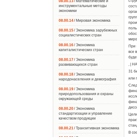
стр
08.00.13
/ Математические и
инструментальные методы
сост
экономики
орга
груп
08.00.14
/ Мировая экономика
прои
поль
08.00.15
/ Экономика зарубежных
обо
социалистических стран
миро
08.00.16
/ Экономика
При 
капиталистических стран
все 
буде
08.00.17
/ Экономика
, | 
развивающихся стран
31 б
08.00.18
/ Экономика
или 
народонаселения и демография
След
08.00.19
/ Экономика
фина
природопользования и охраны
иссл
окружающей среды
фин
дисс
08.00.20
/ Экономика
стандартизации и управление
Цели
качеством продукции
прак
стан
08.00.21
/ Транзитивная экономика
В со