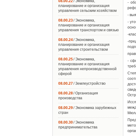
08.00.22
/ Экономика,
- об
планирование и организация
рефо
управления сельским хозяйством
- вы
08.00.23
/ Экономика,
- ут
планирование и организация
осно
управления транспортом и связью
-кла
08.00.24
/ Экономика,
-пре
планирование и организация
подг
управления строительством
прав
08.00.25
/ Экономика,
- сф
планирование и организация
треб
управления непроизводственной
Степ
сферой
соот
08.00.27
/ Землеустройство
дос
свид
08.00.28
/ Организация
Остр
производства
Иссл
межд
08.00.29
/ Экономика зарубежных
стран
Мюлл
Пре
08.00.30
/ Экономика
мет
предпринимательства
орга