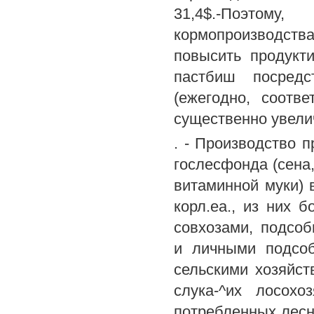
31,4$.-Поэтому
кормопроизводства
повысить продукти
пастбиш посредс
(ежегодно, соотве
существенно увеличи
. - Производство 
гослесфонда (сена,
витаминной муки) в
корл.еа., из них б
совхозами, подсоб
и личными подсоб
сельскими хозяйст
слука-^их лосохо
потребленных лесны