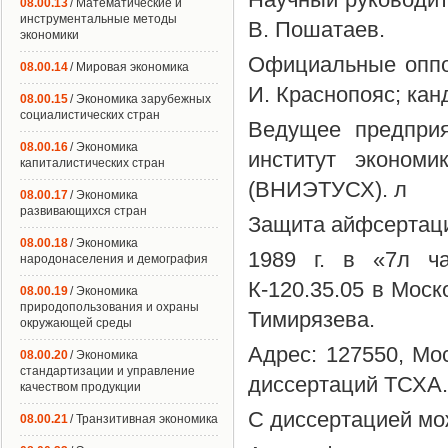
08.00.13
/ Математические и
инструментальные методы
В. Пошатаев.
экономики
Официальные оппо
08.00.14
/ Мировая экономика
И. Краснопояс; кан
08.00.15
/ Экономика зарубежных
социалистических стран
Ведущее предприя
08.00.16
/ Экономика
институт экономи
капиталистических стран
(ВНИЭТУСХ). л
08.00.17
/ Экономика
развивающихся стран
Защита айфсертации
08.00.18
/ Экономика
1989 г. в «7л ча
народонаселения и демография
К-120.35.05 в Моск
08.00.19
/ Экономика
природопользования и охраны
Тимирязева.
окружающей среды
Адрес: 127550, Мос
08.00.20
/ Экономика
стандартизации и управление
диссертаций ТСХА.
качеством продукции
С диссертацией мо
08.00.21
/ Транзитивная экономика