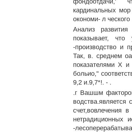
фондоотдачи,' 
кардинальных мор 
окономи- л ческого
Анализ развития
показывает, что 
-производство и п
Так, в. среднем о
показателями X и
больио," соответств
9,2 и.9,7*!. - .
.г Вашшм факторо
водства.является с
счет,вовлечения 
нетрадиционных и
-лесоперерабатываю