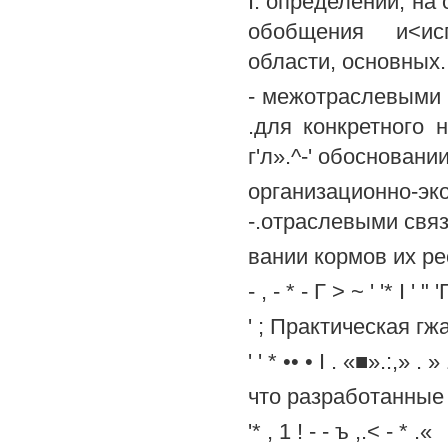
I: определении, на
обобщения и<исп
области, основных.
- межотраслевыми с
.для конкретного 
г'л».^-' обоснован
организационно-э
-.отраслевыми связ
вании кормов их ресу
- , - * - Г > ~ ' '* I ' " 
' ; Практическая гж
' ' * •• • I . «■».:,» . »
что разработанные
'* , 1 ! - - ъ ,.< - * .«