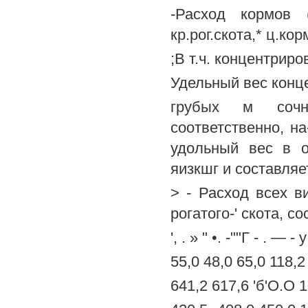
-Расход кормов 
кр.рог.скота,* ц.кор
;В т.ч. концентриров
Удельный вес концент
грубых м сочны
соответственно, на-
удольный вес в о
яизкшг и составляе
> - Расход всех в
рогатого-' скота, со
', . » " •. -""Г - . — - 
55,0 48,0 65,0 118,2
641,2 617,6 'б'О.О 