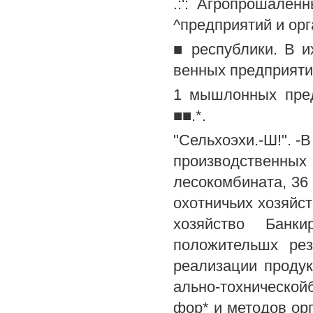
.:': Агропрошален
^предприятий и ор
■ республики. В их
венных предприятий
1 мышлонных пред
■■.*.
"Сельхоэхи.-Ш!". -
производственны
лесокомбината, 36 
охотничьих хозяйств
хозяйство Банк
положительшх рез
реализации продук
ально-тохнической
фор* и методов орг