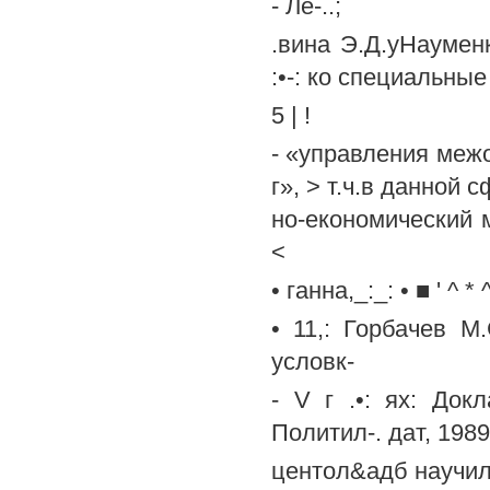
- Ле-..;
.вина Э.Д.уНауменко
:•-: ко специальн
5 | !
- «управления межо
г», > т.ч.в данной
но-економический 
<
• ганна,_:_: • ■ ' ^ * 
• 11,: Горбачев М
условк-
- V г .•: ях: До
Политил-. дат, 1989.
центол&адб научи