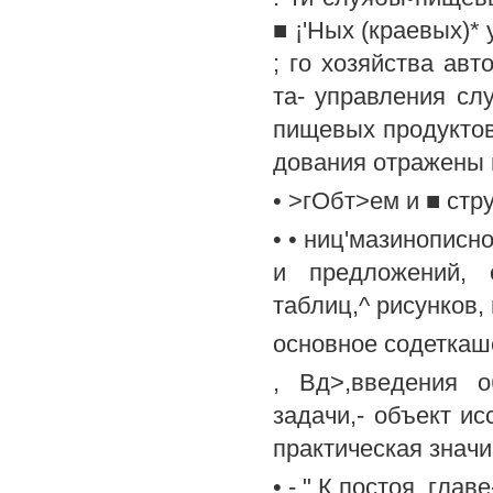
■ ¡'Ных (краевых)*
; го хозяйства ав
та- управления сл
пищевых продуктов 
дования отражены в.
• >гОбт>ем и ■ стр
• • ниц'мазинописн
и предложений, 
таблиц,^ рисунков,
основное содеткаш
, Вд>,введения о
задачи,- объект ис
практическая значим
• - " К постоя .гл