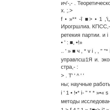
ич'-,- . Теоретичес
х. ;.>
f • »** -î ■> • 1 ,
Ирогршлиа. КПСС,-
ретекия партии. и 
• ' : ■, •!»
.. ' » ■ ч , * v i , , " "* 
управлсш1Я и. экон
стра,- :
> . Т' ' ^ ' '
ны; научные работы 
i ' 1 • !•* i- " * * »•« s 
методы исследован
1 > f 4 " 1 » *■•> i" », 