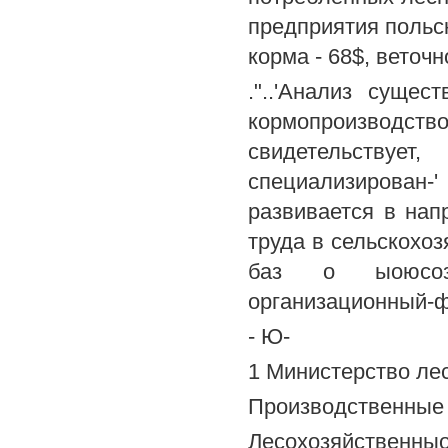
предприятия польско
корма - 68$, веточно
."..'Анализ сущес
кормопроизводст
свидетельствуе
специализирован-
развивается в нап
труда в сельскохоз
баз о ыоюсозя
организационный-ф
- Ю-
1 Министерство ле
Производственные 
Лесохозяйственныо