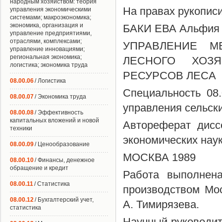
народным хозяйством: теория
На правах рукопис
управления экономическими
системами; макроэкономика;
экономика, организация и
БАКИ ЕВА Альфия Му
управление предприятиями,
отраслями, комплексами;
УПРАВЛЕНИЕ М
управление инновациями;
региональная экономика;
ЛЕСНОГО ХОЗ
логистика; экономика труда
РЕСУРСОВ ЛЕСА
08.00.06
/ Логистика
Специальность 08
08.00.07
/ Экономика труда
управления сельск
08.00.08
/ Эффективность
капитальных вложений и новой
Автореферат дисс
техники
экономических нау
08.00.09
/ Ценообразование
МОСКВА 1989
08.00.10
/ Финансы, денежное
обращение и кредит
Работа выполнена
08.00.11
/ Статистика
производством Мос
08.00.12
/ Бухгалтерский учет,
А. Тимирязева.
статистика
Научный руководит