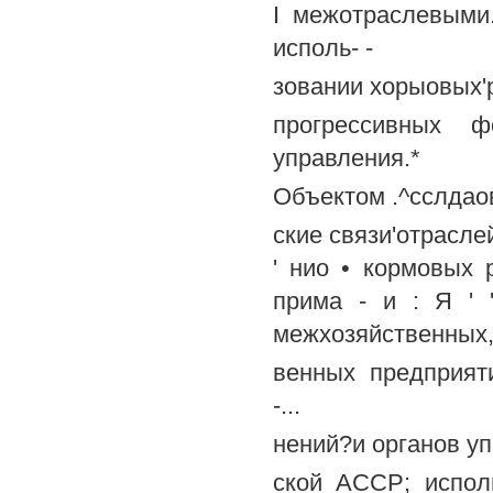
I межотраслевыми.
исполь- -
зовании хорыовых'р
прогрессивных ф
управления.*
Объектом .^сслдао
ские связи'отраслей
' нио • кормовых р
прима - и : Я ' '
межхозяйственных,
венных предприят
-...
нений?и органов уп
ской АССР; испол