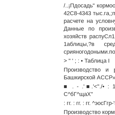
/..¡Пдосадь" кормо
42С8-4343 тыс.га,;
расчете на условн
Данные по произв
хозяйств распуСл1
1аблицы,?в ср
срияногодоными.пок
> " ' ; : • Таблица I
Производство и 
Башкирской АССР» 
■ . - .'■.'<"./• :
С^бГ^щаХ"
: гг. : гг. : гг. ^эосГгр
Производство кормов