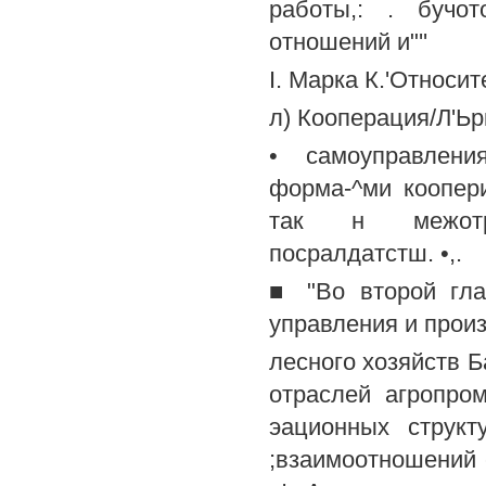
работы,: . бучо
отношений и"''
I. Марка К.'Относит
л) Кооперация/Л'Ьркс
• самоуправления
форма-^ми коопери
так н межотрас
посралдатстш. •,.
■ "Во второй гла
управления и произ
лесного хозяйств Б
отраслей агропром
эационных структ
;взаимоотношений 