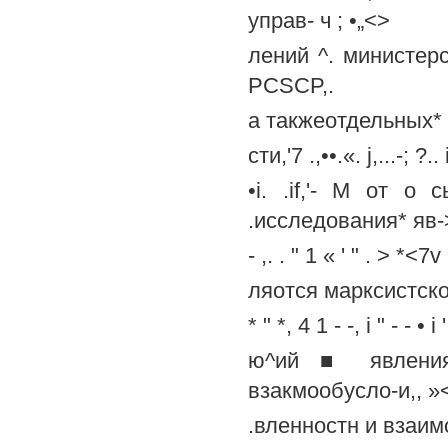
управ- ч ; •„<>
лений ^. министер
PCSCP,.
a такжеотдельных* 
сти,'7 .,••.«. j,...-; ?.. 
•i. .if,'- M от о
.исследования* яв->
- ,. . " 1 « ' " . > *<7v
ляотся марксистско
* " *, 4 1 - -, i " - - • i '
ю^ий ■ явления 
взакмообусло-и,, »<■ '
.вленностн и взаимо