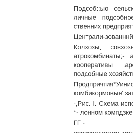
Подсоб::ыо сельс
личные подсобно
ственних предприяти
Централи-зованннй
Колхозы, совхо
атрокомбинаты;- 
кооперативы .ар
подсобные хозяйст
Продпричтия*Уини
комбикормовые' заг
-,Рис. I. Схема ис
*- лонном компдзке
ГГ -