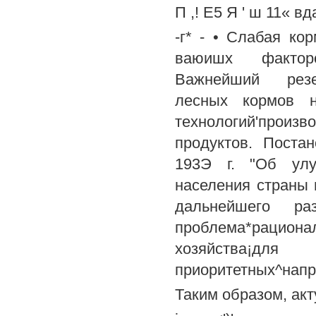
П ,! Е5 Я ' ш 11« вд
-г* - • Слабая ко
ваюишх факторо
Важнейший резер
лесных кормов н
технологий'произ
продуктов. Поста
193Э г. "Об улу
населения страны 
дальнейшего раз
проблема*рационал
хозяйства¡для
приоритетных^направ
Таким образом, акт