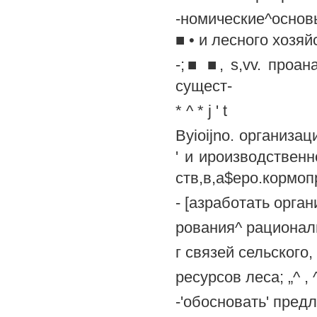
-номические^осно
■ • и лесного хозяйст
-;■ ■, s,vv. проа
сущест-
* ^ * j ' t
Byioijno. организа
' и ироизводственн
ств,в,а$еро.кормопр
- [азработать орга
рования^ рационал
г связей сельского
ресурсов леса; „^ , ^ ,
-'обосновать' пре