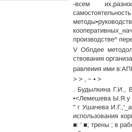
-всем их,разн
самостоятельн
методы•руководств
кооперативных_н
производстве^ перер
V Обпдее методоло
ствования организа
равлеиия ими в:АПК
> > , ~ • >
. Будылкина Г.И., 
•<Лемешева Ы.Я.у 
'' г Ушачева И.Г.,
использования кор
■: ' ■; трены ; в ра