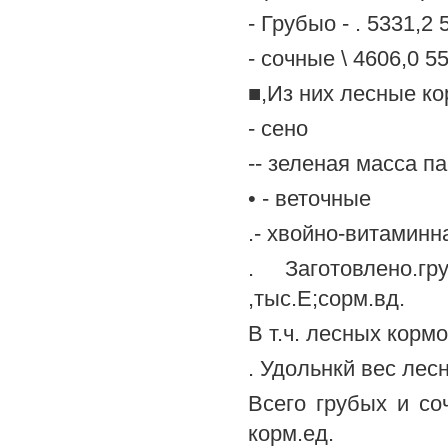
- Грубыо - . 5331,2 
- сочные \ 4606,0 55
■,Из них лесные ко
- сено
-- зеленая масса п
• - веточные
.- хвойно-витамин
. Заготовлено.г
,тыс.Е;сорм.вд.
В т.ч. лесных кормов
. Удольнкй вес лесн
Всего грубых и соч
корм.ед.