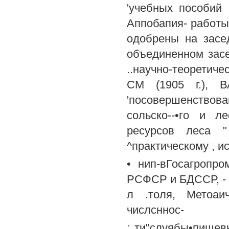
'учебных пособий 
Аппобапия- работы
одобрены на засед
объединенном засе
..научно-теоретич
СМ (1905 г.), В
'посовершенство
сольско--•го и л
ресурсов леса 
^практическому , ис
• нип-вГосагропро
РСФСР и БДССР, - 
л .толя, Метоаи
числсннос-
: ти"слуябы•пищевы