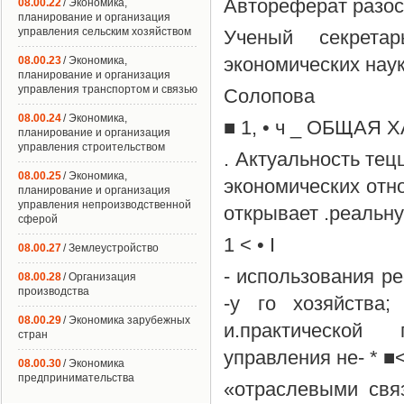
Автореферат разосла
08.00.22
/ Экономика,
планирование и организация
управления сельским хозяйством
Ученый секрета
экономических наук
08.00.23
/ Экономика,
планирование и организация
управления транспортом и связью
Солопова
08.00.24
/ Экономика,
■ 1, • ч _ ОБЩАЯ 
планирование и организация
управления строительством
. Актуальность тец
08.00.25
/ Экономика,
экономических отн
планирование и организация
управления непроизводственной
открывает .реальн
сферой
1 < • I
08.00.27
/ Землеустройство
- использования ре
08.00.28
/ Организация
производства
-у го хозяйства;
08.00.29
/ Экономика зарубежных
и.практической 
стран
управления не- * ■< •
08.00.30
/ Экономика
предпринимательства
«отраслевыми свя