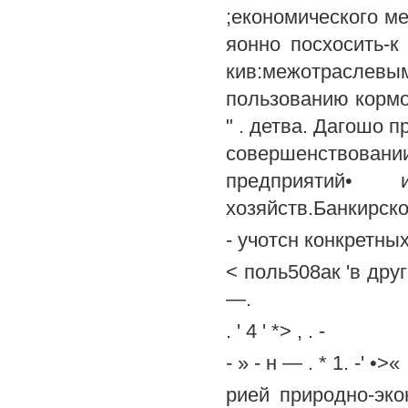
;економического м
яонно посхосить-к 
кив:межотраслевым
пользованию кормо
" . детва. Дагошо 
совершенствов
предприятий•
хозяйств.Банкирско
- учотсн конкретны
< поль508ак 'в дру
—.
. ' 4 ' *> , . -
- » - н — . * 1. -' •>«
рией природно-эко