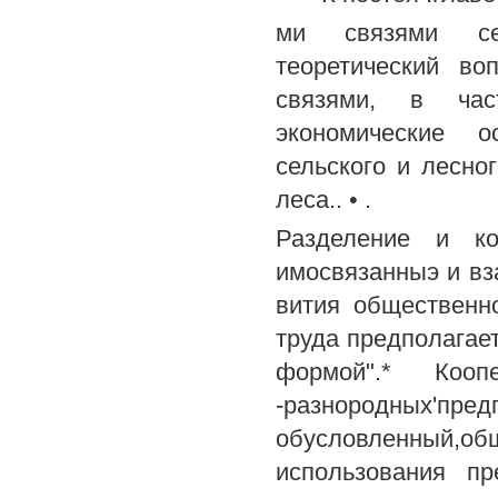
ми связями сел
теоретический во
связями, в час
экономические 
сельского и лесно
леса.. • .
Разделение и ко
имосвязанныэ и вз
вития общественн
труда предполагае
формой".* Коо
-разнородн
обусловленный,
использования п