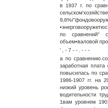
в 1937 г. по сравн
сельском'хозяйств
9,6%i"фондово
•энерговооружетюсти
по сравнений" со
объем•валовой прод
' , - 7 - - . - - -
а по сравнению.со
заработная плата 
повысилась по сра
1986-1907 гг. на 
низкий уровень рос
водительности тру
1вам уровнем 1901-