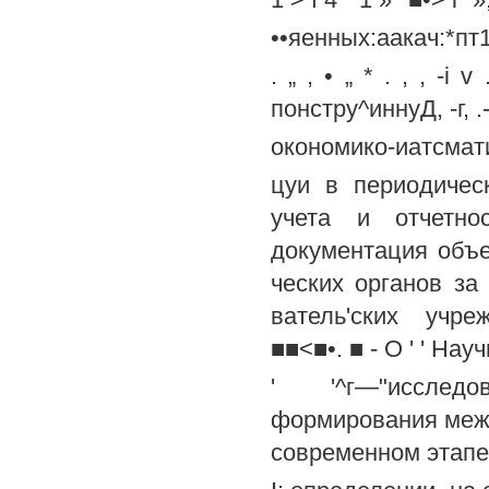
••яенных:аакач:*пт
. „ , • „ * . , , -i
понстру^иннуД, -г, .-
окономико-иатсмати
цуи в периодичес
учета и отчетнос
документация объек
ческих органов за
ватель'ских учре
■■<■•. ■ - О ' ' Нау
' '^г—"исследо
формирования межо
современном этапе.р