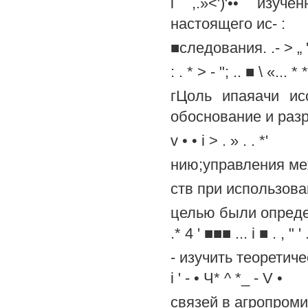
i ,.»<')'•• изуч
настоящего ис- :
■следования. .- > „ ' 
: . * > - "; .. ■ \ «... * * 
гЦоль ипаяачи ис
обоснование и раз
v • • i > . » . . *'
нию;управления ме
ств при использова
целью были определен
.* 4 ' ■■■ ... i ■ . , " ' .
- изучить теоретиче
i ' - • Ч* ^ *_ - V •
связей в агропроми