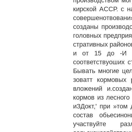
производством мог
кирской АССР. с н
совершенотвовани»
созданы производ
головных предприя
стративных районов
и от 15 до -И л
соответствуоших с
Бывать многие цел
зоватт кормовых 
вложений и.созда
кормов из лесного
иЗДокт,' при »том 
состав обьесино
участвуйте р