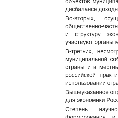
объектов муниципа
дисбалансе доходн
Во-вторых, осу
общественно-частн
и структуру эко
участвуют органы 
В-третьих, несмо
муниципальной со
страны и в местн
российской практ
использовании огр
Вышеуказанное опр
для экономики Рос
Степень научн
формирования и 