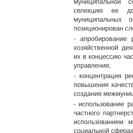
муниципальной с
селекцию ее до
муниципальных о
позиционирован с
- апробирование 
хозяйственной де
их в концессию ча
управления;
- концентрация р
повышения качест
создания межмуниц
- использование 
частного партнерс
использованием м
социальной сферах