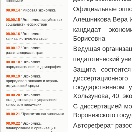
экономики
Официальные оппон
08.00.14
/ Мировая экономика
Алешникова Вера 
08.00.15
/ Экономика зарубежных
социалистических стран
кандидат эконом
08.00.16
/ Экономика
Борисовна
капиталистических стран
Ведущая организац
08.00.17
/ Экономика
развивающихся стран
педагогический уни
08.00.18
/ Экономика
народонаселения и демография
Защита состоитс
08.00.19
/ Экономика
диссертационно
природопользования и охраны
государственном у
окружающей среды
Хользунова, 40, эк
08.00.20
/ Экономика
стандартизации и управление
качеством продукции
С диссертацией мо
Воронежского госуд
08.00.21
/ Транзитивная экономика
08.00.22
/ Экономика,
Автореферат разосл
планирование и организация