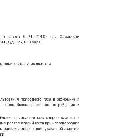
ого совета Д 212.214.02 при Самарском
1, ауд. 325, г. Самара,
экономического университета
льзования природного газа в экономике и
печения безопасности его потребления и
ления природного газа сопровождается и
тным ростом аварийности при использовании
 кардинального решения указанной задачи и
ии.