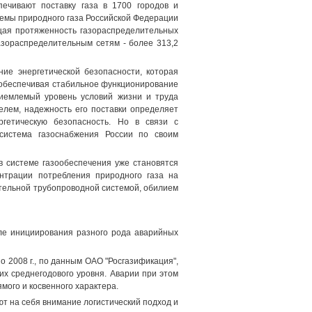
печивают поставку газа в 1700 городов и
темы природного газа Российской Федерации
бщая протяженность газораспределительных
газораспределительным сетям - более 313,2
ие энергетической безопасности, которая
 обеспечивая стабильное функционирование
риемлемый уровень условий жизни и труда
елем, надежность его поставки определяет
ргетическую безопасность. Но в связи с
система газоснабжения России по своим
 системе газообеспечения уже становятся
нтрации потребления природного газа на
тельной трубопроводной системой, обилием
ле инициирования разного рода аварийных
о 2008 г., по данным ОАО "Росгазификация",
их среднегодового уровня. Аварии при этом
ого и косвенного характера.
т на себя внимание логистический подход и