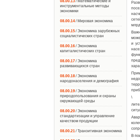
08.00.13
/ Математические и
Разв
инструментальные методы
посе
экономики
насч
сете
08.00.14
/ Мировая экономика
млрд
08.00.15
/ Экономика зарубежных
Важн
социалистических стран
може
и ус
08.00.16
/ Экономика
насе
капиталистических стран
функ
пред
08.00.17
/ Экономика
развивающихся стран
хара
Прим
08.00.18
/ Экономика
недо
народонаселения и демография
терр
приб
08.00.19
/ Экономика
природопользования и охраны
\
окружающей среды
лите
ситу
08.00.20
/ Экономика
стандартизации и управление
Авар
качеством продукции
коле
сопр
08.00.21
/ Транзитивная экономика
В по