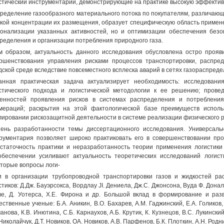
стический инструментарий, демонстрирующие на практике высокую эффектив
ределение газообразного материального потока по покупателям, различающ
кой концентрации их размещения, образует специфическую область примене
онализации указанных активностей, но и оптимизации обеспечения безо
ределения и организации потребления природного газа.
м образом, актуальность данного исследования обусловлена остро проя
ршенствования управления рисками процессов транспортировки, распре
дской среде вследствие повсеместного всплеска аварий в сетях газораспред
анная практическая задача актуализирует необходимость: исследовани
стического подхода и логистической методологии к ее решению; прове
енностей проявления рисков в системах распределения и потребления
мераций; раскрытия на этой фактологической базе преимуществ исполь
лировании рискозащитной деятельности в системе реализации физического р
ень разработанности темы диссертационного исследования. Универсально
рументария позволяет широко практиковать его в совершенствовании про
статочность практики и неразработанность теории применения логистики
обеспечении усиливают актуальность теоретических исследований логист
торые вопросы логи-
и в организации трубопроводной транспортировки газов и жидкостей р
стиков: Д.Дж. Бауэрсокса, Вордлау JI. Дениела, Дж.С. Джонсона, Вуда Ф. Дональ
ве, Д. Уотерса, Х.Е. Фирона и др. Большой вклад в формирование и раз
ественные ученые: Б.А. Аникин, В.О. Бахарев, A.M. Гаджинский, Е.А. Голиков, 
анова, К.В. Инютина, С.Б. Карнаухов, А.Б. Крутик, К. Кузнецов, B.C. Лукински
 Николайчук, Д.Т. Новиков, OA. Новиков, A.B. Парфенов, Б.К. Плоткин, А.Н. Родн