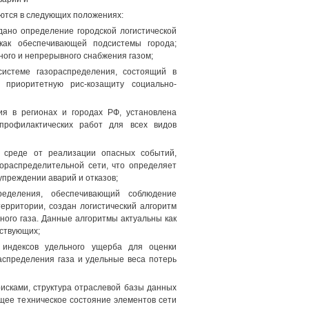
аются в следующих положениях:
дано определение городской логистической
как обеспечивающей подсистемы города;
ного и непрерывного снабжения газом;
системе газораспределения, состоящий в
приоритетную рис-козащиту социально-
ия в регионах и городах РФ, установлена
-профилактических работ для всех видов
 среде от реализации опасных событий,
зораспределительной сети, что определяет
упреждении аварий и отказов;
пределения, обеспечивающий соблюдение
территории, создан логистический алгоритм
ного газа. Данные алгоритмы актуальны как
йствующих;
 индексов удельного ущерба для оценки
аспределения газа и удельные веса потерь
исками, структура отраслевой базы данных
щее техническое состояние элементов сети