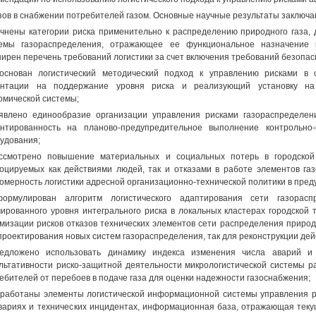
зов в снабжении потребителей газом. Основные научные результаты заключ
очнены категории риска применительно к распределению природного газа, 
темы газораспределения, отражающее ее функциональное назначение 
ирен перечень требований логистики за счет включения требований безопас
основан логистический методический подход к управлению рисками в 
ентации на поддержание уровня риска и реализующий установку на 
омической системы;
явлено единообразие организации управления рисками газораспределен
нтированность на планово-предупредительное выполнение контрольно
удования;
ссмотрено повышение материальных и социальных потерь в городской
оцируемых как действиями людей, так и отказами в работе элементов га
омерность логистики адресной организационно-технической политики в пред
формулирован алгоритм логистического адаптирования сети газорас
ированного уровня интегрального риска в локальных кластерах городской 
мизации рисков отказов технических элементов сети распределения природ
проектирования новых систем газораспределения, так для реконструкции де
редложено использовать динамику индекса изменения числа аварий и
льтативности риско-защитной деятельности микрологистической системы р
ебителей от перебоев в подаче газа для оценки надежности газоснабжения;
зработаны элементы логистической информационной системы управления р
вариях и технических инцидентах, информационная база, отражающая теку