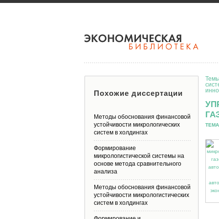
Темы
сист
инно
Похожие диссертации
УП
ГА
Методы обоснования финансовой
устойчивости микрологических
ТЕМА
систем в холдингах
Формирование
микрологистической системы на
основе метода сравнительного
анализа
Методы обоснования финансовой
устойчивости микрологистических
систем в холдингах
Формирование и