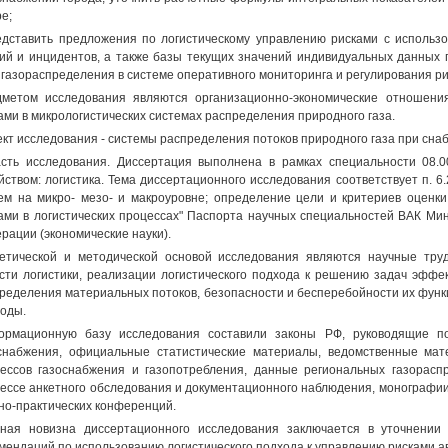
е;
едставить предложения по логистическому управлению рисками с исполь
ий и инцидентов, а также базы текущих значений индивидуальных данных 
 газораспределения в системе оперативного мониторинга и регулирования ри
метом исследования являются организационно-экономические отношени
ами в микрологистических системах распределения природного газа.
кт исследования - системы распределения потоков природного газа при сна
сть исследования. Диссертация выполнена в рамках специальности 08.
йством: логистика. Тема диссертационного исследования соответствует п. 6
ем на микро- мезо- и макроуровне; определение цели и критериев оценки 
ами в логистических процессах" Паспорта научных специальностей ВАК Мин
рации (экономические науки).
етической и методической основой исследования являются научные тру
сти логистики, реализации логистического подхода к решению задач эффе
ределения материальных потоков, безопасности и бесперебойности их функ
оды.
рмационную базу исследования составили законы РФ, руководящие по
снабжения, официальные статистические материалы, ведомственные мат
ессов газоснабжения и газопотребления, данные региональных газорасп
ессе анкетного обследования и документационного наблюдения, монографии
но-практических конференций.
ная новизна диссертационного исследования заключается в уточнении 
мендаций по использованию логистического подхода к управлению рисками а