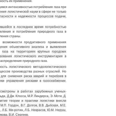
ность их применения.
имся интенсивностью потребления газа при
ния логистической науки в сфере не только
пасности и надежности процессов подачи,
вившейся в последнее время потребностью
деления и потребления природного газа в
еления страны.
я возможности продуктивного применения
дения объективного анализа и выявления
 газа на территориях крупных городских
зования логистического инструментария в
аспределения природного газа.
сть логистического методологистического
цессов производства разных отраслей. Но
 для снижения риска аварий и перебоев в
ики управления рисками в газоснабжении.
ассмотрены в работах зарубежных ученых-
да, Д.Дж. Клосса, М.Р. Линдерса, Э. Моте, Д.
витие теории и практики логистики внесли
М.П. Гордон, В.Г. Долгов, В.В. Дыбская, М.Е.
й, Л.Б. Ми-ротин, Л.Б. Некрасов, Ю.М. Неруш,
икова, В.И. Сергеев,