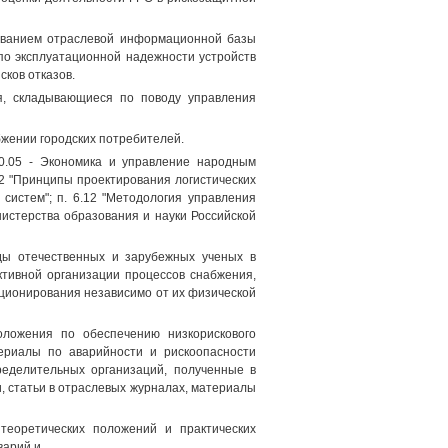
зованием отраслевой информационной базы
по эксплуатационной надежности устройств
сков отказов.
я, складывающиеся по поводу управления
бжении городских потребителей.
00.05 - Экономика и управление народным
.2 "Принципы проектирования логистических
систем"; п. 6.12 "Методология управления
истерства образования и науки Российской
ды отечественных и зарубежных ученых в
ктивной организации процессов снабжения,
ционирования независимо от их физической
ложения по обеспечению низкорискового
ериалы по аварийности и рискоопасности
ределительных организаций, полученные в
, статьи в отраслевых журналах, материалы
теоретических положений и практических
варий и