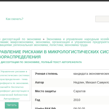
Как скачать?
 диссертаций по экономике
»
Экономика и управление народным хозяйс
емами; макроэкономика; экономика, организация и управление предприят
вациями; региональная экономика; логистика; экономика труда
РАВЛЕНИЕ РИСКАМИ В МИКРОЛОГИСТИЧЕСКИХ СИ
ЗОРАСПРЕДЕЛЕНИЯ
 ДИССЕРТАЦИИ ПО ЭКОНОМИКЕ, ПОЛНЫЙ ТЕКСТ АВТОРЕФЕРАТА
Ученая степень
кандидата экономических
Автор
Недлин, Михаил Самуил
Место защиты
Саратов
Автореферат
Год
2010
Читать
Шифр ВАК РФ
08.00.05