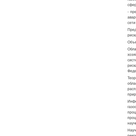
сфер
- пр
авар
сети
Пред
риск
Объе
Обла
хозя
сист
риск
Феде
Теор
обла
расп
прир
Инфо
газо
проц
проц
науч
Науч
реко