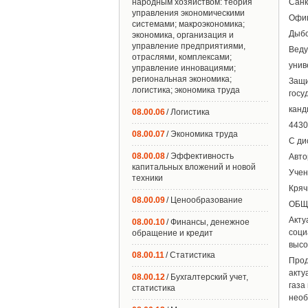
народным хозяйством: теория
Санк
управления экономическими
Офиц
системами; макроэкономика;
Дыбс
экономика, организация и
управление предприятиями,
Веду
отраслями, комплексами;
унив
управление инновациями;
региональная экономика;
Защ
логистика; экономика труда
госу
канд
08.00.06
/ Логистика
4430
08.00.07
/ Экономика труда
С ди
08.00.08
/ Эффективность
Авто
капитальных вложений и новой
Учен
техники
Кряч
08.00.09
/ Ценообразование
ОБЩ
Акту
08.00.10
/ Финансы, денежное
соци
обращение и кредит
высо
08.00.11
/ Статистика
Прод
акту
08.00.12
/ Бухгалтерский учет,
газа
статистика
необ