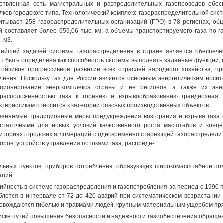
етвленная сеть магистральных и распределительных газопроводов обес
лков городского типа. Технологический комплекс газораспределительной сис
итывает 258 газораспределительных организаций (ГРО) в 78 регионах, о
й составляет более 659,06 тыс. км, а объемы транспортируемого газа по 
. м3.
ейшей задачей системы газораспределения в стране является обеспечен
т быть определена как способность системы выполнять заданные функции,
тойчивое прогрессивное развитие всех отраслей народного хозяйства, п
ления. Поскольку газ для России является основным энергетическим носит
ционирование энергкомплекса страны и ее регионов, а также их эне
расположенностью газа к горению и взрывообразованию грандиозная 
ктеристикам относится к категории опасных производственных объектов.
еняемые традиционные меры предупреждения возгорания и взрыва газа в
статочными для новых условий качественного роста масштабов и конце
иториях городских агломераций с одновременно стареющей газораспредели
оров, устройств управления потоками газа, распреде-
льных пунктов, приборов потребления, образующих широкомасштабное по
аций.
ийность в системе газораспределения и газопотребления за период с 1990 п
блется в интервале от 72 до 420 аварий при систематическом возрастании 
овождаются гибелью и травмами людей, крупным материальным ущербом прям
иске путей повышения безопасности и надежности газообеспечения обращаю