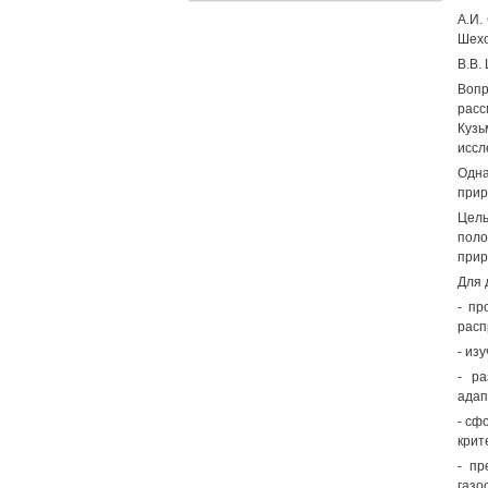
A.И.
Шехо
B.В.
Воп
расс
Кузь
иссл
Одна
прир
Цель
поло
прир
Для 
- пр
расп
- из
- ра
адап
- сф
крит
- пр
газо