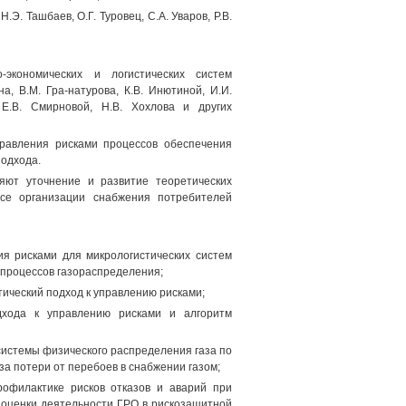
.Э. Ташбаев, О.Г. Туровец, С.А. Уваров, Р.В.
-экономических и логистических систем
на, В.М. Гра-натурова, К.В. Инютиной, И.И.
, Е.В. Смирновой, Н.В. Хохлова и других
равления рисками процессов обеспечения
подхода.
яют уточнение и развитие теоретических
се организации снабжения потребителей
ия рисками для микрологистических систем
 процессов газораспределения;
стический подход к управлению рисками;
дхода к управлению рисками и алгоритм
системы физического распределения газа по
а потери от перебоев в снабжении газом;
рофилактике рисков отказов и аварий при
 оценки деятельности ГРО в рискозащитной