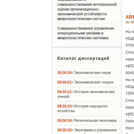
совершенствование интегральной
оценки организационно-
экономической устойчивости
АВ
микрологистических систем
ПО Т
Совершенствование управления
На п
операционными рисками в
микрологистических системах
НЕД
УПР
Спец
Каталог диссертаций
наро
АВТО
08.00.00
/ Экономические науки
0046
На п
08.00.01
/ Экономическая теория
НЕД
08.00.02
/ История экономических
УПР
учений
Спец
08.00.03
/ История народного
наро
хозяйства
АВТО
08.00.04
/ Региональная экономика
Рабо
Науч
08.00.05
/ Экономика и управление