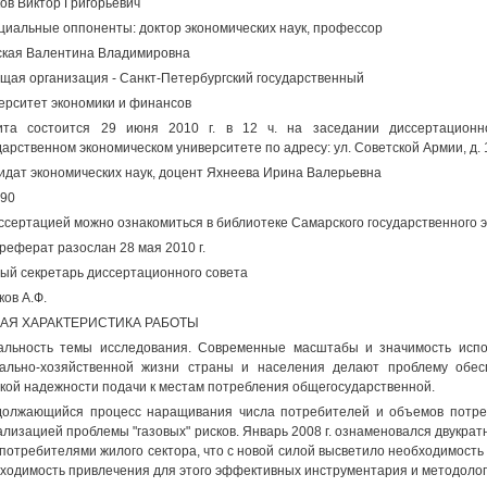
ов Виктор Григорьевич
иальные оппоненты: доктор экономических наук, профессор
кая Валентина Владимировна
щая организация - Санкт-Петербургский государственный
ерситет экономики и финансов
ита состоится 29 июня 2010 г. в 12 ч. на заседании диссертационн
дарственном экономическом университете по адресу: ул. Советской Армии, д. 14
идат экономических наук, доцент Яхнеева Ирина Валерьевна
90
ссертацией можно ознакомиться в библиотеке Самарского государственного 
реферат разослан 28 мая 2010 г.
ый секретарь диссертационного совета
ков А.Ф.
АЯ ХАРАКТЕРИСТИКА РАБОТЫ
альность темы исследования. Современные масштабы и значимость испо
ально-хозяйственной жизни страны и населения делают проблему обес
кой надежности подачи к местам потребления общегосударственной.
олжающийся процесс наращивания числа потребителей и объемов потреб
ализацией проблемы "газовых" рисков. Январь 2008 г. ознаменовался двукра
 потребителями жилого сектора, что с новой силой высветило необходимость
ходимость привлечения для этого эффективных инструментария и методолог