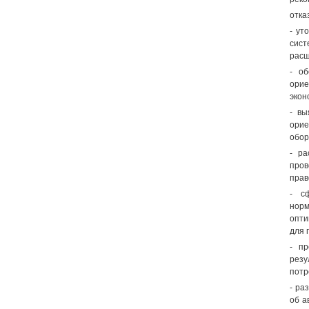
отка
- ут
сис
расш
- об
ори
экон
- вы
орие
обор
- ра
пров
прав
- с
норм
опти
для 
- п
резу
потр
- ра
об а