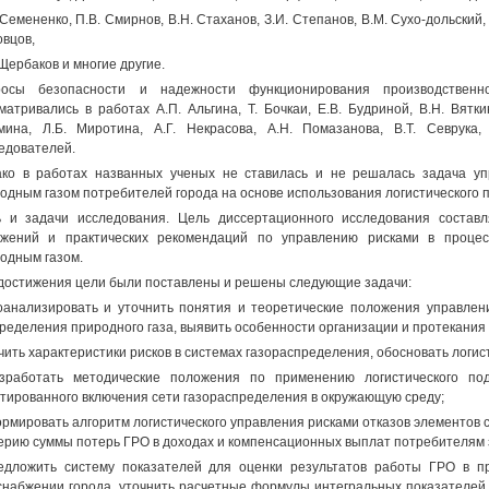
 Семененко, П.В. Смирнов, В.Н. Стаханов, З.И. Степанов, В.М. Сухо-дольский, Н
вцов,
 Щербаков и многие другие.
росы безопасности и надежности функционирования производственно
матривались в работах А.П. Альгина, Т. Бочкаи, Е.В. Будриной, В.Н. Вятки
мина, Л.Б. Миротина, А.Г. Некрасова, А.Н. Помазанова, В.Т. Севрука
едователей.
ко в работах названных ученых не ставилась и не решалась задача уп
одным газом потребителей города на основе использования логистического 
 и задачи исследования. Цель диссертационного исследования составл
жений и практических рекомендаций по управлению рисками в процес
одным газом.
достижения цели были поставлены и решены следующие задачи:
оанализировать и уточнить понятия и теоретические положения управлен
ределения природного газа, выявить особенности организации и протекания
учить характеристики рисков в системах газораспределения, обосновать логи
зработать методические положения по применению логистического по
тированного включения сети газораспределения в окружающую среду;
ормировать алгоритм логистического управления рисками отказов элементов 
ерию суммы потерь ГРО в доходах и компенсационных выплат потребителям з
едложить систему показателей для оценки результатов работы ГРО в п
снабжении города, уточнить расчетные формулы интегральных показателей