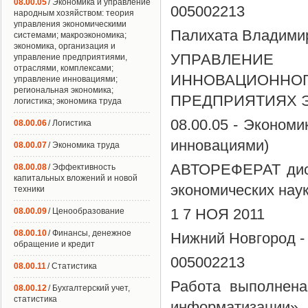
08.00.05
/ Экономика и управление
005002213
народным хозяйством: теория
управления экономическими
Палихата Владими
системами; макроэкономика;
экономика, организация и
УПРАВЛЕНИЕ
управление предприятиями,
отраслями, комплексами;
ИННОВАЦИОНН
управление инновациями;
региональная экономика;
ПРЕДПРИЯТИЯХ 
логистика; экономика труда
08.00.05 - Эконом
08.00.06
/ Логистика
инновациями)
08.00.07
/ Экономика труда
АВТОРЕФЕРАТ дисс
08.00.08
/ Эффективность
капитальных вложений и новой
экономических нау
техники
1 7 НОЯ 2011
08.00.09
/ Ценообразование
08.00.10
/ Финансы, денежное
Нижний Новгород -
обращение и кредит
005002213
08.00.11
/ Статистика
Работа выполнен
08.00.12
/ Бухгалтерский учет,
статистика
информатизации»