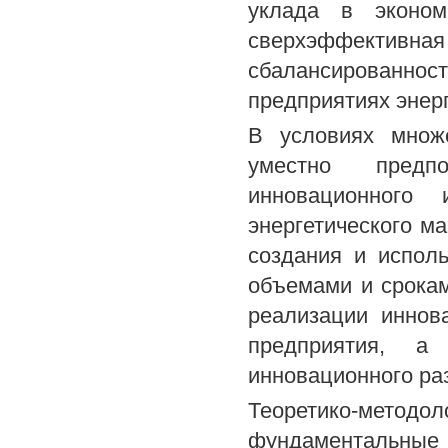
уклада в эконом
сверхэффективн
сбалансированнос
предприятиях энер
В условиях множе
уместно предп
инновационного 
энергетического м
создания и испол
объемами и срокам
реализации иннов
предприятия, а 
инновационного ра
Теоретико-метод
фундаментальн