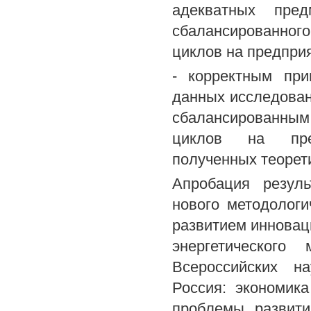
адекватных пред
сбалансированног
циклов на предпри
- корректным при
данных исследован
сбалансированным
циклов на пред
полученных теорет
Апробация резул
нового методолог
развитием инновац
энергетическог
Всероссийских на
Россия: экономика
проблемы развити