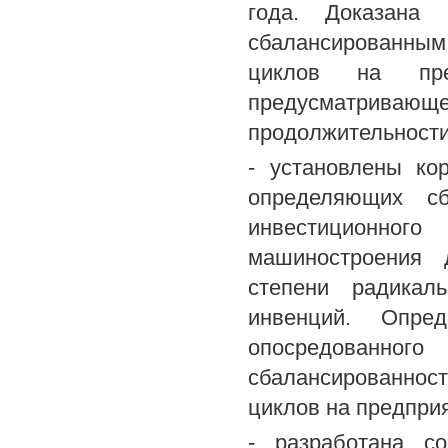
года. Доказана 
сбалансированным
циклов на пред
предусматрив
продолжительности
- установлены ко
определяющих сб
инвестиционног
машиностроения 
степени радикал
инвенций. Опре
опосредованно
сбалансированнос
циклов на предпри
- разработана с