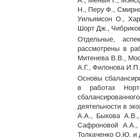
А., Менын Г., Мэнс
Н., Перу Ф., Смирно
Уильямсон О., Хар
Шорт Дж., Чибриков
Отдельные, аспе
рассмотрены в раб
Митенева В.В., Мос
А.Г., Филонова И.П.
Основы сбалансиро
в работах Нор
сбалансированно
деятельности в эк
A.A., Быкова A.B.
Сафроновой A.A.,
Толкаченко О.Ю. и 