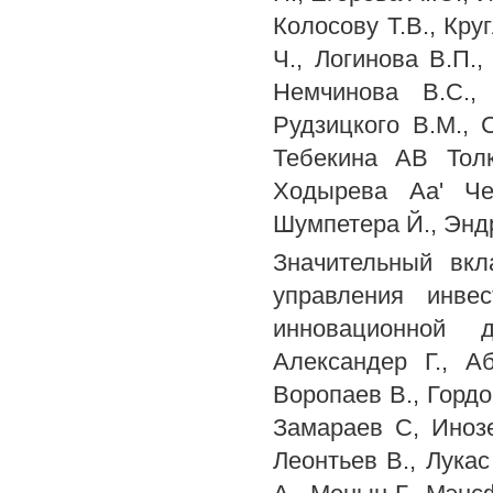
Колосову Т.В., Кру
Ч., Логинова В.П.,
Немчинова B.C.,
Рудзицкого В.М., С
Тебекина AB Толк
Ходырева Аа' Че
Шумпетера Й., Эндр
Значительный вкл
управления инве
инновационной д
Александер Г., А
Воропаев В., Гордо
Замараев С, Инозе
Леонтьев В., Лукас