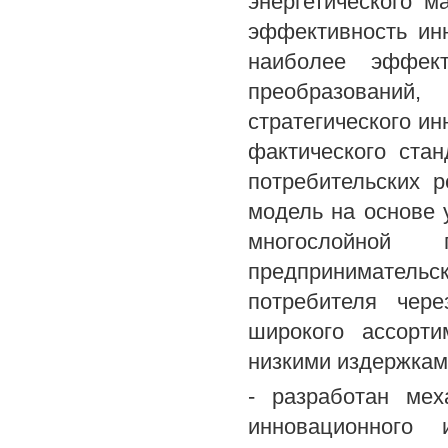
энергетического 
эффективность ин
наиболее эффект
преобразовани
стратегического ин
фактического ста
потребительских 
модель на основе 
многослойной 
предпринимательс
потребителя чер
широкого ассорти
низкими издержкам
- разработан мех
инновационного 