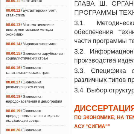
08.00.11
/ Статистика
ГЛАВА Ш. ОРГА
08.00.12
/ Бухгалтерский учет,
ПРОГРАММЫ ТЕХН
статистика
3.1. Методичес
08.00.13
/ Математические и
инструментальные методы
обеспечения техн
экономики
части программы т
08.00.14
/ Мировая экономика
3.2. Информацион
08.00.15
/ Экономика зарубежных
социалистических стран
производства изде
08.00.16
/ Экономика
3.3. Специфика 
капиталистических стран
различных типов п
08.00.17
/ Экономика
развивающихся стран
3.4. Выбор структ
08.00.18
/ Экономика
народонаселения и демография
ДИССЕРТАЦИЯ
08.00.19
/ Экономика
природопользования и охраны
ПО ЭКОНОМИКЕ, НА Т
окружающей среды
АСУ "СИГМА""
08.00.20
/ Экономика