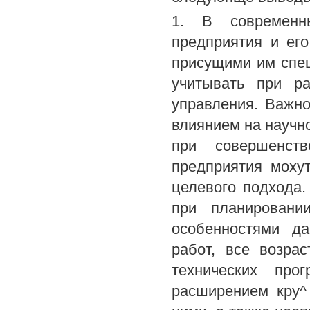
1. В современны
предприятия и ег
присущими им спе
учитывать при р
управления. Важно
влиянием на научн
при совершенств
предприятия моху
целевого подхода.
при планировани
особенностями да
работ, все возра
технических про
расширением кру^