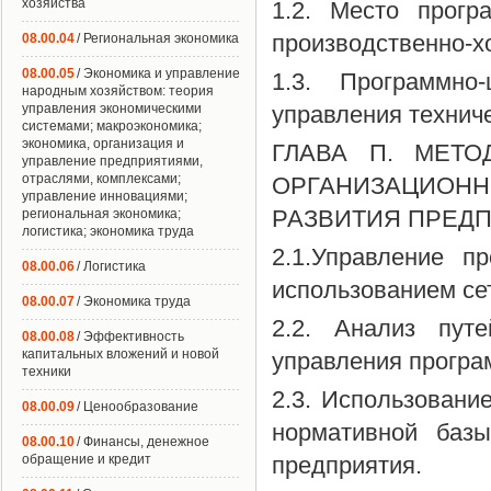
хозяйства
1.2. Место прогр
производственно-х
08.00.04
/ Региональная экономика
08.00.05
/ Экономика и управление
1.3. Программно
народным хозяйством: теория
управления экономическими
управления технич
системами; макроэкономика;
экономика, организация и
ГЛАВА П. МЕТ
управление предприятиями,
отраслями, комплексами;
ОРГАНИЗАЦИОН
управление инновациями;
РАЗВИТИЯ ПРЕДП
региональная экономика;
логистика; экономика труда
2.1.Управление п
08.00.06
/ Логистика
использованием се
08.00.07
/ Экономика труда
2.2. Анализ пут
08.00.08
/ Эффективность
капитальных вложений и новой
управления програ
техники
2.3. Использовани
08.00.09
/ Ценообразование
нормативной базы
08.00.10
/ Финансы, денежное
обращение и кредит
предприятия.