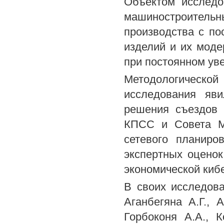
Объектом исследо
машиностроител
производства с п
изделий и их моде
при постоянном ув
Методологическо
исследования яви
решения съездов
КПСС и Совета М
сетевого планиро
экспертных оцено
экономической киб
В своих исследова
Аганбегяна А.Г., 
Горбоконя А.А., К