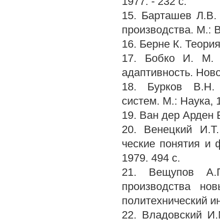
1977. - 232 с.
15. Барташев Л.В.
производства. М.: 
16. Берне К. Теория
17. Бобко И. М.
адаптивность. Новос
18. Бурков В.Н.
систем. М.: Наука, 1
19. Ван дер Арден Б
20. Венецкий И.Т
ческие понятия и 
1979. 494 с.
21. Вещупов А.П
производства нов
политехнический инс
22. Владовский И