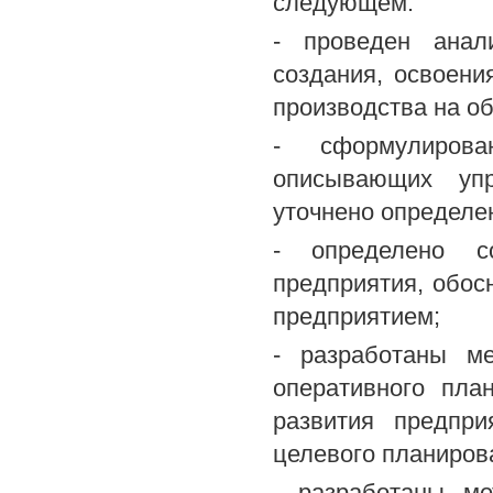
следующем:
- проведен анал
создания, освоени
производства на об
- сформулирова
описывающих упр
уточнено определен
- определено со
предприятия, обос
предприятием;
- разработаны ме
оперативного пла
развития предпри
целевого планиров
- разработаны ме