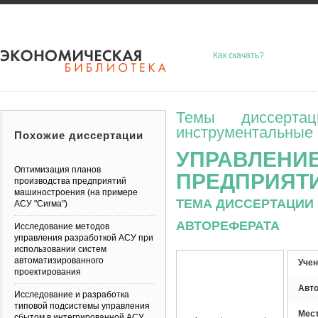
Как скачать?
Темы диссерта
инструментальные 
Похожие диссертации
УПРАВЛЕНИЕ
Оптимизация планов
ПРЕДПРИЯТИ
производства предприятий
машиностроения (на примере
ТЕМА ДИССЕРТАЦИИ 
АСУ "Сигма")
АВТОРЕФЕРАТА
Исследование методов
управления разработкой АСУ при
использовании систем
автоматизированного
Учен
проектирования
Авт
Исследование и разработка
типовой подсистемы управления
Мес
сбытом в интегрированной АСУ