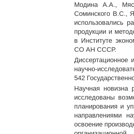
Модина А.А., Мяс
Соминского B.C., Я
использовались р
продукции и метод
в Институте экон
СО АН СССР.
Диссертационное 
научно-исследова
542 Государственно
Научная новизна 
исследованы возм
планирования и у
направлениями на
освоение производс
организационной