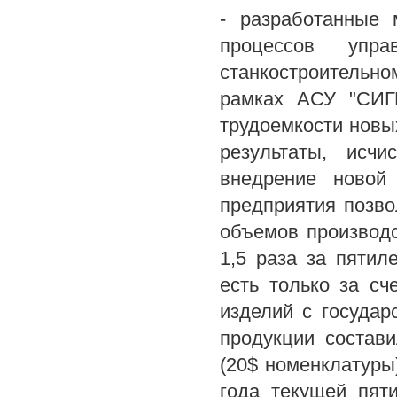
- разработанные
процессов упр
станкостроитель
рамках АСУ "СИГМ
трудоемкости новы
результаты, исч
внедрение новой
предприятия позво
объемов производс
1,5 раза за пятил
есть только за сч
изделий с госуда
продукции состави
(20$ номенклатуры
года текущей пят