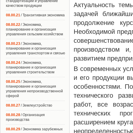
стандартизации и управление
Актуальность тем
качеством продукции
задачей ближайши
08.00.21
/ Транзитивная экономика
продолжение курс
08.00.22
/ Экономика,
планирование и организация
Необходимой предп
управления сельским хозяйством
совершенствов
08.00.23
/ Экономика,
производством и,
планирование и организация
управления транспортом и связью
развитием предпри
08.00.24
/ Экономика,
В современных усл
планирование и организация
управления строительством
и его продукции 
08.00.25
/ Экономика,
особенностями. П
планирование и организация
управления непроизводственной
технического раз
сферой
работ, все возра
08.00.27
/ Землеустройство
технических про
08.00.28
/ Организация
производства
расширением круга
08.00.29
/ Экономика зарубежных
неопределенностью