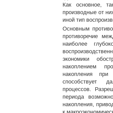
Как основное, т
производные от них
иной тип воспроизв
Основным противо
противоречие меж
наиболее глубок
воспроизводстве
экономики обос
накоплением пр
накопления при
способствует д
процессов. Разре
периода возможн
накопления, приво
к макроэкономичес