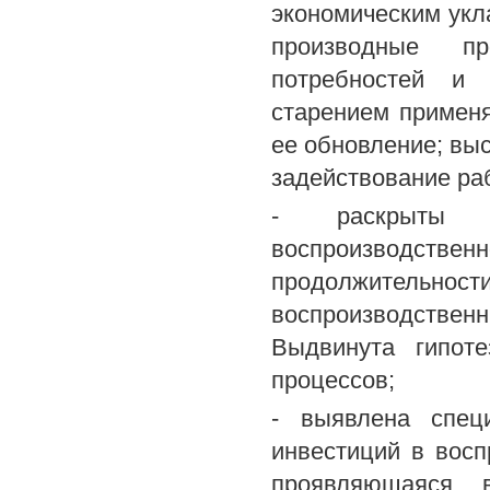
экономическим укл
производные п
потребностей и 
старением примен
ее обновление; вы
задействование раб
- раскрыты сп
воспроизводствен
продолжительно
воспроизводствен
Выдвинута гипот
процессов;
- выявлена спец
инвестиций в восп
проявляющаяся 