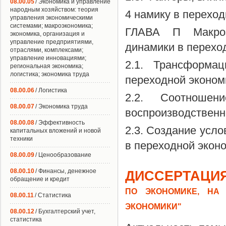
08.00.05
/ Экономика и управление
народным хозяйством: теория
4 намику в переход
управления экономическими
системами; макроэкономика;
ГЛАВА П Макроэк
экономика, организация и
управление предприятиями,
динамики в перехо
отраслями, комплексами;
управление инновациями;
2.1. Трансформац
региональная экономика;
логистика; экономика труда
переходной эконом
08.00.06
/ Логистика
2.2. Соотношен
08.00.07
/ Экономика труда
воспроизводственн
08.00.08
/ Эффективность
2.3. Создание усл
капитальных вложений и новой
техники
в переходной экон
08.00.09
/ Ценообразование
08.00.10
/ Финансы, денежное
ДИССЕРТАЦИЯ
обращение и кредит
ПО ЭКОНОМИКЕ, НА
08.00.11
/ Статистика
ЭКОНОМИКИ"
08.00.12
/ Бухгалтерский учет,
статистика