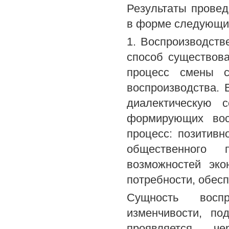
Результаты прове
в форме следующи
1. Воспроизводств
способ существов
процесс смены с
воспроизводства. 
диалектическую с
формирующих вос
процесс: позитивн
общественного 
возможностей эко
потребности, обес
Сущность восп
изменчивости, по
проявляется че