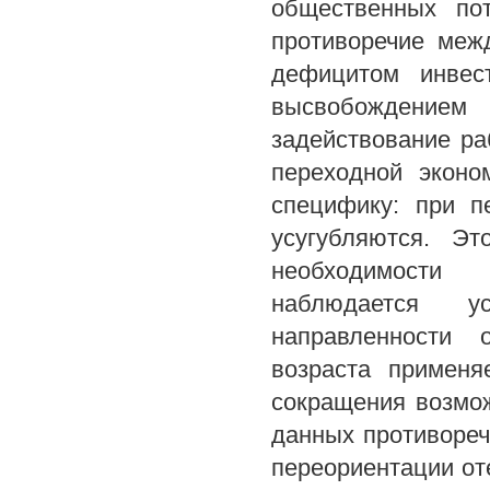
общественных по
противоречие меж
дефицитом инвес
высвобождение
задействование ра
переходной эконо
специфику: при п
усугубляются. Э
необходимости 
наблюдается у
направленности о
возраста применя
сокращения возмо
данных противореч
переориентации оте