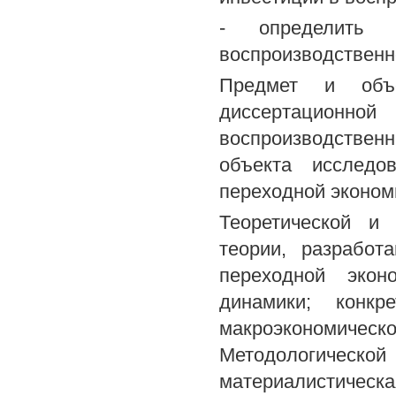
- определить 
воспроизводственн
Предмет и объе
диссертацион
воспроизводствен
объекта исследо
переходной эконом
Теоретической и 
теории, разработ
переходной эконо
динамики; конкр
макроэкономич
Методологичес
материалистичес