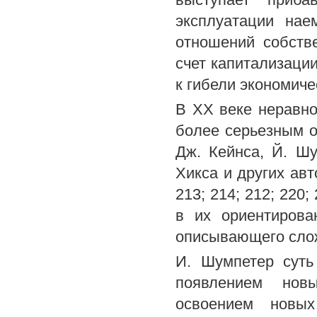
эксплуатации нае
отношений собстве
счет капитализаци
к гибели экономиче
В XX веке неравно
более серьезным о
Дж. Кейнса, Й. Шу
Хикса и других авто
213; 214; 212; 220
в их ориентирова
описывающего слож
И. Шумпетер суть
появлением новы
освоением новы