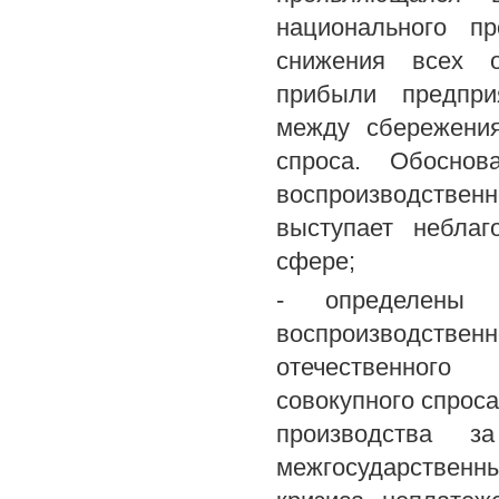
национального п
снижения всех о
прибыли предпри
между сбережения
спроса. Обоснов
воспроизводстве
выступает неблаг
сфере;
- определены 
воспроизводствен
отечественного
совокупного спрос
производства з
межгосударственн