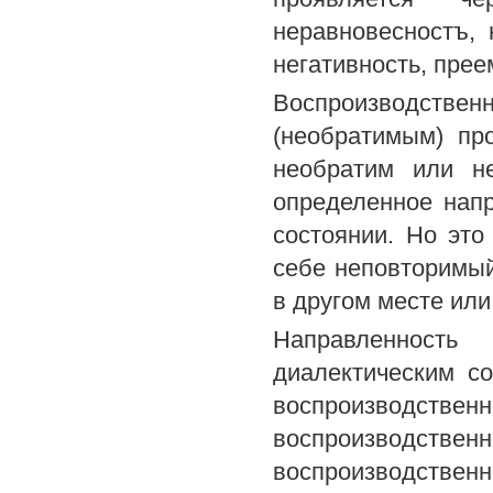
неравновесностъ, 
негативность, прее
Воспроизводст
(необратимым) пр
необратим или н
определенное нап
состоянии. Но это
себе неповторимый
в другом месте или
Направленность 
диалектическим с
воспроизводств
воспроизводст
воспроизводст