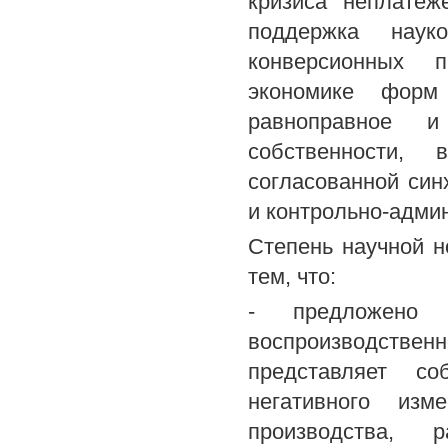
кризиса неплатеж
поддержка наук
конверсионных п
экономике форм 
равноправное 
собственности, 
согласованной син
и контрольно-адми
Степень научной н
тем, что:
- предложено а
воспроизводстве
представляет со
негативного изм
производства, 