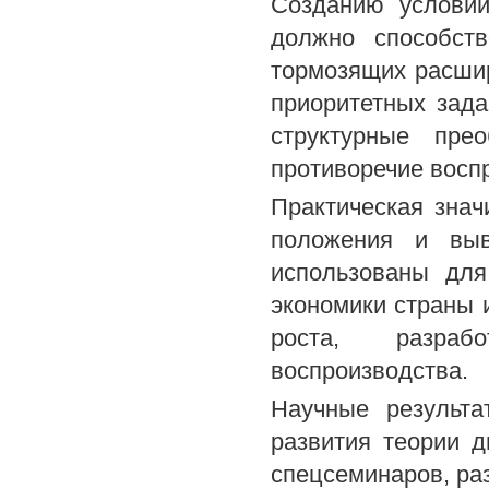
Созданию условий
должно способств
тормозящих расшир
приоритетных зад
структурные пре
противоречие восп
Практическая знач
положения и выв
использованы для
экономики страны 
роста, разраб
воспроизводства.
Научные результа
развития теории д
спецсеминаров, раз