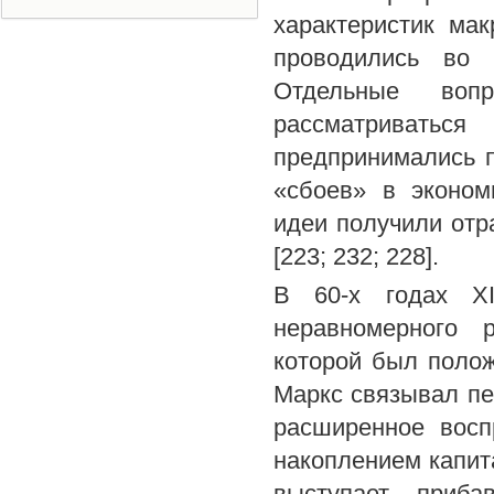
характеристик ма
проводились во 
Отдельные вопр
рассматриватьс
предпринимались 
«сбоев» в эконом
идеи получили отр
[223; 232; 228].
В 60-х годах XI
неравномерного 
которой был полож
Маркс связывал пер
расширенное восп
накоплением капит
выступает приба