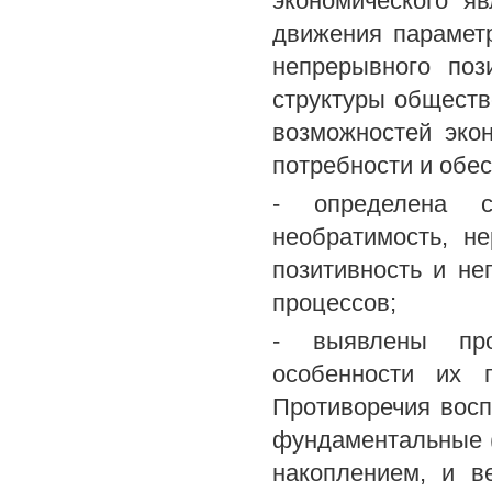
экономического я
движения параметр
непрерывного поз
структуры обществ
возможностей эко
потребности и обе
- определена с
необратимость, не
позитивность и не
процессов;
- выявлены про
особенности их 
Противоречия вос
фундаментальные (
накоплением, и в