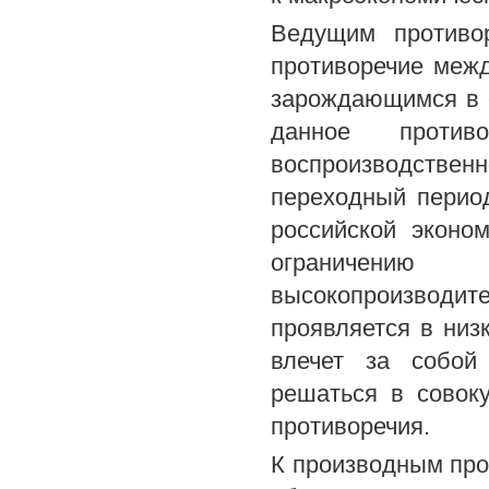
Ведущим противор
противоречие меж
зарождающимся в 
данное проти
воспроизводственн
переходный период
российской эконо
ограничению 
высокопроизводит
проявляется в низ
влечет за собой
решаться в совок
противоречия.
К производным про