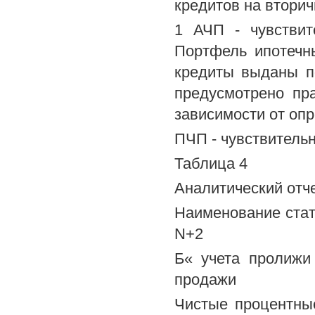
кредитов на втори
1 АЧП - чувствит
Портфель ипотечн
кредиты выданы п
предусмотрено пр
зависимости от оп
ПЧП - чувствитель
Таблица 4
Аналитический отче
Наименование стат
N+2
Б« учета пролижи
продажи
Чистые процентны