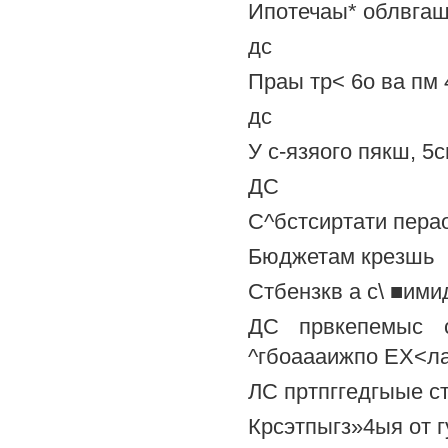
Ипотечаы* облвгаш
дс
Праы тр< 6о ва пм 
дс
У с-язяого пякш, 
ДС
С^бстсиртати пера
Бюджетам крезшь
Стбензкв а с\ ■им
ДС првкепемыс 
^гбоаааижпо ЕХ<ла
ЛС пртпггедгыые ст
Крсэтпыгз»4ыя от г