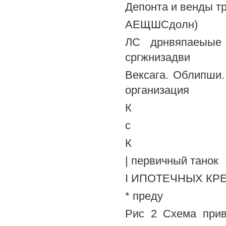
Депонта и венды т
АЕЩШСдолн)
ЛС дрнвяпаеыые 
сргжнизадви
Вексага. Облипши.
организация
К
с
К
| первичный танок
I ИПОТЕЧНЫХ КР
* преду
Рис 2 Схема прив