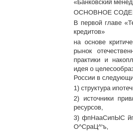
«Банковский мене
ОСНОВНОЕ СОДЕ
В первой главе «Т
кредитов»
на основе критич
рынок отечествен
практики и накоп
идея о целесообраз
России в следующи
1) структура ипоте
2) источники при
ресурсов,
3) фпНааСипЫС й
О^СраЦ^'ъ,