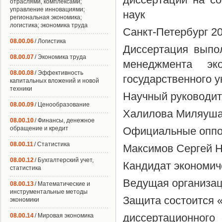
отраслями, комплексами;
управление инновациями;
наук
региональная экономика;
логистика; экономика труда
Санкт-Петербург 2
08.00.06
/ Логистика
Диссертация выпо
08.00.07
/ Экономика труда
менеджмента эко
08.00.08
/ Эффективность
государственного у
капитальных вложений и новой
техники
Научный руководит
08.00.09
/ Ценообразование
Халилова Миляуша
08.00.10
/ Финансы, денежное
обращение и кредит
Официальные оппон
08.00.11
/ Статистика
Максимов Сергей 
08.00.12
/ Бухгалтерский учет,
Кандидат экономич
статистика
Ведущая организац
08.00.13
/ Математические и
инструментальные методы
Защита состоится «
экономики
диссертационного
08.00.14
/ Мировая экономика