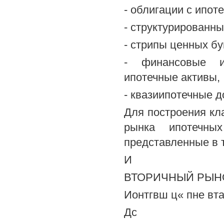
- облигации с ипот
- структурированн
- стрипы ценных бу
- финансовые ин
ипотечные активы,
- квазиипотечные 
Для построения кл
рынка ипотечных
представленные в 
И
ВТОРИЧНЫЙ РЫНО
Ионтгвш ц« пне вта
Дс