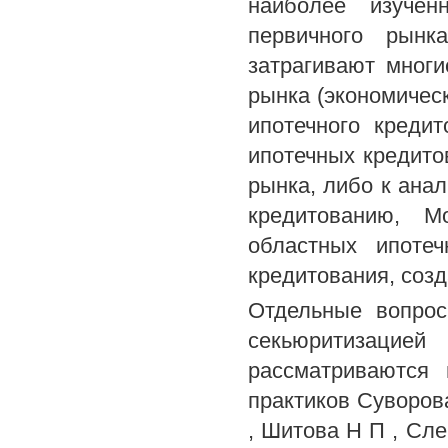
наиболее изучен
первичного рынк
затрагивают многи
рынка (экономическ
ипотечного креди
ипотечных кредито
рынка, либо к ана
кредитованию, М
областных ипоте
кредитования, соз
Отдельные вопрос
секьюритизацие
рассматриваются
практиков Суворова
, Шитова Н П , Сле