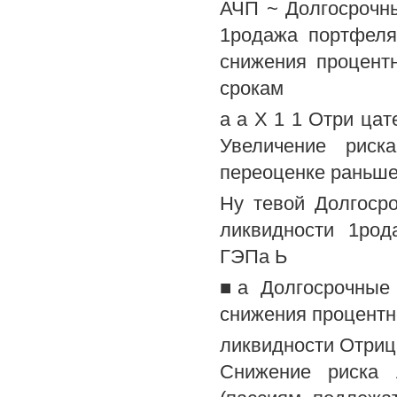
АЧП ~ Долгосрочн
1родажа портфеля
снижения процентн
срокам
а а X 1 1 Отри ца
Увеличение риск
переоценке раньше
Ну тевой Долгоср
ликвидности 1ро
ГЭПа Ь
■а Долгосрочные 
снижения процентно
ликвидности Отри
Снижение риска 