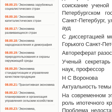
соискание ученой
08.00.15
/ Экономика зарубежных
социалистических стран
Петербургском го
08.00.16
/ Экономика
Санкт-Петербург, у
капиталистических стран
ауд
08.00.17
/ Экономика
развивающихся стран
С диссертацией м
08.00.18
/ Экономика
Горького Санкт-Пет
народонаселения и демография
Автореферат разосл
08.00.19
/ Экономика
природопользования и охраны
Ученый секретарь
окружающей среды
наук, профессор
08.00.20
/ Экономика
стандартизации и управление
Н С Воронова
качеством продукции
08.00.21
/ Транзитивная экономика
Актуальность темы
08.00.22
/ Экономика,
На современном э
планирование и организация
управления сельским хозяйством
роль ипотечного к
08.00.23
/ Экономика,
Проблема недоста