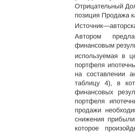
Отрицательный До
позиция Продажа к
Источник—авторска
Автором предла
финансовым резуль
используемая в ц
портфеля ипотечн
на составлении а
таблицу 4), в ко
финансовых резул
портфеля ипотечн
продажи необходи
снижения прибыли
которое произой