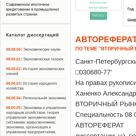
Современное ипотечное
Автореферат
Год
кредитование в промышленно
развитых странах
Читать
Шиф
Каталог диссертаций
АВТОРЕФЕРА
ПО ТЕМЕ "ВТОРИЧНЫЙ
08.00.00
/ Экономические науки
08.00.01
/ Экономическая теория
Санкт-Петербургск
08.00.02
/ История экономических
□030680-77'
учений
На правах рукопис
08.00.03
/ История народного
хозяйства
Ханенко Александр
08.00.04
/ Региональная экономика
ВТОРИЧНЫЙ РЫН
08.00.05
/ Экономика и управление
народным хозяйством: теория
Специальность 08 
управления экономическими
системами; макроэкономика;
АВТОРЕФЕРАТ
экономика, организация и
управление предприятиями,
диссертации на со