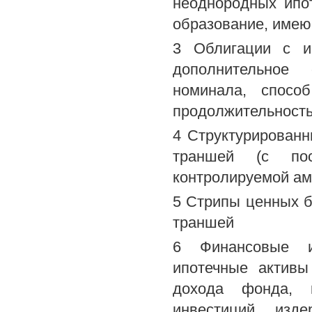
неоднородных ипо
образование, име
3 Облигации с и
дополнительное 
номинала, спосо
продолжительность
4 Структурирован
траншей (с пос
контролируемой амо
5 Стрипы ценных б
траншей
6 Финансовые ин
ипотечные активы
дохода фонда, 
инвестиций, изд