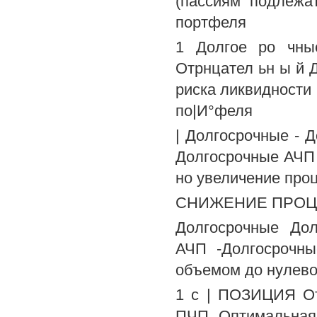
(пассиям подлежа
портфеля
1 Долгое ро чные
Отрнцател ьн ы й
риска ликвидности 
по|И°феля
| Долгосрочные - 
Долгосрочные АЧП
но увеличение про
СНИЖЕНИЕ ПРОЦ
Долгосрочные Дол
АЧП -Долгосрочн
объемом до нулев
1 с | ПОЗИЦИЯ От
ПЧП Оптимальная