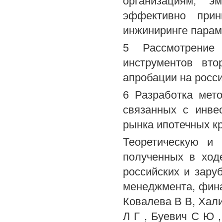
организациям, э
эффективно при
инжиниринге парам
5 Рассмотрение
инструментов вто
апробации на росс
6 Разработка мет
связанных с инве
рынка ипотечных к
Теоретическую и 
полученных в ход
российских и зару
менеджмента, фин
Ковалева В В, Хали
Л Г , Буевич С Ю ,