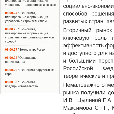
планирование и организация
социально-эконом
управления транспортом и связью
способов решения
08.00.24
/ Экономика,
планирование и организация
развитых стран, яв
управления строительством
Вторичный рынок
08.00.25
/ Экономика,
планирование и организация
ключевую роль н
управления непроизводственной
сферой
эффективность фор
08.00.27
/ Землеустройство
и доступного для н
08.00.28
/ Организация
и большими персп
производства
Российской Фед
08.00.29
/ Экономика зарубежных
стран
теоретические и пр
08.00.30
/ Экономика
Немаловажно отмет
предпринимательства
рынка получили до
И В , Цылиной Г А,
Максимова С Н , М