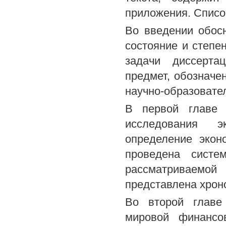
приложения. Списо
Во введении обос
состояние и степе
задачи диссерта
предмет, обозначен
научно-образовате
В первой главе 
исследования э
определение эконо
проведена систе
рассматриваемо
представлена хрон
Во второй главе 
мировой финансов