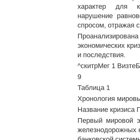
характер для ка
нарушение равнов
спросом, отражая 
Проанализиров
экономических кри
и последствия.
^скитрМег 1 ВизтеБв
9
Таблица 1
Хронология мировы
Название кризиса 
Первый мировой э
железнодорожных к
банковской систем