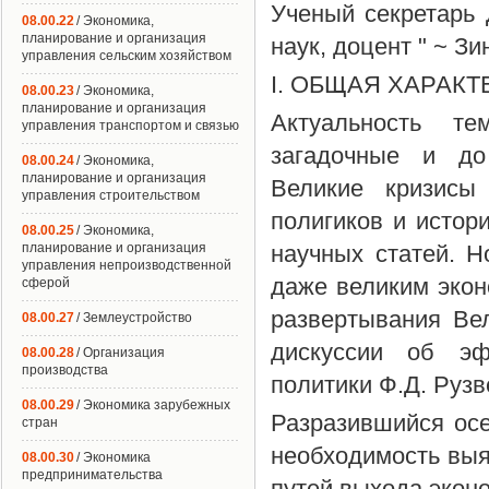
Ученый секретарь 
08.00.22
/ Экономика,
планирование и организация
наук, доцент " ~ Зи
управления сельским хозяйством
I. ОБЩАЯ ХАРАК
08.00.23
/ Экономика,
планирование и организация
Актуальность те
управления транспортом и связью
загадочные и до
08.00.24
/ Экономика,
планирование и организация
Великие кризисы 
управления строительством
полигиков и истор
08.00.25
/ Экономика,
планирование и организация
научных статей. Н
управления непроизводственной
даже великим экон
сферой
развертывания Вел
08.00.27
/ Землеустройство
дискуссии об эф
08.00.28
/ Организация
производства
политики Ф.Д. Рузв
08.00.29
/ Экономика зарубежных
Разразившийся осе
стран
необходимость выя
08.00.30
/ Экономика
предпринимательства
путей выхода эконо