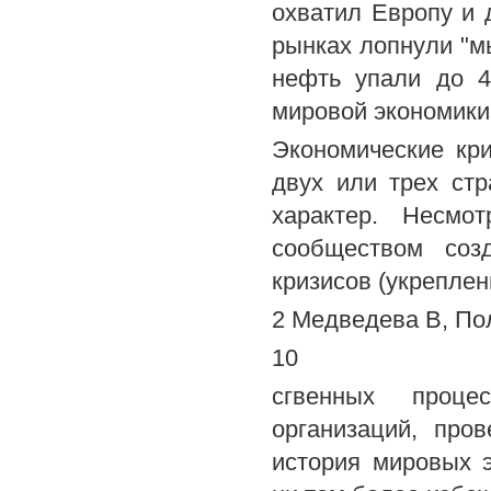
охватил Европу и 
рынках лопнули "м
нефть упали до 4
мировой экономики
Экономические кр
двух или трех ст
характер. Несм
сообществом соз
кризисов (укреплен
2 Медведева В, Пол
10
сгвенных проце
организаций, пров
история мировых э