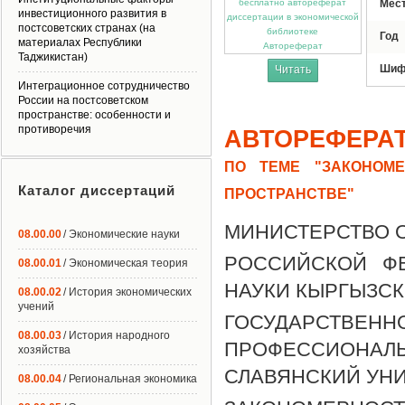
Мес
инвестиционного развития в
постсоветских странах (на
Год
материалах Республики
Автореферат
Таджикистан)
Шиф
Читать
Интеграционное сотрудничество
России на постсоветском
пространстве: особенности и
противоречия
АВТОРЕФЕРА
ПО ТЕМЕ "ЗАКОНОМ
Каталог диссертаций
ПРОСТРАНСТВЕ"
МИНИСТЕРСТВО О
08.00.00
/ Экономические науки
РОССИЙСКОЙ Ф
08.00.01
/ Экономическая теория
НАУКИ КЫРГЫЗС
08.00.02
/ История экономических
учений
ГОСУДАРСТВЕНН
08.00.03
/ История народного
ПРОФЕССИОНАЛ
хозяйства
СЛАВЯНСКИЙ УН
08.00.04
/ Региональная экономика