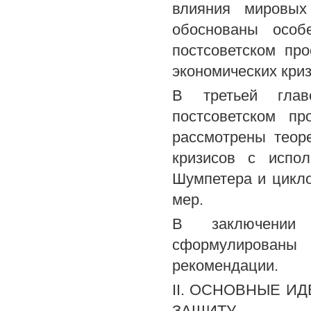
влияния мировых
обоснованы особ
постсоветском пр
экономических криз
В третьей глав
постсоветском пр
рассмотрены теор
кризисов с испол
Шумпетера и цикло
мер.
В заключении 
сформулированы 
рекомендации.
II. ОСНОВНЫЕ И
ЗАЩИТУ