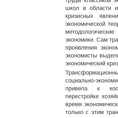
труды классиков э
школ в области и
кризисных явлен
экономической тео
методологически
экономики. Сам тр
проявления эконо
экономисты выдел
экономический криз
Трансформационн
социально-экономи
привела к коорд
перестройке хозяй
время экономическ
только с этим тр