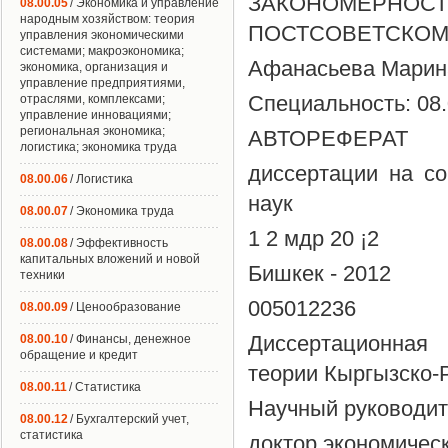
ЗАКОНОМЕРН
08.00.05
/ Экономика и управление
народным хозяйством: теория
ПОСТСОВЕТСКОМ
управления экономическими
системами; макроэкономика;
Афанасьева Марин
экономика, организация и
управление предприятиями,
Специальность: 08.
отраслями, комплексами;
управление инновациями;
региональная экономика;
АВТОРЕФЕРАТ
логистика; экономика труда
диссертации на со
08.00.06
/ Логистика
наук
08.00.07
/ Экономика труда
1 2 мдр 20 ¡2
08.00.08
/ Эффективность
капитальных вложений и новой
Бишкек - 2012
техники
005012236
08.00.09
/ Ценообразование
Диссертационная
08.00.10
/ Финансы, денежное
обращение и кредит
теории Кыргызско-
08.00.11
/ Статистика
Научный руководи
08.00.12
/ Бухгалтерский учет,
статистика
доктор экономическ