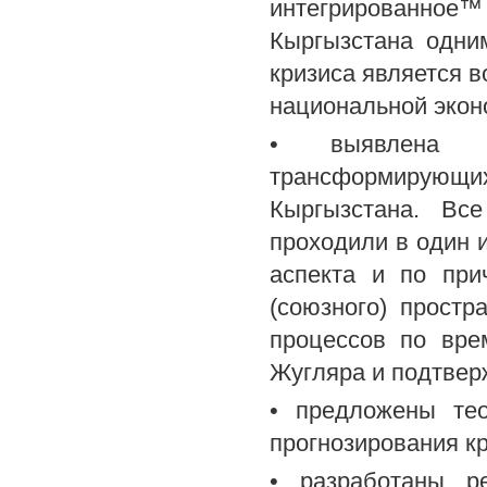
интегрированно
Кыргызстана одни
кризиса является в
национальной экон
• выявлена з
трансформирующих
Кыргызстана. Вс
проходили в один и
аспекта и по при
(союзного) простр
процессов по вре
Жугляра и подтверж
• предложены тео
прогнозирования к
• разработаны р