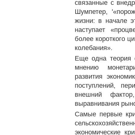
связанные с внедр
Шумпетер, '«поро
жизни: в начале 
наступает «процв
более короткого ц
колебания».
Еще одна теория 
мнению монетари
развития экономи
поступлений, пер
внешний фактор
выравнивания рыно
Самые первые кри
сельскохозяйств
экономические кр