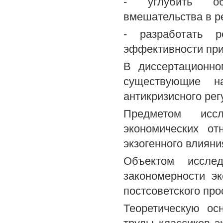
- углубить обо
вмешательства в р
- разработать 
эффективности при
В диссертационно
существующие н
антикризисного рег
Предметом иссл
экономических от
экзогенного влиян
Объектом исслед
закономерности э
постсоветского про
Теоретическую ос