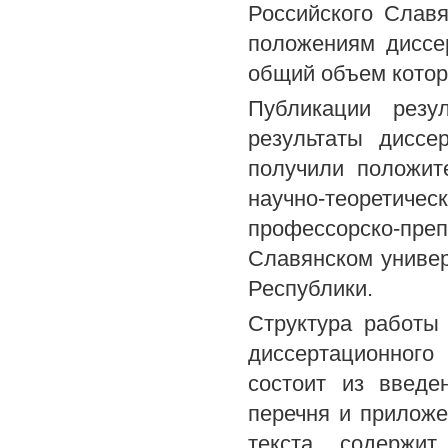
Российского Славя
положениям диссе
общий объем котор
Публикации резу
результаты диссе
получили положит
научно-теоретич
профессорско-пре
Славянском универ
Республики.
Структура работы
диссертационного
состоит из введе
перечня и приложе
текста, содержи