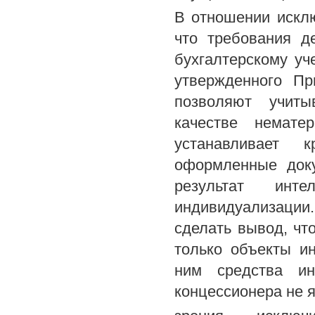
В отношении исклю
что требования д
бухгалтерскому уч
утвержденного П
позволяют учиты
качестве немате
устанавливает 
оформленные доку
результат инте
индивидуализации
сделать вывод, чт
только объекты и
ним средства ин
концессионера не 