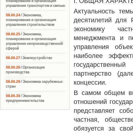
I. ОБЩАЯ ХАРАК
планирование и организация
управления транспортом и связью
Актуальность тем
08.00.24
/ Экономика,
десятилетий для 
планирование и организация
управления строительством
экономику част
08.00.25
/ Экономика,
менеджмента и пе
планирование и организация
управления непроизводственной
управления объек
сферой
наиболее эффект
08.00.27
/ Землеустройство
государственный
08.00.28
/ Организация
партнерство (да
производства
концессии.
08.00.29
/ Экономика зарубежных
стран
В самом общем ви
08.00.30
/ Экономика
отношений государ
предпринимательства
представляет соб
частная, обществ
обязуется за сво