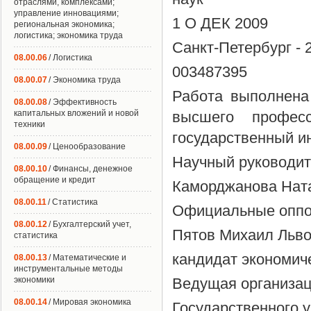
отраслями, комплексами;
управление инновациями;
1 О ДЕК 2009
региональная экономика;
логистика; экономика труда
Санкт-Петербург - 
08.00.06
/ Логистика
003487395
08.00.07
/ Экономика труда
Работа выполнена
08.00.08
/ Эффективность
капитальных вложений и новой
высшего професс
техники
государственный и
08.00.09
/ Ценообразование
Научный руководит
08.00.10
/ Финансы, денежное
обращение и кредит
Каморджанова Нат
08.00.11
/ Статистика
Официальные оппон
08.00.12
/ Бухгалтерский учет,
Пятов Михаил Льв
статистика
кандидат экономич
08.00.13
/ Математические и
инструментальные методы
экономики
Ведущая организац
08.00.14
/ Мировая экономика
Государственного 