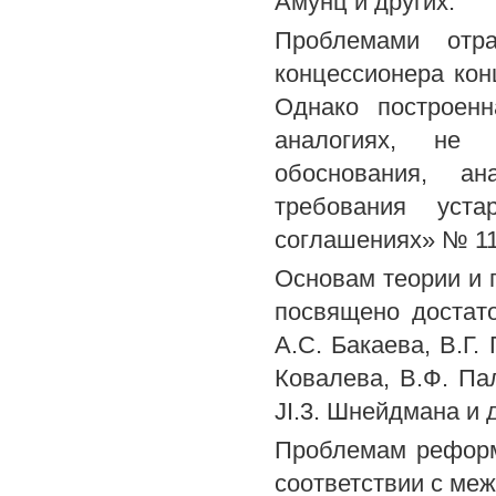
Амунц и других.
Проблемами отра
концессионера кон
Однако построен
аналогиях, не и
обоснования, а
требования уст
соглашениях» № 11
Основам теории и 
посвящено достат
A.C. Бакаева, В.Г. 
Ковалева, В.Ф. Пал
JI.3. Шнейдмана и 
Проблемам реформ
соответствии с ме