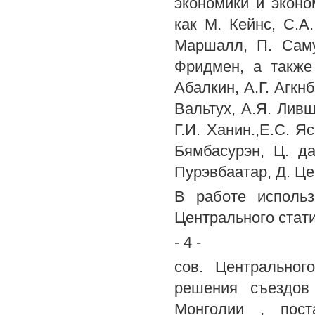
экономики и эконо
как М. Кейнс, С.А.
Маршалл, П. Саму
Фридмен, а также 
Абалкин, А.Г. Агкнб
Вальтух, А.Я. Ливш
Г.И. Ханин.,Е.С. Я
Бямбасурэн, Ц. да
Пурэвбаатар, Д. Це
В работе использ
Центрального стат
- 4 -
сов. Центральног
решения съездов
Монголии , пост