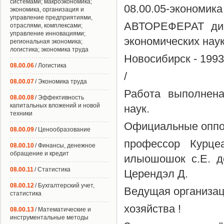
системами; макроэкономика;
08.00.05-экономик
экономика, организация и
управление предприятиями,
АВТОРЕФЕРАТ дисс
отраслями, комплексами;
управление инновациями;
экономических нау
региональная экономика;
логистика; экономика труда
Новосибирск - 1993
08.00.06
/ Логистика
/
08.00.07
/ Экономика труда
Работа выполнена
08.00.08
/ Эффективность
капитальных вложений и новой
наук.
техники
Официальные оппон
08.00.09
/ Ценообразование
профессор Курце
08.00.10
/ Финансы, денежное
обращение и кредит
илыошошок с.Е. д
08.00.11
/ Статистика
Церендэл Д.
08.00.12
/ Бухгалтерский учет,
Ведущая организац
статистика
хозяйства !
08.00.13
/ Математические и
инструментальные методы