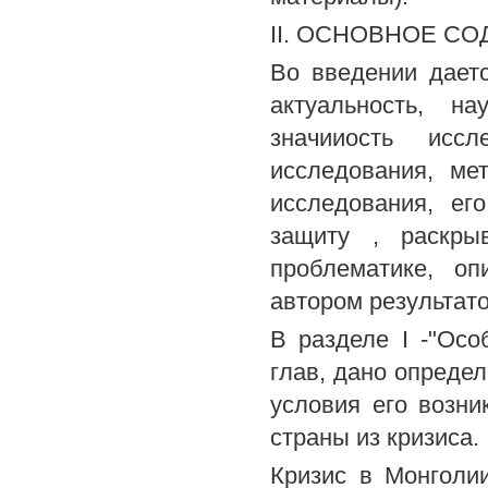
II. ОСНОВНОЕ С
Во введении дает
актуальность, на
значииость исс
исследования, ме
исследования, ег
защиту , раскры
проблематике, о
автором результато
В разделе I -"Осо
глав, дано опреде
условия его возн
страны из кризиса.
Кризис в Монголи