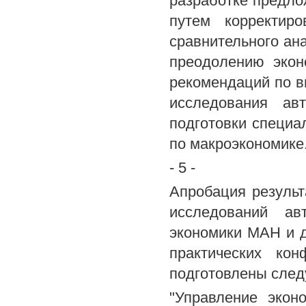
разработке предло
путем корректир
сравнительного ан
преодолению экон
рекомендаций по в
исследования ав
подготовки специа
по макроэкономике
- 5 -
Апробация результ
исследований ав
экономики МАН и д
практических ко
подготовлены сле
"Управление экон