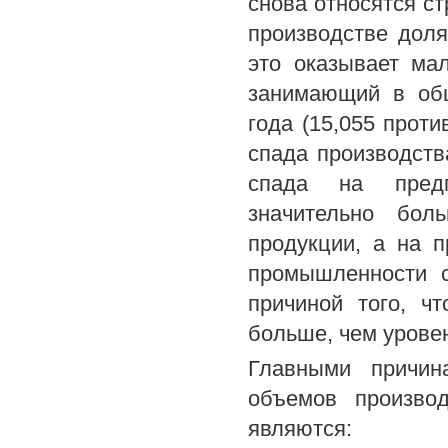
снова относятся ст
производстве дол
это оказывает ма
занимающий в общ
года (15,055 проти
спада производств
спада на предп
значительно бо
продукции, а на п
промышленности с
причиной того, ч
больше, чем урове
Главными причин
объемов произво
являются: