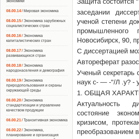
Защита состоится " 
экономики
заседании диссер
08.00.14
/ Мировая экономика
ученой степени до
08.00.15
/ Экономика зарубежных
социалистических стран
промышленного 
08.00.16
/ Экономика
Новосибирск, 90, п
капиталистических стран
С диссертацией м
08.00.17
/ Экономика
развивающихся стран
Автореферат разосл
08.00.18
/ Экономика
народонаселения и демография
Ученый секретарь 
08.00.19
/ Экономика
наук с- — -"/Л .у? -
природопользования и охраны
окружающей среды
1. ОБЩАЯ ХАРАК
08.00.20
/ Экономика
Актуальность ди
стандартизации и управление
качеством продукции
состояние эконо
08.00.21
/ Транзитивная экономика
кризисом, протек
08.00.22
/ Экономика,
преобразованием в
планирование и организация