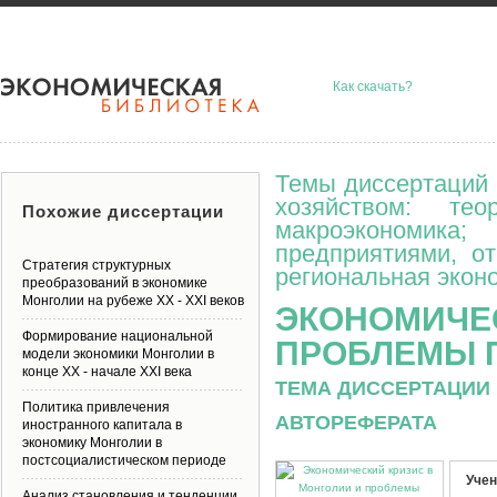
Как скачать?
Темы диссертаций 
хозяйством: тео
Похожие диссертации
макроэкономик
предприятиями, о
Стратегия структурных
региональная эконо
преобразований в экономике
Монголии на рубеже XX - XXI веков
ЭКОНОМИЧЕС
Формирование национальной
ПРОБЛЕМЫ П
модели экономики Монголии в
конце XX - начале XXI века
ТЕМА ДИССЕРТАЦИИ 
Политика привлечения
АВТОРЕФЕРАТА
иностранного капитала в
экономику Монголии в
постсоциалистическом периоде
Учен
Анализ становления и тенденции