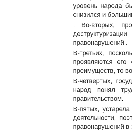
уровень народа б
снизился и большин
, Во-вторых, пр
деструктуризаци
правонарушений .
В-третьих, поско
проявляются его 
преимуществ, то в
В-четвертых, госу
народ понял тру
правительством.
В-пятых, устарела
деятельности, по
правонарушений в 