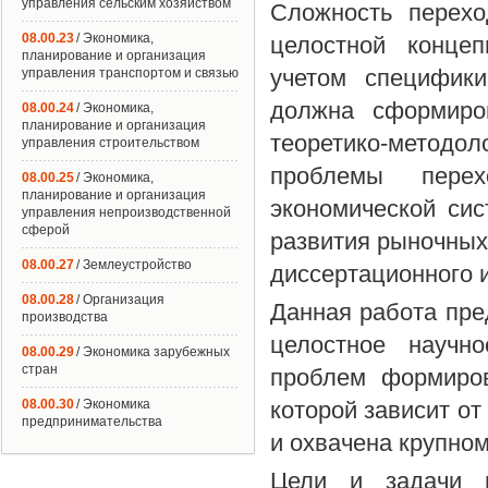
управления сельским хозяйством
Сложность перехо
08.00.23
/ Экономика,
целостной концеп
планирование и организация
учетом специфики
управления транспортом и связью
должна сформиро
08.00.24
/ Экономика,
планирование и организация
теоретико-метод
управления строительством
проблемы пере
08.00.25
/ Экономика,
планирование и организация
экономической сис
управления непроизводственной
сферой
развития рыночных
08.00.27
/ Землеустройство
диссертационного 
08.00.28
/ Организация
Данная работа пре
производства
целостное научно
08.00.29
/ Экономика зарубежных
стран
проблем формиров
08.00.30
/ Экономика
которой зависит от
предпринимательства
и охвачена крупно
Цели и задачи и