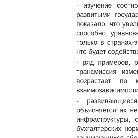
- изучение соот
развитыми госуда
показало, что уве
способно уравнов
только в странах-э
что будет содейств
- ряд примеров, 
трансмиссия изм
возрастает по 
взаимозависимости
- развивающиес
объясняется их н
инфраструктуры, 
бухгалтерских нор
занимающихся сбо