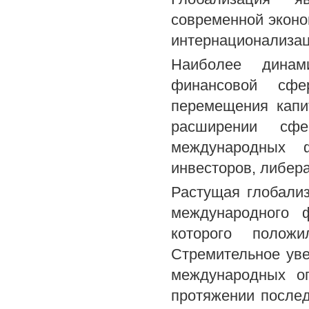
современной эконо
интернационализац
Наиболее динам
финансовой сфе
перемещения капи
расширении сфе
международных ф
инвесторов, либер
Растущая глобали
международного 
которого полож
Стремительное ув
международных о
протяжении послед