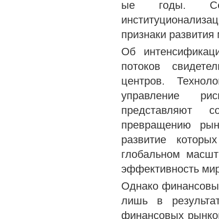
ые годы. Сек
институционализа
признаки развития
Об интенсификац
потоков свидете
центров. Технол
управление ри
представляют с
превращению рын
развитие которы
глобальном масшт
эффективность ми
Однако финансовые
лишь в результа
финансовых рынков