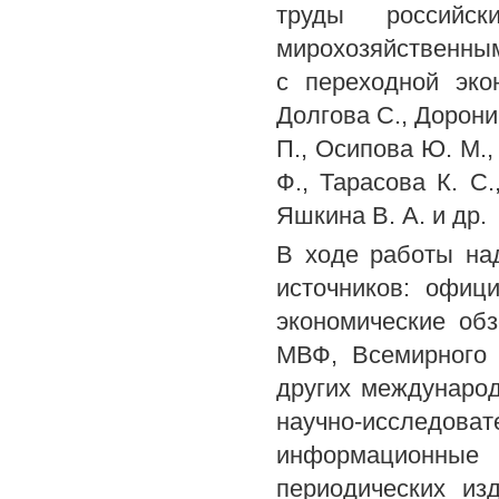
труды российс
мирохозяйственны
с переходной экон
Долгова С., Дорони
П., Осипова Ю. М.,
Ф., Тарасова К. С.
Яшкина В. А. и др.
В ходе работы на
источников: офиц
экономические об
МВФ, Всемирного 
других международ
научно-исследоват
информационны
периодических из