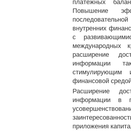
платежных балан
Повышение эф
последовательной
внутренних финан
с развивающими
международных кр
расширение дос
информации та
стимулирующим 
финансовой средой
Расширение дос
информации в г
усовершенство
заинтересованнос
приложения капитал