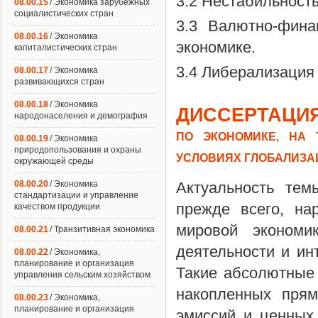
3.2 Нестабильност
08.00.15
/ Экономика зарубежных
социалистических стран
3.3 Валютно-фина
08.00.16
/ Экономика
экономике.
капиталистических стран
3.4 Либерализация
08.00.17
/ Экономика
развивающихся стран
08.00.18
/ Экономика
ДИССЕРТАЦИЯ
народонаселения и демография
ПО ЭКОНОМИКЕ, НА
08.00.19
/ Экономика
природопользования и охраны
УСЛОВИЯХ ГЛОБАЛИЗА
окружающей среды
08.00.20
/ Экономика
Актуальность тем
стандартизации и управление
прежде всего, на
качеством продукции
мировой экономи
08.00.21
/ Транзитивная экономика
деятельности и и
08.00.22
/ Экономика,
планирование и организация
Такие абсолютные
управления сельским хозяйством
накопленных прям
08.00.23
/ Экономика,
планирование и организация
эмиссий и ценных