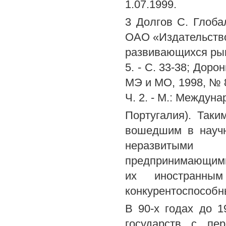
1.07.1999.
3 Долгов С. Глоба
ОАО «Издательство 
развивающихся рын
5. - С. 33-38; Дор
МЭ и МО, 1998, № 8
Ч. 2. - М.: Междуна
Португалия). Так
вошедшим в научн
неразвитыми 
предпринимающими
их иностранны
конкурентоспособн
В 90-х годах до 
государств с пе