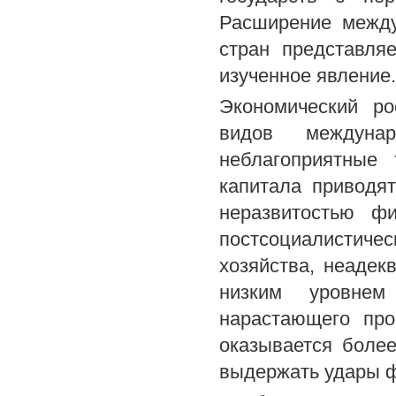
Расширение между
стран представля
изученное явление.
Экономический ро
видов междуна
неблагоприятные
капитала приводя
неразвитостью ф
постсоциалистиче
хозяйства, неадек
низким уровнем
нарастающего про
оказывается более
выдержать удары ф