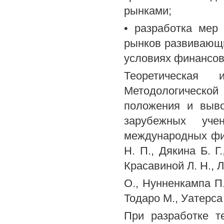
рынками;
• разработка мер
рынков развивающи
условиях финансов
Теоретическая 
Методологическо
положения и выво
зарубежных уч
международных фина
Н. П., Дякина Б. Г
Красавиной Л. Н.,
О., Нунненкампа П.
Тодаро М., Уатерса 
При разработке т