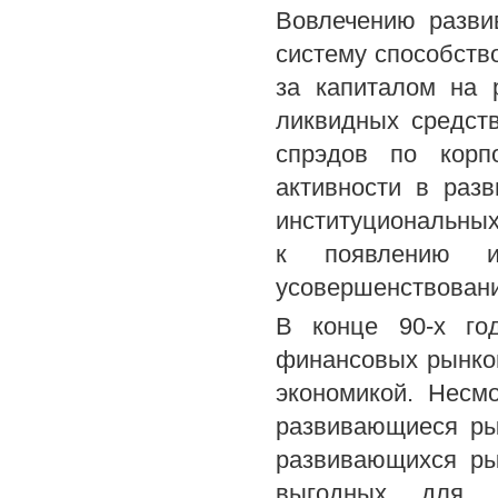
Вовлечению разв
систему способств
за капиталом на 
ликвидных средст
спрэдов по корп
активности в разв
институциональных
к появлению и
усовершенствовани
В конце 90-х го
финансовых рынков
экономикой. Несм
развивающиеся ры
развивающихся ры
выгодных для и