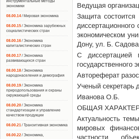
инструментальные методы
Ведущая организац
экономики
Защита состоится 
08.00.14
/ Мировая экономика
диссертационного 
08.00.15
/ Экономика зарубежных
социалистических стран
экономическом унив
08.00.16
/ Экономика
Дону, ул. Б. Садовая
капиталистических стран
С диссертацией 
08.00.17
/ Экономика
развивающихся стран
государственного 
08.00.18
/ Экономика
Автореферат разосл
народонаселения и демография
Ученый секретарь 
08.00.19
/ Экономика
природопользования и охраны
окружающей среды
Иванова О.Б.
08.00.20
/ Экономика
ОБЩАЯ ХАРАКТЕ
стандартизации и управление
качеством продукции
Актуальность тем
08.00.21
/ Транзитивная экономика
мировых финансо
08.00.22
/ Экономика,
частности, объ