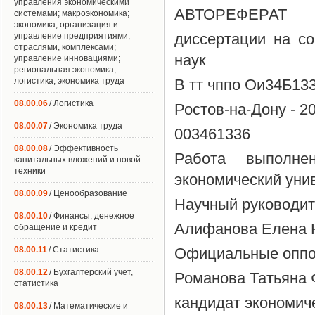
управления экономическими
АВТОРЕФЕРАТ
системами; макроэкономика;
экономика, организация и
диссертации на со
управление предприятиями,
отраслями, комплексами;
наук
управление инновациями;
региональная экономика;
логистика; экономика труда
В тт чппо Ои34Б13
08.00.06
/ Логистика
Ростов-на-Дону - 2
08.00.07
/ Экономика труда
003461336
08.00.08
/ Эффективность
Работа выполне
капитальных вложений и новой
техники
экономический уни
08.00.09
/ Ценообразование
Научный руководите
08.00.10
/ Финансы, денежное
Алифанова Елена 
обращение и кредит
08.00.11
/ Статистика
Официальные оппон
08.00.12
/ Бухгалтерский учет,
Романова Татьяна
статистика
кандидат экономич
08.00.13
/ Математические и