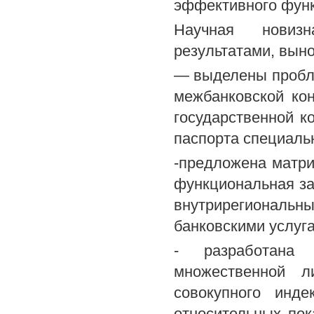
эффективного функ
Научная новиз
результатами, вын
— выделены пробле
межбанковской ко
государственной ко
паспорта специальн
-предложена матри
функциональная за
внутрирегионал
банковскими услуга
- разработана 
множественной л
совокупного инде
относительных пок