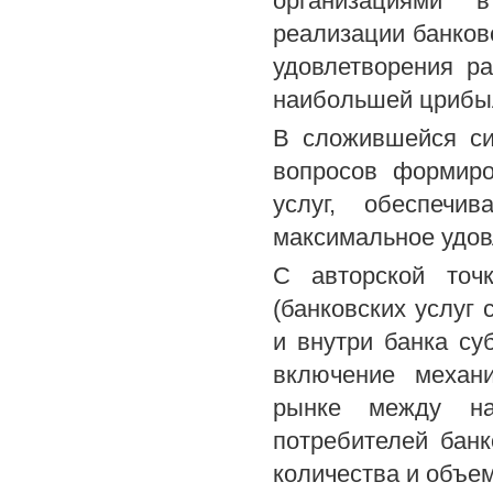
организациями 
реализации банковс
удовлетворения р
наибольшей црибыл
В сложившейся си
вопросов формиро
услуг, обеспечи
максимальное удов
С авторской точ
(банковских услуг
и внутри банка су
включение механ
рынке между на
потребителей бан
количества и объе