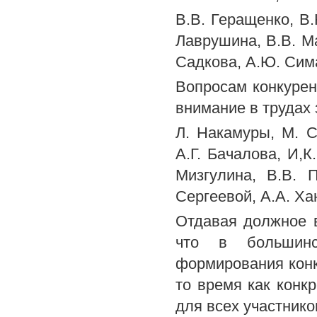
B.В. Геращенко, В.
Лаврушина, В.В. Ма
Садкова, А.Ю. Сима
Вопросам конкурен
внимание в трудах 
Л. Накамуры, М. С
А.Г. Бачалова, И,К
Мизгулина, В.В. П
Сергеевой, A.A. Ха
Отдавая должное 
что в большинс
формирования конк
то время как конк
для всех участнико