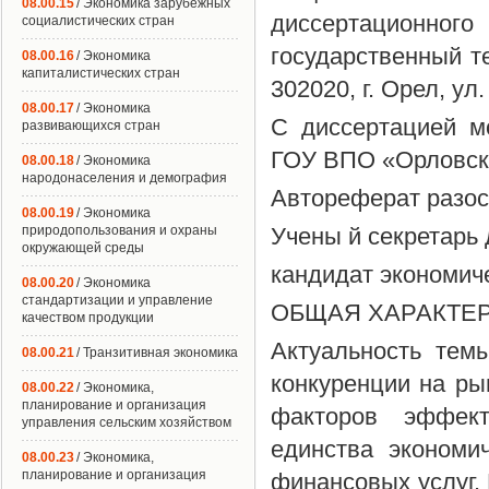
08.00.15
/ Экономика зарубежных
диссертационног
социалистических стран
государственный те
08.00.16
/ Экономика
капиталистических стран
302020, г. Орел, ул
08.00.17
/ Экономика
С диссертацией м
развивающихся стран
ГОУ ВПО «Орловски
08.00.18
/ Экономика
народонаселения и демография
Автореферат разосл
08.00.19
/ Экономика
природопользования и охраны
Учены й секретарь
окружающей среды
кандидат экономиче
08.00.20
/ Экономика
стандартизации и управление
ОБЩАЯ ХАРАКТЕ
качеством продукции
Актуальность тем
08.00.21
/ Транзитивная экономика
конкуренции на ры
08.00.22
/ Экономика,
планирование и организация
факторов эффект
управления сельским хозяйством
единства экономи
08.00.23
/ Экономика,
планирование и организация
финансовых услуг.