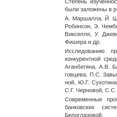
Степень изученно
были заложены в ра
A. Маршалла, Й. Ш
Робинсон, Э. Чембе
Викселля, У. Джев
Фишера и др.
Исследованию пр
конкурентной сре
Аганбегяна, A.B. Б
говцева, П.С. Завь
ной, Ю.Г. Сухотин
С.Г. Черновой, С.С
Современные про
банковских сис
Белоглазовой,