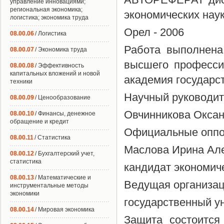
управление инновациями;
региональная экономика;
экономических нау
логистика; экономика труда
Орел - 2006
08.00.06
/ Логистика
Работа выполнена
08.00.07
/ Экономика труда
высшего професси
08.00.08
/ Эффективность
капитальных вложений и новой
академия государс
техники
Научный руководит
08.00.09
/ Ценообразование
Овчинникова Оксан
08.00.10
/ Финансы, денежное
обращение и кредит
Официальные оппон
08.00.11
/ Статистика
Маслова Ирина Ал
08.00.12
/ Бухгалтерский учет,
статистика
кандидат экономич
08.00.13
/ Математические и
Ведущая организа
инструментальные методы
экономики
государственный у
08.00.14
/ Мировая экономика
Защита состоится