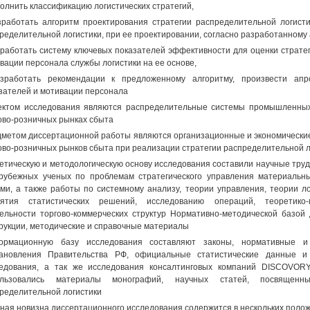
полнить классификацию логистических стратегий,
зработать алгоритм проектирования стратегии распределительной логист
ределительной логистики, при ее проектировании, согласно разработанному 
зработать систему ключевых показателей эффективности для оценки страте
вации персонала службы логистики на ее основе,
азработать рекомендации к предложенному алгоритму, произвести ап
зателей и мотивации персонала
ктом исследования являются распределительные системы промышленных
ово-розничных рынках сбыта
метом диссертационной работы являются организационные и экономические
ово-розничных рынков сбыта при реализации стратегии распределительной л
етическую и методологическую основу исследования составили научные тру
рубежных ученых по проблемам стратегического управления материальн
ми, а также работы по системному анализу, теории управления, теории ло
нятия статистических решений, исследованию операций, теоретико-
ельности торгово-коммерческих структур Нормативно-методической базой
рукции, методические и справочные материалы
ормационную базу исследования составляют законы, нормативные и
тановления Правительства РФ, официальные статистические данные 
едования, а так же исследования консалтинговых компаний DISCOVOR
ользовались материалы монографий, научных статей, посвященн
ределительной логистики
ная новизна диссертационного исследования содержится в нескольких поло