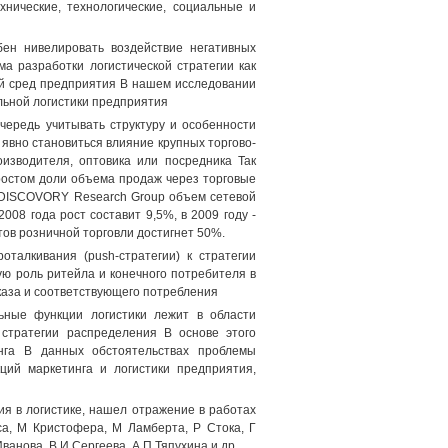
хнические, технологические, социальные и
бен нивелировать воздействие негативных
а разработки логистической стратегии как
й сред предприятия В нашем исследовании
льной логистики предприятия
чередь учитывать структуру и особенности
явно становиться влияние крупных торгово-
изводителя, оптовика или посредника Так
ростом доли объема продаж через торговые
м DISCOVORY Research Group объем сетевой
008 года рост составит 9,5%, в 2009 году -
тов розничной торговли достигнет 50%.
талкивания (push-стратегии) к стратегии
ую роль ритейла и конечного потребителя в
каза и соответствующего потребления
ьные функции логистики лежит в области
 стратегии распределения В основе этого
нга В данных обстоятельствах проблемы
ций маркетинга и логистики предприятия,
я в логистике, нашел отражение в работах
са, М Кристофера, М Ламберта, Р Стока, Г
Иванова, В И Сергеева, А П Тяпухина и др