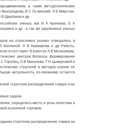
вародвижением, а также методологические
Виноградова, В С Лу-кинский, Л Б Миротин,
В В Щербаков и др
оссийских ученых, как И А Аренкова, Е А
решкина и др , а так же зарубежных ученых
аров на отраслевых рынках освещались в
 В Каплиной, А В Кирмарова и др Работы,
ски отсутствуют В работах А.В Мельникова,
стических центров Вопросы формирования
О С Горобец, О В Михалева, Т Н Цывкуновой и
истических стратегий и методов оценки ее
льшую актуальность, по-прежнему остается
еской стратегии распределения товара и ее
вные задачи.
ления, определить место и роль логистики в
вой розничной торговли,
оздании стратегии распределения товара на