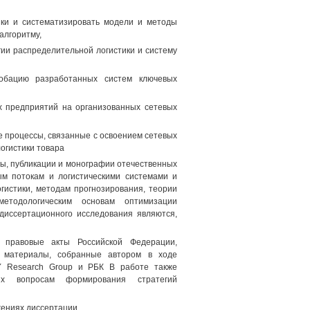
ики и систематизировать модели и методы
алгоритму,
гии распределительной логистики и систему
робацию разработанных систем ключевых
 предприятий на организованных сетевых
 процессы, связанные с освоением сетевых
огистики товара
ды, публикации и монографии отечественных
ым потокам и логистическими системами и
гистики, методам прогнозирования, теории
методологическим основам оптимизации
 диссертационного исследования являются,
 правовые акты Российской Федерации,
и материалы, собранные автором в ходе
Y Research Group и РБК В работе также
ых вопросам формирования стратегий
жениях диссертации