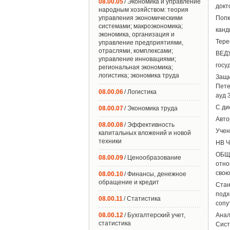
08.00.05
/ Экономика и управление
докт
народным хозяйством: теория
управления экономическими
Попк
системами; макроэкономика;
канд
экономика, организация и
Тере
управление предприятиями,
отраслями, комплексами;
ВЕД
управление инновациями;
госу
региональная экономика;
логистика; экономика труда
Защи
Пете
08.00.06
/ Логистика
ауд 
С ди
08.00.07
/ Экономика труда
Авто
08.00.08
/ Эффективность
Учен
капитальных вложений и новой
техники
НВ Ч
ОБЩ
08.00.09
/ Ценообразование
отно
свою
08.00.10
/ Финансы, денежное
обращение и кредит
Стан
подх
08.00.11
/ Статистика
сопу
08.00.12
/ Бухгалтерский учет,
Анал
статистика
Сист