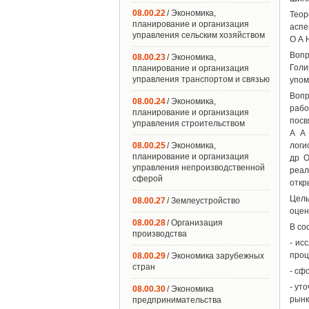
08.00.22
/ Экономика,
Теор
планирование и организация
аспе
управления сельским хозяйством
О А 
Вопр
08.00.23
/ Экономика,
Голи
планирование и организация
управления транспортом и связью
упом
Вопр
08.00.24
/ Экономика,
рабо
планирование и организация
посв
управления строительством
А А 
08.00.25
/ Экономика,
логи
планирование и организация
др О
управления непроизводственной
реал
сферой
откр
Цель
08.00.27
/ Землеустройство
оцен
08.00.28
/ Организация
В со
производства
- ис
проц
08.00.29
/ Экономика зарубежных
стран
- сф
- ут
08.00.30
/ Экономика
рынк
предпринимательства