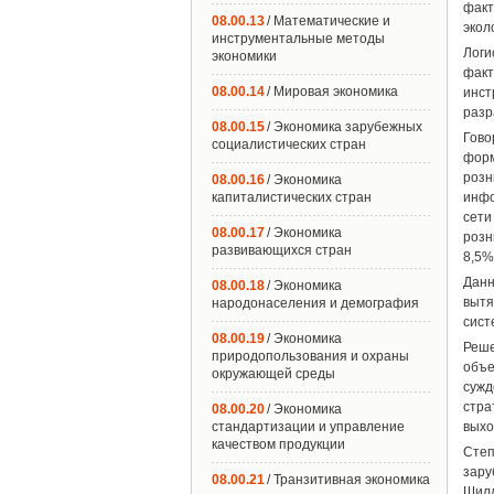
факт
08.00.13
/ Математические и
экол
инструментальные методы
Логи
экономики
факт
08.00.14
/ Мировая экономика
инст
разр
08.00.15
/ Экономика зарубежных
Гово
социалистических стран
форм
розн
08.00.16
/ Экономика
капиталистических стран
инфо
сети
08.00.17
/ Экономика
розн
развивающихся стран
8,5%
Данн
08.00.18
/ Экономика
вытя
народонаселения и демография
сист
08.00.19
/ Экономика
Реше
природопользования и охраны
объе
окружающей среды
сужд
стра
08.00.20
/ Экономика
стандартизации и управление
выхо
качеством продукции
Степ
зару
08.00.21
/ Транзитивная экономика
Шилл