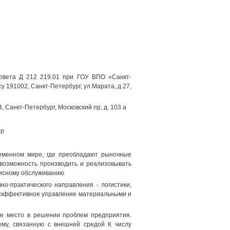
 совета Д 212 219.01 при ГОУ ВПО «Санкт-
 191002, Санкт-Петербург, ул Марата, д 27,
 Санкт-Петербург, Московский пр, д. 103 а
ор
менном мире, где преобладают рыночные
 возможность производить и реализовывать
висному обслуживанию
о-практического направления - логистики,
и эффективное управление материальными и
ее место в решении проблем предприятия.
ему, связанную с внешней средой К числу