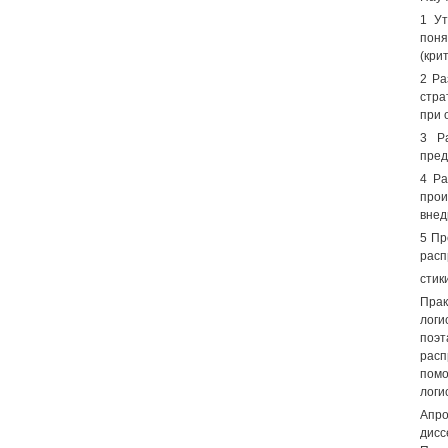
1 Ут
поня
(кри
2 Ра
стра
при 
3 Р
пред
4 Ра
прои
внед
5 Пр
расп
стик
Прак
логи
поэ
расп
помо
логи
Апр
дисс