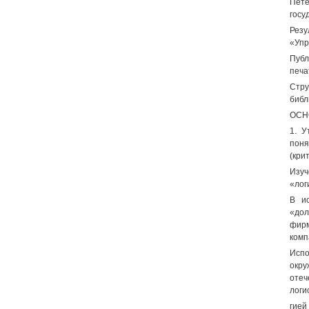
Пете
госу
Резу
«Упр
Публ
печа
Стру
библ
ОСН
1. У
поня
(кри
Изуч
«лог
В и
«дол
фирм
комп
Испо
окру
отеч
логи
гией