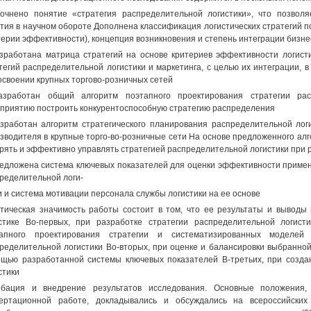
очнено понятие «стратегия распределительной логистики», что позвол
тия в научном обороте Дополнена классификация логистических стратегий 
терии эффективности), концепция возникновения и степень интеграции бизн
зработана матрица стратегий на основе критериев эффективности логис
тегий распределительной логистики и маркетинга, с целью их интеграции, 
освоении крупных торгово-розничных сетей
азработан общий алгоритм поэтапного проектирования стратегии рас
приятию построить конкурентоспособную стратегию распределения
зработан алгоритм стратегического планирования распределительной лог
зводителя в крупные торго-во-розничные сети На основе предложенного ал
рять и эффективно управлять стратегией распределительной логистики при 
едложена система ключевых показателей для оценки эффективности примен
ределительной логи-
и и система мотивации персонала службы логистики на ее основе
тическая значимость работы состоит в том, что ее результаты и выводы
стике Во-первых, при разработке стратегии распределительной логис
тапного проектирования стратегии и систематизированных моделей
ределительной логистики Во-вторых, при оценке и балансировки выбранной
щью разработанной системы ключевых показателей В-третьих, при созд
стики
обация и внедрение результатов исследования. Основные положения
ертационной работе, докладывались и обсуждались на всероссийских