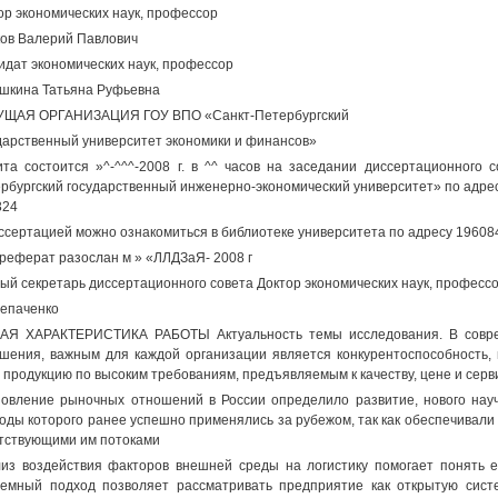
ор экономических наук, профессор
ов Валерий Павлович
идат экономических наук, профессор
шкина Татьяна Руфьевна
УЩАЯ ОРГАНИЗАЦИЯ ГОУ ВПО «Санкт-Петербургский
дарственный университет экономики и финансов»
та состоится »^-^^^-2008 г. в ^^ часов на заседании диссертационного
рбургский государственный инженерно-экономический университет» по адресу
324
ссертацией можно ознакомиться в библиотеке университета по адресу 196084,
реферат разослан м » «ЛЛДЗаЯ- 2008 г
ый секретарь диссертационного совета Доктор экономических наук, професс
епаченко
АЯ ХАРАКТЕРИСТИКА РАБОТЫ Актуальность темы исследования. В совре
шения, важным для каждой организации является конкурентоспособность,
 продукцию по высоким требованиям, предъявляемым к качеству, цене и сер
овление рыночных отношений в России определило развитие, нового научн
оды которого ранее успешно применялись за рубежом, так как обеспечивал
тствующими им потоками
из воздействия факторов внешней среды на логистику помогает понять 
емный подход позволяет рассматривать предприятие как открытую сист