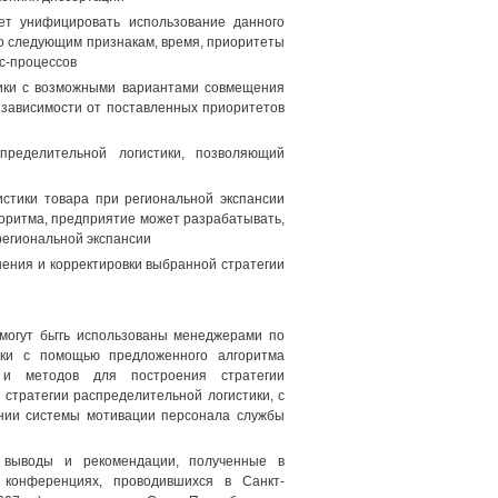
яет унифицировать использование данного
по следующим признакам, время, приоритеты
ес-процессов
тики с возможными вариантами совмещения
в зависимости от поставленных приоритетов
пределительной логистики, позволяющий
истики товара при региональной экспансии
горитма, предприятие может разрабатывать,
региональной экспансии
ения и корректировки выбранной стратегии
 могут бьггь использованы менеджерами по
тики с помощью предложенного алгоритма
 и методов для построения стратегии
 стратегии распределительной логистики, с
ании системы мотивации персонала службы
, выводы и рекомендации, полученные в
 конференциях, проводившихся в Санкт-