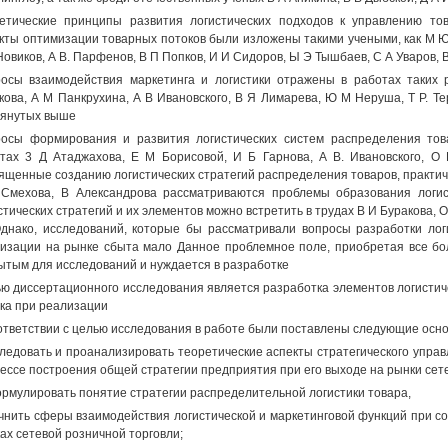
етические принципы развития логистических подходов к управлению то
кты оптимизации товарных потоков были изложены такими учеными, как М Ю 
Новиков, А В. Парфенов, В П Попков, И И Сидоров, Ы Э Тышбаев, С А Уваров, 
осы взаимодействия маркетинга и логистики отражены в работах таких р
кова, А М Панкрухина, А В Ивановского, В Я Лимарева, Ю М Неруша, Т Р. Те
янутых выше
осы формирования и развития логистических систем распределения тов
тах 3 Д Атаджахова, Е М Борисовой, И Б Гарнова, А В. Ивановского, О
ященные созданию логистических стратегий распределения товаров, практиче
Смехова, В Александрова рассматриваются проблемы образования логи
стических стратегий и их элементов можно встретить в трудах В И Буракова, 
днако, исследований, которые бы рассматривали вопросы разработки лог
изации на рынке сбыта мало Данное проблемное поле, приобретая все бо
ытым для исследований и нуждается в разработке
ю диссертационного исследования является разработка элементов логистич
ка при реализации
ответствии с целью исследования в работе были поставлены следующие осно
следовать и проанализировать теоретические аспекты стратегического управ
ессе построения общей стратегии предприятия при его выходе на рынки сете
ормулировать понятие стратегии распределительной логистики товара,
очнить сферы взаимодействия логистической и маркетинговой функций при с
ах сетевой розничной торговли;