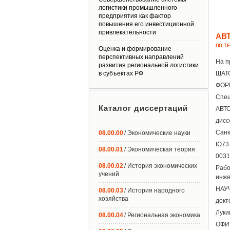
логистики промышленного
предприятия как фактор
повышения его инвестиционной
привлекательности
АВ
ПО Т
Оценка и формирование
перспективных направлений
На п
развития региональной логистики
в субъектах РФ
ШАТ
ФОР
Спец
Каталог диссертаций
АВТ
дисс
Санк
08.00.00
/ Экономические науки
Ю73
08.00.01
/ Экономическая теория
0031
08.00.02
/ История экономических
Рабо
учений
инже
НАУ
08.00.03
/ История народного
хозяйства
докт
Луки
08.00.04
/ Региональная экономика
ОФИ