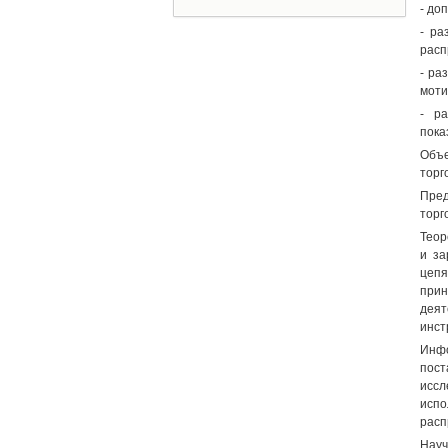
- до
- ра
расп
- ра
моти
- р
пока
Объе
торг
Пред
торг
Теор
и за
цепя
при
деят
инст
Инф
пос
иссл
исп
расп
Науч