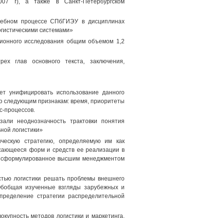
2007 г), а также в Санкт-Петербургском
учебном процессе СПбГИЭУ в дисциплинах
огистическими системами»
ционного исследования общим объемом 1,2
рех глав основного текста, заключения,
яет унифицировать использование данного
по следующим признакам: время, приоритеты
с-процессов.
зали неоднозначность трактовки понятия
ьной логистики»
ческую стратегию, определяемую им как
асающееся форм и средств ее реализации в
, сформулированное высшим менеджментом
стью логистики решать проблемы внешнего
Обобщая изученные взгляды зарубежных и
определение стратегии распределительной
окупность методов логистики и маркетинга,