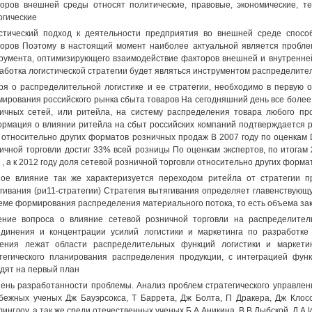
оров внешней среды относят политические, правовые, экономические, те
огические
стический подход к деятельности предприятия во внешней среде спосо
оров Поэтому в настоящий момент наиболее актуальной является проблем
румента, оптимизирующего взаимодействие факторов внешней и внутренне
аботка логистической стратегии будет являться инструментом распределите
ря о распределительной логистике и ее стратегии, необходимо в первую о
ирования российского рынка сбыта товаров На сегодняшний день все более 
ичных сетей, или ритейла, на систему распределения товара любого про
рмация о влиянии ритейла на сбыт российских компаний подтверждается 
 относительно других форматов розничных продаж В 2007 году по оценка
ичной торговли достиг 33% всей розницы По оценкам экспертов, по итогам 2
 , а к 2012 году доля сетевой розничной торговли относительно других форма
ое влияние так же характеризуется переходом ритейла от стратегии про
гивания (ри11-стратегии) Стратегия вытягивания определяет главенствующ
еме формирования распределения материального потока, то есть объема за
ние вопроса о влияние сетевой розничной торговли на распределител
динения и концентрации усилий логистики и маркетинга по разработке
ения лежат области распределительных функций логистики и маркети
тегического планирования распределения продукции, с интеграцией функ
дят на первый план
ень разработанности проблемы. Анализ проблем стратегического управлени
бежных ученых Дж Бауэрсокса, Т Баррета, Дж Болта, П Дракера, Дж Клос
инглоу, а так же среди отечественных ученых Б А Аникина, В В Дыбской, Д А 