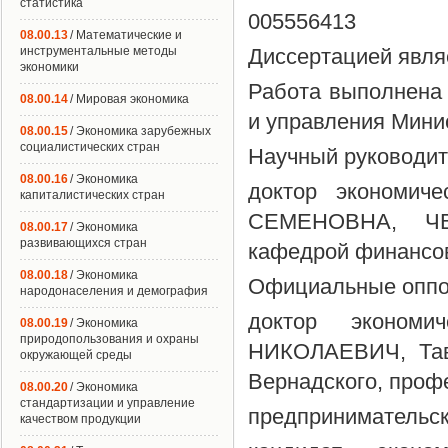
статистика
005556413
08.00.13
/ Математические и
инструментальные методы
Диссертацией являе
экономики
Работа выполнена 
08.00.14
/ Мировая экономика
и управления Минис
08.00.15
/ Экономика зарубежных
социалистических стран
Научный руководит
08.00.16
/ Экономика
доктор экономич
капиталистических стран
СЕМЕНОВНА, ЧВУ
08.00.17
/ Экономика
развивающихся стран
кафедрой финансов
08.00.18
/ Экономика
Официальные оппо
народонаселения и демография
доктор эконом
08.00.19
/ Экономика
природопользования и охраны
НИКОЛАЕВИЧ, Тавр
окружающей среды
Вернадского, про
08.00.20
/ Экономика
стандартизации и управление
предпринимательск
качеством продукции