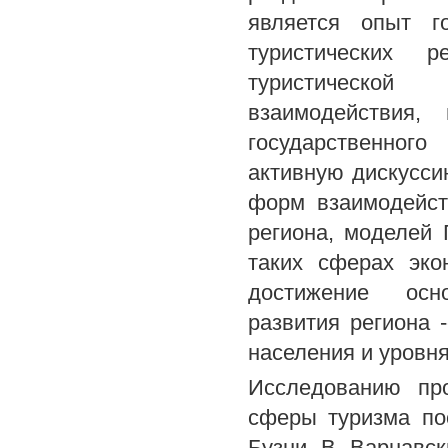
является опыт го
туристических р
туристической
взаимодействия,
государственног
активную дискусси
форм взаимодейст
региона, моделей 
таких сферах эко
достижение осно
развития региона 
населения и уровн
Исследованию про
сферы туризма по
Бузни, В. Варнавск