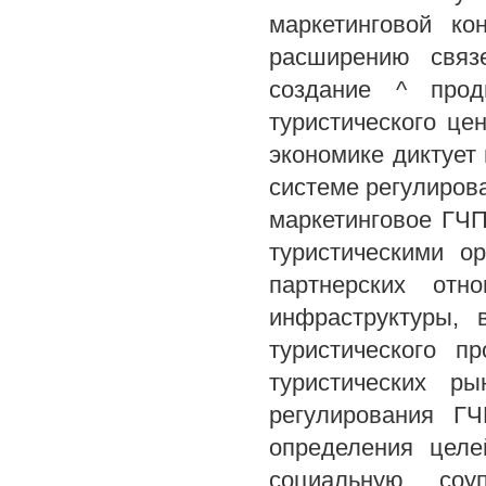
маркетинговой к
расширению связ
создание ^ прод
туристического це
экономике диктует
системе регулирова
маркетинговое ГЧП
туристическими о
партнерских отн
инфраструктуры, 
туристического п
туристических р
регулирования Г
определения целе
социальную, соу