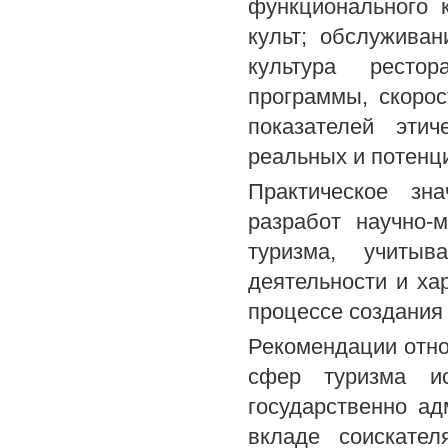
функционального 
культ; обслужива
культура рестор
программы, скорос
показателей этич
реальных и потенци
Практическое зн
разработ научно-
туризма, учитыв
деятельности и ха
процессе создания 
Рекомендации отно
сфер туризма ис
государственно ад
вкладе соискате