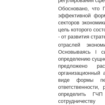
регулирования сфе
Обосновано, что 
эффективной форм
секторов экономик
цель которого сос
- от развития стра
отраслей эконом
Основываясь I си
определению сущно
предложено ра
организационный 
виде формы пер
ответственности,
определить ГЧ
сотрудничеству