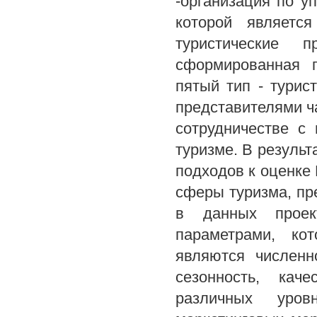
-организация по у
которой является
туристические п
сформированная п
пятый тип - турис
представителями ч
сотрудничестве с
туризме. В результ
подходов к оценке
сферы туризма, п
в данных проек
параметрами, ко
являются численно
сезонность, кач
различных уров