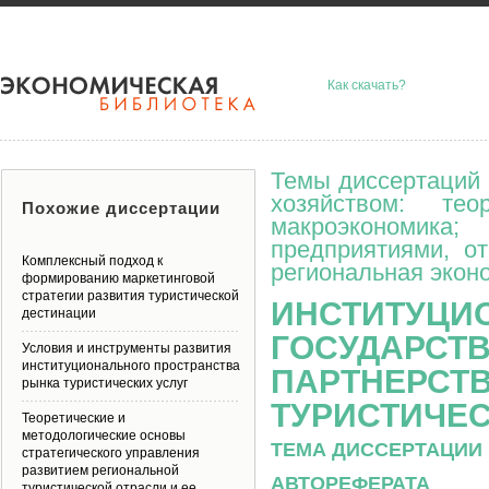
Как скачать?
Темы диссертаций 
хозяйством: тео
Похожие диссертации
макроэкономик
предприятиями, о
Комплексный подход к
региональная эконо
формированию маркетинговой
стратегии развития туристической
ИНСТИТУЦИ
дестинации
ГОСУДАРСТ
Условия и инструменты развития
институционального пространства
ПАРТНЕРСТВ
рынка туристических услуг
ТУРИСТИЧЕС
Теоретические и
методологические основы
ТЕМА ДИССЕРТАЦИИ 
стратегического управления
развитием региональной
АВТОРЕФЕРАТА
туристической отрасли и ее