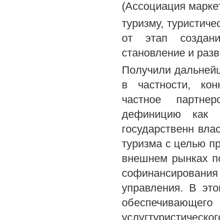
(Ассоциация марке
туризму, туристиче
от этап создани
становление и разв
Получили дальнейш
в частности, кон
частное партнер
дефиницию как и
государственн влас
туризма с целью п
внешнем рынках по
софинансирования
управления. В это
обеспечивающе
услугтуристическог