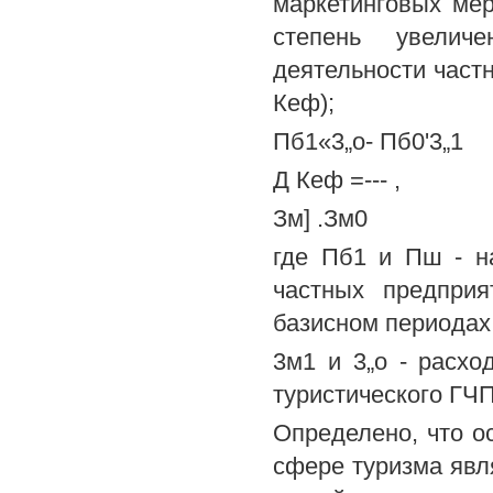
маркетинговых ме
степень увелич
деятельности част
Кеф);
Пб1«3„о- Пб0'3„1
Д Кеф =--- ,
Зм] .Зм0
где Пб1 и Пш - н
частных предпри
базисном периодах
3м1 и 3„о - расхо
туристического ГЧП
Определено, что 
сфере туризма явл