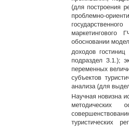
(для построения р
проблемно-ориен
государственно
маркетингового 
обосновании моде
доходов гостиниц
подраздел З.1.); 
переменных величи
субъектов туристи
анализа (для выдел
Научная новизна и
методических 
совершенствованию
туристических р