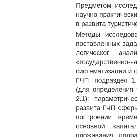
Предметом исслед
научно-практическ
в развита туристич
Методы исследов
поставленных зада
логическог ана
«государственно-ча
систематизации и 
ГЧП, подраздел 1.
(для определения 
2.1); параметрич
развита ГЧП сферы 
построении врем
основной капита
проживания, подра