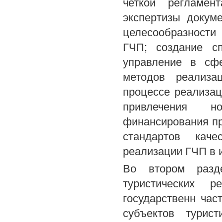
четкой регламен
экспертизы докум
целесообразности
ГЧП; создание сп
управление в сф
методов реализа
процессе реализа
привлечения н
финансирования пр
стандартов каче
реализации ГЧП в 
Во втором разд
туристических 
государственн час
субъектов турис