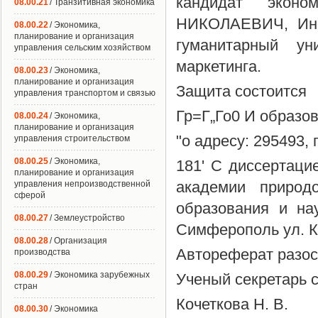
кандидат экон
08.00.21
/ Транзитивная экономика
НИКОЛАЕВИЧ, Инс
08.00.22
/ Экономика,
планирование и организация
гуманитарный ун
управления сельским хозяйством
маркетинга.
08.00.23
/ Экономика,
планирование и организация
Защита состоится
управления транспортом и связью
Гр=Г„Го0 И образов
08.00.24
/ Экономика,
планирование и организация
"о адресу: 295493,
управления строительством
08.00.25
/ Экономика,
181' С диссертаци
планирование и организация
академии природо
управления непроизводственной
сферой
образования и на
08.00.27
/ Землеустройство
Симферополь ул. К
08.00.28
/ Организация
Автореферат разос
производства
08.00.29
/ Экономика зарубежных
Ученый секретарь 
стран
Кочеткова Н. В.
08.00.30
/ Экономика