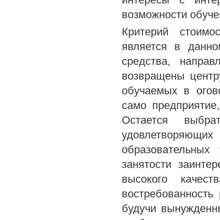
возможности обуче
Критерий стоимо
является в данн
средства, направ
возвращены центр
обучаемых в огов
само предприятие
Остается выбра
удовлетворяющ
образовательных
занятости заинте
высокого качест
востребованность 
будучи вынужденн