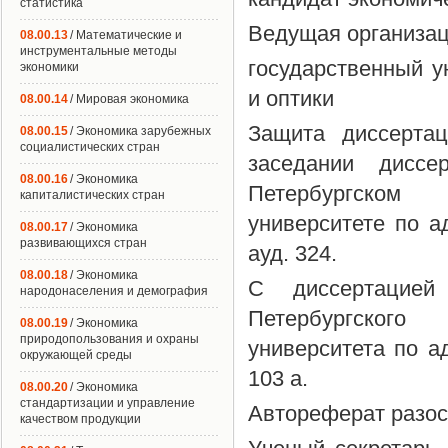
статистика
Ведущая организац
08.00.13
/ Математические и
инструментальные методы
государственный у
экономики
и оптики
08.00.14
/ Мировая экономика
Защита диссерта
08.00.15
/ Экономика зарубежных
социалистических стран
заседании диссе
08.00.16
/ Экономика
Петербургском 
капиталистических стран
университете по ад
08.00.17
/ Экономика
развивающихся стран
ауд. 324.
08.00.18
/ Экономика
С диссертацией
народонаселения и демография
Петербургского 
08.00.19
/ Экономика
природопользования и охраны
университета по ад
окружающей среды
103 а.
08.00.20
/ Экономика
стандартизации и управление
Автореферат разосл
качеством продукции