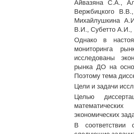
Айвазяна С.А., А
Вержбицкого В.В.
Михайлушкина А.И
В.И., Субетто А.И.,
Однако в настоя
мониторинга рын
исследованы эко
рынка ДО на осно
Поэтому тема дисс
Цели и задачи исс
Целью диссертац
математически
экономических зад
В соответствии