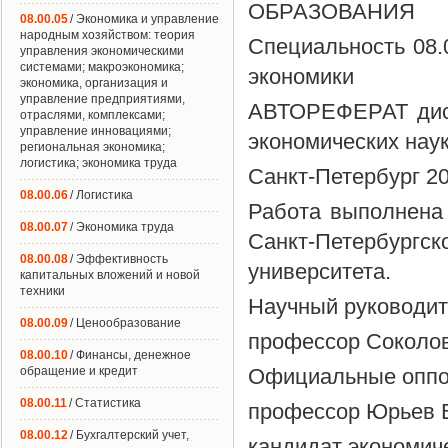
ОБРАЗОВАНИЯ
08.00.05
/ Экономика и управление
народным хозяйством: теория
Специальность 08.
управления экономическими
системами; макроэкономика;
экономики
экономика, организация и
управление предприятиями,
АВТОРЕФЕРАТ дисс
отраслями, комплексами;
управление инновациями;
экономических нау
региональная экономика;
логистика; экономика труда
Санкт-Петербург 2
08.00.06
/ Логистика
Работа выполнена
08.00.07
/ Экономика труда
Санкт-Петербургс
08.00.08
/ Эффективность
университета.
капитальных вложений и новой
техники
Научный руководите
08.00.09
/ Ценообразование
профессор Соколо
08.00.10
/ Финансы, денежное
обращение и кредит
Официальные оппон
08.00.11
/ Статистика
профессор Юрьев 
08.00.12
/ Бухгалтерский учет,
кандидат экономич