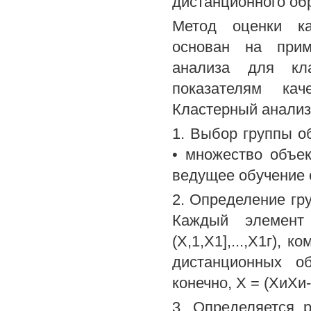
дистанционного об
Метод оценки ка
основан на прим
анализа для кла
показателям кач
Кластерный анализ
1. Выбор группы о
• множество объек
ведущее обучение с 
2. Определение гр
Каждый элемент 
(Х,1,Х1],...,Х1г),
дистанционных об
конечно, X = (ХиХи
3. Определяется 