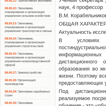
Ученый секретарь 
08.00.21
/ Транзитивная экономика
наук, 4 профессор
08.00.22
/ Экономика,
планирование и организация
В.М. Корабельнико
управления сельским хозяйством
ОБЩАЯ ХАРАКТЕ
08.00.23
/ Экономика,
планирование и организация
Актуальность иссл
управления транспортом и связью
08.00.24
/ Экономика,
В условиях со
планирование и организация
управления строительством
постиндустриальн
информационных
08.00.25
/ Экономика,
планирование и организация
дистанционного 
управления непроизводственной
сферой
образования во м
08.00.27
/ Землеустройство
жизни. Поэтому вс
08.00.28
/ Организация
предоставляющих у
производства
Под дистанционн
08.00.29
/ Экономика зарубежных
стран
реализуемое посре
08.00.30
/ Экономика
обучение - это «об