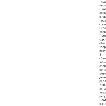
- сф
инди
- ко
осн
внеш
- ра
с уч
Объе
базо
Пред
корр
обес
Теор
иссл
8
сбал
экон
спец
регр
мето
дете
реал
Инфо
акт
анал
ресу
Соот
выпо