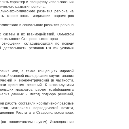
елить характер и специфику использования
ического развития региона;
льно-экономического развития региона на
ть корректность индикации параметров
омического и социального развития региона
х систем и их взаимодействий. Объектом
еятельности Ставропольского края.
х отношений, складывающихся по поводу
й деятельности регионов РФ как условия
вления ими, а также концепциях мировой
ческой основой исследования служит анализ
ческий и эконометрический (в частности,
ержки принятия решений. К используемым
меньших квадратов, расчет коэффициента
анализ данных и метод подбора решений,
ой работы составили нормативно-правовые
стов, материалы периодической печати,
тделения Росстата в Ставропольском крае,
(по экономическим наукам). Исследование