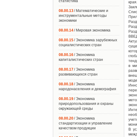
статистика
края....
Заключен
08.00.13
/ Математические и
Список
инструментальные методы
Приложен
экономики
Раздел
Разде
08.00.14
/ Мировая экономика
Разд
ВВЕ
08.00.15
/ Экономика зарубежных
Акту
социалистических стран
суще
кото
08.00.16
/ Экономика
глоб
капиталистических стран
тенд
в ми
08.00.17
/ Экономика
раз
развивающихся стран
внеш
моде
08.00.18
/ Экономика
Инно
народонаселения и демография
пере
экон
08.00.19
/ Экономика
мет
природопользования и охраны
экон
окружающей среды
Инте
необ
08.00.20
/ Экономика
учет
стандартизации и управление
мони
качеством продукции
В ус
межд