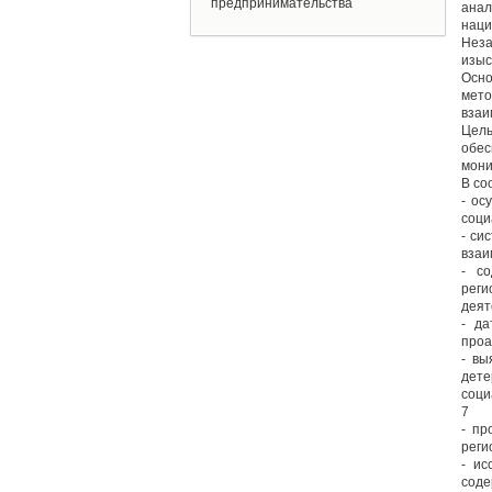
предпринимательства
ана
наци
Неза
изыс
Осно
мето
взаи
Цель
обес
мони
В со
- ос
соци
- си
взаи
- со
реги
деят
- да
проа
- вы
дете
соци
7
- пр
реги
- ис
соде