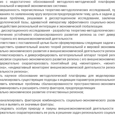
лиз с недостаточно обоснованной методолого-методической платфор
ональной и мировой экономических системах.
вершенность перечисленных теоретико-методологических исследований, п
каниях по заявленному кругу вопросов предопределили тему, цель и задачи 
вная проблема, решаемая в диссертационном исследовании, заключае
дологической базы, адекватной императиву эффективного социально-эконо
модействия региональной интеграции и экономической глобализации.
 диссертационного исследования - разработка теоретико-методологических
печению устойчивого сбалансированного развития региона за счет диве
торинга его внешнеэкономической деятельности.
ответствии с поставленной целью были сформулированы следующие задачи 
уществить сравнительный анализ теорий региональной и мировой экономи
ально-экономического развития и внешнеэкономической деятельности регион
стематизировать и диверсифицировать категориальный аппарат теорий реги
мосвязи социально-экономического развития региона с его внешнеэкономиче
держательно охарактеризовать понятийный ряд «мониторинг», «монито
она», «индикативный мониторинг внешнеэкономической деятельности реги
ельности региона»;
ть научное обоснование методологической платформы для моделирован
нализировать существующие подходы к индикации параметров регионального
явить ключевые проблемы сбалансированности пространственно-экономич
рминировать и расширить спектр факторов, предопределяющих
ально-экономическое развитие отечественных регионов;
оанализировать факторную комбинарность социально-экономического разв
она и выявить их значимые факторы;
следовать особую природу и лакуны внешнеэкономической деятельности 
ржательно охарактеризовать ее роль в решении задач регионального социал