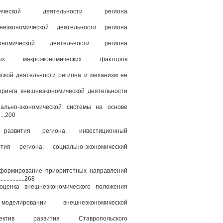
ческой деятельности региона
еэкономической деятельности региона
омической деятельности региона
 макроэкономических факторов
еской деятельности региона и механизм ее
оринга внешнеэкономической деятельности
иально-экономической системы на основе
...200
азвития региона: инвестиционный
я региона: социально-экономический
 формирование приоритетных направлений
................268
оценка внешнеэкономического положения
лировании внешнеэкономической
тив развития Ставропольского