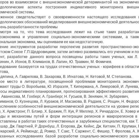
оров во взаимосвязи с внешнеэкономической детерминантой на экономическ
дологические аспекты построения индикативного мониторинга внешне
омической системы.
женное свидетельствует о своевременности настоящего исследования в
дологических обоснований моделирования внешнеэкономической деятельнос
ень разработанности проблемы
мотря на то, что тема исследования лежит на стыке таких разработан
оэкономика и управление социально-экономическими системами, а такж
ональная экономика, мы оцениваем ее как недостаточную.
ение инструментов разработки перспектив развития пространственно-э
тском Союзе Г.П.Щедровицким, затем активно развивались его учеником и 
нт, разработке данного вопроса посвящены работы таких ученых, как Л. 
инин, А. Ионов, В. Климанов, В. Лапин, Ю. Травкин, М. Фомичев.
едование базируется на трудах отечественных ученых - корифеев в области
утова,
идяпина, А. Гаврилова, В. Захарова, В. Игнатова, Н. Кетовой, М. Степанова.
ое место в литературе, посвященной проблемам мониторинга экономиче
мают труды О. Воробьева, Ю. Израэля, Т. Кипермана, А. Ликеровой, И. Лунева, 
осы индикативного планирования, прогнозирования эффективного развития 
. Аванесова, М. Гохберг, А. Гранберг, Н. Гуськов, В. Зенякин, Н. Зубаревич,
лиманов, О. Кузнецова, Л. Кураков, И. Масакова, В. Радаев, С. Рощин, Н. Федоро
слением особенностей внешнеэкономической деятельности на уровне реги
, X. Армстронг, П. Блэир, X. Бражик, П. Кук, Р. Миллер, X. Ричардсон, Е. Ховер и
ды и механизмы путей и форм интеграции регионов и макрорегионов в 
ставлены в работах таких отечественных и зарубежных специалистов, как Т. Аг
шар, Дж. Гвартней, Р. Дорнбуш, Л. Егорова, Дж. Кейнс, Дж. Китхин, П. Кругман, 
екарский, А. Реймондс, Д. Ромер, Т. Сакс, Т. Саржент, С. Фишер, Т. Фролова, А. Х
азанных исследованиях базой разработки социально-экономического раз