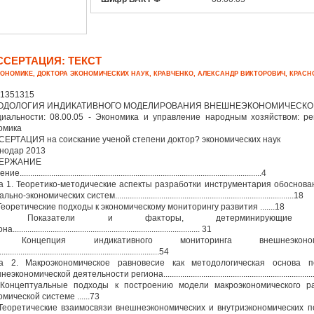
ССЕРТАЦИЯ: ТЕКСТ
КОНОМИКЕ, ДОКТОРА ЭКОНОМИЧЕСКИХ НАУК, КРАВЧЕНКО, АЛЕКСАНДР ВИКТОРОВИЧ, КРАСН
1351315
ОДОЛОГИЯ ИНДИКАТИВНОГО МОДЕЛИРОВАНИЯ ВНЕШНЕЭКОНОМИЧЕСКО
иальности: 08.00.05 - Экономика и управление народным хозяйством: ре
омика
ЕРТАЦИЯ на соискание ученой степени доктор? экономических наук
нодар 2013
ЕРЖАНИЕ
...................................................................................................................4
а 1. Теоретико-методические аспекты разработки инструментария обоснова
но-экономических систем.....................................................................................18
 Теоретические подходы к экономическому мониторингу развития .......18
2. Показатели и факторы, детерминирующие вне
........................................................................................ 31
. Концепция индикативного мониторинга внешнеэконо
............................................................................54
а 2. Макроэкономическое равновесие как методологическая основа п
экономической деятельности региона..........................................................................
 Концептуальные подходы к построению модели макроэкономического р
омической системе ......73
 Теоретические взаимосвязи внешнеэкономических и внутриэкономических п