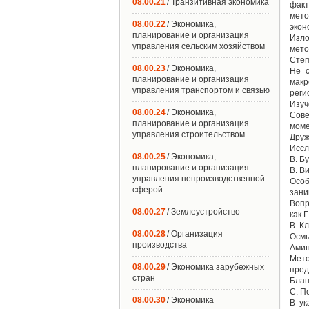
08.00.21
/ Транзитивная экономика
факт
мето
08.00.22
/ Экономика,
экон
планирование и организация
Изло
управления сельским хозяйством
мето
Степ
08.00.23
/ Экономика,
Не с
планирование и организация
макр
управления транспортом и связью
реги
Изуч
08.00.24
/ Экономика,
Сове
планирование и организация
моме
управления строительством
Друж
Иссл
08.00.25
/ Экономика,
В. Б
планирование и организация
В. В
управления непроизводственной
Особ
сферой
зани
Вопр
08.00.27
/ Землеустройство
как Г
B. К
08.00.28
/ Организация
Осмы
производства
Амин
Мето
08.00.29
/ Экономика зарубежных
пред
стран
Блан
C. П
08.00.30
/ Экономика
В ук