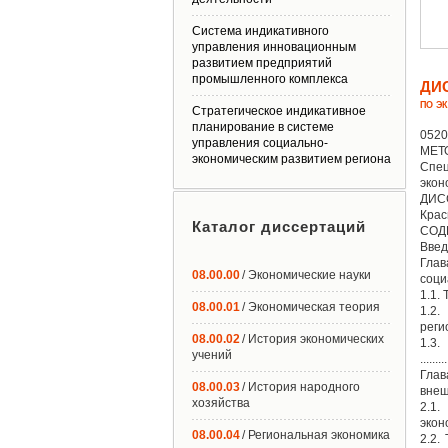
Система индикативного
управления инновационным
развитием предприятий
промышленного комплекса
ДИ
ПО Э
Стратегическое индикативное
планирование в системе
0520
управления социально-
МЕТ
экономическим развитием региона
Спец
экон
ДИСС
Крас
Каталог диссертаций
СОД
Введение
Глав
08.00.00
/ Экономические науки
социаль
1.1.
08.00.01
/ Экономическая теория
1.
региона.
08.00.02
/ История экономических
1.3
учений
.........
Глав
08.00.03
/ История народного
внешне
хозяйства
2.1.
экон
08.00.04
/ Региональная экономика
2.2.