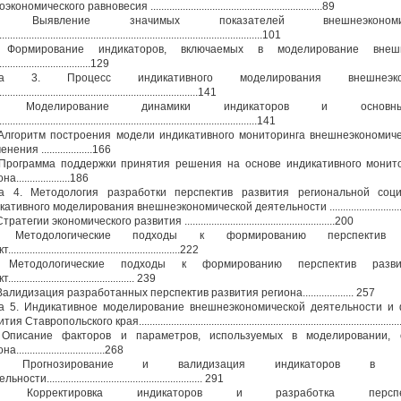
кономического равновесия ................................................................89
3. Выявление значимых показателей внешнеэкономи
..................................................................................................101
. Формирование индикаторов, включаемых в моделирование внешн
...................................129
ва 3. Процесс индикативного моделирования внешнеэкон
...........................................................................141
1. Моделирование динамики индикаторов и основных
................................................................................................141
 Алгоритм построения модели индикативного мониторинга внешнеэкономич
ения ...................166
 Программа поддержки принятия решения на основе индикативного монит
а....................186
а 4. Методология разработки перспектив развития региональной соц
ативного моделирования внешнеэкономической деятельности ...........................
тратегии экономического развития ........................................................200
. Методологические подходы к формированию перспектив р
..............................................................222
. Методологические подходы к формированию перспектив развити
.............................................. 239
Валидизация разработанных перспектив развития региона................... 257
а 5. Индикативное моделирование внешнеэкономической деятельности и
я Ставропольского края..................................................................................................
. Описание факторов и параметров, используемых в моделировании, 
.................................268
. Прогнозирование и валидизация индикаторов в моде
ности.......................................................... 291
. Корректировка индикаторов и разработка перспек