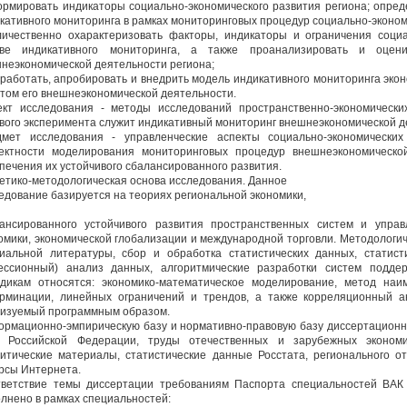
ормировать индикаторы социально-экономического развития региона; опред
кативного мониторинга в рамках мониторинговых процедур социально-эконом
личественно охарактеризовать факторы, индикаторы и ограничения социа
ове индикативного мониторинга, а также проанализировать и оцени
неэкономической деятельности региона;
зработать, апробировать и внедрить модель индикативного мониторинга экон
етом его внешнеэкономической деятельности.
кт исследования - методы исследований пространственно-экономически
вого эксперимента служит индикативный мониторинг внешнеэкономической д
мет исследования - управленческие аспекты социально-экономически
ектности моделирования мониторинговых процедур внешнеэкономическо
печения их устойчивого сбалансированного развития.
етико-методологическая основа исследования. Данное
едование базируется на теориях региональной экономики,
ансированного устойчивого развития пространственных систем и упра
омики, экономической глобализации и международной торговли. Методологи
иальной литературы, сбор и обработка статистических данных, статисти
ессионный) анализ данных, алгоритмические разработки систем подд
дикам относятся: экономико-математическое моделирование, метод наи
рминации, линейных ограничений и трендов, а также корреляционный 
изуемый программным образом.
рмационно-эмпирическую базу и нормативно-правовую базу диссертационн
ы Российской Федерации, труды отечественных и зарубежных экономи
итические материалы, статистические данные Росстата, регионального о
рсы Интернета.
ветствие темы диссертации требованиям Паспорта специальностей ВАК 
лнено в рамках специальностей: