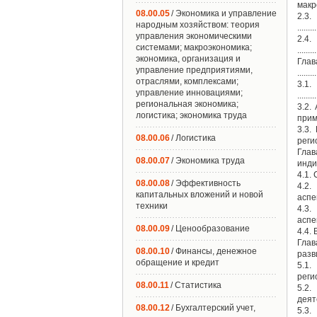
макроэ
08.00.05
/ Экономика и управление
2.
народным хозяйством: теория
.........
управления экономическими
2.4
системами; макроэкономика;
........
экономика, организация и
Гла
управление предприятиями,
........
отраслями, комплексами;
3.
управление инновациями;
.........
региональная экономика;
3.2.
логистика; экономика труда
примен
3.3.
08.00.06
/ Логистика
регион
Глав
08.00.07
/ Экономика труда
индик
4.1. С
08.00.08
/ Эффективность
4.2
капитальных вложений и новой
аспект..
техники
4.3
аспект.
08.00.09
/ Ценообразование
4.4. 
Глав
08.00.10
/ Финансы, денежное
развити
обращение и кредит
5.1
региона
08.00.11
/ Статистика
5.2
деятель
08.00.12
/ Бухгалтерский учет,
5.3