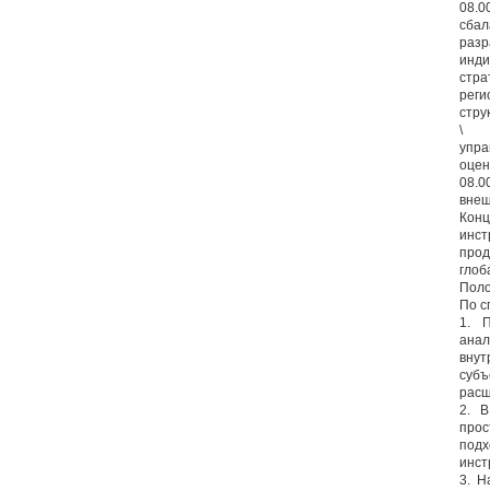
08.0
сбал
разр
инди
стра
реги
стру
\
упра
оцен
08.0
внеш
Кон
инс
про
глоб
Поло
По с
1. 
анал
внут
субъ
расш
2. 
прос
под
инст
3. Н