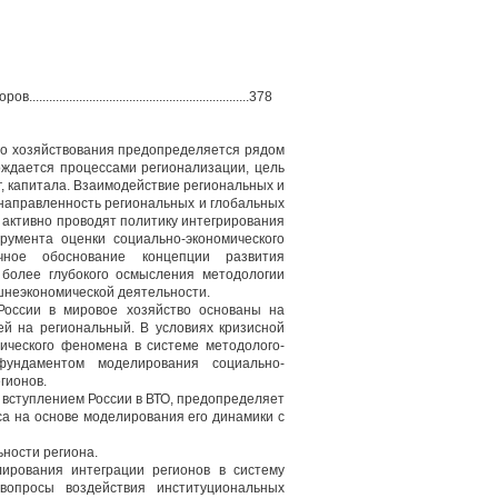
................................................378
го хозяйствования предопределяется рядом
ождается процессами регионализации, цель
г, капитала. Взаимодействие региональных и
онаправленность региональных и глобальных
активно проводят политику интегрирования
румента оценки социально-экономического
чное обоснование концепции развития
 более глубокого осмысления методологии
шнеэкономической деятельности.
России в мировое хозяйство основаны на
ей на региональный. В условиях кризисной
тического феномена в системе методолого-
фундаментом моделирования социально-
гионов.
 вступлением России в ВТО, предопределяет
са на основе моделирования его динамики с
ности региона.
ирования интеграции регионов в систему
вопросы воздействия институциональных