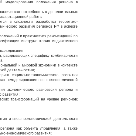
мой моделирования положения региона в
рактическая потребность в дополнительных
диссертационной работы.
тся в сложности разработки теоретико-
мического развития регионов РФ в аспекте
 положений и практических рекомендаций по
рсификации инструментария индикативного
исследования:
ки, раскрывающих специфику комбинарности
а;
ональной и мировой экономики в контексте
ской деятельностью;
ринг социально-экономического развития
она», «моделирование внешнеэкономической
ия экономического равновесия региона и
 развития;
еских трансформаций на уровне регионов;
ития и внешнеэкономической деятельности
региона как объекта управления, а также
ьно-экономического развития;