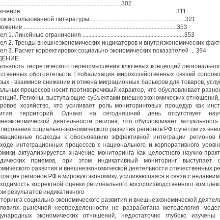
...............................................................................302
ие..........................................................................................................311
 использованной литературы.................................................................321
ие ........................................................................................................353
 1. Линейные ограничения .....................................................................353
л 2. Тренды внешнеэкономических индикаторов и внутриэкономических факторов..................
ел 3. Расчет корректировок социально-экономических показателей ... 394
ДЕНИЕ
альность теоретического переосмысления ключевых концепций регионально
ственных обстоятельств. Глобализация мирохозяйственных связей сопров
рых - взаимное снижение и отмена миграционных барьеров для товаров, услу
альных процессов носит противоречивый характер, что обусловливает разн
енций. Регионы, выступающие субъектами внешнеэкономических отношений, 
ровое хозяйство, что усиливает роль мониторинговых процедур как инст
вития территорий. Однако на сегодняшний день отсутствует нау
неэкономической деятельности региона, что обусловливает актуальность
лирования социально-экономического развития регионов РФ с учетом их вне
вационные подходы к обоснованию эффективной интеграции регионов 
ходе интеграционных процессов с национального и корпоративного уровн
омики актуализируется значение мониторинга как целостного научно-прак
одических приемов, при этом индикативный мониторинг выступает 
омического развития и внешнеэкономической деятельности отечественных ре
грация регионов РФ в мировую экономику, усиливающаяся в связи с недавним
ходимость корректной оценки регионального воспроизводственного комплек
ом результатов индикативного
торинга социально-экономического развития и внешнеэкономической деятель
ловиях рыночной неопределенности не разработана методология модел
ународных экономических отношений, недостаточно глубоко изучены 