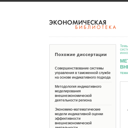
Темы
сист
инно
Похожие диссертации
МЕ
ВН
Совершенствование системы
управления в таможенной службе
ТЕМА
на основе индикативного подхода
Методология индикативного
моделирования
внешнеэкономической
деятельности региона
Экономико-математические
модели индикативной оценки
эффективности
внешнеэкономической
деятельности