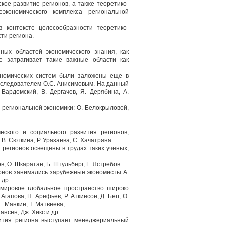
ое развитие регионов, а также теоретико-
экономического комплекса региональной
 контексте целесообразности теоретико-
ти региона.
ных областей экономического знания, как
е затрагивает такие важные области как
кономических систем были заложены еще в
последователем О.С. Анисимовым. На данный
Вардомский, В. Дергачев, Я. Дерябина, А.
 региональной экономики: О. Белокрыловой,
ского и социального развития регионов,
В. Сюткина, Р. Уразаева, С. Хачатряна.
регионов освещены в трудах таких ученых,
в, О. Шкаратан, Б. Штульберг, Г. Ястребов.
онов занимались зарубежные экономисты А.
 др.
мировое глобальное пространство широко
апова, Н. Арефьев, Р. Аткинсон, Д. Бегг, О.
Г. Манкин, Т. Матвеева,
ансен, Дж. Хикс и др.
вития региона выступает менеджериальный