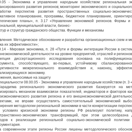
0.05 - Экономика и управление народным хозяйством: региональная эк
ансированного развития регионов; мониторинг экономического и социального
аботки перспектив развития пространственных социально-экономичес
кативное планирование, программы, бюджетное планирование, ориентиро
тегические планы», п. 3.17 «Управление экономикой регионов. Формы 
ональной, муниципальной власти, бизнес-
ктур и структур гражданского общества. Функции и механизмы
вления. Методическое обоснование и разработка организационных схем и м
ка их эффективности»;
0.14 - Мировая экономика, п. 28 «Пути и формы интеграции России в сист
неэкономической деятельности на уровне предприятий, отраслей и регионов
цепция диссертационного исследования основана на полифункционал
трумента, способствующего, во-первых, устойчивому сбалансирован
дуктивности межрегионального взаимодействия и, наконец, эффект
ализирующуюся экономику.
жения, выносимые на защиту
пециальности 08.00.05 - Экономика и управление народным хозяйством (п. 3
Парадигма регионального экономического развития базируется на ме
изировать механизм взаимосвязи показателей, индикаторов и факторов к
риэкономического развития региона и его внешнеэкономической деятельнос
ектами, не вправе осуществлять самостоятельный экономический выбо
ирения методологии региональной экономики в части конкретизации перспек
В условиях кризисной экономики регионы РФ реализуют политику, на
транственно-экономических трансформаций, при этом целесообразна 
ходов к реализации региональной социально-экономической политики
рументария.
а современном этапе регионы России лишены методологического обоснов