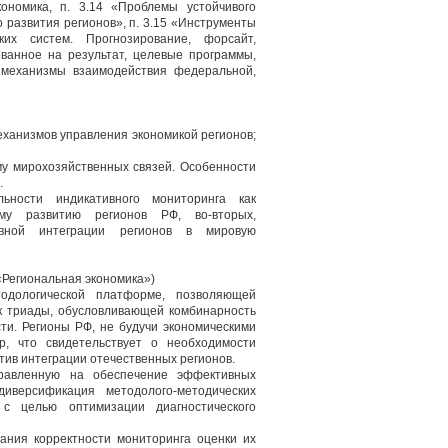
ономика, п. 3.14 «Проблемы устойчивого
 развития регионов», п. 3.15 «Инструменты
ких систем. Прогнозирование, форсайт,
ванное на результат, целевые программы,
и механизмы взаимодействия федеральной,
еханизмов управления экономикой регионов;
ему мирохозяйственных связей. Особенности
.
ьности индикативного мониторинга как
ному развитию регионов РФ, во-вторых,
ивной интеграции регионов в мировую
 «Региональная экономика»)
тодологической платформе, позволяющей
ак триады, обусловливающей комбинарность
ти. Регионы РФ, не будучи экономическими
р, что свидетельствует о необходимости
тив интеграции отечественных регионов.
правленную на обеспечение эффективных
диверсификация методолого-методических
 с целью оптимизации диагностического
ания корректности мониторинга оценки их