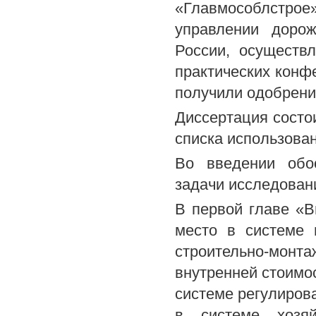
«Главмособлстр
управлении дорож
России, осуществ
практических конф
получили одобрени
Диссертация состои
списка использова
Во введении обо
задачи исследован
В первой главе «В
место в системе 
строительно-монта
внутренней стоимос
системе регулирова
в системе хозяй