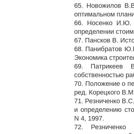
65. Новожилов В.
оптимальном планир
66. Носенко И.Ю.
определении стоим
67. Пансков В. Исто
68. Панибратов Ю.П
Экономика строител
69. Патрикеев В
собственностью раб
70. Положение о п
ред. Корецкого В.М
71. Резниченко B.
и определению сто
N 4, 1997.
72. Резниченко 