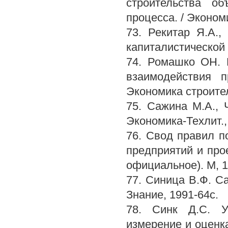
строительства об
процесса. / Эконом
73. Рекитар Я.А.,
капиталистической 
74. Ромашко ОН. 
взаимодействия п
Экономика строител
75. Сажина М.А., 
Экономика-Техлит.,
76. Свод правил п
предприятий и про
официальное). М, 1
77. Синица В.Ф. С
Знание, 1991-64с.
78. Синк Д.С. Уп
измерение и оценка