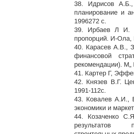
38. Идрисов А.Б.
планирование и а
1996272 с.
39. Ирбаев Л И. 
пропорций. И-Ола, 
40. Карасев А.В.,
финансовой страт
рекомендации). М„
41. Картер Г, Эффе
42. Князев В.Г. Це
1991-112с.
43. Ковалев А.И.,
экономики и маркет
44. Козаченко С.
результатов пр
строительных предпр