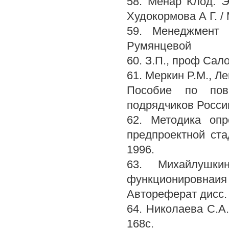
58. Менар Клод. Э
Худокормова А Г. / 
59. Менеджмент 
Румянцевой
60. З.П., проф Сал
61. Меркин P.M., Л
Пособие по повы
подрядчиков России.
62. Методика опр
предпроектной ста
1996.
63. Михайлушки
функционировнаия
Автореферат дисс. н
64. Николаева С.А
168с.