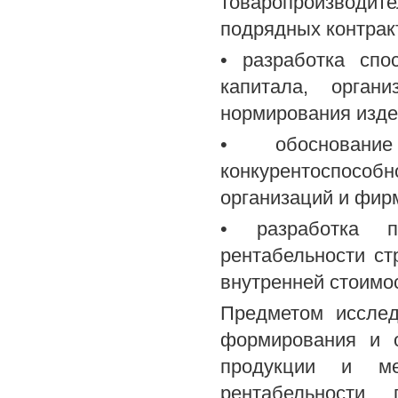
товаропроизводите
подрядных контракто
• разработка спо
капитала, орган
нормирования изде
• обоснован
конкурентоспособ
организаций и фир
• разработка 
рентабельности ст
внутренней стоимо
Предметом исслед
формирования и о
продукции и м
рентабельности 