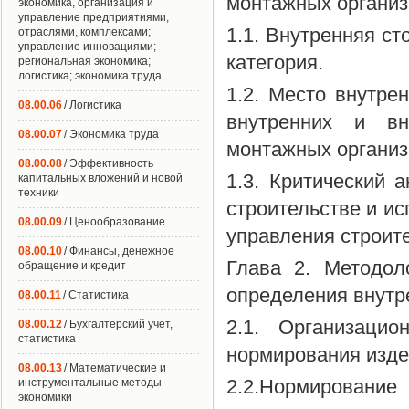
монтажных организ
экономика, организация и
управление предприятиями,
1.1. Внутренняя ст
отраслями, комплексами;
управление инновациями;
категория.
региональная экономика;
логистика; экономика труда
1.2. Место внутре
08.00.06
/ Логистика
внутренних и вн
08.00.07
/ Экономика труда
монтажных организ
08.00.08
/ Эффективность
1.3. Критический 
капитальных вложений и новой
техники
строительстве и ис
08.00.09
/ Ценообразование
управления строит
08.00.10
/ Финансы, денежное
Глава 2. Методол
обращение и кредит
определения внутр
08.00.11
/ Статистика
2.1. Организаци
08.00.12
/ Бухгалтерский учет,
статистика
нормирования изде
08.00.13
/ Математические и
2.2.Нормировани
инструментальные методы
экономики