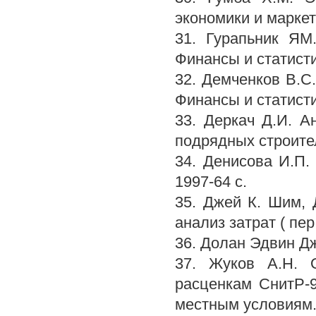
экономики и маркет
31. Гурапьник ЯМ
Финансы и статисти
32. Демченков B.C
Финансы и статисти
33. Деркач Д.И. А
подрядных строител
34. Денисова И.П.
1997-64 с.
35. Джей К. Шим, 
анализ затрат ( пер
36. Долан Эдвин Дж
37. Жуков А.Н. 
расценкам СнитР-
местным условиям. 