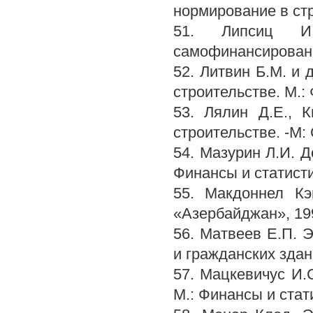
нормирование в стр
51. Липсиц И
самофинансировани
52. Литвин Б.М. и 
строительстве. М.:
53. Лялин Д.Е., 
строительстве. -М:
54. Мазурин Л.И. Д
Финансы и статисти
55. Макдоннел Кэ
«Азербайджан», 199
56. Матвеев Е.П. 
и гражданских здан
57. Мацкевичус И.
М.: Финансы и стат