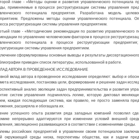
торой главе - «Методы оценки и развития управленческого потенциала п
ды, применяемые в процессе реструктуризации системы управления пре
авленческого потенциала предприятия. Разработана модель целево
приятием. Предложены методы оценки управленческого потенциала. О
есса реструктуризации системы управления предприятием.
етьей главе - «Методические рекомендации по развитию управленческого
мендации по управлению человеческим фактором в процессе реструктуризац
авленческого потенциала в процессе реструктуризации предприятия
руктуризации системы управления предприятием.
ключении сформулированы основные выводы и результаты диссертационного
блиографии приведен список литературы, использованной в работе.
ВКЛАД АВТОРА В ПРОВЕДЕННОЕ ИССЛЕДОВАНИЕ
вной вклад автора в проведенное исследование определяют: выбор и обосн
мета исследования, постановка цели, формирование и решение задач иссле
оспективный анализ эволюции задач предпринимательства и развития управ
итие систем управления подчинялось логике, которую диктовал меняющи
ем, каждая последующая система, как правило, не просто заменяла пре
ижения, расширяла и обогащала их.
ение успешного опыта развития ряда западных компаний позволил сде
омике непрерывно адаптируются при изменении условий внешней сред
вления, эволюционно развивающихся в соответствии с изменениями среды.
лемы российских предприятий в управлении своим потенциалом заключаю
й окружающей среды низка, перспективы общества, как и задачи пред