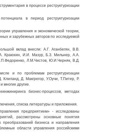
нструментария в процессе реструктуризации
 потенциала в период реструктуризации
еории управления и экономической теории,
нных и зарубежных авторов по исследуемой
льшой вклад внесли: А.Г. Аганбегян, В.В.
А. Краюхин, И.И. Мазур, Б.З. Мильнер, A.A.
.П.Федоренко, Л.М.Чистов, Ю.И.Черняк, В.Д.
числе и по проблемам реструктуризации
 Клиланд, Д. Макгрегор, У.Оучи, Т.Питер, Р.
 и многие другие.
еинжиниринга бизнес-процессов, методах
ключения, списка литературы и приложения.
управления предприятием» - исследованы
риятий, рассмотрены основные понятия
х преобразований бизнеса и направления
блемные области управления российскими