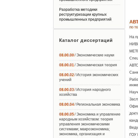
Разработка методики
реструктуризации крупных
промышленных предприятий
АВ
ПО Т
На п
Каталог диссертаций
НИВ
МЕТ
08.00.00
/ Экономические науки
Спец
08.00.01
/ Экономическая теория
АВТО
Санк
08.00.02
/ История экономических
Рабо
учений
инже
08.00.03
/ История народного
Науч
хозяйства
Засл
08.00.04
/ Региональная экономика
Офиц
докт
08.00.05
/ Экономика и управление
народным хозяйством: теория
канд
управления экономическими
Веду
системами; макроэкономика;
экономика, организация и
ГОУ 