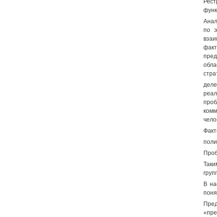
Рест
функ
Анал
по э
взаи
фак
пре
обла
стра
деле
реал
про
комм
чело
Факт
поли
Проб
Таки
груп
В на
поня
Пре
«пре