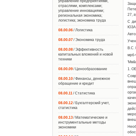
управление предприятиями,
Защи
отраслями, комплексами;
Пете
управление инновациями;
27, а
региональная экономика;
логистика; экономика труда
С ди
ЮЗА
08.00.06
/ Логистика
Авто
08.00.07
/ Экономика труда
Учен
В.С.
08.00.08
/ Эффективность
капитальных вложений и новой
мрб-
техники
'Мв&
08.00.09
/ Ценообразование
1. 
Совр
08.00.10
/ Финансы, денежное
внеш
обращение и кредит
опра
орга
08.00.11
/ Статистика
каче
08.00.12
/ Бухгалтерский учет,
экон
статистика
дейс
меро
08.00.13
/ Математические и
внеш
инструментальные методы
Нео
экономики
обос