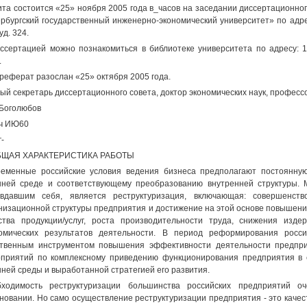
та состоится «25» ноября 2005 года в_часов на заседании диссертационног
рбургский государственный инженерно-экономический университет» по адресу
уд. 324.
ссертацией можно познакомиться в библиотеке университета по адресу: 19
.
реферат разослан «25» октября 2005 года.
ый секретарь диссертационного совета, доктор экономических наук, профес
 Боголюбов
ч ИЮ60
г-
ОБЩАЯ ХАРАКТЕРИСТИКА РАБОТЫ
еменные российские условия ведения бизнеса предполагают постоянную
ней среде и соответствующему преобразованию внутренней структуры. 
вдавшим себя, является реструктуризация, включающая: совершенств
низационной структуры предприятия и достижение на этой основе повышен
ства продукции/услуг, роста производительности труда, снижения изд
омических результатов деятельности. В период реформирования росси
твенным инструментом повышения эффективности деятельности предприя
приятий по комплексному приведению функционирования предприятия в 
ней среды и выработанной стратегией его развития.
бходимость реструктуризации большинства российских предприятий 
новании. Но само осуществление реструктуризации предприятия - это каче