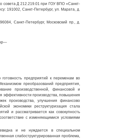
о совета Д 212.219.01 при ГОУ ВПО «Санкт-
: 191002, Санкт-Петербург, ул. Марата, д.
6084, Санкт-Петербург, Московский пр., д.
сор—
 готовность предприятий к переменам во
Механизмом преобразований предприятия,
ование производственной, финансовой и
ия эффективности производства, повышения
ержек производства, улучшения финансово
йской экономики реструктуризация стала
тий и рассматривается как совокупность
соответствие с изменяющимися условиями
очевидна и не нуждается в специальном
ственная слабоструктурированная проблема,