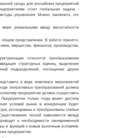
внешней среды для российских предприятий
редприятиями стоит глобальная задача -
методы управления. Можно заключить, что
о мере уникальными ввиду масштабности
 общем представлении. В работе принято,
тивов, имущества, финансов, производства,
уктуризации относятся преобразования
квидация структурных единиц, выделение
яний подразделений, поглощение других
редставить в виде комплекса мероприятий
 в ходе оперативных преобразований должна
рспективу предприятие должно осуществить
. Предприятие только тогда может достичь
чения условий рынка и конкуренции будет
тура, исследованы и преобразованы слабые
Существование тесной зависимости между
риводит к необходимости своевременной
уры и функций к новым рыночным условиям.
ения предприятия.