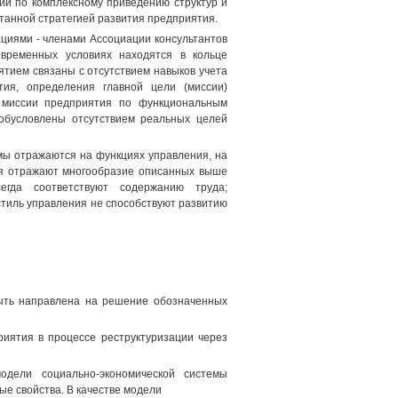
ий по комплексному приведению структур и
танной стратегией развития предприятия.
циями - членами Ассоциации консультантов
овременных условиях находятся в кольце
ятием связаны с отсутствием навыков учета
ия, определения главной цели (миссии)
 миссии предприятия по функциональным
обусловлены отсутствием реальных целей
мы отражаются на функциях управления, на
ия отражают многообразие описанных выше
гда соответствуют содержанию труда;
стиль управления не способствуют развитию
быть направлена на решение обозначенных
иятия в процессе реструктуризации через
одели социально-экономической системы
е свойства. В качестве модели