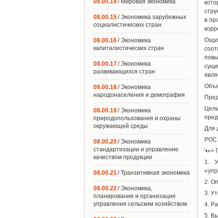
08.00.14
/ Мировая экономика
кото
стру
08.00.15
/ Экономика зарубежных
в пр
социалистических стран
корр
Ощу
08.00.16
/ Экономика
капиталистических стран
соот
повы
08.00.17
/ Экономика
суще
развивающихся стран
явля
Объе
08.00.18
/ Экономика
народонаселения и демография
Пред
Цель
08.00.19
/ Экономика
пред
природопользования и охраны
окружающей среды
Для 
РОС
08.00.20
/ Экономика
стандартизации и управление
'•»<
качеством продукции
1. У
«упр
08.00.21
/ Транзитивная экономика
2. О
08.00.22
/ Экономика,
3. У
планирование и организация
управления сельским хозяйством
4. Р
5. В