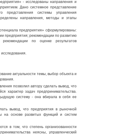
редприятия» - исследованы направления и
дприятием. Дано системное представление
го представления системы управления
пределены направления, методы и этапы
 потенциала предприятия» сформулированы:
ии предприятия; рекомендации по развитию
; рекомендации по оценке результатов
 исследования.
ование актуальности темы, выбор объекта и
дования.
ления позволил автору сделать вывод, что
йся характер задач предпринимательства.
дыдущую систему - она вбирала в себя ее
лать вывод, что предприятия в рыночной
ы на основе развитых функций и систем
тся в том, что степень организованности
принимательства неясны, управленческий