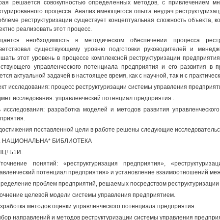
рая решается совокупностью определенных методов, с привлечением мн
ктурированного процесса. Анализ имеющегося опыта неудач реструктуризац
облеме реструктуризации существует концептуальная сложность объекта, 
ектно реализовать этот процесс.
щается необходимость в методическом обеспечении процесса рестр
ветствовал существующему уровню подготовки руководителей и менед
шать этот уровень в процессе комплексной реструктуризации предприятия
ствующего управленческого потенциала предприятия и его развития в пр
ется актуальной задачей в настоящее время, как с научной, так и с практическ
кт исследования: процесс реструктуризации системы управления предприяти
мет исследования: управленческий потенциал предприятия .
 исследования: разработка моделей и методов развития управленческого
приятия.
достижения поставленной цели в работе решены следующие исследовательс
. НАЦИОНАЛЬНА* БИБЛИОТЕКА
 ПЦ! Б1И.
точнение понятий: «реструктуризация предприятия», «реструктуриза
авленческий потенциал предприятия» и установление взаимоотношений меж
пределение проблем предприятий, решаемых посредством реструктуризации 
точнение целевой модели системы управления предприятием.
азработка методов оценки управленческого потенциала предприятия.
ыбор направлений и методов реструктуризации системы управления предпри