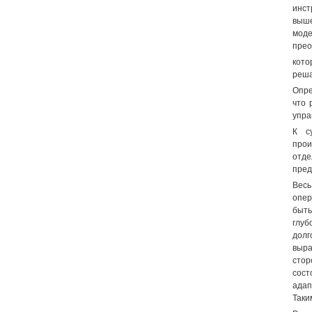
инст
выше
моде
прео
кото
реша
Опре
что 
упра
К с
прои
отд
пред
Весь
опер
быть
глуб
долг
выра
стор
сос
адап
Таки