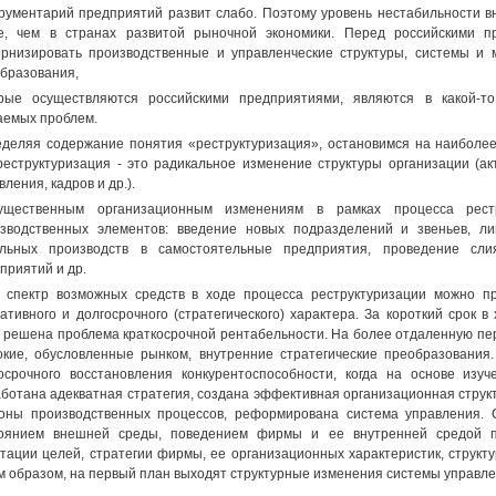
рументарий предприятий развит слабо. Поэтому уровень нестабильности 
, чем в странах развитой рыночной экономики. Перед российскими п
рнизировать производственные и управленческие структуры, системы и 
бразования,
рые осуществляются российскими предприятиями, являются в какой-т
емых проблем.
деляя содержание понятия «реструктуризация», остановимся на наиболее
реструктуризация - это радикальное изменение структуры организации (ак
вления, кадров и др.).
ущественным организационным изменениям в рамках процесса рестр
зводственных элементов: введение новых подразделений и звеньев, ли
ельных производств в самостоятельные предприятия, проведение сли
приятий и др.
 спектр возможных средств в ходе процесса реструктуризации можно п
ативного и долгосрочного (стратегического) характера. За короткий срок
 решена проблема краткосрочной рентабельности. На более отдаленную пе
окие, обусловленные рынком, внутренние стратегические преобразования
осрочного восстановления конкурентоспособности, когда на основе изу
ботана адекватная стратегия, создана эффективная организационная струк
оны производственных процессов, реформирована система управления. 
тоянием внешней среды, поведением фирмы и ее внутренней средой п
тации целей, стратегии фирмы, ее организационных характеристик, структ
м образом, на первый план выходят структурные изменения системы управл