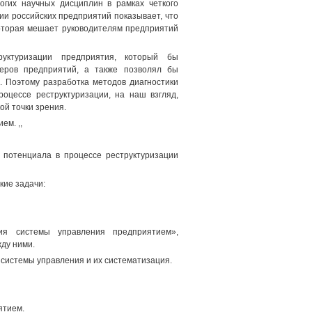
огих научных дисциплин в рамках четкого
ии российских предприятий показывает, что
которая мешает руководителям предприятий
уктуризации предприятия, который бы
жеров предприятий, а также позволял бы
. Поэтому разработка методов диагностики
оцессе реструктуризации, на наш взгляд,
ой точки зрения.
ем. ,,
 потенциала в процессе реструктуризации
кие задачи:
ция системы управления предприятием»,
ду ними.
системы управления и их систематизация.
ятием.