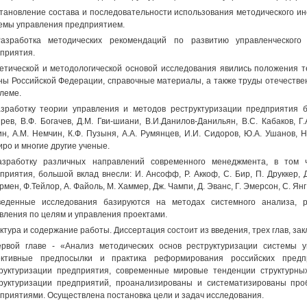
становление состава и последовательности использования методического и
емы управления предприятием.
Разработка методических рекомендаций по развитию управленческого
приятия.
етической и методологической основой исследования явились положения т
ны Российской Федерации, справочные материалы, а также труды отечестве
леме.
зработку теории управления и методов реструктуризации предприятия бо
рев, В.Ф. Богачев, Д.М. Гви-шиани, В.И.Данилов-Данильян, B.C. Кабаков, Г.
н, A.M. Немчин, К.Ф. Пузыня, A.A. Румянцев, И.И. Сидоров, Ю.А. Ушанов, Н
ро и многие другие ученые.
азработку различных направлений современного менеджмента, в том 
приятия, большой вклад внесли: И. Ансофф, Р. Аккоф, С. Бир, П. Друккер, Д.
рмен, Ф.Тейлор, А. Файоль, М. Хаммер, Дж. Чампи, Д. Эванс, Г. Эмерсон, С. Янг
еденные исследования базируются на методах системного анализа, р
вления по целям и управления проектами.
ктура и содержание работы. Диссертация состоит из введения, трех глав, за
рвой главе - «Анализ методических основ реструктуризации системы 
ективные предпосылки и практика реформирования российских предп
руктуризации предприятия, современные мировые тенденции структурны
руктуризации предприятий, проанализированы и систематизированы про
приятиями. Осуществлена постановка цели и задач исследования.