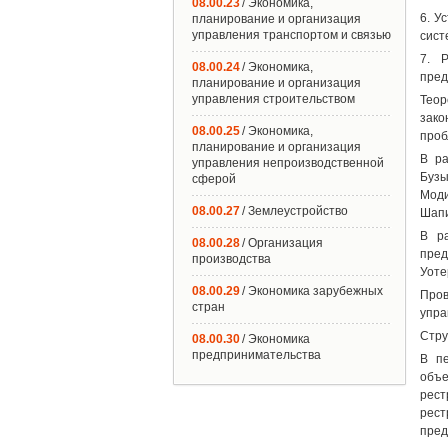
08.00.23
/ Экономика,
6. У
планирование и организация
управления транспортом и связью
сист
7. 
08.00.24
/ Экономика,
пред
планирование и организация
управления строительством
Теор
зако
08.00.25
/ Экономика,
проб
планирование и организация
В ра
управления непроизводственной
Бузы
сферой
Моди
08.00.27
/ Землеустройство
Шапи
В р
08.00.28
/ Организация
пред
производства
Уоте
08.00.29
/ Экономика зарубежных
Пров
стран
упра
Стру
08.00.30
/ Экономика
предпринимательства
В пе
объ
рест
рест
пред