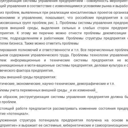
руктуризация системы управления предприятием - совокупность мероприят
ций управления в соответствие с изменяющимися условиями рынка и вырабо
из проблем, выявленных при реализации консалтинговых проектов организа
кономике и управлению, показывает, что российские предприятия в с
мосвязанных групп проблем, рис. 1. Проблемы системы управления предпри
торов внешней среды, выделения сильных и слабых сторон предприят
дприятия. К этому же перечню можно отнести проблемы декомпозиции
стям, подразделениям и работникам. Проблемы структуры предприятия 
тегии бизнеса. Также можно отметить проблемы
гирования полномочий и ответственности и т.п. Все перечисленные пробле
ьном содержании управленческого труда. Проблемы технологии управлен
блем: информационные и технические системы предприятия не все
уникационные и моти-вационные системы предприятия, деловая культура и 
веческого фактора предприятия.
оры внешней среды предприятия:
тические, экономические, научно-технические, демографические и т.п.
лемы учета переменных внешней среды _и их изменений_
м образом, реструктуризация системы управления предприятия должна 
п проблем.
стоящей работе предлагается рассматривать изменение состояния предпр
тие «потенциал».
дложенная структура потенциала предприятия получена на основе м
дприятие» и выражает ее системные, кибернетические и самоорганизационны