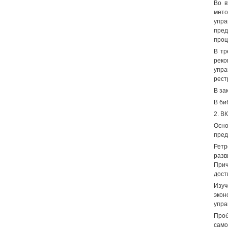
Во в
мето
упр
пред
проц
В тр
реко
упр
рест
В за
В би
2. 
Осно
пред
Ретр
разв
Прич
дост
Изуч
экон
упра
Проб
само