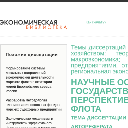
Как скачать?
Темы диссертаций 
хозяйством: тео
Похожие диссертации
макроэкономик
предприятиями, о
Формирование системы
региональная эконо
локальных направлений
экономической деятельности
НАУЧНЫЕ О
морского флота в акватории
морей Европейского севера
ГОСУДАРСТВ
России
ПЕРСПЕКТИ
Разработка методологии
планирования основных фондов
ФЛОТА
морских судоходных предприятий
ТЕМА ДИССЕРТАЦИИ 
Экономические механизмы и
инструменты эффективного
АВТОРЕФЕРАТА
функционирования и развития