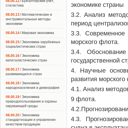
08.00.12
/ Бухгалтерский учет,
экономике страны
статистика
3.2. Анализ метод
08.00.13
/ Математические и
инструментальные методы
период централизо
экономики
3.3. Современное
08.00.14
/ Мировая экономика
морского флота.
08.00.15
/ Экономика зарубежных
социалистических стран
3.4. Обоснование
08.00.16
/ Экономика
государственной ст
капиталистических стран
4. Научные основ
08.00.17
/ Экономика
развивающихся стран
развития морского
08.00.18
/ Экономика
4.1. Анализ метод
народонаселения и демография
08.00.19
/ Экономика
9 флота.
природопользования и охраны
окружающей среды
4.2.Прогнозировани
08.00.20
/ Экономика
4.3. Прогнозиров
стандартизации и управление
качеством продукции
судна в эксплуатац