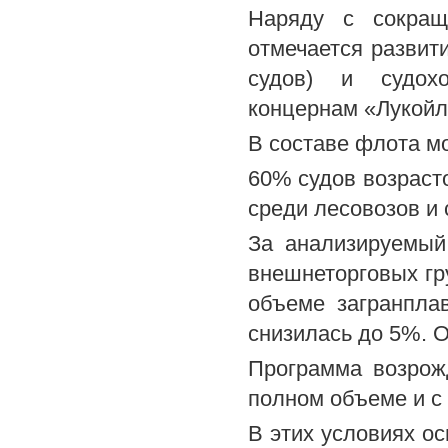
Наряду с сокращ
отмечается развит
судов) и судох
концернам «Лукойл»
В составе флота м
60% судов возрасто
среди лесовозов и 
За анализируемый
внешнеторговых гру
объеме загранпла
снизилась до 5%. О
Программа возрож
полном объеме и с
В этих условиях ос