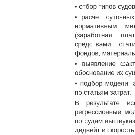
• отбор типов суд
• расчет суточны
нормативным ме
(заработная пла
средствами стат
фондов, материалы
• выявление факт
обоснование их су
• подбор модели, 
по статьям затрат.
В результате ис
регрессионные мо
по судам вышеуказ
дедвейт и скорость