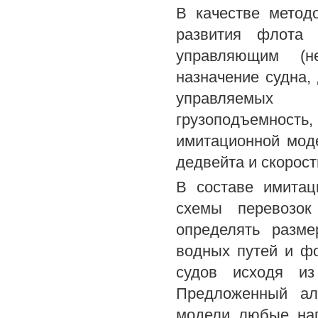
В качестве метод
развития флота 
управляющим (не
назначение судна, 
управляемых х
грузоподъемност
имитационной мод
дедвейта и скорост
В составе имитац
схемы перевозок
определять разм
водных путей и ф
судов исходя из
Предложенный ал
модели любые нап