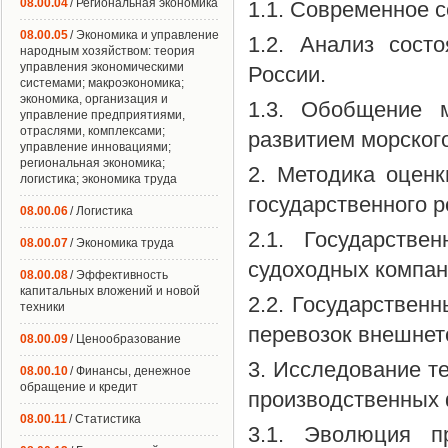
08.00.04
/ Региональная экономика
1.1. Современное 
08.00.05
/ Экономика и управление
1.2. Анализ сост
народным хозяйством: теория
управления экономическими
России.
системами; макроэкономика;
экономика, организация и
1.3. Обобщение м
управление предприятиями,
отраслями, комплексами;
развитием морского
управление инновациями;
региональная экономика;
2. Методика оценк
логистика; экономика труда
государственного 
08.00.06
/ Логистика
2.1. Государстве
08.00.07
/ Экономика труда
судоходных компан
08.00.08
/ Эффективность
капитальных вложений и новой
2.2. Государствен
техники
перевозок внешнет
08.00.09
/ Ценообразование
3. Исследование т
08.00.10
/ Финансы, денежное
обращение и кредит
производственных 
08.00.11
/ Статистика
3.1. Эволюция п