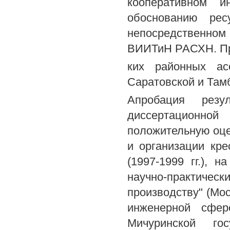
кооперативном и
обоснованию рес
непосредственно
ВИИТиН РАСХН. Пра
ких районных асс
Саратовской и Там
Апробация резу
диссертационно
положительную оце
и организации кр
(1997-1999 гг.), 
научно-практичес
производству" (Мос
инженерной сфер
Мичуринской гос