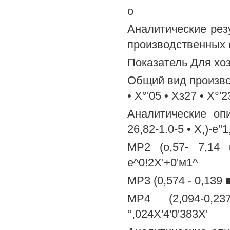
о
Аналитические рез
производственных 
Показатель Для хо
Общий вид производс
• Х°'05 • Хз27 • Х°'2
Аналитические оп
26,82-1.0-5 • Х,)-е"
МР2 (о,57- 7,14 
е^0!2Х'+0'м1^
МР3 (0,574 - 0,139 ■
МР4 (2,094-0,237
°,024Х'4'0'383Х'