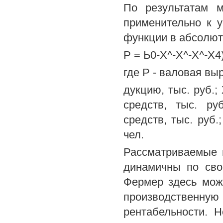
По результатам м
применительно к 
функции в абсолютн
Р = Ь0-Х^-Х^-Х^-Х4)
где Р - валовая вы
дукцию, тыс. руб.;
средств, тыс. ру
средств, тыс. руб.
чел.
Рассматриваемые 
динамичны по сво
Фермер здесь може
производствен
рентабельности. 