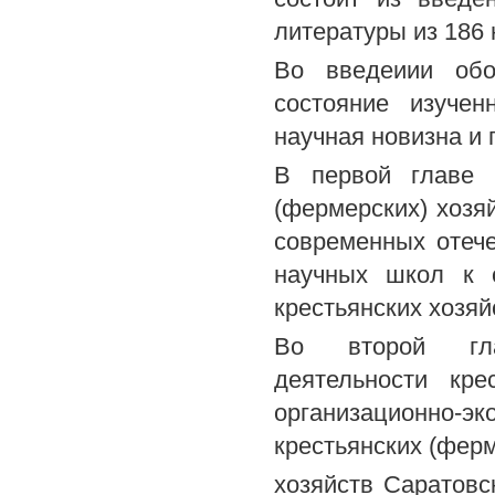
литературы из 186
Во введеиии обо
состояние изучен
научная новизна и 
В первой главе "
(фермерских) хозя
современных отеч
научных школ к о
крестьянских хозяй
Во второй глав
деятельности кре
организационно
крестьянских (фер
хозяйств Саратовс