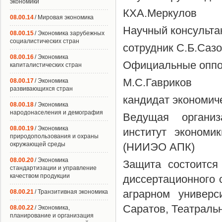
экономики
КХА.Меркулов
08.00.14
/ Мировая экономика
Научный консультан
08.00.15
/ Экономика зарубежных
социалистических стран
сотрудник С.Б.Саз
08.00.16
/ Экономика
Официальные оппон
капиталистических стран
М.С.Гавриков
08.00.17
/ Экономика
развивающихся стран
кандидат экономиче
08.00.18
/ Экономика
народонаселения и демография
Ведущая организ
08.00.19
/ Экономика
институт экономи
природопользования и охраны
окружающей среды
(НИИЭО АПК)
08.00.20
/ Экономика
Защита состоится
стандартизации и управление
качеством продукции
диссертационного 
аграрном универс
08.00.21
/ Транзитивная экономика
Саратов, Театральн
08.00.22
/ Экономика,
планирование и организация