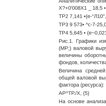
Аналитические опис
Х?+0'008Х1 _ 18,5 •
ТР2 7,141 •(е-°Л10",
ТР3 9 573• ^с-7-25,0
ТР4 5,645 • (е~0,021
Рис.1. Графики из
(МР;) валовой выр
величины оборотн
фондов, количеств
Величина средней
общей валовой выр
фактора (ресурса):
АР^ТР./Х, (5)
На основе анализ