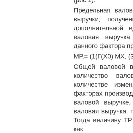
Предельная валов
выручки, получе
дополнительной е
валовая выручка 
данного фактора п
МР,= (1(Г(Х0) МХ, (3
Общей валовой вы
количество вало
количестве изме
факторах производ
валовой выручке,
валовая выручка, п
Тогда величину ТР
как