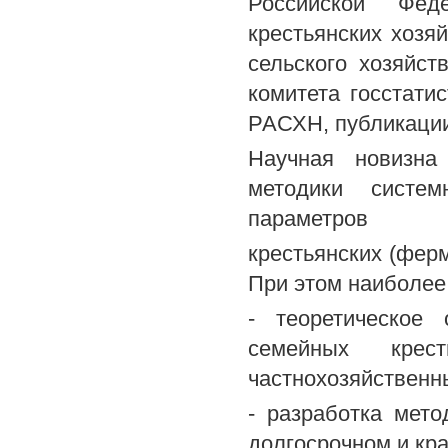
Российской Фед
крестьянских хозя
сельского хозяйст
комитета госстати
РАСХН, публикации
Научная новизна
методики систе
параметров
крестьянских (фер
При этом наиболее
- теоретическое
семейных крест
частнохозяйственн
- разработка мет
долгосрочном и кр