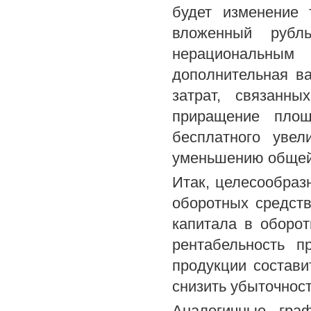
будет изменение 
вложенный рубл
нерациональны
дополнительная ва
затрат, связанн
приращение пло
бесплатного увел
уменьшению общей 
Итак, целесообраз
оборотных средст
капитала в оборот
рентабельность п
продукции состави
снизить убыточность
Аналогичные граф