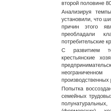
второй половине 80
Анализируя темп
установили, что ши
причин этого яв
преобладали кл
потребительские кр
С развитием то
крестьянские хо
предпринимател
неограниченном
производственных р
Попытка воссозда
семейных трудовы
полунатуральных,
(фермерских) х