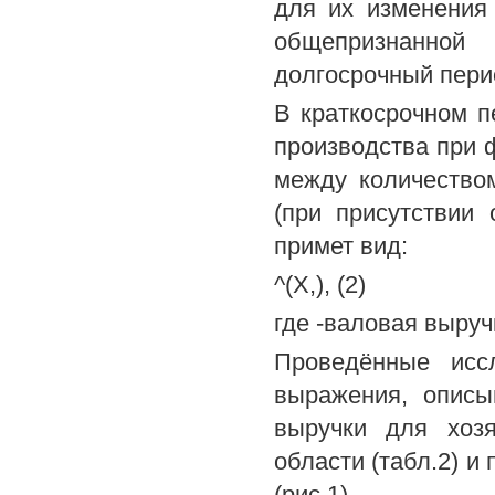
для их изменения
общепризнанно
долгосрочный пери
В краткосрочном п
производства при 
между количество
(при присутствии
примет вид:
^(Х,), (2)
где -валовая выручк
Проведённые иссл
выражения, опис
выручки для хоз
области (табл.2) и
(рис.1).