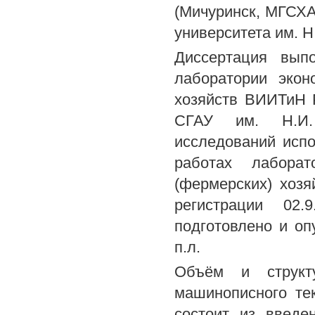
(Мичуринск, МГСХА,
университета им. Н.
Диссертация вып
лаборатории экон
хозяйств ВИИТиН 
СГАУ им. Н.И. 
исследований испо
работах лаборат
(фермерских) хозя
регистрации 02.
подготовлено и о
п.л.
Объём и структ
машинописного те
состоит из введе