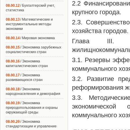
2.2 Финансирован
08.00.12
/ Бухгалтерский учет,
статистика
крупного города.
08.00.13
/ Математические и
2.3. Совершенств
инструментальные методы
экономики
хозяйства городов.
08.00.14
/ Мировая экономика
Глава III. П
08.00.15
/ Экономика зарубежных
жилищнокоммунальн
социалистических стран
3.1. Резервы эффе
08.00.16
/ Экономика
капиталистических стран
коммунального хозя
08.00.17
/ Экономика
3.2. Развитие пр
развивающихся стран
реформирования жи
08.00.18
/ Экономика
народонаселения и демография
3.3. Методически
08.00.19
/ Экономика
экономической
природопользования и охраны
окружающей среды
коммунального хозя
08.00.20
/ Экономика
стандартизации и управление