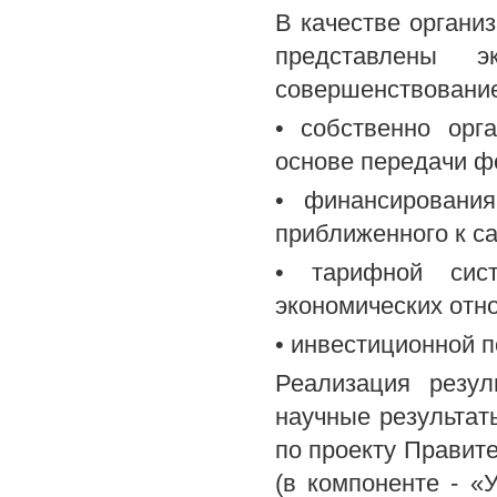
В качестве орган
представлены э
совершенствовани
• собственно орг
основе передачи ф
• финансировани
приближенного к с
• тарифной сис
экономических отн
• инвестиционной п
Реализация резул
научные результат
по проекту Правит
(в компоненте - «