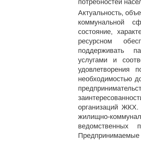
потребностей насе
Актуальность, объ
коммунальной с
состояние, харак
ресурсном обес
поддерживать па
услугами и соотв
удовлетворения п
необходимостью до
предпринимател
заинтересованнос
организаций ЖКХ.
жилищно-коммун
ведомственных п
Предпринимаемые 