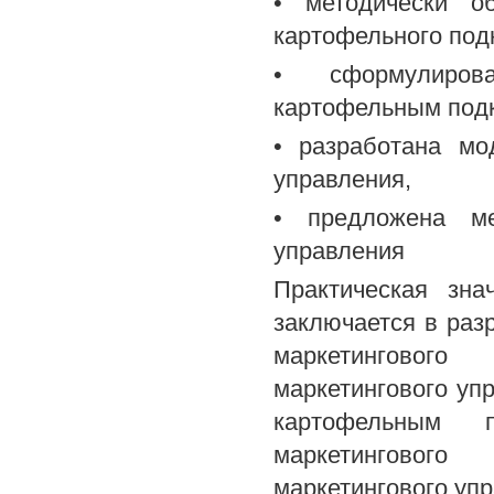
• методически о
картофельного под
• сформулирова
картофельным под
• разработана мо
управления,
• предложена ме
управления
Практическая зна
заключается в раз
маркетинговог
маркетингового уп
картофельным п
маркетинговог
маркетингового уп