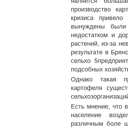
является больша
производство кар
кризиса привело 
вынуждены были 
недостатком и до
растений, из-за н
результате в Брян
сельхо 5предприя
подсобных хозяйст
Однако такая пр
картофеля сущест
сельхозорганизаци
Есть мнение, что в
население возде
различным боле ш