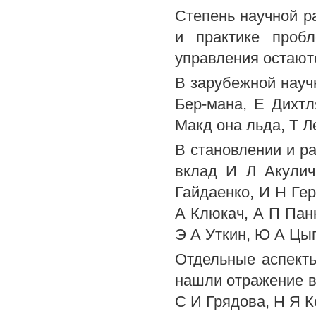
Степень научной р
и практике пробл
управления остают
В зарубежной науч
Бер-мана, Е Дихтл
Макд она льда, Т Л
В становлении и р
вклад И Л Акулич
Гайдаенко, И Н Гер
А Клюкач, А П Пан
Э А Уткин, Ю А Цы
Отдельные аспекты
нашли отражение в 
С И Грядова, Н Я К