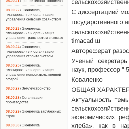
сельскохозяйствен
08.00.21
/ Транзитивная экономика
08.00.22
/ Экономика,
С диссертацией мо
планирование и организация
управления сельским хозяйством
государственного а
08.00.23
/ Экономика,
сельскохозяйствен
планирование и организация
управления транспортом и связью
timacad ш
08.00.24
/ Экономика,
Автореферат разосл
планирование и организация
управления строительством
Ученый секретарь
08.00.25
/ Экономика,
наук, профессор " 
планирование и организация
управления непроизводственной
Коваленко
сферой
ОБЩАЯ ХАРАКТЕ
08.00.27
/ Землеустройство
08.00.28
/ Организация
Актуальность тем
производства
сельскохозяйстве
08.00.29
/ Экономика зарубежных
экономических ре
стран
хлеба», как в на
08.00.30
/ Экономика