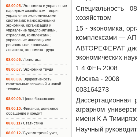
08.00.05
/ Экономика и управление
Специальность 0
народным хозяйством: теория
управления экономическими
хозяйством
системами; макроэкономика;
экономика, организация и
15 - экономика, ор
управление предприятиями,
отраслями, комплексами;
комплексами — АПК 
управление инновациями;
региональная экономика;
АВТОРЕФЕРАТ дисс
логистика; экономика труда
экономических нау
08.00.06
/ Логистика
1 4 ФЕБ 2008
08.00.07
/ Экономика труда
Москва - 2008
08.00.08
/ Эффективность
капитальных вложений и новой
003164273
техники
Диссертационная 
08.00.09
/ Ценообразование
аграрном универси
08.00.10
/ Финансы, денежное
обращение и кредит
имени К А Тимиряз
08.00.11
/ Статистика
Научный руководит
08.00.12
/ Бухгалтерский учет,