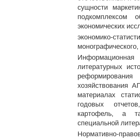
сущности маркети
подкомплексом о
экономических исс
экономико-ста
монографического,
Информационна
литературных ист
реформировани
хозяйствования А
материалах стати
годовых отчетов
картофель, а т
специальной литер
Нормативно-право