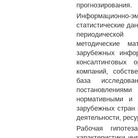
прогнозирования.
Информационно-
статистические да
периодической 
методические ма
зарубежных инфор
консалтинговых о
компаний, собств
база исследова
постановления
нормативными и 
зарубежных стран
деятельности, ресу
Рабочая гипотез
характеристики ин