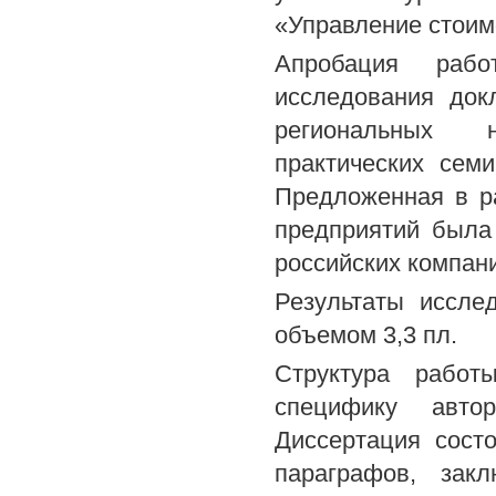
«Управление стоим
Апробация рабо
исследования док
региональных н
практических сем
Предложенная в р
предприятий была
российских компан
Результаты иссле
объемом 3,3 пл.
Структура работ
специфику авто
Диссертация сост
параграфов, зак