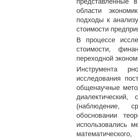
представленные в
области экономи
подходы к анализ
стоимости предпри
В процессе иссл
стоимости, фина
переходной эконом
Инструмента рн
исследования пос
общенаучные мето
диалектический, 
(наблюдение, с
обосновании тео
использовались ме
математического,