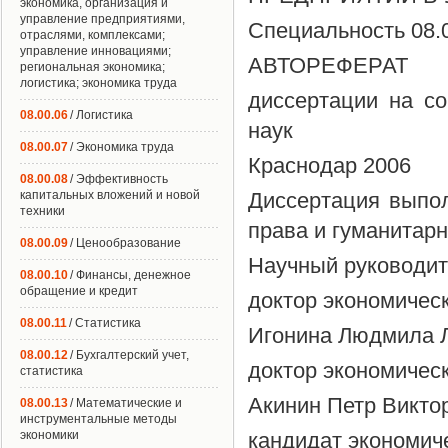
экономика, организация и
управление предприятиями,
Специальность 08.
отраслями, комплексами;
управление инновациями;
АВТОРЕФЕРАТ
региональная экономика;
логистика; экономика труда
диссертации на со
08.00.06
/ Логистика
наук
08.00.07
/ Экономика труда
Краснодар 2006
08.00.08
/ Эффективность
капитальных вложений и новой
Диссертация выпо
техники
права и гуманитарн
08.00.09
/ Ценообразование
Научный руководит
08.00.10
/ Финансы, денежное
обращение и кредит
доктор экономичес
08.00.11
/ Статистика
Игонина Людмила 
08.00.12
/ Бухгалтерский учет,
доктор экономичес
статистика
Акинин Петр Викто
08.00.13
/ Математические и
инструментальные методы
экономики
кандидат экономиче