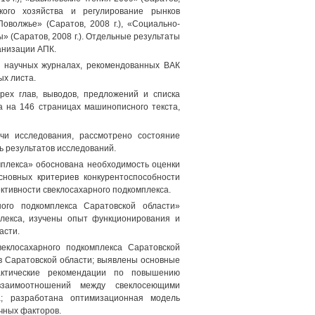
кого хозяйства и регулирование рынков
Поволжье» (Саратов, 2008 г.), «Социально-
» (Саратов, 2008 г.). Отдельные результаты
анизации АПК.
в научных журналах, рекомендованных ВАК
ых листа.
рех глав, выводов, предложений и списка
 на 146 страницах машинописного текста,
чи исследования, рассмотрено состояние
ь результатов исследований.
мплекса» обоснована необходимость оценки
сновных критериев конкурентоспособности
ктивности свеклосахарного подкомплекса.
ого подкомплекса Саратовской области»
плекса, изучены опыт функционирования и
асти.
еклосахарного подкомплекса Саратовской
в Саратовской области; выявлены основные
актические рекомендации по повышению
взаимоотношений между свеклосеющими
а; разработана оптимизационная модель
чных факторов.