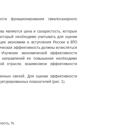
сти функционирования свеклосахарного
ва являются цена и сахаристость, которые
 который необходимо учитывать для оценки
ации экономики и вступления России в ВТО
мическая эффективность должны исчисляться
 Изучение экономической эффективности
ку направлений ее повышения необходимо
ной отрасли, взаимосвязи эффективности
венных связей. Для оценки эффективности
уктурированных показателей (рис. 1).
ность, %