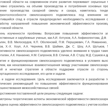
товской области на современном этапе развития переживает серьезные т
тивно отразились на объеме производства и потребления основных про
жение производства сахарной свеклы и сахара, наметилась тенд
курентоспособности свеклосахарного подкомплекса под влиянием не
тившийся спад в отрасли предопределил необходимость исследования с
аботку направлений повышения экономической эффективности произво
товской области.
пень изученности проблемы. Вопросами повышения эффективности аг
ественные и зарубежные ученые, как А.И. Алтухов, A.A. Анфиногентова, Д.Ф. 
гин, В.В. Милосердов, К.П. Оболенский, П.М. Першукевич, Г.А. Романенко, 
ов, Х.-Х. Хоуп, A.A. Черняев, В.В. Шайкин, Дж. С. Шоу, A.A. Шутьков
ктивности свеклосахарного подкомплекса уделено внимание в трудах таких у
тилин, А.К. Нанаенко, Н.М. Сапронов, В.В. Спичак, A.B. Стуру, М.Д. Сушков и д
итие и функционирование свеклосахарного подкомплекса в условиях выхо
лем, как неналаженные взаимоотношения между участниками свеклосахарн
зей и нечеткая стратегия в области поддержки отрасли со стороны
ертационного исследования, его цели и задачи.
 и задачи исследования. Цель исследования заключается в разработке т
тических рекомендаций по повышению эффективности функционирования
ршенствования межхозяйственных связей.
достижения поставленной цели решены следующие задачи:
мотрены теоретические аспекты экономической эффективности свеклосахарн
едена оценка эффективности свеклосахарного подкомплекса с учетом особен