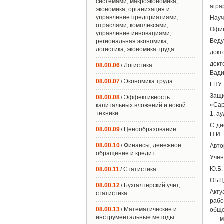
системами; макроэкономика;
агра
экономика, организация и
управление предприятиями,
Науч
отраслями, комплексами;
Офиц
управление инновациями;
Веду
региональная экономика;
логистика; экономика труда
докт
докт
08.00.06
/ Логистика
Вади
08.00.07
/ Экономика труда
ГНУ 
Защи
08.00.08
/ Эффективность
«Сар
капитальных вложений и новой
техники
1, ау
С ди
08.00.09
/ Ценообразование
Н.И.
08.00.10
/ Финансы, денежное
Авто
обращение и кредит
Учен
Ю.Б.
08.00.11
/ Статистика
ОБЩ
08.00.12
/ Бухгалтерский учет,
Акту
статистика
рабо
08.00.13
/ Математические и
обще
инструментальные методы
— ма