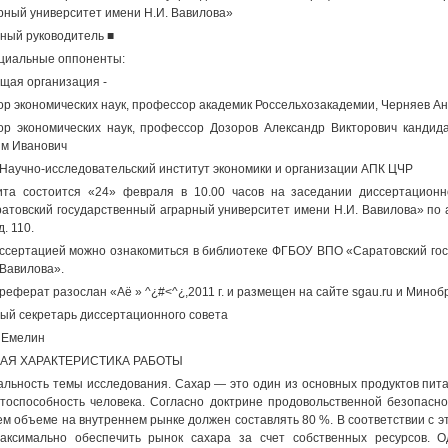
рный университет имени Н.И. Вавилова»
ный руководитель ■
иальные оппоненты:
щая организация -
ор экономических наук, профессор академик Россельхозакадемии, Черняев А
ор экономических наук, профессор Дозоров Александр Викторович кандид
м Иванович
Научно-исследовательский институт экономики и организации АПК ЦЧР
та состоится «24» февраля в 10.00 часов на заседании диссертацион
атовский государственный аграрный университет имени Н.И. Вавилова» по ад
д. 110.
ссертацией можно ознакомиться в библиотеке ФГБОУ ВПО «Саратовский го
 Вавилова».
реферат разослан «Аё » ^¿#<^¿,2011 г. и размещен на сайте sgau.ru и Мино
ый секретарь диссертационного совета
 Емелин
АЯ ХАРАКТЕРИСТИКА РАБОТЫ
альность темы исследования. Сахар — это один из основных продуктов пит
тоспособность человека. Согласно доктрине продовольственной безопасно
м объеме на внутреннем рынке должен составлять 80 %. В соответствии с э
ксимально обеспечить рынок сахара за счет собственных ресурсов. Од