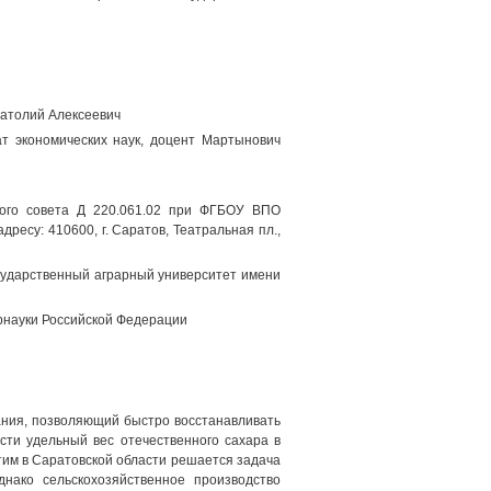
натолий Алексеевич
ат экономических наук, доцент Мартынович
ного совета Д 220.061.02 при ФГБОУ ВПО
ресу: 410600, г. Саратов, Театральная пл.,
сударственный аграрный университет имени
брнауки Российской Федерации
ания, позволяющий быстро восстанавливать
сти удельный вес отечественного сахара в
тим в Саратовской области решается задача
нако сельскохозяйственное производство