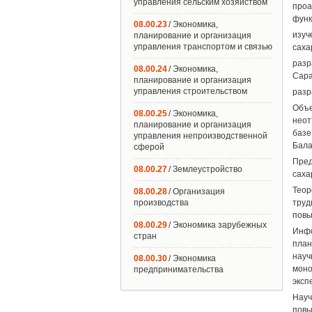
управления сельским хозяйством
про
функ
08.00.23
/ Экономика,
изуч
планирование и организация
управления транспортом и связью
саха
разр
08.00.24
/ Экономика,
Сара
планирование и организация
управления строительством
разр
Объе
08.00.25
/ Экономика,
неот
планирование и организация
базе
управления непроизводственной
Бала
сферой
Пред
08.00.27
/ Землеустройство
саха
Теор
08.00.28
/ Организация
производства
труд
повы
08.00.29
/ Экономика зарубежных
Инфо
стран
план
науч
08.00.30
/ Экономика
моно
предпринимательства
эксп
Науч
повы