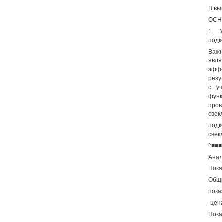
В вы
ОСН
1. 
подк
Важн
явля
эффе
резу
с у
функ
пров
свек
подк
свек
^■■
Анал
Пока
Общ
пока
-цен
Пока