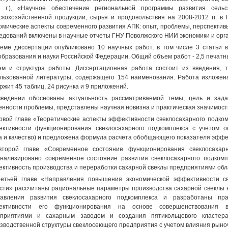
 г.), «Научное обеспечение региональной программы развития сельс
скохозяйственной продукции, сырья и продовольствия на 2008-2012 гг. в 
омические аспекты современного развития АПК: опыт, проблемы, перспективы
едований включены в научные отчеты ГНУ Поволжского НИИ экономики и орг
еме диссертации опубликовано 10 научных работ, в том числе 3 статьи 
бразования и науки Российской Федерации. Общий объем работ - 2,5 печатн
м и структура работы. Диссертационная работа состоит из введения, т
льзованной литературы, содержащего 154 наименования. Работа изложена
ржит 45 таблиц, 24 рисунка и 9 приложений.
ведении обоснованы актуальность рассматриваемой темы, цель и зада
енности проблемы, представлены научная новизна и практическая значимост
рвой главе «Теоретические аспекты эффективности свеклосахарного подко
ктивности функционирования свеклосахарного подкомплекса с учетом о
а и качество) и предложена формула расчета обобщающего показателя эффе
торой главе «Современное состояние функционирования свеклосахарн
нализировано современное состояние развития свеклосахарного подком
ктивность производства и переработки сахарной свеклы предприятиями обл
етьей главе «Направления повышения экономической эффективности св
сти» рассчитаны рациональные параметры производства сахарной свеклы 
равления развития свеклосахарного подкомплекса и разработаны пр
ективности его функционирования на основе совершенствования 
дприятиями и сахарным заводом и создания пятикольцевого кластер
зводственной структуры свеклосеющего предприятия с учетом влияния рыно