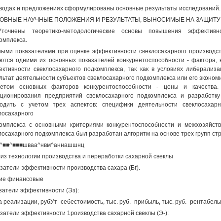
водах и предложениях сформулированы основные результаты исследований.
ОВНЫЕ НАУЧНЫЕ ПОЛОЖЕНИЯ И РЕЗУЛЬТАТЫ, ВЫНОСИМЫЕ НА ЗАЩИТУ
Уточнены теоретико-методологические основы повышения эффективно
омплекса.
ыми показателями при оценке эффективности свеклосахарного производст
ются одними из основных показателей конкурентоспособности - фактора,
ктивности свеклосахарного подкомплекса, так как в условиях либерализ
льтат деятельности субъектов свеклосахарного подкомплекса или его эконо
четом основных факторов конкурентоспособности - цены и качества.
ционирования предприятий свеклосахарного подкомплекса и разработ
одить с учетом трех аспектов: специфики деятельности свеклосахар
лосахарного
омплекса с основными критериями конкурентоспособности и межхозяйст
лосахарного подкомплекса был разработан алгоритм на основе трех групп стр
■^■■^■■■шваа^нвм^аннашшнц
из технологии производства и переработки сахарной свеклы
затели эффективности производства сахара (Бг).
ие финансовые
затели эффективности (Эз):
а реализации, рубУт -себестоимость, тыс. руб. -прибыль, тыс. руб. -рентабель
затели эффективности 1роизводства сахарной свеклы (Э-):