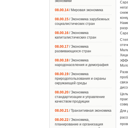
экономики
Сара
нега
08.00.14
/ Мировая экономика
сни
кон
08.00.15
/ Экономика зарубежных
Наме
социалистических стран
разр
08.00.16
/ Экономика
Сара
капиталистических стран
Сте
отеч
08.00.17
/ Экономика
Малы
развивающихся стран
Хицк
08.00.18
/ Экономика
эффе
народонаселения и демография
Моло
Разв
08.00.19
/ Экономика
проб
природопользования и охраны
свя
окружающей среды
дисс
08.00.20
/ Экономика
Цель
стандартизации и управление
прак
качеством продукции
сове
08.00.21
/ Транзитивная экономика
Для 
расс
08.00.22
/ Экономика,
пров
планирование и организация