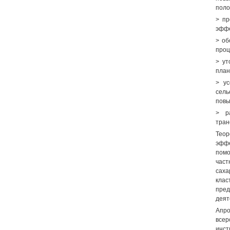
поло
> пр
эффе
> об
проц
> ут
план
> ус
сель
повы
> р
тран
Теор
эффе
помо
част
саха
клас
пред
деят
Апр
всер
инст