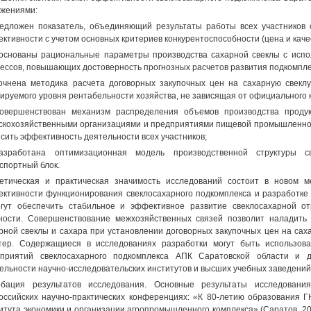
жениями:
едложен показатель, объединяющий результаты работы всех участников с
ктивности с учетом основных критериев конкурентоспособности (цена и каче
основаны рациональные параметры производства сахарной свеклы с исп
ессов, повышающих достоверность прогнозных расчетов развития подкомплек
очнена методика расчета договорных закупочных цен на сахарную свеклу
ируемого уровня рентабельности хозяйства, не зависящая от официального 
овершенствован механизм распределения объемов производства проду
скохозяйственными организациями и предприятиями пищевой промышленнос
сить эффективность деятельности всех участников;
азработана оптимизационная модель производственной структуры с
спортный блок.
етическая и практическая значимость исследований состоит в новом м
ктивности функционирования свеклосахарного подкомплекса и разработке
гут обеспечить стабильное и эффективное развитие свеклосахарной о
ности. Совершенствование межхозяйственных связей позволит наладить
рной свеклы и сахара при установлении договорных закупочных цен на сах
тер. Содержащиеся в исследованиях разработки могут быть использова
приятий свеклосахарного подкомплекса АПК Саратовской области и д
ельности научно-исследовательских институтов и высших учебных заведений
обация результатов исследования. Основные результаты исследова
оссийских научно-практических конференциях: «К 80-летию образования Г
итута экономики и организации агропромышленного комплекса» (Саратов, 201