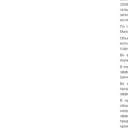
2009
сель
экон
иссл
По т
Мино
Объе
испо
соде
Во в
изуч
В пе
эффе
(цен
Во в
проа
эффе
В тр
обла
нап
эфф
пре
прои