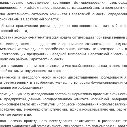
анализировано современное состояние функционирования свеклоса
ционирования и эффективность производства сахарной свеклы предприятия
ена деятельность сахарного комбината Саратовской области; определе
рной свеклы в Саратовской области;
аботаны практические рекомендации по повышению экономической эффе
товской области;
аботана экономико-математическая модель оптимизации производственной 
кт исследования - предприятия и организации свеклосахарного подком
ъемлемой частью единого российского рынка. Детальные исследования и 
 свеклосеющих предприятий Западной микрозоны Саратовской области
шовского района Саратовской области.
мет исследования - межотраслевые и межхозяйственные связи, возникающ
рной свеклы между участниками рынка.
етической и методологической основой диссертационного исследования я
ы отечественных и зарубежных ученых по вопросам функционирования с
шения его эффективности.
рмационную базу исследования составили нормативно-правовые акты Россий
ы предприятий, данные Государственного комитета Российской Федераци
но-исследовательских институтов. В процессе исследования использовалис
графический, экономико-статистический, экономико-математический, расчет
ертные оценки и др.
ная новизна проведенного исследования заключается в разработке те
шения экономической эффективности свеклосахарного подкомплекса Сарат