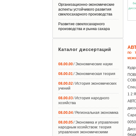
Организационно-экономические
аспекты устойчивого развития
свеклосахарного производства
Развитие свеклосахарного
производства и рынка сахара
АВ
Каталог диссертаций
ПО Т
МЕЖХ
08.00.00
/ Экономические науки
Кудр
08.00.01
/ Экономическая теория
ПО
СОВ
08.00.02
/ История экономических
Спец
учений
1 2 
08.00.03
/ История народного
АВТ
хозяйства
дисс
08.00.04
/ Региональная экономика
Сара
0050
08.00.05
/ Экономика и управление
народным хозяйством: теория
Дис
управления экономическими
бюдж