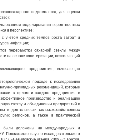
веклосахарного подкомплекса, для оценки
ство);
ользованием моделирования вероятностных
са в перспективе;
 с учетом средних темпов роста затрат и
курса инфляции;
ктов переработки сахарной свеклы между
ти на основе кластеризации, позволяющий
веклосеющего предприятия, включающая
етодологическом подходе к исследованию
 научно-прикладных рекомендаций, которые
трасли в целом и каждого предприятия в
 эффективное производство и реализацию
арную свеклу и объединении предприятий в
ны в деятельности сельскохозяйственных
ругих регионов, а также в практический
.
ния были доложены на международных и
НУ Поволжского научно-исследовательского
0 г.), «Вавиловские чтения 2009» (Саратов,