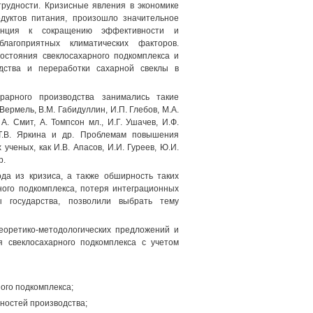
рудности. Кризисные явления в экономике
дуктов питания, произошло значительное
енция к сокращению эффективности и
благоприятных климатических факторов.
остояния свеклосахарного подкомплекса и
дства и переработки сахарной свеклы в
рарного производства занимались такие
Вермель, В.М. Габидуллин, И.П. Глебов, М.А.
А. Смит, А. Томпсон мл., И.Г. Ушачев, И.Ф.
, Т.В. Яркина и др. Проблемам повышения
ченых, как И.В. Апасов, И.И. Гуреев, Ю.И.
р.
да из кризиса, а также обширность таких
ого подкомплекса, потеря интеграционных
 государства, позволили выбрать тему
еоретико-методологических предложений и
 свеклосахарного подкомплекса с учетом
ого подкомплекса;
ностей производства;