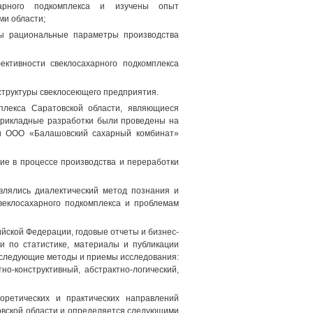
харного подкомплекса и изучены опыт
ми области;
ны рациональные параметры производства
ктивности свеклосахарного подкомплекса
структуры свеклосеющего предприятия.
плекса Саратовской области, являющиеся
прикладные разработки были проведены на
 и ООО «Балашовский сахарный комбинат»
ие в процессе производства и переработки
влялись диалектический метод познания и
веклосахарного подкомплекса и проблемам
ской Федерации, годовые отчеты и бизнес-
и по статистике, материалы и публикации
ь следующие методы и приемы исследования:
но-конструктивный, абстрактно-логический,
оретических и практических направлений
овской области и определяется следующими