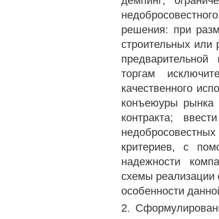
демпинг; ограни
недобросовестно
решения: при разм
строительных или 
предварительной
торгам исключи
качественного исп
конъеюуры рынка 
контракта; ввес
недобросовестных
критериев, с пом
надежности компа
схемы реализации 
особенности данно
2. Сформулирован