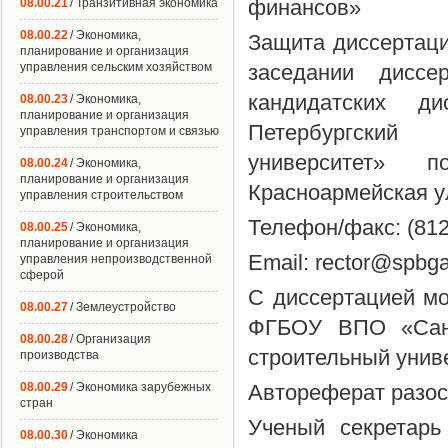
финансов»
08.00.21
/ Транзитивная экономика
08.00.22
/ Экономика,
Защита диссертации
планирование и организация
управления сельским хозяйством
заседании диссе
кандидатских ди
08.00.23
/ Экономика,
планирование и организация
Петербургский г
управления транспортом и связью
университет» п
08.00.24
/ Экономика,
планирование и организация
Красноармейская ул.
управления строительством
Телефон/факс: (812
08.00.25
/ Экономика,
планирование и организация
Email: rector@spbga
управления непроизводственной
сферой
С диссертацией м
08.00.27
/ Землеустройство
ФГБОУ ВПО «Санкт
08.00.28
/ Организация
строительный унив
производства
08.00.29
/ Экономика зарубежных
Автореферат разос
стран
Ученый секретарь
08.00.30
/ Экономика