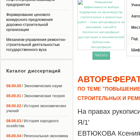
предприятии
Учен
Формирование ценового
Авт
конкурсного предложения
дорожно-строительной
Мес
организации
Год
Механизм управления ремонтно-
строительной деятельностью
Автореферат
государственного вуза
Шиф
Читать
Каталог диссертаций
АВТОРЕФЕРА
08.00.00
/ Экономические науки
ПО ТЕМЕ "ПОВЫШЕНИЕ
08.00.01
/ Экономическая теория
СТРОИТЕЛЬНЫХ И РЕМ
08.00.02
/ История экономических
На правах рукопис
учений
Я/1'
08.00.03
/ История народного
хозяйства
ЕВТЮКОВА Ксения
08.00.04
/ Региональная экономика