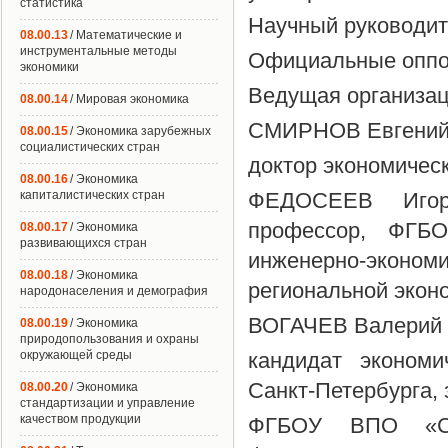
статистика
Научный руководит
08.00.13
/ Математические и
инструментальные методы
Официальные оппо
экономики
Ведущая организац
08.00.14
/ Мировая экономика
СМИРНОВ Евгений 
08.00.15
/ Экономика зарубежных
социалистических стран
доктор экономичес
08.00.16
/ Экономика
капиталистических стран
ФЕДОСЕЕВ Игорь
профессор, ФГБО
08.00.17
/ Экономика
развивающихся стран
инженерно-экон
08.00.18
/ Экономика
региональной экон
народонаселения и демография
ВОГАЧЕВ Валерий 
08.00.19
/ Экономика
природопользования и охраны
окружающей среды
кандидат экономи
Санкт-Петербурга,
08.00.20
/ Экономика
стандартизации и управление
качеством продукции
ФГБОУ ВПО «Сан