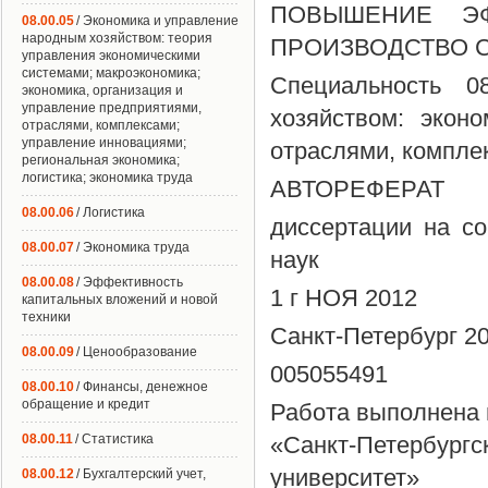
ПОВЫШЕНИЕ ЭФ
08.00.05
/ Экономика и управление
народным хозяйством: теория
ПРОИЗВОДСТВО 
управления экономическими
системами; макроэкономика;
Специальность 0
экономика, организация и
управление предприятиями,
хозяйством: экон
отраслями, комплексами;
управление инновациями;
отраслями, комплек
региональная экономика;
логистика; экономика труда
АВТОРЕФЕРАТ
08.00.06
/ Логистика
диссертации на со
08.00.07
/ Экономика труда
наук
08.00.08
/ Эффективность
1 г НОЯ 2012
капитальных вложений и новой
техники
Санкт-Петербург 2
08.00.09
/ Ценообразование
005055491
08.00.10
/ Финансы, денежное
обращение и кредит
Работа выполнена 
08.00.11
/ Статистика
«Санкт-Петербург
университет»
08.00.12
/ Бухгалтерский учет,