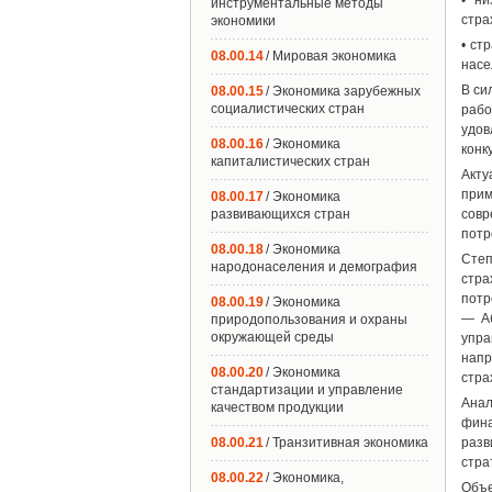
• ни
инструментальные методы
стра
экономики
• ст
08.00.14
/ Мировая экономика
насе
В си
08.00.15
/ Экономика зарубежных
социалистических стран
рабо
удов
08.00.16
/ Экономика
конк
капиталистических стран
Акту
прим
08.00.17
/ Экономика
развивающихся стран
совр
потр
08.00.18
/ Экономика
Степ
народонаселения и демография
стра
потр
08.00.19
/ Экономика
— Аб
природопользования и охраны
окружающей среды
упра
напр
08.00.20
/ Экономика
стра
стандартизации и управление
Анал
качеством продукции
фина
08.00.21
/ Транзитивная экономика
разв
стра
08.00.22
/ Экономика,
Объе