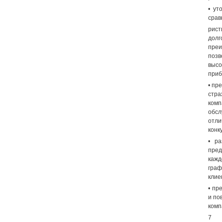
• ут
срав
рист
дол
преи
позв
высо
приб
• пр
стра
комп
обсл
отли
конк
• ра
пред
кажд
граф
клие
• пр
и по
комп
7