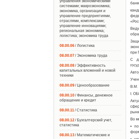
управления экономическими
банк
системами; макроэкономика;
канд
экономика, организация и
управление предприятиями,
феде
отраслями, комплексами;
«Рос
управление инновациями;
Веду
региональная экономика;
обра
логистика; экономика труда
Защи
08.00.06
/ Логистика
экон
при 
08.00.07
/ Экономика труда
С д
госу
08.00.08
/ Эффективность
капитальных вложений и новой
Авто
техники
Учен
08.00.09
/ Ценообразование
В.М.
I. 
08.00.10
/ Финансы, денежное
обращение и кредит
Акту
сфер
08.00.11
/ Статистика
рынк
Во м
08.00.12
/ Бухгалтерский учет,
статистика
• по
форм
08.00.13
/ Математические и