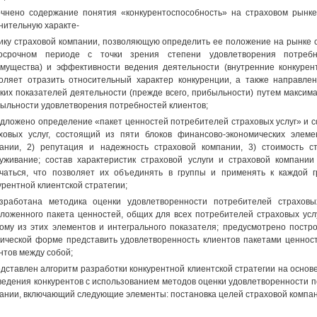
очнено содержание понятия «конкурентоспособность» на страховом рынке
нительную характе-
ику страховой компании, позволяющую определить ее положение на рынке с
госрочном периоде с точки зрения степени удовлетворения потребн
мущества) и эффективности ведения деятельности (внутренние конкуре
оляет отразить относительный характер конкуренции, а также направле
ких показателей деятельности (прежде всего, прибыльности) путем максим
ыльности удовлетворения потребностей клиентов;
едложено определение «пакет ценностей потребителей страховых услуг» и 
ховых услуг, состоящий из пяти блоков финансово-экономических элеме
ании, 2) репутация и надежность страховой компании, 3) стоимость ст
уживание; состав характеристик страховой услуги и страховой компании
чаться, что позволяет их объединять в группы и применять к каждой 
урентной клиентской стратегии;
зработана методика оценки удовлетворенности потребителей страхов
ложенного пакета ценностей, общих для всех потребителей страховых услу
ому из этих элементов и интегрального показателя; предусмотрено постро
ической форме представить удовлетворенность клиентов пакетами ценнос
нтов между собой;
едставлен алгоритм разработки конкурентной клиентской стратегии на основ
ведения конкурентов с использованием методов оценки удовлетворенности п
ании, включающий следующие элементы: постановка целей страховой компан