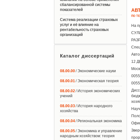
сбалансированной системы
показателей
АВ
ПО Т
Система реализации страховых
услуг и её влияние на
На п
рентабельность страховых
СУЛИ
организаций
РАЗ
Спец
Авто
Каталог диссертаций
12 Д
Моск
08.00.00
/ Экономические науки
0055
08.00.01
/ Экономическая теория
0055
Дисс
08.00.02
/ История экономических
учений
бюдж
хозя
08.00.03
/ История народного
Науч
хозяйства
Поло
08.00.04
/ Региональная экономика
Офиц
Звер
08.00.05
/ Экономика и управление
народным хозяйством: теория
прор