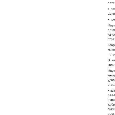
поте
• ра
ценн
• пр
Науч
орга
каче
стра
Теор
мето
потр
В ка
коли
Нау
конк
удо
стра
• вы
реал
отно
добр
внеш
рост