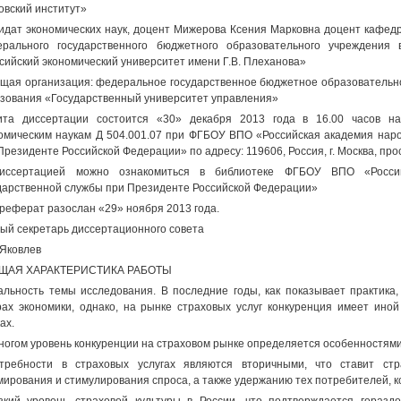
овский институт»
идат экономических наук, доцент Мижерова Ксения Марковна доцент кафед
рального государственного бюджетного образовательного учреждения
сийский экономический университет имени Г.В. Плеханова»
щая организация: федеральное государственное бюджетное образовательн
зования «Государственный университет управления»
та диссертации состоится «30» декабря 2013 года в 16.00 часов на
омическим наукам Д 504.001.07 при ФГБОУ ВПО «Российская академия наро
Президенте Российской Федерации» по адресу: 119606, Россия, г. Москва, просп
иссертацией можно ознакомиться в библиотеке ФГБОУ ВПО «Россий
дарственной службы при Президенте Российской Федерации»
реферат разослан «29» ноября 2013 года.
ый секретарь диссертационного совета
 Яковлев
ОБЩАЯ ХАРАКТЕРИСТИКА РАБОТЫ
альность темы исследования. В последние годы, как показывает практика,
ах экономики, однако, на рынке страховых услуг конкуренция имеет ино
ах.
ногом уровень конкуренции на страховом рынке определяется особенностями 
требности в страховых услугах являются вторичными, что ставит ст
ирования и стимулирования спроса, а также удержанию тех потребителей, к