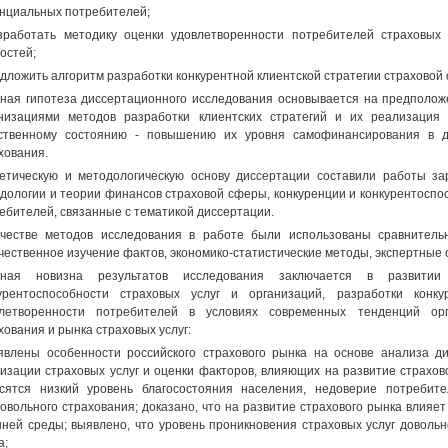
нциальных потребителей;
зработать методику оценки удовлетворенности потребителей страховых
остей;
едложить алгоритм разработки конкурентной клиентской стратегии страховой 
ная гипотеза диссертационного исследования основывается на предполож
низациями методов разработки клиентских стратегий и их реализация 
ственному состоянию - повышению их уровня самофинансирования в д
хования.
етическую и методологическую основу диссертации составили работы за
дологии и теории финансов страховой сферы, конкуренции и конкурентоспос
ебителей, связанные с тематикой диссертации.
честве методов исследования в работе были использованы сравнитель
чественное изучение фактов, экономико-статистические методы, экспертные 
чная новизна результатов исследования заключается в развитии
урентоспособности страховых услуг и организаций, разработки конк
влетворенности потребителей в условиях современных тенденций ор
хования и рынка страховых услуг:
явлены особенности российского страхового рынка на основе анализа д
изации страховых услуг и оценки факторов, влияющих на развитие страхов
сятся низкий уровень благосостояния населения, недоверие потребит
овольного страхования; доказано, что на развитие страхового рынка влияет
ней среды; выявлено, что уровень проникновения страховых услуг доволь
а;