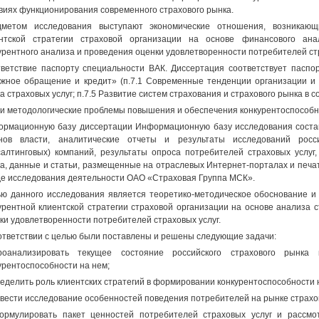
виях функционирования современного страхового рынка.
дметом исследования выступают экономические отношения, возникающ
нтской стратегии страховой организации на основе финансового ана
урентного анализа и проведения оценки удовлетворенности потребителей стр
ветствие паспорту специальности ВАК. Диссертация соответствует паспо
жное обращение и кредит» (п.7.1 Современные тенденции организации и
а страховых услуг; п.7.5 Развитие систем страхования и страхового рынка в с
 и методологические проблемы повышения и обеспечения конкурентоспособно
рмационную базу диссертации Информационную базу исследования соста
анов власти, аналитические отчеты и результаты исследований росс
салтинговых) компаний, результаты опроса потребителей страховых услуг,
а, данные и статьи, размещенные на отраслевых Интернет-порталах и печа
де исследования деятельности ОАО «Страховая Группа МСК».
ю данного исследования является теоретико-методическое обоснование и
урентной клиентской стратегии страховой организации на основе анализа 
ки удовлетворенности потребителей страховых услуг.
ответствии с целью были поставлены и решены следующие задачи:
роанализировать текущее состояние российского страхового рынка
урентоспособности на нем;
ределить роль клиентских стратегий в формировании конкурентоспособности 
овести исследование особенностей поведения потребителей на рынке страхов
ормулировать пакет ценностей потребителей страховых услуг и рассмо