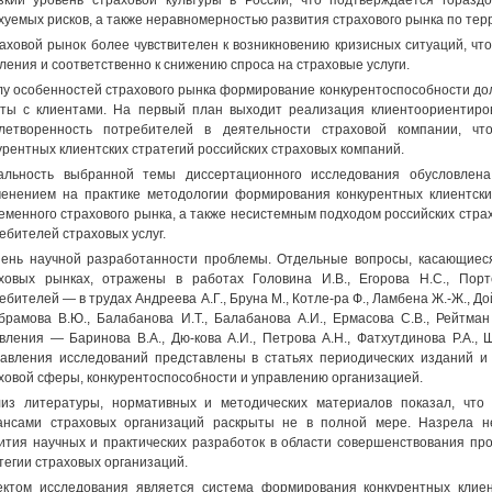
зкий уровень страховой культуры в России, что подтверждается горазд
хуемых рисков, а также неравномерностью развития страхового рынка по тер
раховой рынок более чувствителен к возникновению кризисных ситуаций, ч
ления и соответственно к снижению спроса на страховые услуги.
лу особенностей страхового рынка формирование конкурентоспособности дол
ты с клиентами. На первый план выходит реализация клиентоориентиров
летворенность потребителей в деятельности страховой компании, чт
урентных клиентских стратегий российских страховых компаний.
альность выбранной темы диссертационного исследования обусловлен
енением на практике методологии формирования конкурентных клиентски
еменного страхового рынка, а также несистемным подходом российских стра
ебителей страховых услуг.
ень научной разработанности проблемы. Отдельные вопросы, касающиеся
ховых рынках, отражены в работах Головина И.В., Егорова Н.С., Порт
ебителей — в трудах Андреева А.Г., Бруна М., Котле-ра Ф., Ламбена Ж.-Ж., До
рамова В.Ю., Балабанова И.Т., Балабанова А.И., Ермасова C.B., Рейтман Л
вления — Баринова В.А., Дю-кова А.И., Петрова А.Н., Фатхутдинова P.A.,
авления исследований представлены в статьях периодических изданий 
ховой сферы, конкурентоспособности и управлению организацией.
из литературы, нормативных и методических материалов показал, что 
нсами страховых организаций раскрыты не в полной мере. Назрела н
ития научных и практических разработок в области совершенствования про
тегии страховых организаций.
ктом исследования является система формирования конкурентных клиен