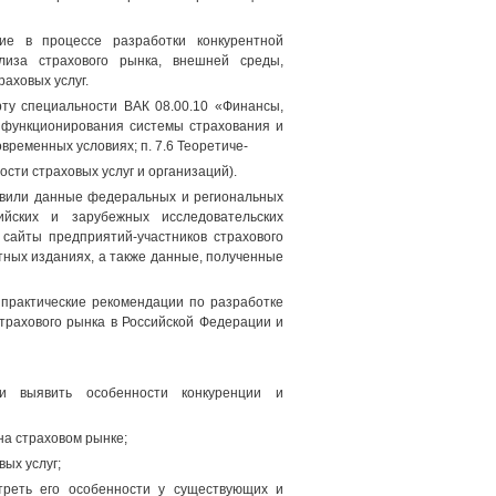
ие в процессе разработки конкурентной
лиза страхового рынка, внешней среды,
аховых услуг.
рту специальности ВАК 08.00.10 «Финансы,
 функционирования системы страхования и
овременных условиях; п. 7.6 Теоретиче-
сти страховых услуг и организаций).
вили данные федеральных и региональных
ийских и зарубежных исследовательских
 сайты предприятий-участников страхового
тных изданиях, а также данные, полученные
 практические рекомендации по разработке
страхового рынка в Российской Федерации и
 и выявить особенности конкуренции и
на страховом рынке;
ых услуг;
треть его особенности у существующих и