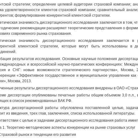
нтской стратегии; определение целевой аудитории страховой компании; ан
ка удовлетворенности клиентов страховой компании; сравнительный анализ
урентов; формулирование конкурентной клиентской стратегии.
етическая значимость диссертационного исследования заключается в том, 
тодические рекомендации расширяют теоретические представления о формир
ловиях современного рынка страхования.
ктическая значимость диссертационного исследования заключается в
урентной клиентской стратегии, которые могут быть использованы в д
динений.
бация результатов исследования. Основные научные положения диссертац
еждународных и всероссийской научно-практических конференциях: Между
сия и СНГ: новые возможности стратегического партнерства», Москва, 
еренции «Эффективное государственное и муниципальное управление как 
ии», Москва, 2013.
ченные результаты диссертационного исследования внедрены в ОАО «Страх
еме диссертации опубликованы печатные работы общим объемом 3,0 п.л., в
ящих в список рекомендованных ВАК РФ.
ктура диссертационной работы обусловлена поставленной целью, задача
оит из введения, трех глав, заключения, списка использованной литературы.
ответствии с целью и задачами диссертационного исследования работа имее
а 1. Теоретико-методические аспекты конкуренции на рынке страховых услуг
 Страховой рынок и тенденции его развития