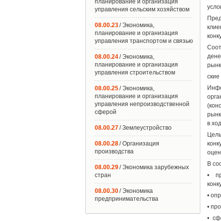
планирование и организация
усло
управления сельским хозяйством
Пре
08.00.23
/ Экономика,
клие
планирование и организация
конк
управления транспортом и связью
Соот
дене
08.00.24
/ Экономика,
планирование и организация
рынк
управления строительством
ские
Инфо
08.00.25
/ Экономика,
планирование и организация
орг
управления непроизводственной
(кон
сферой
рынк
в хо
08.00.27
/ Землеустройство
Цель
08.00.28
/ Организация
конк
производства
оцен
В со
08.00.29
/ Экономика зарубежных
стран
• п
конк
08.00.30
/ Экономика
• оп
предпринимательства
• пр
• сф