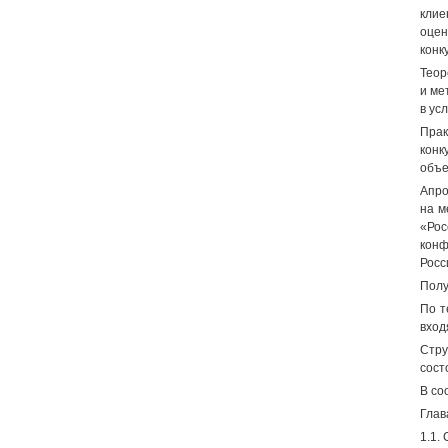
клие
оцен
конк
Теор
и ме
в ус
Пра
конк
объе
Апро
на м
«Рос
конф
Росс
Полу
По т
вход
Стру
сост
В со
Глав
1.1.