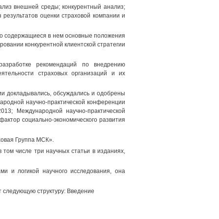
ализ внешней среды; конкурентный анализ;
 результатов оценки страховой компании и
что содержащиеся в нем основные положения
овании конкурентной клиентской стратегии
 разработке рекомендаций по внедрению
еятельности страховых организаций и их
ии докладывались, обсуждались и одобрены
народной научно-практической конференции
2013; Международной научно-практической
фактор социально-экономического развития
овая Группа МСК».
 том числе три научных статьи в изданиях,
ми и логикой научного исследования, она
т следующую структуру: Введение