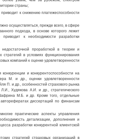
о более узким, чем за рубежом, спектром
ритории страны;
то приводит к снижению платежеспособности
жно осуществляться, прежде всего, в сфере
анного подхода, в основе которого лежит
о приводит к необходимости разработки
а недостаточной проработкой в теории и
х стратегий в условиях функционирования
ховых компаний к оценке удовлетворенности
 конкуренции и конкурентоспособности на
ера М. и др., оценки удовлетворенности
йля П. и др., особенностей страхового рынка
.И., Худякова А.И. и др., стратегического
 Шафрина М.Б. и др. Кроме того, отдельные
и авторефератах диссертаций по финансам
многие практические аспекты управления
еобходимость детализации, дополнения и
цесса разработки конкурентной клиентской
тских стратегий страховых организаций в