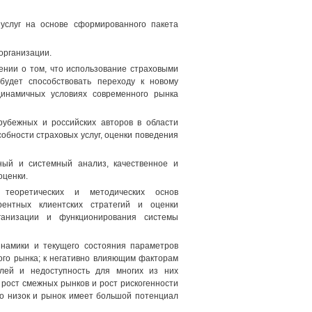
 услуг на основе сформированного пакета
организации.
ении о том, что использование страховыми
будет способствовать переходу к новому
инамичных условиях современного рынка
рубежных и российских авторов в области
обности страховых услуг, оценки поведения
ный и системный анализ, качественное и
оценки.
 теоретических и методических основ
урентных клиентских стратегий и оценки
ганизации и функционирования системы
инамики и текущего состояния параметров
ого рынка; к негативно влияющим факторам
елей и недоступность для многих из них
 рост смежных рынков и рост рискогенности
но низок и рынок имеет большой потенциал