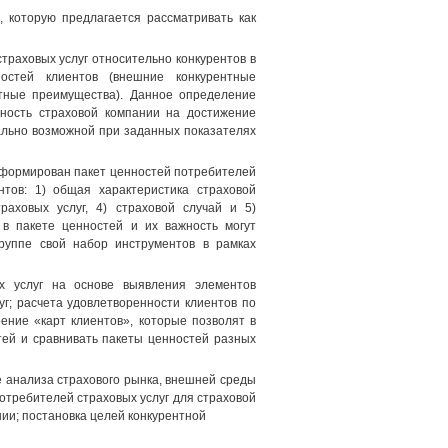
, которую предлагается рассматривать как
траховых услуг относительно конкурентов в
остей клиентов (внешние конкурентные
нтные преимущества). Данное определение
нность страховой компании на достижение
ально возможной при заданных показателях
сформирован пакет ценностей потребителей
нтов: 1) общая характеристика страховой
раховых услуг, 4) страховой случай и 5)
 в пакете ценностей и их важность могут
группе свой набор инструментов в рамках
ых услуг на основе выявления элементов
г; расчета удовлетворенности клиентов по
ение «карт клиентов», которые позволят в
тей и сравнивать пакеты ценностей разных
е анализа страхового рынка, внешней среды
отребителей страховых услуг для страховой
ии; постановка целей конкурентной