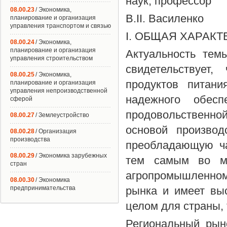
наук, профессор
08.00.23
/ Экономика,
В.II. Василенко
планирование и организация
управления транспортом и связью
I. ОБЩАЯ ХАРАК
08.00.24
/ Экономика,
планирование и организация
Актуальность тем
управления строительством
свидетельствует
08.00.25
/ Экономика,
продуктов питан
планирование и организация
управления непроизводственной
надежного обес
сферой
продовольственно
08.00.27
/ Землеустройство
основой производ
08.00.28
/ Организация
производства
преобладающую ча
08.00.29
/ Экономика зарубежных
тем самым во мн
стран
агропромышленном 
08.00.30
/ Экономика
предпринимательства
рынка и имеет вы
целом для страны, 
Региональный рын