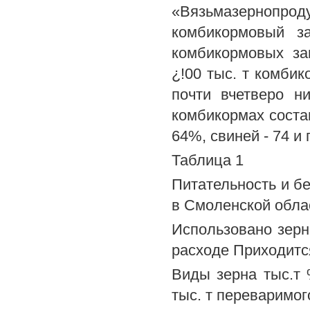
«Вязьмазерноп
комбикормовый з
комбикормовых за
¿!00 тыс. т комби
почти вчетверо н
комбикормах состав
64%, свиней - 74 и 
Таблица 1
Питательность и б
в Смоленской облас
Использовано зер
расходе Приходитс
Виды зерна тыс.т %
тыс. т переваримог