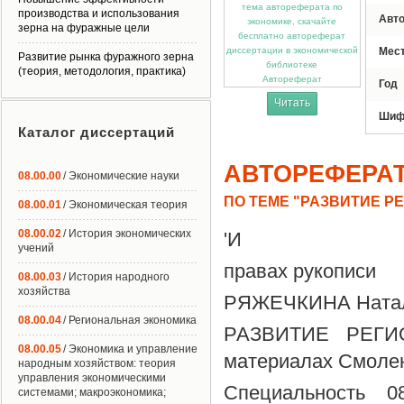
производства и использования
Авт
зерна на фуражные цели
Мес
Развитие рынка фуражного зерна
(теория, методология, практика)
Автореферат
Год
Читать
Шиф
Каталог диссертаций
АВТОРЕФЕРА
08.00.00
/ Экономические науки
ПО ТЕМЕ "РАЗВИТИЕ Р
08.00.01
/ Экономическая теория
08.00.02
/ История экономических
'И
учений
правах рукописи
08.00.03
/ История народного
хозяйства
РЯЖЕЧКИНА Натал
08.00.04
/ Региональная экономика
РАЗВИТИЕ РЕГИ
08.00.05
/ Экономика и управление
материалах Смолен
народным хозяйством: теория
управления экономическими
Специальность 0
системами; макроэкономика;