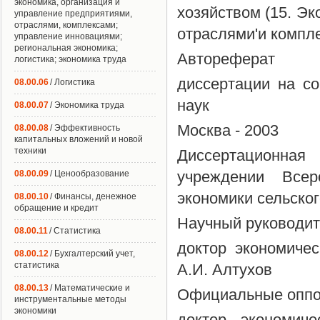
экономика, организация и
хозяйством (15. Эк
управление предприятиями,
отраслями, комплексами;
отраслями'и компле
управление инновациями;
региональная экономика;
Автореферат
логистика; экономика труда
диссертации на со
08.00.06
/ Логистика
наук
08.00.07
/ Экономика труда
Москва - 2003
08.00.08
/ Эффективность
капитальных вложений и новой
техники
Диссертационная
учреждении Всеро
08.00.09
/ Ценообразование
экономики сельско
08.00.10
/ Финансы, денежное
обращение и кредит
Научный руководит
08.00.11
/ Статистика
доктор экономиче
08.00.12
/ Бухгалтерский учет,
статистика
А.И. Алтухов
08.00.13
/ Математические и
Официальные оппо
инструментальные методы
экономики
доктор экономиче