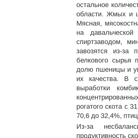
остальное количест
области. Жмых и 
Мясная, мясокостн
на давальческой
спиртзаводом, м
завозятся из-за 
белкового сырья 
долю пшеницы и у
их качества. В 
выработки комби
концентрированных
рогатого скота с 31
70,6 до 32,4%, птице
Из-за несбалан
продуктивность ско