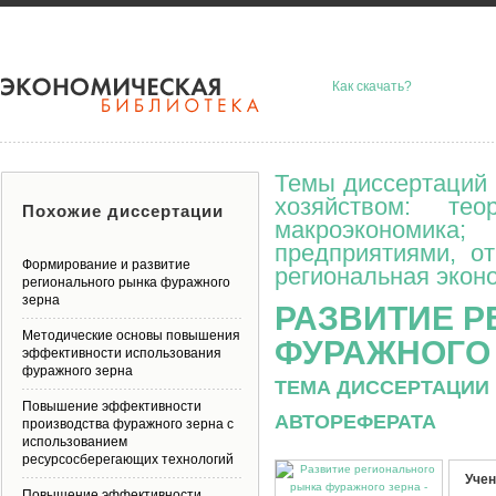
Как скачать?
Темы диссертаций 
хозяйством: тео
Похожие диссертации
макроэкономик
предприятиями, о
Формирование и развитие
региональная эконо
регионального рынка фуражного
зерна
РАЗВИТИЕ 
Методические основы повышения
ФУРАЖНОГО
эффективности использования
фуражного зерна
ТЕМА ДИССЕРТАЦИИ 
Повышение эффективности
АВТОРЕФЕРАТА
производства фуражного зерна с
использованием
ресурсосберегающих технологий
Учен
Повышение эффективности