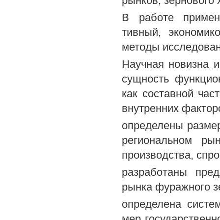
рынков, зернового 
В работе применя
тивный, экономик
методы исследован
Научная новизна 
сущность функцио
как составной час
внутренних фактор
определены размер
региональном ры
производства, спр
разработаны пред
рынка фуражного з
определена систе
мер государственн