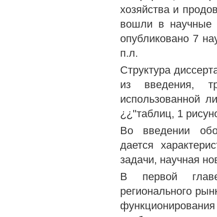
хозяйства и продо
вошли в научные 
опубликовано 7 на
п.л.
Структура диссерт
из введения, т
использованной ли
¿¿"таблиц, 1 рисун
Во введении обо
дается характери
задачи, научная но
В первой главе
регионального рын
функционировани