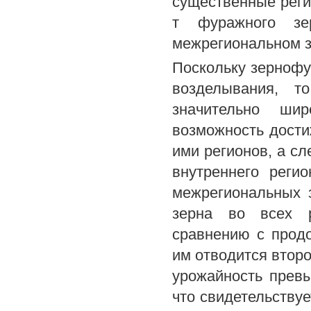
существенные реги
т фуражного зе
межрегиональном з
Поскольку зернофу
возделывания, т
значительно шир
возможность дости
ими регионов, а с
внутреннего реги
межрегиональных 
зерна во всех р
сравнению с прод
им отводится второ
урожайность превы
что свидетельствуе