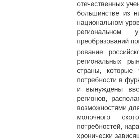
отечественных уче
большинстве из н
национальном уров
региональном 
преобразований по
рование российск
региональных рын
страны, которые 
потребности в фура
и вынуждены вво
регионов, распол
возможностями для
молочного скот
потребностей, нар
хронически завися