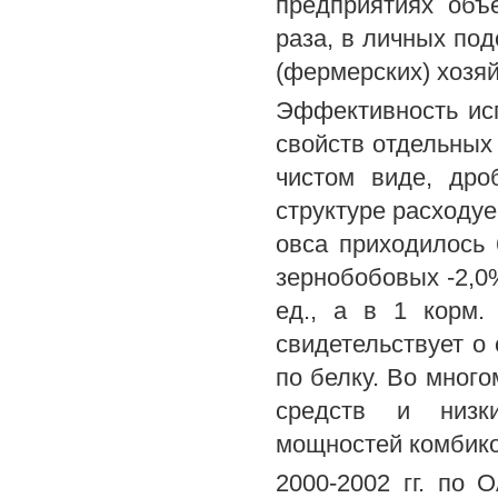
предприятиях объ
раза, в личных под
(фермерских) хозяй
Эффективность ис
свойств отдельных 
чистом виде, дро
структуре расходу
овса приходилось 6
зернобобовых -2,0%
ед., а в 1 корм. 
свидетельствует о
по белку. Во мног
средств и низки
мощностей комбико
2000-2002 гг. по