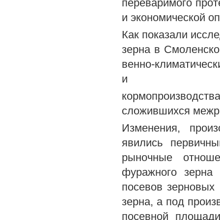
переваримого прот
и экономической о
Как показали иссл
зерна в Смоленско
венно-климатическ
и
кормопроизводст
сложившихся межре
Изменения, прои
явились первичн
рыночные отноше
фуражного зерна
посевов зерновых 
зерна, а под произ
посевной площади