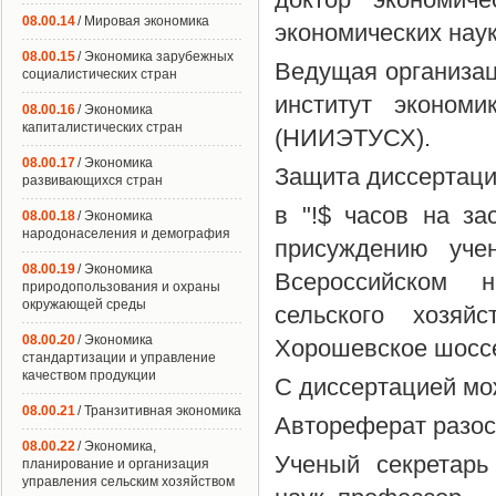
08.00.14
/ Мировая экономика
экономических наук,
08.00.15
/ Экономика зарубежных
Ведущая организац
социалистических стран
институт эконом
08.00.16
/ Экономика
капиталистических стран
(НИИЭТУСХ).
08.00.17
/ Экономика
Защита диссертации 
развивающихся стран
в "!$ часов на за
08.00.18
/ Экономика
народонаселения и демография
присуждению уче
08.00.19
/ Экономика
Всероссийском н
природопользования и охраны
окружающей среды
сельского хозяй
08.00.20
/ Экономика
Хорошевское шоссе
стандартизации и управление
качеством продукции
С диссертацией мо
08.00.21
/ Транзитивная экономика
Автореферат разослан
08.00.22
/ Экономика,
Ученый секретарь
планирование и организация
управления сельским хозяйством