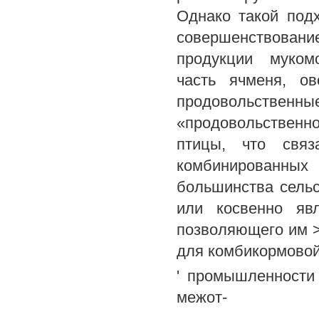
Однако такой под
совершенствован
продукции муком
часть ячменя, ов
продовольствен
«продовольственно
птицы, что связ
комбинированных
большинства сель
или косвенно яв
позволяющего им >
для комбикормово
' промышленности
межот-