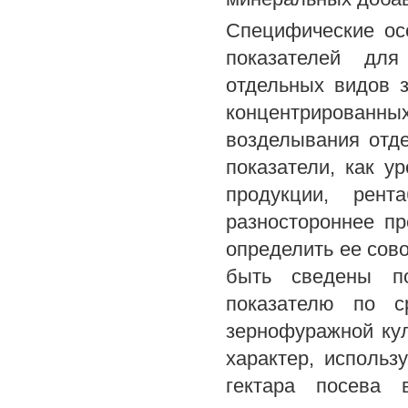
Специфические ос
показателей для
отдельных видов 
концентрированны
возделывания отд
показатели, как у
продукции, рент
разностороннее пр
определить ее сов
быть сведены по
показателю по с
зернофуражной ку
характер, использ
гектара посева 